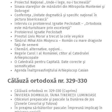
Proiectul Naţional ,,Unde-i lege, nu-i tocmeală!”
Sinaxa stareţilor de mănăstiri din Mitropolia Munteniei şi
Dobrogei
Conferinţa ,,Unitate dogmatică şi specific naţional în
pictura bisericească”
Interviu cu protoiereul Ignatie Peckstadt – ,,Ortodoxia
este mărturisitoare prin excelenţă”
Protoiereul Ignatie Peckstadt
Preotul Liviu Morar a trecut la cele veşnice
Tânărul Mihai Alin Miuţescu – Român cu mare dragoste
faţă de semeni
Chemări, alternative, opţiuni…
Regele Carol I al României, ctitor al Catedralei
Arhiepiscopale
O Catedrală pentru Capitală. Date corecte şi
semnificative
Agenda Înaltpreasfinţitului Arhiepiscop Casian
Călăuză ortodoxă nr. 329-330
Călăuză ortodoxă nr. 329-330 (Cuprins)
ÎNVIEREA DOMNULUI, TAINA TINEREŢII LUMINOASE
Obiceiuri prepascale şi pascale la Dunărea de Jos
(Zonele Covurlui şi Tutova)
În preajma sărbătorilor pascale: Împreună implicaţi în