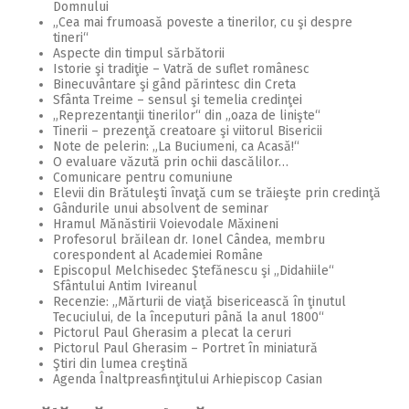
Domnului
„Cea mai frumoasă poveste a tinerilor, cu şi despre
tineri“
Aspecte din timpul sărbătorii
Istorie şi tradiţie – Vatră de suflet românesc
Binecuvântare şi gând părintesc din Creta
Sfânta Treime – sensul şi temelia credinţei
„Reprezentanţii tinerilor“ din „oaza de linişte“
Tinerii – prezenţă creatoare şi viitorul Bisericii
Note de pelerin: „La Buciumeni, ca Acasă!“
O evaluare văzută prin ochii dascălilor…
Comunicare pentru comuniune
Elevii din Brătuleşti învaţă cum se trăieşte prin credinţă
Gândurile unui absolvent de seminar
Hramul Mănăstirii Voievodale Măxineni
Profesorul brăilean dr. Ionel Cândea, membru
corespondent al Academiei Române
Episcopul Melchisedec Ştefănescu şi „Didahiile“
Sfântului Antim Ivireanul
Recenzie: „Mărturii de viaţă bisericească în ţinutul
Tecuciului, de la începuturi până la anul 1800“
Pictorul Paul Gherasim a plecat la ceruri
Pictorul Paul Gherasim – Portret în miniatură
Ştiri din lumea creştină
Agenda Înaltpreasfinţitului Arhiepiscop Casian