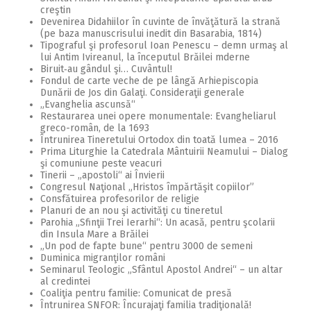
creştin
Devenirea Didahiilor în cuvinte de învăţătură la strană
(pe baza manuscrisului inedit din Basarabia, 1814)
Tipograful şi profesorul Ioan Penescu – demn urmaş al
lui Antim Ivireanul, la începutul Brăilei mderne
Biruit‑au gândul şi… Cuvântul!
Fondul de carte veche de pe lângă Arhiepiscopia
Dunării de Jos din Galaţi. Consideraţii generale
„Evanghelia ascunsă“
Restaurarea unei opere monumentale: Evangheliarul
greco-român, de la 1693
Întrunirea Tineretului Ortodox din toată lumea – 2016
Prima Liturghie la Catedrala Mântuirii Neamului – Dialog
şi comuniune peste veacuri
Tinerii – „apostoli“ ai Învierii
Congresul Naţional „Hristos împărtăşit copiilor”
Consfătuirea profesorilor de religie
Planuri de an nou şi activităţi cu tineretul
Parohia „Sfinţii Trei Ierarhi“: Un acasă, pentru şcolarii
din Insula Mare a Brăilei
„Un pod de fapte bune“ pentru 3000 de semeni
Duminica migranţilor români
Seminarul Teologic „Sfântul Apostol Andrei“ – un altar
al credintei
Coaliţia pentru familie: Comunicat de presă
Întrunirea SNFOR: Încurajaţi familia tradiţională!