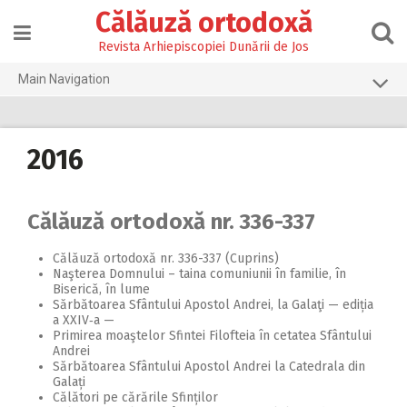
Skip
Călăuză ortodoxă
to
content
Revista Arhiepiscopiei Dunării de Jos
Main Navigation
Prima pagină
2026
2016
2025
2024
Călăuză ortodoxă nr. 336-337
2023
Călăuză ortodoxă nr. 336-337 (Cuprins)
Naşterea Domnului – taina comuniunii în familie, în
2022
Biserică, în lume
Sărbătoarea Sfântului Apostol Andrei, la Galaţi — ediția
2021
a XXIV‑a —
Primirea moaştelor Sfintei Filofteia în cetatea Sfântului
2020
Andrei
Sărbătoarea Sfântului Apostol Andrei la Catedrala din
2019
Galați
Călători pe cărările Sfinților