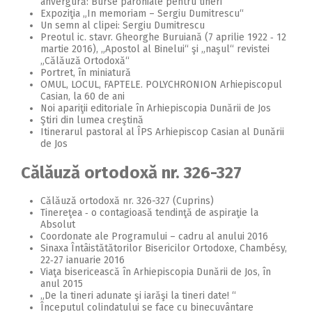
anvergură: Burse parohiale pentru tineri
Expoziţia „In memoriam – Sergiu Dumitrescu“
Un semn al clipei: Sergiu Dumitrescu
Preotul ic. stavr. Gheorghe Buruiană (7 aprilie 1922 ‑ 12
martie 2016), „Apostol al Binelui“ şi „naşul“ revistei
„Călăuză Ortodoxă“
Portret, în miniatură
OMUL, LOCUL, FAPTELE. POLYCHRONION Arhiepiscopul
Casian, la 60 de ani
Noi apariţii editoriale în Arhiepiscopia Dunării de Jos
Ştiri din lumea creştină
Itinerarul pastoral al ÎPS Arhiepiscop Casian al Dunării
de Jos
Călăuză ortodoxă nr. 326-327
Călăuză ortodoxă nr. 326-327 (Cuprins)
Tinereţea ‑ o contagioasă tendinţă de aspiraţie la
Absolut
Coordonate ale Programului – cadru al anului 2016
Sinaxa Întâistătătorilor Bisericilor Ortodoxe, Chambésy,
22‑27 ianuarie 2016
Viaţa bisericească în Arhiepiscopia Dunării de Jos, în
anul 2015
„De la tineri adunate şi iarăşi la tineri date! “
Începutul colindatului se face cu binecuvântare