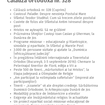
Călăuză ortodoxă nr. 328
Călăuză ortodoxă nr. 328 (Cuprins)
Cuviosul Paladie: Despre nevoința Postului Mare
Sfântul Teodor Studitul: Cum să trecem zilele postului
Cuvinte de folos ale Sfântului Antim Ivireanul despre
post
Hristos ne aşteaptă. Să ne grăbim!
Prăznuirea Sfinţilor Cuvioşi Ioan Casian şi Gherman, la
Dunărea de Jos
Programe misionar – educaţionale şi filantropice,
sinodale şi eparhiale, în Sfântul şi Marele Post
3.000 de persoane vizitate şi ajutate la „Duminica
Înfricoşătoarei Judecăţi“
În pregătirea Întâlnirii Internaţionale a Tineretului
Ortodox (Bucureşti, 3‑5 septembrie 2016): Chemare la
Pelerinajul tinerilor de Florii, ediţia a VII‑a
Peste 500 de tineri, „mărturisitori ai lui Hristos”, la
Etapa judeţeană a Olimpiadei de Religie
„Am participat la «olimpiada sufletului»“ (impresii ale
participanţilor):
Tinerii – „icoanele“ vii ale dreptei‑credinţe. Sărbătorirea
Duminicii Ortodoxiei, în Arhiepiscopia Dunării de Jos
Modalităţi practice de îmbisericire a elevilor
Exigenţe ale învăţământului religios în actualitate
Un proiect eparhial social‑misionar‑educaţional de