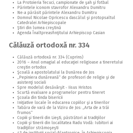
La Protoieria Tecuci, campionate de şah şi fotbal
Părintele iconom stavrofor Alexandru Dumitru
Ne‑a părăsit părintele Alexandru Dumitru
Domnul Nicolae Opricescu dascălul şi protopsaltul
Catedralei Arhiepiscopale
Ştiri din lumea creştină
Agenda Înaltpreasfinţitului Arhiepiscop Casian
Călăuză ortodoxă nr. 334
Călăuză ortodoxă nr. 334 (Cuprins)
2016 – Anul omagial al educaţiei religioase a tineretului
creştin ortodox
Şcoală a apostolatului la Dunărea de Jos
„Pepiniera dunăreană“ de profesori de religie şi de
asistenţi sociali
Spre modelul desăvârşit ‑ Iisus Hristos
Scurtă evaluare a programelor pentru tineret
Şcoala din tinda bisericii
Iniţiative locale în educarea copiilor şi a tinerilor
Tabăra de vară de la Viziru de Jos: „Arta de a trăi
frumos“
Copiii şi tinerii din Lieşti, păstrători ai tradiţiilor
Copiii şi tinerii din localitatea Radu Vodă: Iubitori ai
tradiţiilor strămoşeşti
43 de instituţii social-filantropice, în Arhiepiscopia