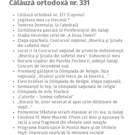
Călăuză ortodoxă nr. 331
Călăuză ortodoxă nr. 331 (Cuprins)
Legătura mea cu trecutul *
Învierea Domnului, la Catedrală
Sărbătoarea pascală la Penitenciarul din Galaţi
Slujba Vecerniei celei de ,,A Doua Învieri”
Etapa eparhială: Concursul naţional ,,Biserica şi Şcoala
din sufletul meu”
Locul II la Concursul naţional de proiecte duhovniceşti
,,Biserica şi Şcoala din sufletul meu”: Duhovnicul meu
Bucuria copiilor din Parohia Pechea II, judeţul Galaţi:
Concurs de încondeiat ouă
Premianţi gălăţeni la Olimpiada de Religie, faza
naţională: ,,Drumul şcolii trece pe la biserică…”
Elevi brăileni la Olimpiada de Religie, etapa naţională
Seminarişti în top, la olimpiada naţională de religie
Olimpiada de Arte Plastice
,,Culorile – lumina sufletului”
,,Bucură-te, izvor nesecat al apei celei dătătoare de
viaţă!…”
Pomenirea Sfântului Ierarh Atanasie al III-lea, la Galaţi
Cinstirea Sf. Mare Mucenic Efrem cel Nou şi aşezarea în
raclă a unui fragment din sfintele sale moaşte
Programe filantropice în Postul Mare şi de Sfintele
Paşti: Împreună implicaţi în misiunea socială!