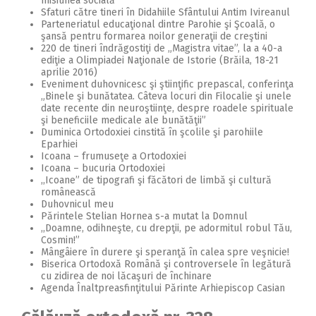
misiunea socială
Sfaturi către tineri în Didahiile Sfântului Antim Ivireanul
Parteneriatul educaţional dintre Parohie şi Şcoală, o
şansă pentru formarea noilor generaţii de creştini
220 de tineri îndrăgostiţi de „Magistra vitae”, la a 40-a
ediţie a Olimpiadei Naţionale de Istorie (Brăila, 18-21
aprilie 2016)
Eveniment duhovnicesc şi ştiinţific prepascal, conferinţa
„Binele şi bunătatea. Câteva locuri din Filocalie şi unele
date recente din neuroştiinţe, despre roadele spirituale
şi beneficiile medicale ale bunătăţii”
Duminica Ortodoxiei cinstită în şcolile şi parohiile
Eparhiei
Icoana – frumuseţe a Ortodoxiei
Icoana – bucuria Ortodoxiei
,,Icoane” de tipografi şi făcători de limbă şi cultură
românească
Duhovnicul meu
Părintele Stelian Hornea s-a mutat la Domnul
,,Doamne, odihneşte, cu drepţii, pe adormitul robul Tău,
Cosmin!”
Mângâiere în durere şi speranţă în calea spre veşnicie!
Biserica Ortodoxă Română şi controversele în legătură
cu zidirea de noi lăcaşuri de închinare
Agenda Înaltpreasfinţitului Părinte Arhiepiscop Casian