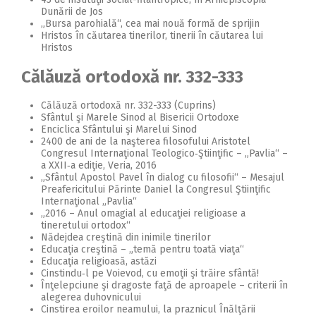
Dunării de Jos
„Bursa parohială“, cea mai nouă formă de sprijin
Hristos în căutarea tinerilor, tinerii în căutarea lui
Hristos
Călăuză ortodoxă nr. 332-333
Călăuză ortodoxă nr. 332-333 (Cuprins)
Sfântul şi Marele Sinod al Bisericii Ortodoxe
Enciclica Sfântului şi Marelui Sinod
2400 de ani de la naşterea filosofului Aristotel
Congresul Internaţional Teologico‑Ştiinţific – „Pavlia“ –
a XXII‑a ediţie, Veria, 2016
„Sfântul Apostol Pavel în dialog cu filosofii“ – Mesajul
Preafericitului Părinte Daniel la Congresul Ştiinţific
Internaţional „Pavlia“
„2016 – Anul omagial al educaţiei religioase a
tineretului ortodox“
Nădejdea creştină din inimile tinerilor
Educaţia creştină – „temă pentru toată viaţa“
Educaţia religioasă, astăzi
Cinstindu‑l pe Voievod, cu emoţii şi trăire sfântă!
Înţelepciune şi dragoste faţă de aproapele – criterii în
alegerea duhovnicului
Cinstirea eroilor neamului, la praznicul Înălţării