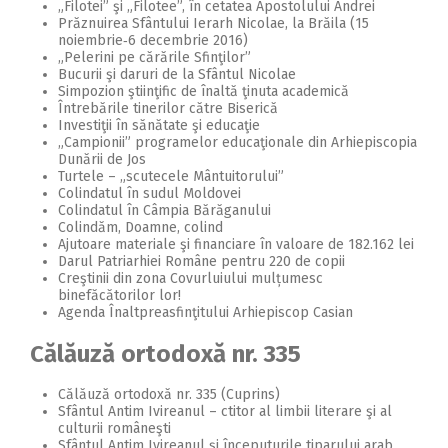
„Filotei” şi „Filotee”, în cetatea Apostolului Andrei
2018
Prăznuirea Sfântului Ierarh Nicolae, la Brăila (15
noiembrie‑6 decembrie 2016)
2017
„Pelerini pe cărările Sfinţilor”
Bucurii şi daruri de la Sfântul Nicolae
2016
Simpozion ştiinţific de înaltă ţinuta academică
Întrebările tinerilor către Biserică
2015
Investiţii în sănătate şi educaţie
„Campionii” programelor educaţionale din Arhiepiscopia
2014
Dunării de Jos
Turtele – „scutecele Mântuitorului”
Colindatul în sudul Moldovei
2013
Colindatul în Câmpia Bărăganului
Colindăm, Doamne, colind
2012
Ajutoare materiale şi financiare în valoare de 182.162 lei
Darul Patriarhiei Române pentru 220 de copii
2011
Creştinii din zona Covurluiului mulțumesc
binefăcătorilor lor!
2010
Agenda Înaltpreasfinţitului Arhiepiscop Casian
2009
Călăuză ortodoxă nr. 335
Călăuză ortodoxă nr. 335 (Cuprins)
Sfântul Antim Ivireanul – ctitor al limbii literare şi al
culturii româneşti
Sfântul Antim Ivireanul şi începuturile tiparului arab