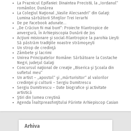
La Praznicul Epifaniei: Dinaintea Precistii, la „Iordanul”
românilor, Dunărea
La Colegiul Naţional „Vasile Alecsandri“ din Galaţi:
Lumina sărbătorii Sfinţilor Trei Ierarhi
De pe Facebook adunate…
„De Crăciun fii mai bun!”: Proiecte filantropice de
anvergură, în Arhiepiscopia Dunării de Jos
Acţiuni misionare şi social‑filantropice la parohia Lieşti:
Să păstrăm tradiţiile noastre strămoşeşti
Un strop de credinţă
Zâmbete şi lacrimi
Unirea Principatelor Române: Sărbătoare la Costache
Negri, judeţul Galaţi
Concursul naţional de creaţie „Biserica şi Şcoala din
sufletul meu“
Un artist – „apostol“ şi „mărturisitor“ al valorilor
credinţei şi culturii – Sergiu Dumitrescu
Sergiu Dumitrescu – Date biografice şi activitate
artistică
Ştiri din lumea creştină
Agenda Înaltpreasfinţitului Părinte Arhiepiscop Casian
Arhiva