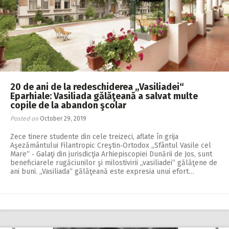
20 de ani de la redeschiderea „Vasiliadei“
Eparhiale: Vasiliada gălăţeană a salvat multe
copile de la abandon şcolar
Posted on
October 29, 2019
Zece tinere studente din cele treizeci, aflate în grija
Aşezământu­lui Filantropic Creştin‑Ortodox „Sfân­tul Vasile cel
Mare“ ‑ Galaţi din jurisdicţia Arhiepiscopiei Dunării de Jos, sunt
beneficiarele rugăciunilor şi milostivirii „vasiliadei“ gălăţene de
ani buni. „Vasiliada“ gălăţeană este expresia unui efort…