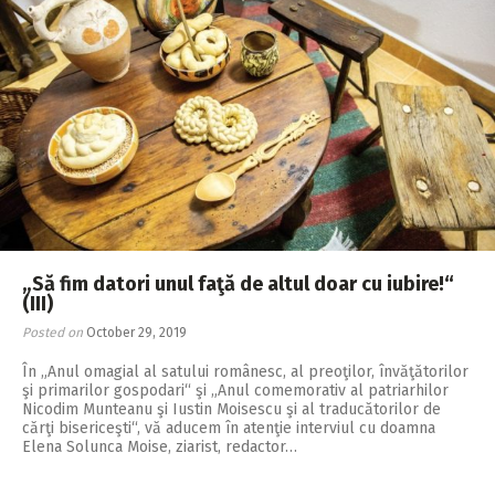
„Să fim datori unul faţă de altul doar cu iubire!“
(III)
Posted on
October 29, 2019
În „Anul omagial al satului românesc, al preoţilor, învăţătorilor
şi primarilor gospodari“ şi „Anul comemorativ al patriarhilor
Nicodim Munteanu şi Iustin Moisescu şi al traducătorilor de
cărţi bisericeşti“, vă aducem în atenţie interviul cu doamna
Elena Solunca Moise, ziarist, redactor…