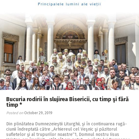
Bucuria rodirii în slujirea Bisericii, cu timp şi fără
timp *
Posted on
October 29, 2019
Din plinătatea Dum­ne­zeieştii Liturghii, şi în continuarea rugă­
ciunii îndreptată către „Arhiereul cel Veşnic şi păzitorul
sufletelor şi al trupurilor noastre“1, Domnul nostru Iisus