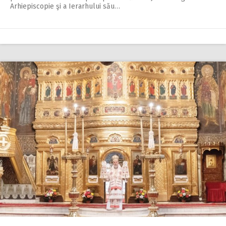
Arhiepiscopie şi a Ierarhului său…