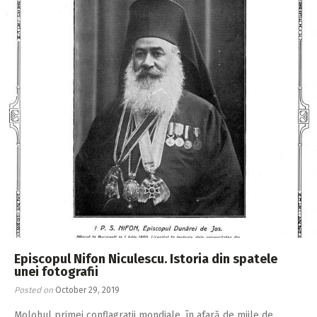
Episcopul Nifon Niculescu. Istoria din spatele
unei fotografii
Posted on
October 29, 2019
Molohul primei con­­flagraţii mondia­le, în afară de miile de