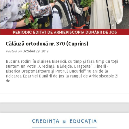
2018
2017
2016
2015
Călăuză ortodoxă nr. 370 (Cuprins)
2014
Posted on
October 29, 2019
2013
Bucuria rodirii în slujirea Bisericii, cu timp şi fără timp Cu toţii
suntem un Potir! ,,Credinţă. Nădejde. Dragoste“ „Tinerii ‑
2012
Biserica Dreptmăritoare şi Potirul Bucuriei“ 10 ani de la
ridicarea Eparhiei Dunării de Jos la rangul de Arhiepiscopie Zi
2011
de…
2010
2009