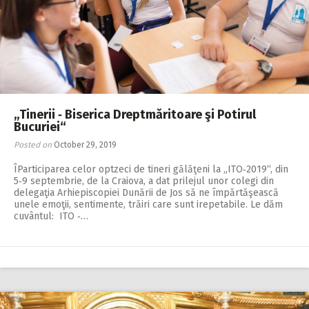
„Tinerii ‑ Biserica Dreptmăritoare şi Potirul
Bucuriei“
Posted on
October 29, 2019
ÎParticiparea celor optzeci de tineri gălăţeni la „ITO‑2019“, din
5‑9 septembrie, de la Craiova, a dat prilejul unor colegi din
dele­gaţia Arhiepiscopiei Dunării de Jos să ne împăr­tă­şească
unele emoţii, sentimente, trăiri care sunt irepetabile. Le dăm
cuvântul: ITO ‑…