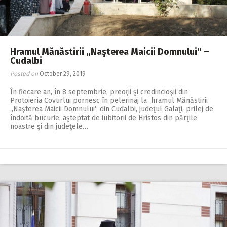
Hramul Mănăstirii „Naşterea Maicii Domnului“ –
Cudalbi
Posted on
October 29, 2019
În fiecare an, în 8 septembrie, preoţii şi credincioşii din
Protoieria Covurlui pornesc în pelerinaj la hramul Mănăstirii
„Naşterea Maicii Domnului“ din Cudalbi, judeţul Galaţi, prilej de
îndoită bucurie, aşteptat de iubitorii de Hristos din părţile
noastre şi din judeţele…