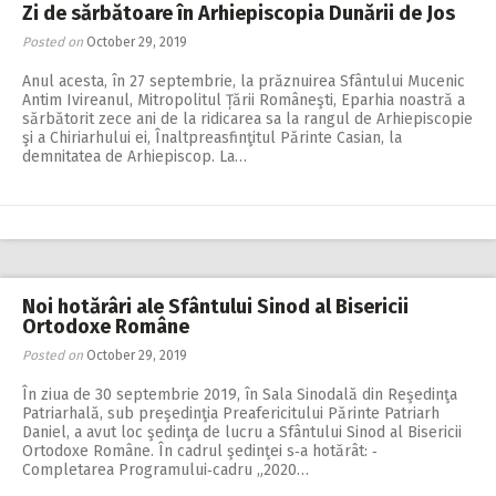
Zi de sărbătoare în Arhiepiscopia Dunării de Jos
Posted on
October 29, 2019
Anul acesta, în 27 septembrie, la prăznuirea Sfântului Mucenic
Antim Ivireanul, Mitropolitul Țării Româneşti, Eparhia noastră a
sărbătorit zece ani de la ridicarea sa la rangul de Arhiepiscopie
şi a Chiriarhului ei, Înaltpreasfinţitul Părinte Casian, la
demnitatea de Arhiepiscop. La…
Noi hotărâri ale Sfântului Sinod al Bisericii
Ortodoxe Române
Posted on
October 29, 2019
În ziua de 30 septembrie 2019, în Sala Sinodală din Reşedinţa
Patriarhală, sub preşedinţia Preafericitului Părinte Patriarh
Daniel, a avut loc şedinţa de lucru a Sfântului Sinod al Bisericii
Ortodoxe Române. În cadrul şedinţei s‑a hotărât: ‑
Completarea Programului‑cadru „2020…