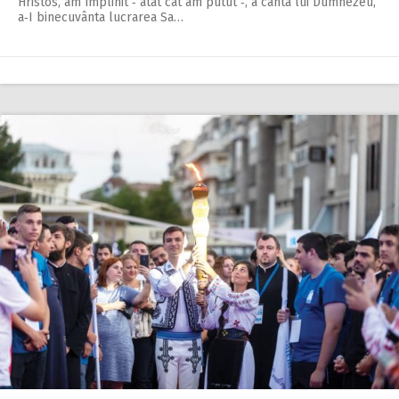
Hristos, am împlinit ‑ atât cât am putut ‑, a cânta lui Dumnezeu,
a‑I binecuvânta lucrarea Sa…