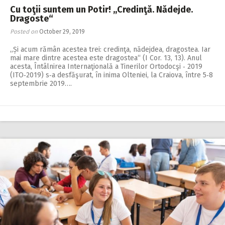
Cu toţii suntem un Potir! ,,Credinţă. Nădejde.
Dragoste“
Posted on
October 29, 2019
,,Și acum rămân acestea trei: credinţa, nădejdea, dragostea. Iar
mai mare dintre acestea este dragostea“ (I Cor. 13, 13). Anul
acesta, Întâlnirea Internaţională a Tinerilor Ortodocşi ‑ 2019
(ITO‑2019) s‑a desfăşurat, în inima Olteniei, la Craiova, între 5‑8
septembrie 2019….