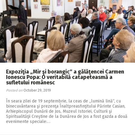
Expoziţia „Mir şi borangic“ a gălăţencei Carmen
Ionescu Popa: O veritabilă catapeteasmă a
sufletului românesc
Posted on
October 29, 2019
În seara zilei de 19 septembrie, la ceas de „lumină lină“, cu
binecuvântarea şi prezenţa Înaltpreasfinţitului Părinte Casian,
Arhiepiscopul Dunării de Jos, Muzeul Istoriei, Culturii şi
Spiritualităţii Creştine de la Dunărea de Jos a fost gazda a două
evenimente speciale:…