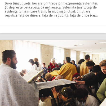
De-a lungul vieţii, fiecare om trece prin experienţa suferinţei.
Şi, deşi este percepută ca nefirească, suferinţa ţine totuşi de
evidenţa lumii în care trăim. În mod instinctual, omul are
repulsie faţă de durere, faţă de neputinţă, faţă de orice i-ar…