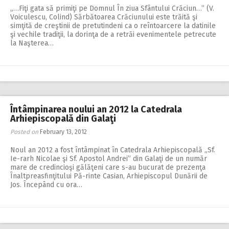
„…Fiţi gata să primiţi pe Domnul În ziua Sfântului Crăciun…” (V.
Voiculescu, Colind) Sărbătoarea Crăciunului este trăită şi
simţită de creştinii de pretutindeni ca o reîntoarcere la datinile
şi vechile tradiţii, la dorinţa de a retrăi evenimentele petrecute
la Naşterea…
Întâmpinarea noului an 2012 la Catedrala
Arhiepiscopală din Galaţi
Posted on
February 13, 2012
Noul an 2012 a fost întâmpinat în Catedrala Arhiepiscopală „Sf.
Ie-rarh Nicolae şi Sf. Apostol Andrei” din Galaţi de un număr
mare de credincioşi gălăţeni care s-au bucurat de prezenţa
Înaltpreasfinţitului Pă-rinte Casian, Arhiepiscopul Dunării de
Jos. Începând cu ora…