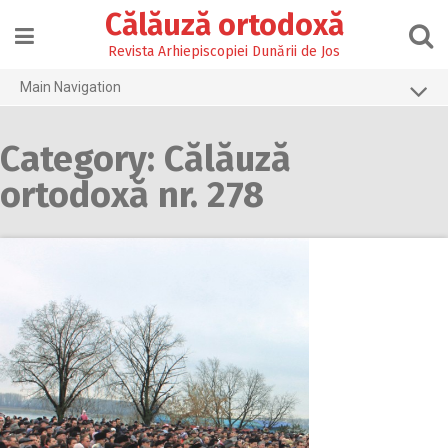
Skip
Călăuză ortodoxă
to
content
Revista Arhiepiscopiei Dunării de Jos
Main Navigation
Prima pagină
Category: Călăuză
2026
ortodoxă nr. 278
2025
2024
2023
2022
2021
2020
2019