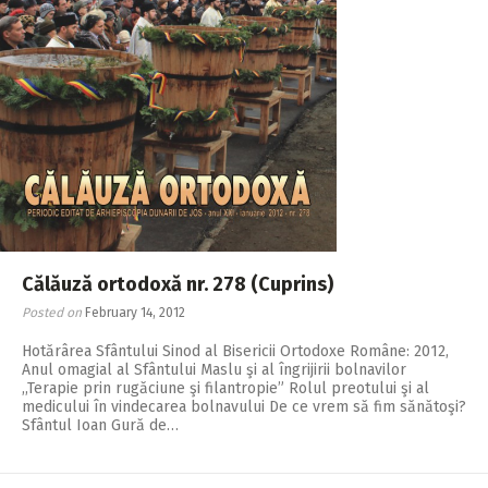
2018
2017
2016
2015
2014
2013
2012
Călăuză ortodoxă nr. 278 (Cuprins)
2011
Posted on
February 14, 2012
2010
Hotărârea Sfântului Sinod al Bisericii Ortodoxe Române: 2012,
Anul omagial al Sfântului Maslu şi al îngrijirii bolnavilor
2009
,,Terapie prin rugăciune şi filantropie” Rolul preotului şi al
medicului în vindecarea bolnavului De ce vrem să fim sănătoşi?
Sfântul Ioan Gură de…