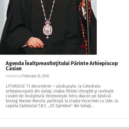
Agenda Înaltpreasfinţitului Părinte Arhiepiscop
Casian
Posted on
February 13, 2012
LITURGICE 11 decembrie – săvârşeşte, la Catedrala
arhiepiscopală din Galaţi, slujba Sfintei Liturghii şi rosteşte
cuvânt de învăţătură; hirotoneşte întru diacon pe tânărul
teolog Marian Marola; participă la slujba Vecerniei cu Litie, la
capela Spitalului T.B.C. ,,Sf. Spiridon“ din Galaţi…