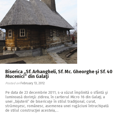
Biserica ,,Sf. Arhangheli, Sf. Mc. Gheorghe şi Sf. 40
Mucenici” din Galaţi
Posted on
February 13, 2012
Pe data de 23 decembrie 2011, s-a văzut împlinită o sfântă şi
luminoasă dorinţă: zidirea, în cartierul Micro 16 din Galaţi, a
unei ,,bijuterii” de bisericuţe în stilul tradiţional, curat,
strămoşesc, românesc, asemenea unei rugăciuni întruchipată
de stilul construcţiei acesteia,…