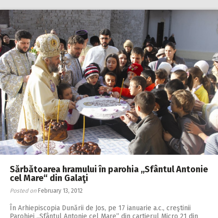
Sărbătoarea hramului în parohia ,,Sfântul Antonie
cel Mare“ din Galaţi
Posted on
February 13, 2012
În Arhiepiscopia Dunării de Jos, pe 17 ianuarie a.c., creştinii
Parohiei „Sfântul Antonie cel Mare” din cartierul Micro 21 din