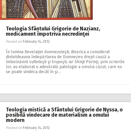
Teologia Sfântului Grigorie de Nazianz,
medicament împotriva necredinţei
Posted on
February 14, 2012
În lumina Revelaţiei dumnezeieşti, Biserica a considerat
dintotdeauna îndepărtarea de Dumnezeu drept cauză a
îmbolnăvirii sufleteşti şi trupeşti, iar Sfinţii Părinţi, prin scrierile
lor, au elaborat o adevărată patologie a omului căzut, care nu
se poate vindeca decât în şi…
Teologia mistică a Sfântului Grigorie de Nyssa, o
posibilă vindecare de materialism a omului
modern
Posted on
February 14, 2012