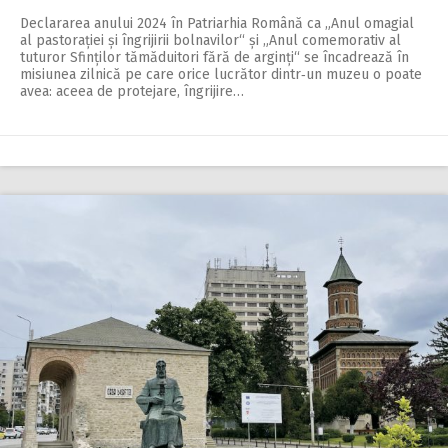
Declararea anului 2024 în Patriarhia Română ca „Anul omagial
al pastorației și îngrijirii bolnavilor“ și „Anul comemorativ al
tuturor Sfinților tămăduitori fără de arginți“ se încadrează în
misiunea zilnică pe care orice lucrător dintr‑un muzeu o poate
avea: aceea de protejare, îngrijire…