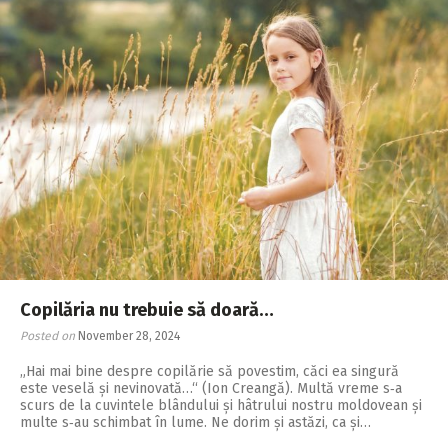
Copilăria nu trebuie să doară…
Posted on
November 28, 2024
„Hai mai bine despre copilărie să povestim, căci ea singură
este veselă și nevinovată…“ (Ion Creangă). Multă vreme s‑a
scurs de la cuvintele blândului și hâtrului nostru moldovean și
multe s‑au schimbat în lume. Ne dorim și astăzi, ca și…