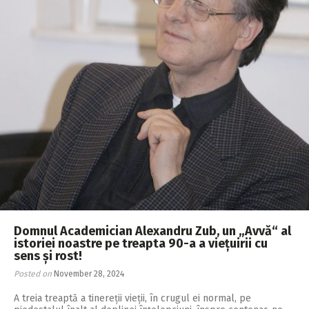
Domnul Academician Alexandru Zub, un „Avvă“ al
istoriei noastre pe treapta 90-a a viețuirii cu
sens și rost!
Posted on
November 28, 2024
A treia treaptă a tinereții vieții, în crugul ei normal, pe