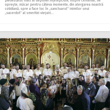
piedestalul înalt al deplinei înțelepciuni, înspre centenar, ne
oprește, măcar pentru câteva momente, din alergarea noastră
cotidiană, spre a face loc în „sanctuarul“ inimilor unui
„sacerdot“ al smeritei viețuiri…