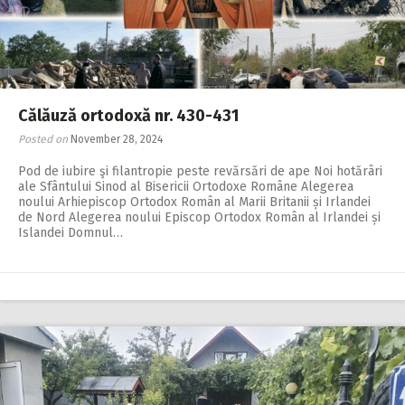
2018
2017
2016
2015
Călăuză ortodoxă nr. 430-431
Posted on
November 28, 2024
2014
Pod de iubire şi filantropie peste revărsări de ape Noi hotărâri
2013
ale Sfântului Sinod al Bisericii Ortodoxe Române Alegerea
noului Arhiepiscop Ortodox Român al Marii Britanii și Irlandei
2012
de Nord Alegerea noului Episcop Ortodox Român al Irlandei și
Islandei Domnul…
2011
2010
2009