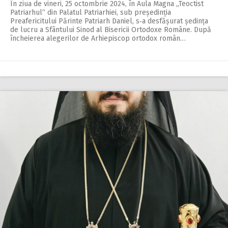
În ziua de vineri, 25 octombrie 2024, în Aula Magna „Teoctist
Patriarhul“ din Palatul Patriarhiei, sub președinția
Preafericitului Părinte Patriarh Daniel, s‑a des­fă­șurat ședința
de lucru a Sfântului Sinod al Bisericii Ortodoxe Române. După
încheierea alegerilor de Arhiepiscop ortodox român…