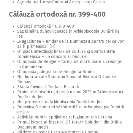
Agenda Înaltpreasfinţitului Arhiepiscop Casian
Călăuză ortodoxă nr. 399-400
Călăuză ortodoxă nr. 399-400
Săptămâna duhovnicească în Arhiepiscopia Dunării de
Jos
„Rugăciunea – un dar de la Dumnezeu pentru cei ce vor
să îl primească“ (II)
Olipiada interdisciplinară de cultură şi spiritualitate
românească – un concurs al bucuriei
Olimpiada de Religie – formă de mărturisire a credinţei
în Dumnezeu
Olimpiada judeţeană de Religie la Brăila
Noi hotărâri ale Sfântului Sinod al Bisericii Ortodoxe
Române
Sfânta Cuvioasă Teofana Basarab
Proiectele bisericeşti pentru anul 2022 în Arhiepiscopia
Dunării de Jos
Noi protoierei în Arhiepiscopia Dunării de Jos
Duminica Ortodoxiei sărbătorită în Arhiepiscopia Dunării
de Jos
Activităţi pentru sprijinirea refugiaţilor din Ucraina
Primul istoric al bisericii „Sf. Ierarh Spiridon“ din Brăila.
Document inedit
Părintele Costică Carp s‑a mutat la Domnul