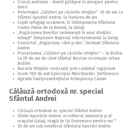
Crosul andreian – tinerii gălăţeni în alergare pentru
2018
tineri
Pelerinajul „Călători pe cărările sfinţilor“: 30 de ani cu
2017
Sfântul Apostol Andrei, la Dunărea de Jos
Copiii refugiaţi ucrainieni, în întâmpinarea Sfântului
2016
Cuvios Paisie de la Neamţ, la Galaţi
„Rugăciunea tinerilor seminarişti în anul sfinţilor
2015
isihaşti“ Simpozion Naţional Interseminarial la Galaţi
Concertul „Rugăciune, cânt şi dor“, închinat Sfântului
2014
Andrei
Procesiunea ,,Călători pe cărările sfinţilor“ – la Brăila:
La 29 de ani de când Sfântul Nicolae ocroteşte urbea
2013
Brăilei
Bucuria Sfinţilor revărsată prin cuvântul rugăciunii
2012
Acum 160 de ani! Episcopul Melchisedec Ștefănescu
Agenda Înaltpreasfinţitului Arhiepiscop Casian
2011
Călăuză ortodoxă nr. special
2010
Sfântul Andrei
2009
Călăuză ortodoxă nr. special Sfântul Andrei
Sfinte Apostole Andrei, ocrotitorul neamului şi al
oraşului Galaţi, roagă‑te lui Dumnezeu pentru noi *
30 de ani sub omoforul Sfântului Apostol Andrei