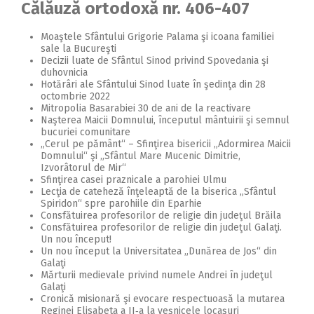
Călăuză ortodoxă nr. 406-407
Moaştele Sfântului Grigorie Palama şi icoana familiei
sale la Bucureşti
Decizii luate de Sfântul Sinod privind Spovedania şi
duhovnicia
Hotărâri ale Sfântului Sinod luate în şedinţa din 28
octombrie 2022
Mitropolia Basarabiei 30 de ani de la reactivare
Naşterea Maicii Domnului, începutul mântuirii şi semnul
bucuriei comunitare
„Cerul pe pământ“ – Sfinţirea bisericii „Adormirea Maicii
Domnului“ şi „Sfântul Mare Mucenic Dimitrie,
Izvorâtorul de Mir“
Sfinţirea casei praznicale a parohiei Ulmu
Lecţia de cateheză înţeleaptă de la biserica „Sfântul
Spiridon“ spre parohiile din Eparhie
Consfătuirea profesorilor de religie din judeţul Brăila
Consfătuirea profesorilor de religie din judeţul Galaţi.
Un nou început!
Un nou început la Universitatea „Dunărea de Jos“ din
Galaţi
Mărturii medievale privind numele Andrei în judeţul
Galaţi
Cronică misionară şi evocare respectuoasă la mutarea
Reginei Elisabeta a II‑a la veşnicele locaşuri