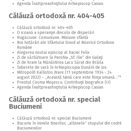
Agenda Înaltpreasfinţitului Arhiepiscop Casian
Călăuză ortodoxă nr. 404-405
Călăuză ortodoxă nr. 404-405
O icoană a speranţei dincolo de disperări
Rugăciune. Comuniune. Misiune sfântă
Noi hotărâri ale Sfântului Sinod al Bisericii Ortodoxe
Române
Alegerea noului episcop al Daciei Felix
Zi de sărbătoare la Parohia „Sf. Ilie“ din Galaţi
Zi de hram la Mănăstirea Lacu Sărat din Brăila
Taberele de vară în Arhiepiscopia Dunării de Jos
Mitropolit Kallistos Ware (11 septembrie 1934 ‑ 24
august 2022) – „Această taină care este fiinţa umană…“*
Preotul Cosma Moşescu. Contribuţii biografice (II)
Agenda Înaltpreasfinţitului Arhiepiscop Casian
Călăuză ortodoxă nr. special
Buciumeni
Călăuză ortodoxă nr. special Buciumeni
Bucurie în inimile tinerilor, „albinele“ stupului din codrii
Buciumenilor