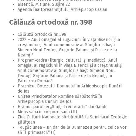
Biserică. Misiune. Slujire 22
Agenda Înaltpreasfinţitului Arhiepiscop Casian
Călăuză ortodoxă nr. 398
Călăuză ortodoxă nr. 398
2022 – Anul omagial al rugăciunii în viaţa Bisericii şi a
creştinului şi Anul comemorativ al Sfinţilor isihaşti
Simeon Noul Teolog, Grigorie Palama şi Paisie de la
Neamţ *
Program‑cadru (liturgic, cultural şi mediatic) „Anul
omagial al rugăciunii în viaţa Bisericii şi a creştinului şi
Anul comemorativ al Sfinţilor isihaşti Simeon Noul
Teolog, Grigorie Palama şi Paisie de la Neamţ“, în
Patriarhia Română
Praznicul Botezului Domnului în Arhiepiscopia Dunării
de Jos
Unirea Principatelor Române sărbătorită în
Arhiepiscopia Dunării de Jos
Hramul parohiei „Sfinţii Trei Ierarhi“ din Galaţi
Mens sana in corpore sano (II)
Ziua Culturii Naţionale sărbătorită la Seminarul Teologic
gălăţean
„Rugăciunea – un dar de la Dumnezeu pentru cei ce vor
să Îl primească“ (I)