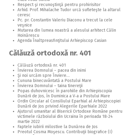
Respect şi recunoştinţă pentru prohirisitor
Arhid. Prof. Mihalache Tudor urcă sufleteşte la altarul
ceresc
Pc. pr. Constantin Valeriu Diaconu a trecut la cele
veşnice
Mutarea din lumea noastră a alesului arhitect Călin
Hoinărescu
Agenda Înaltpreasfinţitului Arhiepiscop Casian
Călăuză ortodoxă nr. 401
Călăuză ortodoxă nr. 401
Învierea Domnului – pacea din inimi
Şi noi urcăm spre Înviere…
Cununa binecuvântată a Postului Mare
Învierea Domnului – taina tinereţii
Popas duhovnicesc în parohiile din Arhiepiscopia
Dunării de Jos, în Duminica a V‑a a Postului Mare
Ordin Circular al Consiliului Eparhial al Arhiepiscopiei
Dunării de Jos privind Alegerile Eparhiale 2022
Ajutorul umanitar al Bisericii Ortodoxe Române pentru
victimele războiului din Ucraina în perioada 18‑24
martie 2022
Faptele iubirii milostive la Dunărea de Jos
Preotul Cosma Moşescu. Contribuţii biografice (I)