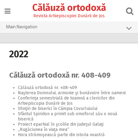
Skip
Călăuză ortodoxă
to
content
Revista Arhiepiscopiei Dunării de Jos
Main Navigation
Prima pagină
2026
2022
2025
2024
Călăuză ortodoxă nr. 408-409
2023
Călăuză ortodoxă nr. 408-409
Naşterea Domnului, armonie şi bunăvoire între oameni
2022
Conferinţa semestrială de toamnă a clericilor din
Arhiepiscopia Dunării de Jos
2021
Sfinţiri de biserici în Câmpia Covurluiului
Sfântul Spiridon a primit sub omoforul său o nouă
2020
biserică
Proiect eparhial în şcolile din judeţul Galaţi
2019
,,Rugăciunea în viaţa mea“
Hora strămoşească parte din istoria noastră