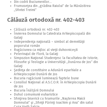
Din codrii Buciumenilor…
Frumuseţea din „grădina Raiului“ de la Mănăstirea
„Sfintei Treimi“
Călăuză ortodoxă nr. 402-403
Călăuză ortodoxă nr. 402-403
Învierea Domnului la Catedrala Arhiepiscopală din
Galaţi
Independenţa naţională – simbol al demnităţii
poporului român
Rugăciunea ca mijloc al vieţii duhovniceşti
Pelerinajul de Florii, la Galaţi
Simpozion Naţional Studenţesc la Facultatea de Istorie,
Filosofie şi Teologie a Universităţii „Dunărea de Jos“ din
Galaţi
Şedinţa de constituire a Adunării eparhiale a
Arhiepiscopiei Dunării de Jos
Bucuria rugăciunii luminează faptele bune
Consiliul Naţional al A.S.C.O.R. în Arhiepiscopia Dunării
de Jos
Bucuria Înălțării Domnului
Duhul comuniunii euharistice
Sfinţirea bisericii cu hramurile ,,Naşterea Maicii
Domnului“ şi ,,Sfinţii Părinţi Ioachim şi Ana“ din satul
Cuza Vodă Salcia