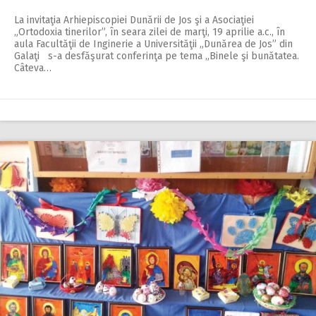
La invitaţia Arhiepiscopiei Dunării de Jos şi a Aso­ciaţiei
„Ortodoxia tine­ri­lor”, în seara zilei de marţi, 19 aprilie a.c., în
aula Facultăţii de Inginerie a Universităţii „Dunărea de Jos” din
Galaţi s-a desfăşurat conferinţa pe tema „Binele şi bunătatea.
Câteva…