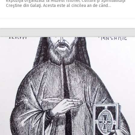
expoziţia organizată la Muzeul Istoriei, Culturii şi Spiritualităţii
Creştine din Galaţi. Acesta este al cincilea an de când…