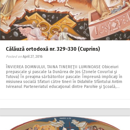
2018
2017
2016
2015
2014
Călăuză ortodoxă nr. 329-330 (Cuprins)
2013
Posted on
April 27, 2016
ÎNVIEREA DOMNULUI, TAINA TINEREŢII LUMINOASE Obiceiuri
2012
prepascale şi pascale la Dunărea de Jos (Zonele Covurlui şi
Tutova) În preajma sărbătorilor pascale: Împreună implicaţi în
2011
misiunea socială Sfaturi către tineri în Didahiile Sfântului Antim
Ivireanul Parteneriatul educaţional dintre Parohie şi Şcoală,…
2010
2009