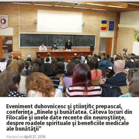
Eveniment duhovnicesc şi ştiinţific prepascal,
conferinţa „Binele şi bunătatea. Câteva locuri din
Filocalie şi unele date recente din neuroştiinţe,
despre roadele spirituale şi beneficiile medicale
ale bunătăţii”
Posted on
April 27, 2016