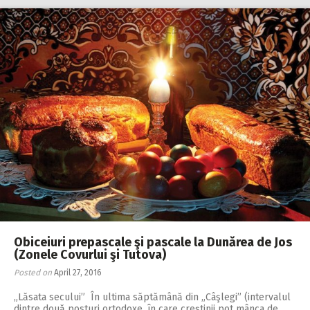
Obiceiuri prepascale şi pascale la Dunărea de Jos
(Zonele Covurlui şi Tutova)
Posted on
April 27, 2016
„Lăsata secului” În ultima săptămână din „Câşlegi” (intervalul
dintre două posturi ortodoxe, în care creştinii pot mânca de