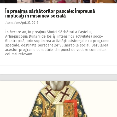
În preajma sărbătorilor pascale: Împreună
implicaţi în misiunea socială
Posted on
April 27, 2016
În fiecare an, în preajma Sfintei Sărbători a Paştelui,
Arhiepiscopia Dunării de Jos îşi intensifică activitatea so­cio-
filantropică, prin suplinirea ac­tivităţii asistenţiale cu programe
speciale, destinate persoanelor vul­ne­rabile social. Derularea
acestor programe constituie, din punct de vedere comunitar,
cel mai relevant…