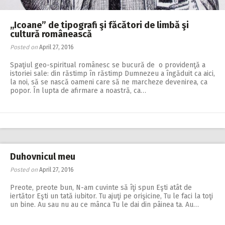
,,Icoane” de tipografi şi făcători de limbă şi
cultură românească
Posted on
April 27, 2016
Spaţiul geo-spiritual românesc se bucură de o providenţă a
istoriei sale: din răstimp în răstimp Dumnezeu a îngăduit ca aici,
la noi, să se nască oameni care să ne marcheze devenirea, ca
popor. În lupta de afirmare a noastră, ca…
Duhovnicul meu
Posted on
April 27, 2016
Preote, preote bun, N-am cuvinte să îţi spun Eşti atât de
iertător Eşti un tată iubitor. Tu ajuţi pe orişicine, Tu le faci la toţi
un bine. Au sau nu au ce mânca Tu le dai din pâinea ta. Au…