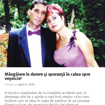
Mângâiere în durere şi speranţă în calea spre
veşnicie!
Posted on
April 27, 2016
A trecut o săptămână de la cumplitul accident care, în
dimineaţa zilei de 4 aprilie a rupt firul vieţilor celor cinci
brăileni care se aflau în staţia de autobuz de pe şoseaua
Râmnicu Sărat, din municipiul Brăila. Doi dintre ei,…