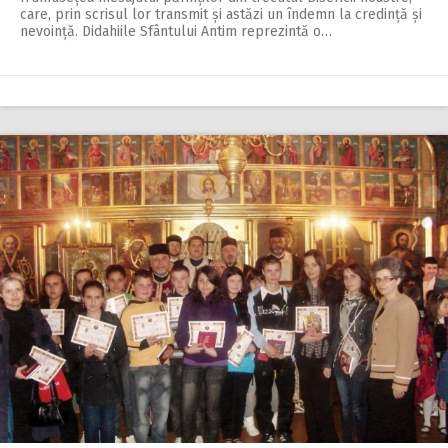
care, prin scrisul lor transmit și astăzi un îndemn la credință și
nevoință. Didahiile Sfântului Antim reprezintă o…