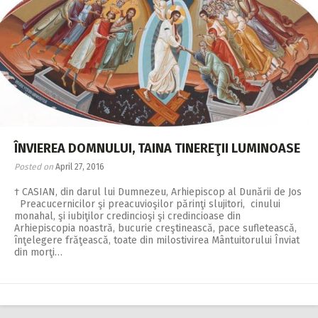
ÎNVIEREA DOMNULUI, TAINA TINEREŢII LUMINOASE
Posted on
April 27, 2016
† CASIAN, din darul lui Dumnezeu, Arhiepiscop al Dunării de Jos
Preacucernicilor şi preacuvioşilor părinţi slujitori, cinului
monahal, şi iubiţilor credincioşi şi credincioase din
Arhiepiscopia noastră, bucurie creştinească, pace sufletească,
înţelegere frăţească, toate din milostivirea Mântuitorului Înviat
din morţi…