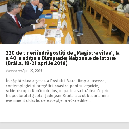
220 de tineri îndrăgostiţi de „Magistra vitae”, la
a 40-a ediţie a Olimpiadei Naţionale de Istorie
(Brăila, 18-21 aprilie 2016)
Posted on
April 27, 2016
În săptămâna a şasea a Postului Mare, timp al as­cezei,
contemplaţiei şi pre­­gătirii noastre pentru veşni­cie,
Arhiepiscopia Dunării de Jos, în partea sa brăileană, prin
Inspectoratul Şcolar Judeţean Brăi­la a avut bucuria unui
eveniment didactic de excepţie: a 40-a ediţie…