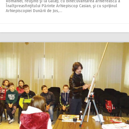
României, reuşind şi la Galaţi, cu binecuvântarea arhierească a
Înalt­preasfinţitului Părinte Arhiepiscop Casian, şi cu sprijinul
Arhiepiscopiei Dunării de Jos,…