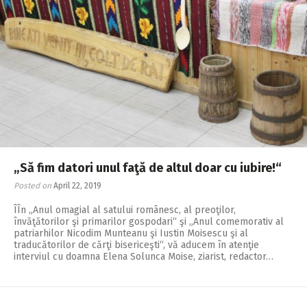
„Să fim datori unul faţă de altul doar cu iubire!“
Posted on
April 22, 2019
ÎÎn „Anul omagial al satului românesc, al preoţilor,
învăţătorilor şi primarilor gospodari“ şi „Anul comemorativ al
patriarhilor Nicodim Munteanu şi Iustin Moisescu şi al
traducătorilor de cărţi bisericeşti“, vă aducem în atenţie
interviul cu doamna Elena Solunca Moise, ziarist, redactor…