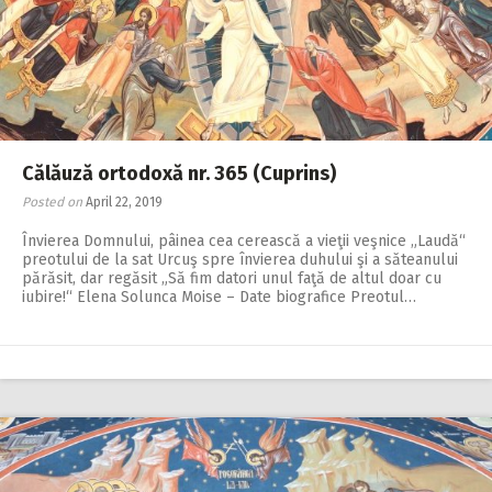
2018
2017
2016
2015
Călăuză ortodoxă nr. 365 (Cuprins)
2014
Posted on
April 22, 2019
2013
Învierea Domnului, pâinea cea cerească a vieţii veşnice „Laudă“
2012
preotului de la sat Urcuş spre învierea duhului şi a săteanului
părăsit, dar regăsit „Să fim datori unul faţă de altul doar cu
2011
iubire!“ Elena Solunca Moise – Date biografice Preotul…
2010
2009