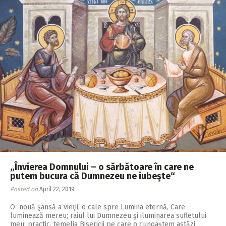
„Învierea Domnului – o sărbătoare în care ne
putem bucura că Dumnezeu ne iubeşte“
Posted on
April 22, 2019
O nouă şansă a vieţii, o cale spre Lumina eternă, Care
luminează mereu; raiul lui Dumnezeu şi iluminarea sufletului
meu; practic, temelia Bisericii pe care o cunoaştem astăzi …