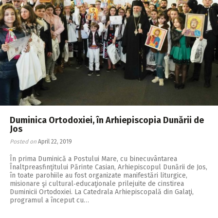
Duminica Ortodoxiei, în Arhiepiscopia Dunării de
Jos
Posted on
April 22, 2019
În prima Duminică a Postului Mare, cu binecuvântarea
Înaltpreasfinţitului Părinte Casian, Arhiepiscopul Dunării de Jos,
în toate parohiile au fost organizate manifestări liturgice,
misionare şi cultural‑educaţionale prilejuite de cinstirea
Duminicii Orto­doxiei. La Catedrala Arhiepiscopală din Galaţi,
programul a început cu…