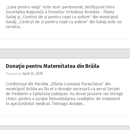
„Luna pentru viaţă“ este noul parteneriat, desfăşurat între
Societatea Naţională a Femeilor Ortodoxe Române ‑ Filiala
Galaţi şi „Centrul de zi pentru copii cu autism“ din municipiul
Galaţi. „Centrul de zi pentru copii cu autism“ din Galaţi este un
serviciu…
Donaţie pentru Maternitatea din Brăila
Posted on
April 22, 2019
Credincioşii din Parohia „Sfânta Cuvioasă Parascheva” din
municipiul Brăila au făcut o donaţie necesară ca aerul Secţiei
de Pediatrie a Spitalului Judeţean. Au donat jaluzele noi întregii
clinici, pentru a sprijini îmbunătăţirea condiţiilor de tratament
în aşezământul medical. Întreaga donaţie…