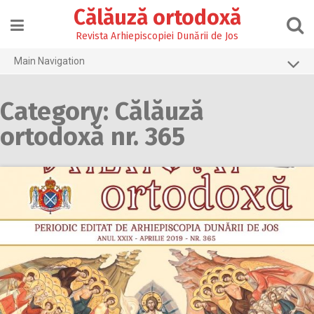
Skip
Călăuză ortodoxă
to
content
Revista Arhiepiscopiei Dunării de Jos
Main Navigation
Prima pagină
Category: Călăuză
2026
ortodoxă nr. 365
2025
2024
2023
2022
2021
2020
2019