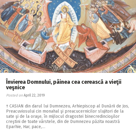
Învierea Domnului, pâinea cea cerească a vieţii
veşnice
Posted on
April 22, 2019
† CASIAN din darul lui Dumnezeu, Arhiepiscop al Dunării de Jos,
Preacuviosului cin monahal şi preacucernicilor slujitori de la
sate şi de la oraşe, în mijlocul dragostei binecredincioşilor
creştini de toate vârstele, din de Dumnezeu păzita noastră
Eparhie, Har, pace,…