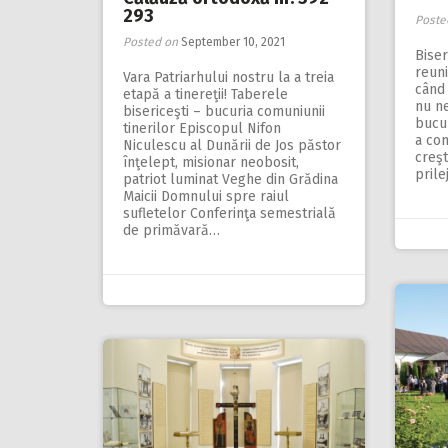
293
Poste
Posted on
September 10, 2021
Biser
reuni
Vara Patriarhului nostru la a treia
când 
etapă a tinereţii! Taberele
nu ne
bisericeşti – bucuria comuniunii
bucu
tinerilor Episcopul Nifon
a com
Niculescu al Dunării de Jos păstor
creşt
înţelept, misionar neobosit,
prile
patriot luminat Veghe din Grădina
Maicii Domnului spre raiul
sufletelor Conferinţa semestrială
de primăvară…