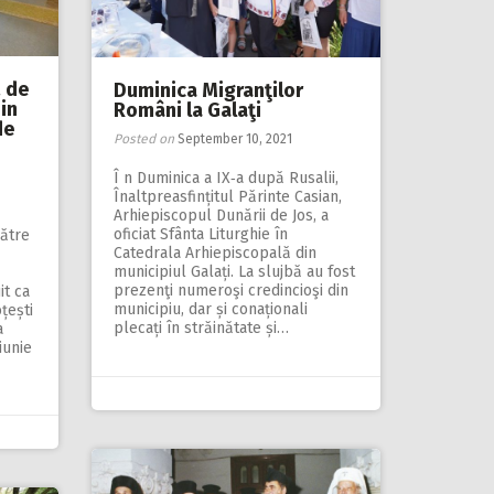
ă de
Duminica Migranţilor
in
Români la Galaţi
de
Posted on
September 10, 2021
Î n Duminica a IX‑a după Rusalii,
Înaltpreasfințitul Părinte Casian,
Arhiepiscopul Dunării de Jos, a
oficiat Sfânta Liturghie în
către
Catedrala Arhiepiscopală din
municipiul Galați. La slujbă au fost
prezenţi numeroşi credincioşi din
t ca
municipiu, dar și conaționali
țești
plecați în străinătate și…
a
iunie