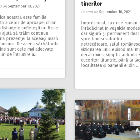
tinerilor
d on
September 10, 2021
Posted on
September 10, 2021
ica noastră este familia
tă a celor de aproape, chiar
Impresionat, ca orice român
distanţele sufleteşti ori fizice
înrădăcinat în veșnicia modes
 ajută să trăim continuu
dar sigură și permanent desc
ria prezenţei la aceeaşi masă
spre lumea valorilor
uniunii. De aceea sărbătorile
netrecătoare, satul românesc
ine sunt cele mai adecvate
vizionarea unui episod mai mu
juri de întrunire a…
decât duios, simplu, autentic 
cuceritor lăuntric, până la lac
localitatea și oamenii ei din…