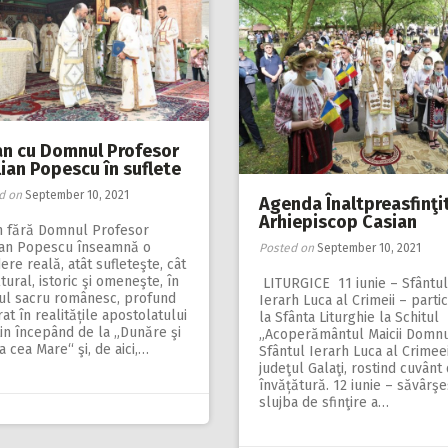
an cu Domnul Profesor
ian Popescu în suflete
d on
September 10, 2021
Agenda Înaltpreasfinţi
Arhiepiscop Casian
n fără Domnul Profesor
ian Popescu înseamnă o
Posted on
September 10, 2021
ere reală, atât sufleteşte, cât
ltural, istoric şi omeneşte, în
LITURGICE 11 iunie – Sfântul
iul sacru românesc, profund
Ierarh Luca al Crimeii – parti
at în realitățile apostolatului
la Sfânta Liturghie la Schitul
in începând de la „Dunăre şi
„Acoperământul Maicii Domnul
 cea Mare“ şi, de aici,…
Sfântul Ierarh Luca al Crimeei
judeţul Galaţi, rostind cuvânt
învățătură. 12 iunie – săvârş
slujba de sfinţire a…