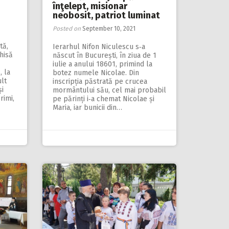
înţelept, misionar
neobosit, patriot luminat
Posted on
September 10, 2021
tă,
Ierarhul Nifon Niculescu s‑a
hisă
născut în București, în ziua de 1
iulie a anului 18601, primind la
, la
botez numele Nicolae. Din
lt
inscripția păstrată pe crucea
și
mormântului său, cel mai probabil
rimi,
pe părinți i‑a chemat Nicolae și
Maria, iar bunicii din…