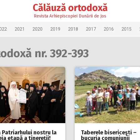
Călăuză ortodoxă
Revista Arhiepiscopiei Dunării de Jos
022
2021
2020
2019
2018
2017
2016
2015
todoxă nr. 392-393
 Patriarhului nostru la
Taberele bisericeşti –
eia etapă a tinereţii!
bucuria comuniunii