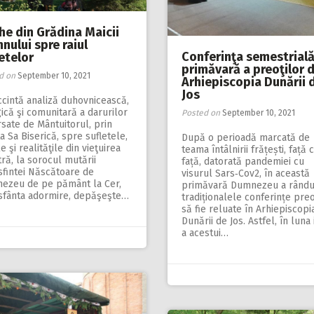
he din Grădina Maicii
nului spre raiul
Conferinţa semestrial
etelor
primăvară a preoţilor d
d on
September 10, 2021
Arhiepiscopia Dunării 
Jos
cintă analiză duhovnicească,
gică şi comunitară a darurilor
Posted on
September 10, 2021
sate de Mântuitorul, prin
a Sa Biserică, spre sufletele,
După o perioadă marcată de
le şi realităţile din vieţuirea
teama întâlnirii frățești, față 
ră, la sorocul mutării
față, datorată pandemiei cu
sfintei Născătoare de
visurul Sars‑Cov2, în această
ezeu de pe pământ la Cer,
primăvară Dumnezeu a rândui
 sfânta adormire, depăşeşte…
tradiționalele conferințe preo
să fie reluate în Arhiepiscopi
Dunării de Jos. Astfel, în luna 
a acestui…