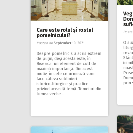
Veg
Dom
sufl
Care este rolul şi rostul
Poste
pomelnicului?
O suc
Posted on
September 10, 2021
litur
revăr
Despre pomelnic s‑a scris extrem
Sfânt
de puţin, deşi acesta este, în
inimi
Biserică, un element de cult de
noast
maximă importanţă. Din acest
Prea
motiv, în cele ce urmează vom
Dumn
face câteva sublinieri
prin
istorico‑liturgice şi practice
privind această temă. Temeiuri din
lumea veche…