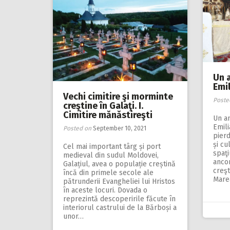
Un 
Emil
Vechi cimitire şi morminte
Poste
creştine în Galaţi. I.
Cimitire mănăstireşti
Un a
Emil
Posted on
September 10, 2021
pierd
și cu
Cel mai important târg și port
spaţ
medieval din sudul Moldovei,
ancor
Galațiul, avea o populație creștină
creşt
încă din primele secole ale
Marea
pătrunderii Evangheliei lui Hristos
în aceste locuri. Dovada o
reprezintă descoperirile făcute în
interiorul castrului de la Bărboși a
unor…