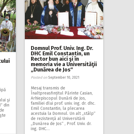
Domnul Prof. Univ. Ing. Dr.
DHC Emil Constantin, un
Rector bun aici şi în
tului
memoria vie a Universităţii
„Dunărea de Jos“
Posted on
September 10, 2021
Mesaj transmis de
cipă
Înaltpreasfințitul Părinte Casian,
Arhiepiscopul Dunării de Jos,
ui şi
familiei dlui prof. univ. ing. dr. dhc.
“ din
Emil Constantin, la plecarea
 de
acestuia la Domnul. Un alt „stâlp“
eşte
de rezistență al Universitării
„Dunărea de Jos“ , Prof. Univ. dr.
ing. DHC…