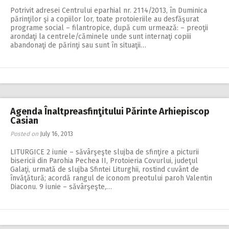
Potrivit adresei Centrului eparhial nr. 2114/2013, în Duminica
părinţilor şi a copiilor lor, toate protoieriile au desfăşurat
programe social – filantropice, după cum urmează: – preoţii
arondaţi la centrele/căminele unde sunt internaţi copiii
abandonaţi de părinţi sau sunt în situaţii…
Agenda Înaltpreasfinţitului Părinte Arhiepiscop
Casian
Posted on
July 16, 2013
LITURGICE 2 iunie – săvârşeşte slujba de sfinţire a picturii
bisericii din Parohia Pechea II, Protoieria Covurlui, judeţul
Galaţi, urmată de slujba Sfintei Liturghii, rostind cuvânt de
învăţătură; acordă rangul de iconom preotului paroh Valentin
Diaconu. 9 iunie – săvârşeşte,…