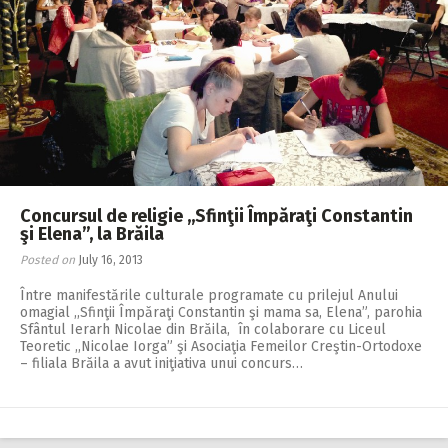
Concursul de religie ,,Sfinţii Împăraţi Constantin
şi Elena”, la Brăila
Posted on
July 16, 2013
Între manifestările culturale programate cu prilejul Anului
omagial ,,Sfinţii Împăraţi Constantin şi mama sa, Elena”, parohia
Sfântul Ierarh Nicolae din Brăila, în colaborare cu Liceul
Teoretic ,,Nicolae Iorga” şi Asociaţia Femeilor Creştin-Ortodoxe
– filiala Brăila a avut iniţiativa unui concurs…