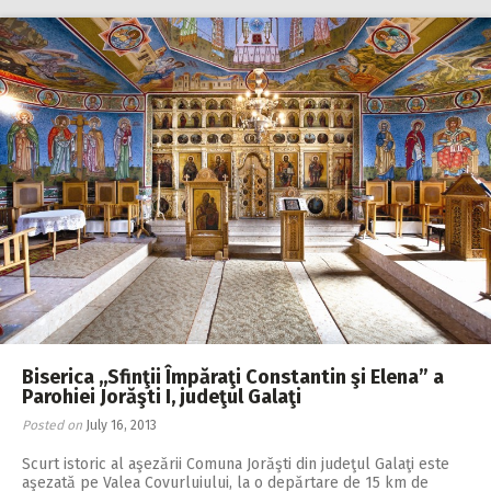
Biserica ,,Sfinţii Împăraţi Constantin şi Elena” a
Parohiei Jorăşti I, judeţul Galaţi
Posted on
July 16, 2013
Scurt istoric al aşezării Comuna Jorăşti din judeţul Galaţi este
aşezată pe Valea Covurluiului, la o depărtare de 15 km de