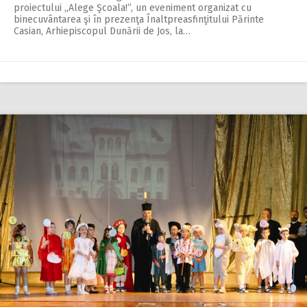
proiectului ,,Alege Şcoala!”, un eveniment organizat cu
binecuvântarea şi în prezenţa Înaltpreasfinţitului Părinte
Casian, Arhiepiscopul Dunării de Jos, la…