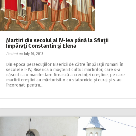
Martiri din secolul al IV-lea până la Sfinţii
Împăraţi Constantin şi Elena
Posted on
July 16, 2013
Din epoca persecuţiilor Bisericii de către împăraţii romani în
secolele I-IV, Biserica a moştenit cultul martirilor, care s-a
născut ca o manifestare firească a credinţei creştine, pe care
martirii creştini au mărturisit-o cu statornicie şi curaj şi s-au
încoronat, pentru…