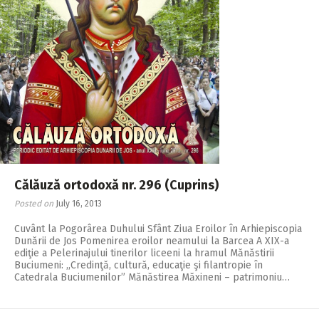
2018
2017
2016
2015
2014
2013
2012
Călăuză ortodoxă nr. 296 (Cuprins)
2011
Posted on
July 16, 2013
2010
Cuvânt la Pogorârea Duhului Sfânt Ziua Eroilor în Arhiepiscopia
Dunării de Jos Pomenirea eroilor neamului la Barcea A XIX-a
2009
ediţie a Pelerinajului tinerilor liceeni la hramul Mănăstirii
Buciumeni: ,,Credinţă, cultură, educaţie şi filantropie în
Catedrala Buciumenilor” Mănăstirea Măxineni – patrimoniu…