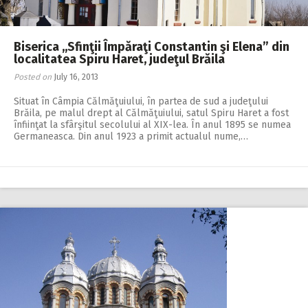
Biserica ,,Sfinţii Împăraţi Constantin şi Elena” din
localitatea Spiru Haret, judeţul Brăila
Posted on
July 16, 2013
Situat în Câmpia Călmăţuiului, în partea de sud a judeţului
Brăila, pe malul drept al Călmăţuiului, satul Spiru Haret a fost
înfiinţat la sfârşitul secolului al XIX-lea. În anul 1895 se numea
Germaneasca. Din anul 1923 a primit actualul nume,…