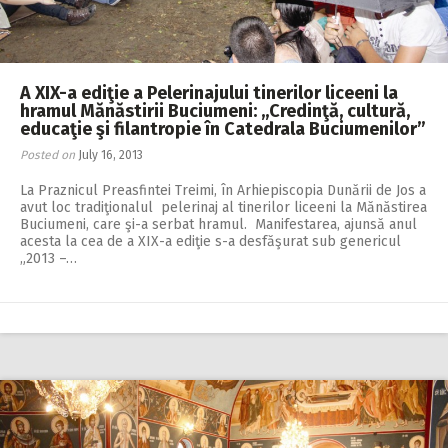
A XIX-a ediţie a Pelerinajului tinerilor liceeni la
hramul Mănăstirii Buciumeni: ,,Credinţă, cultură,
educaţie şi filantropie în Catedrala Buciumenilor”
Posted on
July 16, 2013
La Praznicul Preasfintei Treimi, în Arhiepiscopia Dunării de Jos a
avut loc tradiţionalul pelerinaj al tinerilor liceeni la Mănăstirea
Buciumeni, care şi-a serbat hramul. Manifestarea, ajunsă anul
acesta la cea de a XIX-a ediţie s-a desfăşurat sub genericul
„2013 –…