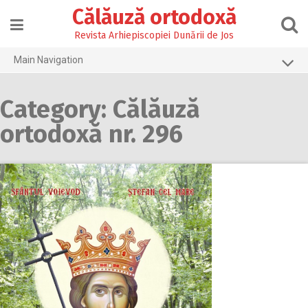
Skip
Călăuză ortodoxă
to
content
Revista Arhiepiscopiei Dunării de Jos
Main Navigation
Prima pagină
Category: Călăuză
2026
ortodoxă nr. 296
2025
2024
2023
2022
2021
2020
2019