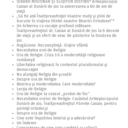
IERARH MISIONAR ŞI SLUJITOR DISTINS* Arhiepiscopul
Casian al Dunării de Jos la aniversarea a 60 de ani de
viaţă
,,Să fie anii Înaltpreasfinţiei Voastre mulţi şi plini de
bucurie în slujirea Sfintei noastre Biserici Ortodoxe!”*
Un Arhiereu cu vocaţie profund ziditoare:
Înaltpreasfinţitul dr. Casian al Dunării de Jos la 6 decenii
de viaţă şi un sfert de veac de păstorire la Dunărea de
Jos
Rugăciune. Recunoştinţă. Slujire sfântă
Necesitatea orei de Religie
Ora de Religie. Criza 3.0 a modernităţii religioase
româneşti
Libertatea religioasă în contextul pluralismului şi
democraţiei
Nu alungaţi Religia din şcoală!
Despre ora de Religie
Biserica şi modernitatea. Care modernitate?
Lecţia de Religie
Ora de Religie la ceasul ,,probei de foc”
Necesitatea orelor de Religie. Cuvântul Arhiepiscopului
Dunării de Jos, Înaltpreasfinţitul Părinte Casian, pentru
părinţii ortodocşi
Despre ora de Religie
Cine este împotriva binelui şi a adevărului?
Un îndemn
Cunoaşterea de sine prin credinţă şi cultură