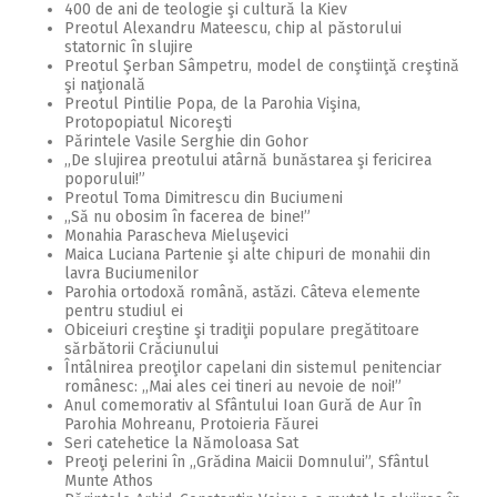
400 de ani de teologie şi cultură la Kiev
Preotul Alexandru Mateescu, chip al păstorului
statornic în slujire
Preotul Şerban Sâmpetru, model de conştiinţă creştină
şi naţională
Preotul Pintilie Popa, de la Parohia Vişina,
Protopopiatul Nicoreşti
Părintele Vasile Serghie din Gohor
,,De slujirea preotului atârnă bunăstarea şi fericirea
poporului!”
Preotul Toma Dimitrescu din Buciumeni
,,Să nu obosim în facerea de bine!”
Monahia Parascheva Mieluşevici
Maica Luciana Partenie şi alte chipuri de monahii din
lavra Buciumenilor
Parohia ortodoxă română, astăzi. Câteva elemente
pentru studiul ei
Obiceiuri creştine şi tradiţii populare pregătitoare
sărbătorii Crăciunului
Întâlnirea preoţilor capelani din sistemul penitenciar
românesc: ,,Mai ales cei tineri au nevoie de noi!”
Anul comemorativ al Sfântului Ioan Gură de Aur în
Parohia Mohreanu, Protoieria Făurei
Seri catehetice la Nămoloasa Sat
Preoţi pelerini în ,,Grădina Maicii Domnului”, Sfântul
Munte Athos