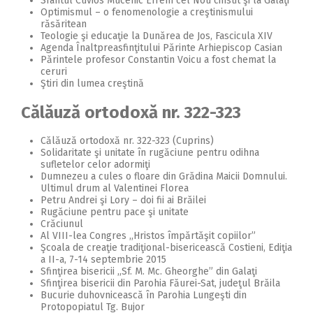
Sfântul Cuvios Mucenic Efrem cel Nou cinstit şi la Galaţi
Optimismul – o fenomenologie a creştinismului
răsăritean
Teologie şi educaţie la Dunărea de Jos, Fascicula XIV
Agenda Înaltpreasfinţitului Părinte Arhiepiscop Casian
Părintele profesor Constantin Voicu a fost chemat la
ceruri
Ştiri din lumea creştină
Călăuză ortodoxă nr. 322-323
Călăuză ortodoxă nr. 322-323 (Cuprins)
Solidaritate şi unitate în rugăciune pentru odihna
sufletelor celor adormiţi
Dumnezeu a cules o floare din Grădina Maicii Domnului.
Ultimul drum al Valentinei Florea
Petru Andrei şi Lory – doi fii ai Brăilei
Rugăciune pentru pace şi unitate
Crăciunul
Al VIII-lea Congres ,,Hristos împărtăşit copiilor”
Şcoala de creaţie tradiţional-bisericească Costieni, Ediţia
a II-a, 7-14 septembrie 2015
Sfinţirea bisericii ,,Sf. M. Mc. Gheorghe” din Galaţi
Sfinţirea bisericii din Parohia Făurei-Sat, judeţul Brăila
Bucurie duhovnicească în Parohia Lungeşti din
Protopopiatul Tg. Bujor