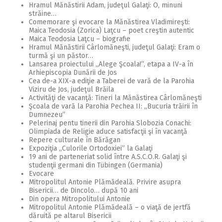
Hramul Mănăstirii Adam, judeţul Galaţi: O, minuni
străine…
Comemorare şi evocare la Mănăstirea Vladimireşti:
Maica Teodosia (Zorica) Laţcu – poet creştin autentic
Maica Teodosia Laţcu – biografie
Hramul Mănăstirii Cârlomăneşti, judeţul Galaţi: Eram o
turmă şi un păstor…
Lansarea proiectului ,,Alege Şcoala!”, etapa a IV-a în
Arhiepiscopia Dunării de Jos
Cea de-a XIX-a ediţie a Taberei de vară de la Parohia
Viziru de Jos, judeţul Brăila
Activităţi de vacanţă: Tineri la Mănăstirea Cârlomăneşti
Şcoala de vară la Parohia Pechea II: ,,Bucuria trăirii în
Dumnezeu”
Pelerinaj pentu tinerii din Parohia Slobozia Conachi:
Olimpiada de Religie aduce satisfacţii şi în vacanţă
Repere culturale în Bărăgan
Expoziţia ,,Culorile Ortodoxiei” la Galaţi
19 ani de parteneriat solid între A.S.C.O.R. Galaţi şi
studenţii germani din Tübingen (Germania)
Evocare
Mitropolitul Antonie Plămădeală. Privire asupra
Bisericii… de Dincolo… după 10 ani
Din opera Mitropolitului Antonie
Mitropolitul Antonie Plămădeală – o viaţă de jertfă
dăruită pe altarul Bisericii