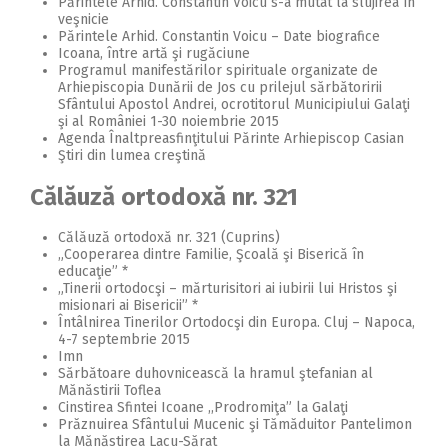
Părintele Arhid. Constantin Voicu s-a mutat la slujirea în
veşnicie
Părintele Arhid. Constantin Voicu – Date biografice
Icoana, între artă şi rugăciune
Programul manifestărilor spirituale organizate de
Arhiepiscopia Dunării de Jos cu prilejul sărbătoririi
Sfântului Apostol Andrei, ocrotitorul Municipiului Galaţi
şi al României 1-30 noiembrie 2015
Agenda Înaltpreasfinţitului Părinte Arhiepiscop Casian
Ştiri din lumea creştină
Călăuză ortodoxă nr. 321
Călăuză ortodoxă nr. 321 (Cuprins)
„Cooperarea dintre Familie, Şcoală şi Biserică în
educaţie” *
„Tinerii ortodocşi – mărturisitori ai iubirii lui Hristos şi
misionari ai Bisericii” *
Întâlnirea Tinerilor Ortodocşi din Europa. Cluj – Napoca,
4-7 septembrie 2015
Imn
Sărbătoare duhovnicească la hramul ştefanian al
Mănăstirii Toflea
Cinstirea Sfintei Icoane ,,Prodromiţa” la Galaţi
Prăznuirea Sfântului Mucenic şi Tămăduitor Pantelimon
la Mănăstirea Lacu-Sărat