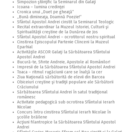
Simpozion ştiinţific la Seminarul din Galaţi
2018
Icoana – lumina credinţei
Cronica unui ,,Duet pe gheaţă”
2017
,,Bună dimineaţa, Doamnă Poezie!”
Sfântul Apostol Andrei cinstit la Seminarul Teologic
2016
Recital extraordinar la Muzeul Istoriei, Culturii şi
Spiritualităţii creştine de la Dunărea de Jos
2015
Sfântul Apostol Andrei – ocrotitorul nostru spiritual
Cinstirea Episcopului Partenie Clinceni la Muzeul
2014
Eparhial
Activităţile ASCOR Galaţi la Sărbătoarea Sfântului
Apostol Andrei
2013
Bucură-te, Sfinte Andreie, Apostole al Românilor!
Impresii de la Sărbătoarea Sfântului Apostol Andrei
2012
Toaca – ritmul rugăciunii care se înalţă la cer
Ziua Naţională sărbătorită de elevii din Barcea
2011
Obiceiuri creştine şi tradiţii populare ale Sărbătorii
Crăciunului
2010
Sărbătoarea Sfântului Andrei în satul tradiţional
românesc
2009
Activitate pedagogică sub ocrotirea Sfântului Ierarh
Nicolae
Concurs întru cinstirea Sfântului Ierarh Nicolae în
şcolile brăilene
Acţiuni filantropice la Sărbătoarea Sfântului Apostol
Andrei