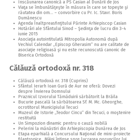
Înscăunarea canonică a PS Casian al Dunării de Jos
Viaţa se îmbunătăţeşte în măsura în care se topeşte şi
răutatea din om… – convorbire cu Pr. Ic. Stavr. Boris
Dumănescu
Agenda Înaltpreasfinţitului Părinte Arhiepiscop Casian
Hotărâri ale Sfântului Sinod – Şedinţa de lucru din 3-4
iunie 2015
Asociaţia autointitulată Mitropolia Autonomă după
Vechiul Calendar ,,Episcop Gherasim” nu are calitate de
asociaţie religioasă şi nu este recunoscută canonic de
Biserica Ortodoxă
Călăuză ortodoxă nr. 318
Călăuză ortodoxă nr. 318 (Cuprins)
Sfântul Ierarh Ioan Gură de Aur ne oferă: Dovezi
despre Învierea Domnului
Praznicul Izvorului Tămăduirii sărbătorit la Brăila
Bucurie pascală la sărbătoarea Sf. M. Mc. Gheorghe,
ocrotitorul Municipiului Tecuci
Muzeul de Istorie ,,Teodor Cincu” din Tecuci, o moştenire
restituită
Un Simpozion dinamic pentru o cauză nobilă
Pelerini la mănăstiri din Arhiepiscopia Dunărea de Jos
Etapa eparhială a Concursului Naţional de mini-proiecte
filantropice ,,Mâini întinse spre lucrarea poruncilor lui