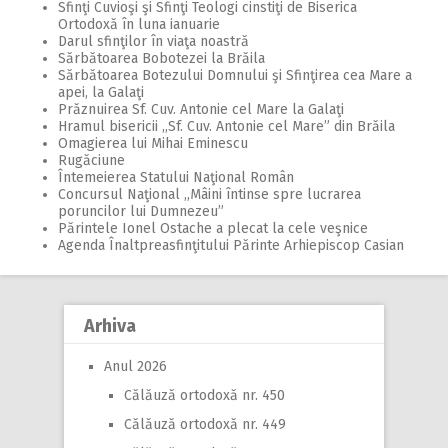
Sfinţi Cuvioşi şi Sfinţi Teologi cinstiţi de Biserica
Ortodoxă în luna ianuarie
Darul sfinţilor în viaţa noastră
Sărbătoarea Bobotezei la Brăila
Sărbătoarea Botezului Domnului şi Sfinţirea cea Mare a
apei, la Galaţi
Prăznuirea Sf. Cuv. Antonie cel Mare la Galaţi
Hramul bisericii ,,Sf. Cuv. Antonie cel Mare” din Brăila
Omagierea lui Mihai Eminescu
Rugăciune
Întemeierea Statului Naţional Român
Concursul Naţional ,,Mâini întinse spre lucrarea
poruncilor lui Dumnezeu”
Părintele Ionel Ostache a plecat la cele veşnice
Agenda Înaltpreasfinţitului Părinte Arhiepiscop Casian
Arhiva
Anul 2026
Călăuză ortodoxă nr. 450
Călăuză ortodoxă nr. 449