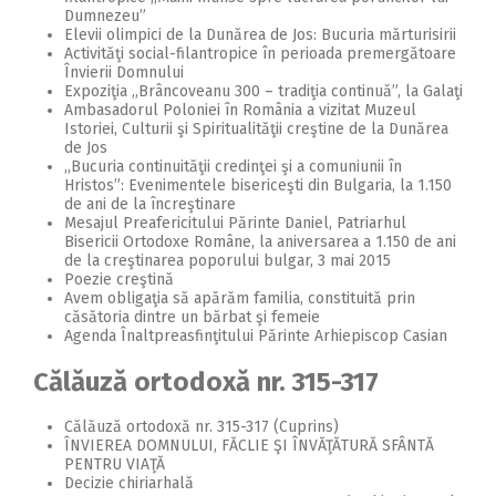
Dumnezeu”
Elevii olimpici de la Dunărea de Jos: Bucuria mărturisirii
Activităţi social-filantropice în perioada premergătoare
Învierii Domnului
Expoziţia ,,Brâncoveanu 300 – tradiţia continuă”, la Galaţi
Ambasadorul Poloniei în România a vizitat Muzeul
Istoriei, Culturii şi Spiritualităţii creştine de la Dunărea
de Jos
,,Bucuria continuităţii credinţei şi a comuniunii în
Hristos”: Evenimentele bisericeşti din Bulgaria, la 1.150
de ani de la încreştinare
Mesajul Preafericitului Părinte Daniel, Patriarhul
Bisericii Ortodoxe Române, la aniversarea a 1.150 de ani
de la creştinarea poporului bulgar, 3 mai 2015
Poezie creştină
Avem obligaţia să apărăm familia, constituită prin
căsătoria dintre un bărbat şi femeie
Agenda Înaltpreasfinţitului Părinte Arhiepiscop Casian
Călăuză ortodoxă nr. 315-317
Călăuză ortodoxă nr. 315-317 (Cuprins)
ÎNVIEREA DOMNULUI, FĂCLIE ŞI ÎNVĂŢĂTURĂ SFÂNTĂ
PENTRU VIAŢĂ
Decizie chiriarhală