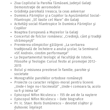
Ziua Copilului la Parohia Tămăoani, judeţul Galaţi:
Demonstraţie de aeromodele
Grădiniţa parohială Ireasca, la ceas aniversar
Duminica Părinţilor şi a Copiilor la Aşezământul Social-
Filantropic ,,Sf. Vasile cel Mare” din Galaţi
Activităţi social-filantropice în Duminica Părinţilor şi
Copiilor
Noaptea Europeană a Muzeelor la Galaţi
Concertul de folclor românesc ,,Credinţă, cânt şi tradiţii
strămoşeşti”
Premierea olimpicilor gălăţeni: „La serbarea
tradiţională de încheiere a anului şcolar, la Seminarul
«Sf. Andrei», cinstim performanţa!“
La Departamentul teologic al Facultăţii de Istorie,
Filosofie şi Teologie: Cursul festiv al promoţiei 2012-
2015
Rolul şi misiunea preotesei în familie, parohie şi
societate
Monografiile parohiilor ortodoxe româneşti
Proiecte cu caracter religios-moral pentru liceeni:
„Unde-i lege nu-i tocmeală!” „Unde-i comoara ta, acolo
va fi şi inima ta!”
Episcopul Nifon Niculescu – 155 de ani de la naştere
Episcopul Nifon Niculescu – Date biografice
Pr. Ic. Stavr. Boris Dumănescu – devotat slujitor şi
duhovnic înţelept