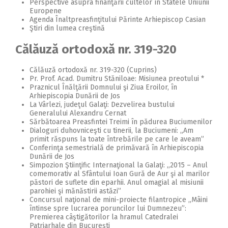
Perspective asupra finanţării cultelor în Statele Uniunii
Europene
Agenda Înaltpreasfinţitului Părinte Arhiepiscop Casian
Ştiri din lumea creştină
Călăuză ortodoxă nr. 319-320
Călăuză ortodoxă nr. 319-320 (Cuprins)
Pr. Prof. Acad. Dumitru Stăniloae: Misiunea preotului *
Praznicul Înălţării Domnului şi Ziua Eroilor, în
Arhiepiscopia Dunării de Jos
La Vârlezi, judeţul Galaţi: Dezvelirea bustului
Generalului Alexandru Cernat
Sărbătoarea Preasfintei Treimi în pădurea Buciumenilor
Dialoguri duhovniceşti cu tinerii, la Buciumeni: „Am
primit răspuns la toate întrebările pe care le aveam”
Conferinţa semestrială de primăvară în Arhiepiscopia
Dunării de Jos
Simpozion Ştiinţific Internaţional la Galaţi: ,,2015 – Anul
comemorativ al Sfântului Ioan Gură de Aur şi al marilor
păstori de suflete din eparhii. Anul omagial al misiunii
parohiei şi mănăstirii astăzi”
Concursul naţional de mini-proiecte filantropice ,,Mâini
întinse spre lucrarea poruncilor lui Dumnezeu”:
Premierea câştigătorilor la hramul Catedralei
Patriarhale din Bucureşti