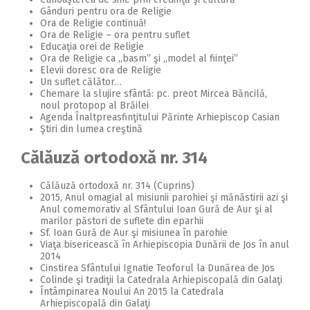
Gânduri pentru ora de Religie
Ora de Religie continuă!
Ora de Religie – ora pentru suflet
Educaţia orei de Religie
Ora de Religie ca ,,basm” şi ,,model al fiinţei”
Elevii doresc ora de Religie
Un suflet călător…
Chemare la slujire sfântă: pc. preot Mircea Băncilă,
noul protopop al Brăilei
Agenda Înaltpreasfinţitului Părinte Arhiepiscop Casian
Ştiri din lumea creştină
Călăuză ortodoxă nr. 314
Călăuză ortodoxă nr. 314 (Cuprins)
2015, Anul omagial al misiunii parohiei şi mănăstirii azi şi
Anul comemorativ al Sfântului Ioan Gură de Aur şi al
marilor păstori de suflete din eparhii
Sf. Ioan Gură de Aur şi misiunea în parohie
Viaţa bisericească în Arhiepiscopia Dunării de Jos în anul
2014
Cinstirea Sfântului Ignatie Teoforul la Dunărea de Jos
Colinde şi tradiţii la Catedrala Arhiepiscopală din Galaţi
Întâmpinarea Noului An 2015 la Catedrala
Arhiepiscopală din Galaţi