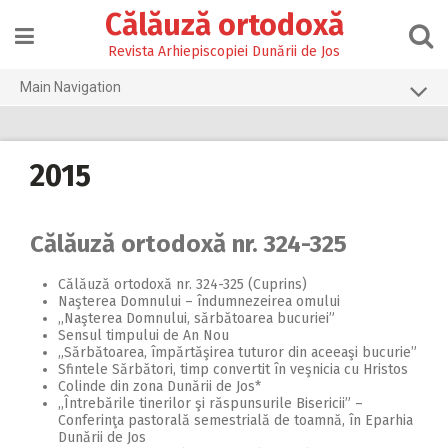
Skip
Călăuză ortodoxă
to
content
Revista Arhiepiscopiei Dunării de Jos
Main Navigation
Prima pagină
2026
2015
2025
2024
Călăuză ortodoxă nr. 324-325
2023
Călăuză ortodoxă nr. 324-325 (Cuprins)
Naşterea Domnului – îndumnezeirea omului
2022
,,Naşterea Domnului, sărbătoarea bucuriei”
Sensul timpului de An Nou
2021
,,Sărbătoarea, împărtăşirea tuturor din aceeaşi bucurie”
Sfintele Sărbători, timp convertit în veşnicia cu Hristos
2020
Colinde din zona Dunării de Jos*
,,Întrebările tinerilor şi răspunsurile Bisericii” –
2019
Conferinţa pastorală semestrială de toamnă, în Eparhia
Dunării de Jos