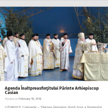
Agenda Înaltpreasfinţitului Părinte Arhiepiscop
Casian
Posted on
February 18, 2016
LITURGICE 1 ianuarie – Tăierea-împrejur după trup a Domnului.