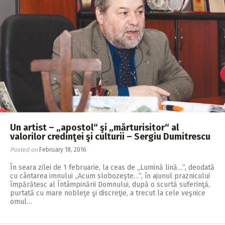
Un artist – „apostol“ şi „mărturisitor“ al
valorilor credinţei şi culturii – Sergiu Dumitrescu
Posted on
February 18, 2016
În seara zilei de 1 februarie, la ceas de „Lumină lină…”, deodată
cu cântarea imnului „Acum slobozeşte…”, în ajunul praznicului
împărătesc al Întâmpinării Domnului, după o scurtă suferinţă,
purtată cu mare nobleţe şi discreţie, a trecut la cele veşnice
omul…