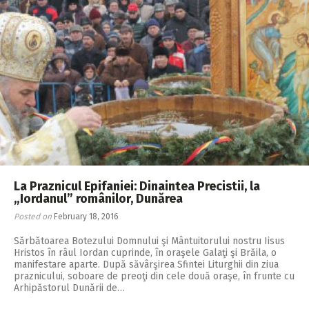
La Praznicul Epifaniei: Dinaintea Precistii, la
„Iordanul” românilor, Dunărea
Posted on
February 18, 2016
Sărbătoarea Botezului Domnului şi Mântuitorului nostru Iisus
Hristos în râul Iordan cuprinde, în oraşele Galaţi şi Brăila, o
manifestare aparte. După săvârşirea Sfintei Liturghii din ziua
praznicului, soboare de preoţi din cele două oraşe, în frunte cu
Arhipăstorul Dunării de…