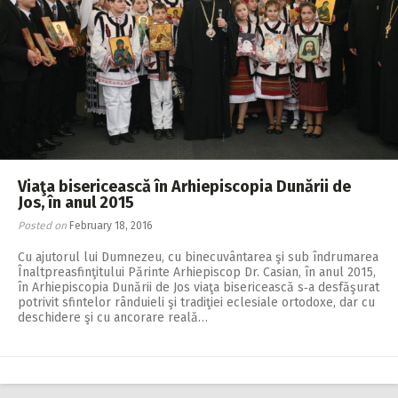
Viaţa bisericească în Arhiepiscopia Dunării de
Jos, în anul 2015
Posted on
February 18, 2016
Cu ajutorul lui Dum­­­ne­zeu, cu binecuvântarea şi sub îndrumarea
Înal­tpreasfinţitului Părinte Arhi­e­pis­­cop Dr. Casian, în anul 2015,
în Arhiepiscopia Dunării de Jos viaţa bisericească s‑a desfăşurat
potrivit sfintelor rânduieli şi tradiţiei ecle­siale ortodoxe, dar cu
deschidere şi cu ancorare reală…