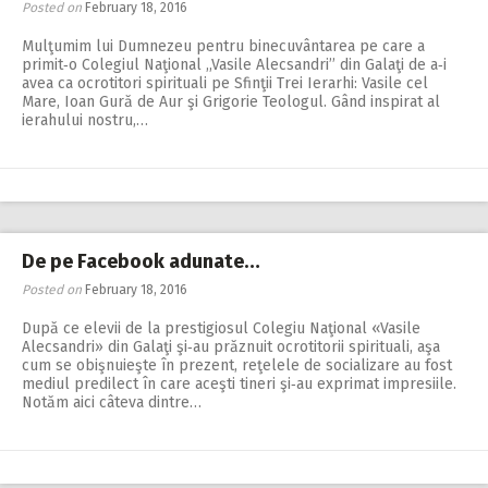
Posted on
February 18, 2016
Mulţumim lui Dum­ne­zeu pentru binecuvântarea pe care a
primit‑o Colegiul Naţional ,,Vasile Alecsandri’’ din Galaţi de a‑i
avea ca ocrotitori spirituali pe Sfinţii Trei Ierarhi: Vasile cel
Mare, Ioan Gură de Aur şi Grigorie Teologul. Gând inspirat al
ierahului nostru,…
De pe Facebook adunate…
Posted on
February 18, 2016
După ce elevii de la prestigiosul Colegiu Naţional «Vasile
Alecsandri» din Galaţi şi‑au prăznuit ocrotitorii spirituali, aşa
cum se obişnuieşte în prezent, reţelele de socializare au fost
mediul predilect în care aceşti tineri şi‑au exprimat impresiile.
Notăm aici câteva dintre…