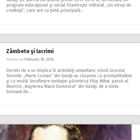
program educaţional şi social-filantropic intitulat „Un strop de
credinţă”, care are ca ţintă principală…
Zâmbete şi lacrimi
Posted on
February 18, 2016
Dornici de a se im­plica în activităţi uma­nitare, elevii Lice­ului
Teoretic „Marin Coman” din Galaţi au răspuns cu promptitudine
şi cu multă însufleţire invitaţiei părintelui Filip Mihai, paroh al
Bisericii „Naşterea Maicii Domnului” din Galaţi, de a vizita
bolnavii de…