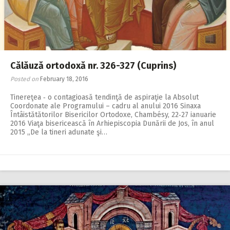
2018
2017
2016
2015
Călăuză ortodoxă nr. 326-327 (Cuprins)
Posted on
February 18, 2016
2014
Tinereţea ‑ o contagioasă tendinţă de aspiraţie la Absolut
2013
Coordonate ale Programului – cadru al anului 2016 Sinaxa
Întâistătătorilor Bisericilor Ortodoxe, Chambésy, 22‑27 ianuarie
2012
2016 Viaţa bisericească în Arhiepiscopia Dunării de Jos, în anul
2015 „De la tineri adunate şi…
2011
2010
2009