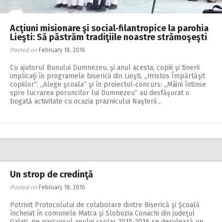
Acţiuni misionare şi social‑filantropice la parohia
Lieşti: Să păstrăm tradiţiile noastre strămoşeşti
Posted on
February 18, 2016
Cu ajutorul Bunului Dumnezeu, şi anul acesta, copiii şi tinerii
implicaţi în programele bisericii din Lieşti, „Hristos Împărtăşit
copiilor”, „Alege şcoala” şi în proiectul‑concurs: „Mâini întinse
spre lucrarea poruncilor lui Dumnezeu” au desfăşurat o
bogată activitate cu ocazia praznicului Naşterii…
Un strop de credinţă
Posted on
February 18, 2016
Potrivit Protocolului de colaborare dintre Biserică şi Şcoală
încheiat în comunele Matca şi Slobozia Conachi din judeţul
Galaţi, pe parcursul anului şcolar 2015-2016 se derulează un