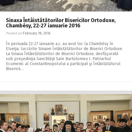
Sinaxa Întâistătătorilor Bisericilor Ortodoxe,
Chambésy, 22‑27 ianuarie 2016
Posted on
February 18, 2016
În perioada 22‑27 ianua­rie a.c. au avut loc la Chambésy în
Elveţia, lucrările Sinaxei Întâistătătorilor de Biserici Ortodoxe.
La Sinaxa Întâistătătorilor de Biserici Ortodoxe, desfăşurată
sub preşedinţia Sanctităţii Sale Bartolomeu I, Patriarhul
Ecumenic al Constantinopolului a participat şi Întâistătătorul
Bisericii…