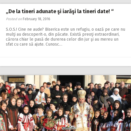
„De la tineri adunate şi iarăşi la tineri date! “
Posted on
February 18, 2016
S.O.S.! Cine ne aude? Biserica este un refugiu, o oază pe care nu
mulţi au descoperit‑o, din păcate. Există preoţi extraordinari,
cărora chiar le pasă de durerea celor din jur şi au mereu un
sfat cu care să ajute. Cunosc…