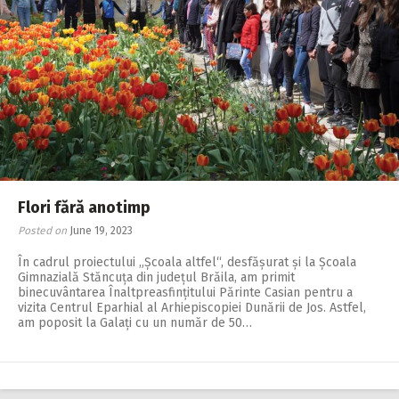
Flori fără anotimp
Posted on
June 19, 2023
În cadrul proiectului „Școala altfel“, desfășurat și la Școala
Gimnazială Stăncuța din județul Brăila, am primit
binecuvântarea Înaltpreasfințitului Părinte Casian pentru a
vizita Centrul Eparhial al Arhiepiscopiei Dunării de Jos. Astfel,
am poposit la Galați cu un număr de 50…