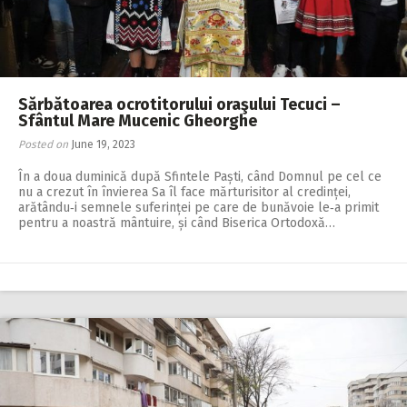
Sărbătoarea ocrotitorului oraşului Tecuci –
Sfântul Mare Mucenic Gheorghe
Posted on
June 19, 2023
În a doua duminică după Sfintele Paști, când Domnul pe cel ce
nu a crezut în învierea Sa îl face mărturisitor al credinței,
arătându‑i semnele suferinței pe care de bunăvoie le‑a primit
pentru a noastră mântuire, și când Biserica Ortodoxă…