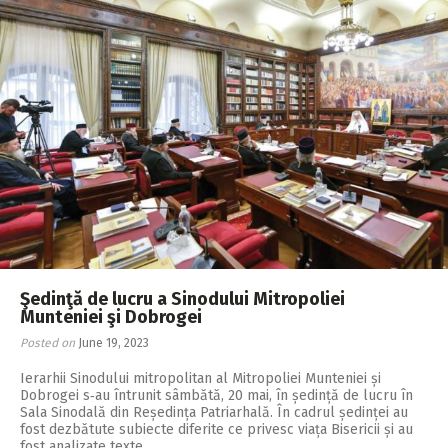
Şedinţă de lucru a Sinodului Mitropoliei
Munteniei şi Dobrogei
Posted on
June 19, 2023
Ierarhii Sinodului mitropolitan al Mitropoliei Munteniei și
Dobrogei s‑au întrunit sâmbătă, 20 mai, în ședință de lucru în
Sala Sinodală din Reședința Patriarhală. În cadrul ședinței au
fost dezbătute subiecte diferite ce privesc viața Bisericii și au
fost analizate texte…