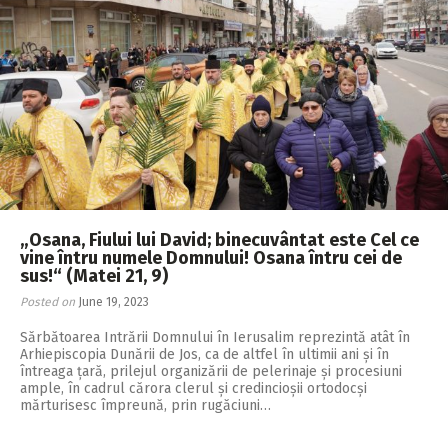
„Osana, Fiului lui David; binecuvântat este Cel ce
vine întru numele Domnului! Osana întru cei de
sus!“ (Matei 21, 9)
Posted on
June 19, 2023
Sărbătoarea Intrării Dom­nului în Ierusalim reprezintă atât în
Arhiepiscopia Dunării de Jos, ca de altfel în ultimii ani și în
întreaga țară, prilejul organizării de pelerinaje și procesiuni
ample, în cadrul cărora clerul și credincioșii ortodocși
mărturisesc împreună, prin rugăciuni…