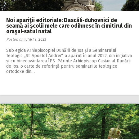
Noi apariţii editoriale: Dascăli‑duhovnici de
seamă ai şcolii mele care odihnesc în cimitirul din
oraşul‑satul natal
Posted on
June 19, 2023
Sub egida Arhiepiscopiei Dunării de Jos și a Seminarului
Teologic „Sf. Apostol Andrei“, a apărut în anul 2022, din inițiativa
și cu binecuvântarea ÎPS Părinte Arhiepiscop Casian al Dunării
de Jos, o carte de referință pentru seminariile teologice
ortodoxe din…