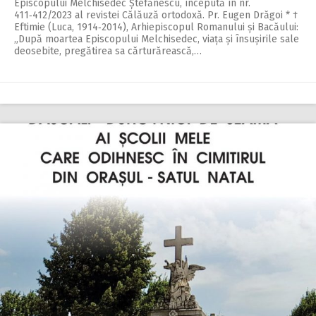
Epis­copului Melchisedec Ștefănescu, începută în nr.
411‑412/2023 al revistei Călăuză ortodoxă. Pr. Eugen Drăgoi * †
Eftimie (Luca, 1914‑2014), Arhiepiscopul Romanului și Bacăului:
„După moartea Episcopului Melchisedec, viața și însușirile sale
deosebite, pregătirea sa cărturărească,…