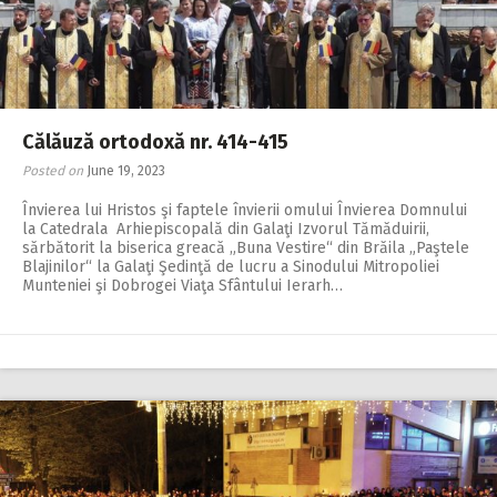
2018
2017
2016
2015
Călăuză ortodoxă nr. 414-415
Posted on
June 19, 2023
2014
Învierea lui Hristos şi faptele învierii omului Învierea Domnului
2013
la Catedrala Arhiepiscopală din Galaţi Izvorul Tămăduirii,
sărbătorit la biserica greacă „Buna Vestire“ din Brăila „Paştele
2012
Blajinilor“ la Galaţi Şedinţă de lucru a Sinodului Mitropoliei
Munteniei şi Dobrogei Viaţa Sfântului Ierarh…
2011
2010
2009