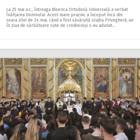
La 25 mai a.c., întreaga Biserica Ortodoxă Universală a serbat
Înălțarea Domnului. Acest mare praznic a început încă din
seara zilei de 24 mai, când a fost săvârșită slujba Privegherii, iar
în ziua de sărbătoare sute de credincioși s‑au adunat…