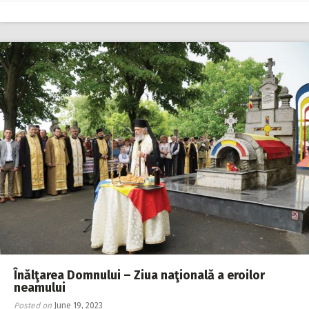
Înălţarea Domnului – Ziua naţională a eroilor
neamului
Posted on
June 19, 2023