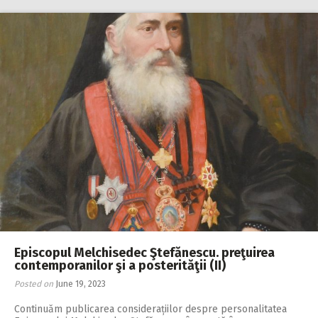
Episcopul Melchisedec Ştefănescu. preţuirea
contemporanilor şi a posterităţii (II)
Posted on
June 19, 2023
Continuăm publicarea con­siderațiilor despre personalita­tea