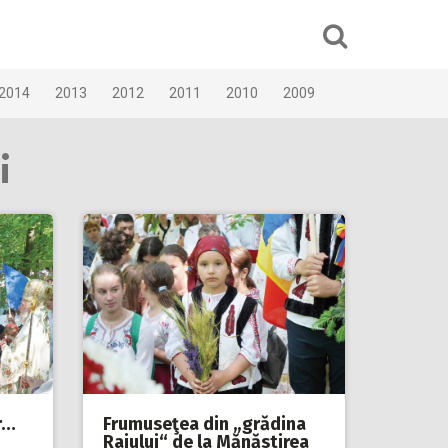
2014
2013
2012
2011
2010
2009
i
r…
Frumuseţea din „grădina
Raiului“ de la Mănăstirea