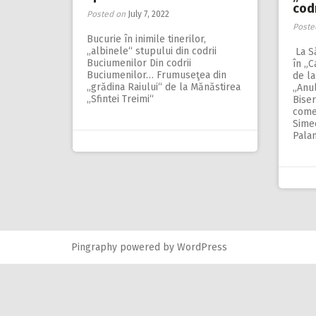
cod
Posted on
July 7, 2022
Poste
Bucurie în inimile tinerilor,
„albinele“ stupului din codrii
La S
Buciumenilor Din codrii
în „C
Buciumenilor… Frumuseţea din
de la
„grădina Raiului“ de la Mănăstirea
„Anul
„Sfintei Treimi“
Biser
comem
Sime
Palam
Pingraphy
powered by
WordPress