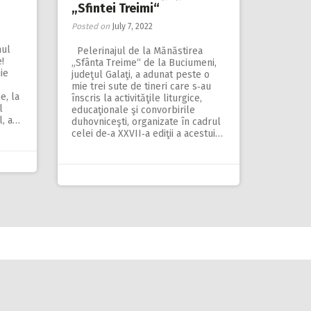
„Sfintei Treimi“
Posted on
July 7, 2022
hul
Pelerinajul de la Mănăstirea
!
„Sfânta Treime“ de la Buciumeni,
ie
judeţul Galaţi, a adunat peste o
mie trei sute de tineri care s‑au
e, la
înscris la activităţile liturgice,
l
educaţionale şi convorbirile
l, a…
duhovniceşti, organizate în cadrul
celei de‑a XXVII‑a ediţii a acestui…