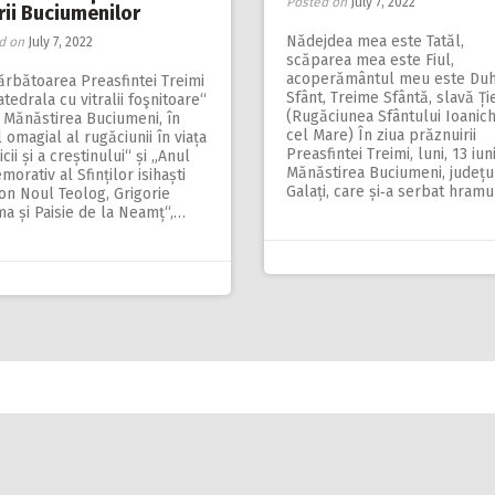
Posted on
July 7, 2022
rii Buciumenilor
Nădejdea mea este Tatăl,
d on
July 7, 2022
scăparea mea este Fiul,
acoperământul meu este Du
ărbătoarea Preasfintei Treimi
Sfânt, Treime Sfântă, slavă Ție
atedrala cu vitralii foşnitoare“
(Rugăciunea Sfântului Ioanich
 Mănăstirea Buciumeni, în
cel Mare) În ziua prăznuirii
 omagial al rugăciunii în viața
Preasfintei Treimi, luni, 13 iuni
icii și a creștinului“ și „Anul
Mănăstirea Buciumeni, județu
orativ al Sfinților isihaști
Galați, care și‑a serbat hramu
on Noul Teolog, Grigorie
a și Paisie de la Neamț“,…