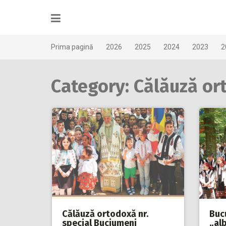
Skip
to
content
Prima pagină
2026
2025
2024
2023
2
Category: Călăuză or
Călăuză ortodoxă nr.
Bucu
special Buciumeni
„alb