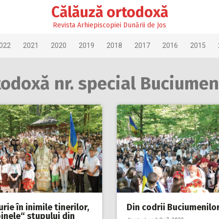
Călăuză ortodoxă
Revista Arhiepiscopiei Dunării de Jos
022
2021
2020
2019
2018
2017
2016
2015
todoxă nr. special Buciumen
rie în inimile tinerilor,
Din codrii Buciumenilo
inele“ stupului din