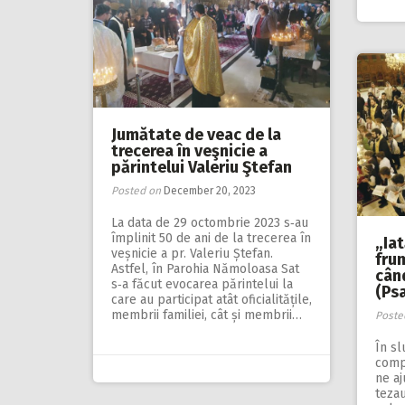
Jumătate de veac de la
trecerea în veşnicie a
părintelui Valeriu Ştefan
Posted on
December 20, 2023
La data de 29 octombrie 2023 s‑au
împlinit 50 de ani de la trecerea în
„Iat
veșnicie a pr. Valeriu Ștefan.
fru
Astfel, în Parohia Nămoloasa Sat
când
s‑a făcut evocarea părintelui la
(Psa
care au participat atât oficialitățile,
membrii familiei, cât și membrii…
Poste
În sl
comp
ne aj
tezau