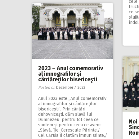
cele
fruct
ce se
sluji
îndoi
2023 – Anul comemorativ
al imnografilor şi
cântăreţilor bisericeşti
Posted on
December 7, 2023
Anul 2023 este ,,Anul comemorativ
al im­nografilor și cân­tă­reților
bisericești“. Prin cântări
duhovnicești, dăm slavă lui
Dumnezeu pentru tot ceea ce
Noi 
suntem și pentru ceea ce avem:
Sino
,,Slavă, Ție, Cerescule Părinte,/
Ro
Cel Căruia Îi cântăm imnuri sfinte,/