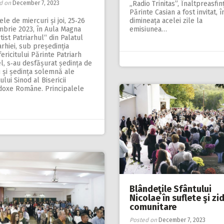
d on
December 7, 2023
„Radio Trinitas”, Înaltpreasfinț
Părinte Casian a fost invitat, î
lele de miercuri și joi, 25‑26
dimineața acelei zile la
mbrie 2023, în Aula Magna
emisiunea…
tist Patriarhul“ din Palatul
arhiei, sub președinția
ericitului Părinte Patriarh
l, s‑au desfășurat ședința de
 și ședința solemnă ale
ului Sinod al Bisericii
doxe Române. Principalele
Blândeţile Sfântului
Nicolae în suflete şi zid
comunitare
Posted on
December 7, 2023