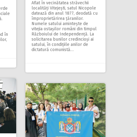
Aflat în vecinătatea străvechii
localități Vi­tejești, satul Nico­pole
erde
datează din anul 1877, deodată cu
iciale
împroprietărirea țăra­nilor.
ă.
Numele satului amin­tește de
vitejia ostașilor români din timpul
Războiului de Independență. La
nd în
solicitarea bunilor credin­cioși ai
lor,
satului, în condițiile anilor de
dictatură comunistă…