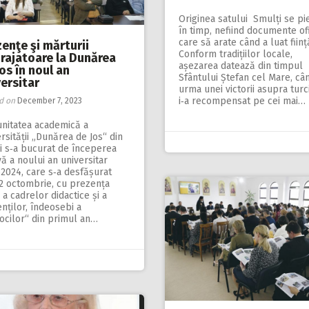
Originea satului Smulți se pi
în timp, nefiind documente of
care să arate când a luat ființ
enţe şi mărturii
Conform tradițiilor locale,
urajatoare la Dunărea
așezarea datează din timpul
os în noul an
Sfântului Ștefan cel Mare, câ
ersitar
urma unei victorii asupra turci
i‑a recompensat pe cei mai…
d on
December 7, 2023
nitatea academică a
rsității „Dunărea de Jos“ din
i s‑a bucurat de începerea
vă a noului an universitar
2024, care s‑a desfășurat
 2 octombrie, cu prezența
ă a cadrelor didactice și a
nților, îndeosebi a
ocilor“ din primul an…