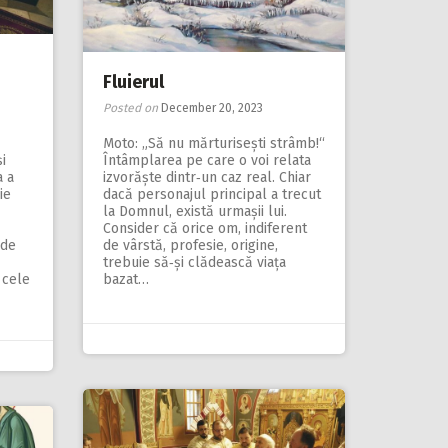
Fluierul
Posted on
December 20, 2023
Moto: „Să nu mărturisești strâmb!“
i
Întâmplarea pe care o voi relata
a a
izvorăște dintr‑un caz real. Chiar
ie
dacă personajul principal a trecut
la Domnul, există urmașii lui.
Consider că orice om, indiferent
 de
de vârstă, profesie, origine,
trebuie să‑și clădească viața
 cele
bazat…