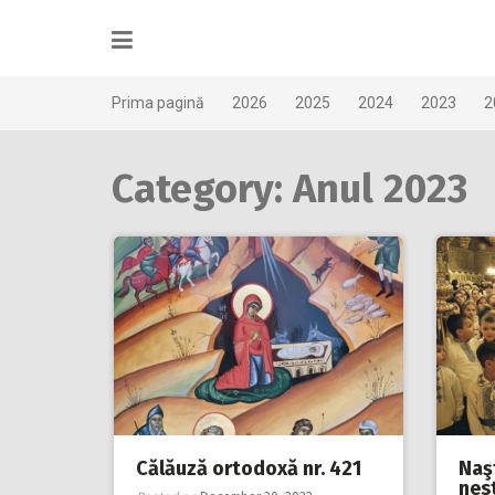
Skip
to
content
Prima pagină
2026
2025
2024
2023
2
Category: Anul 2023
Călăuză ortodoxă nr. 421
Naş
nest