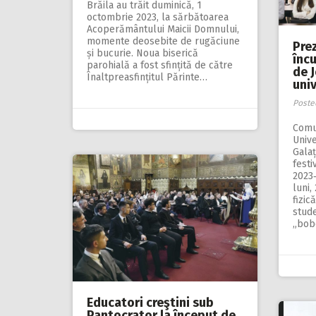
Brăila au trăit duminică, 1
octombrie 2023, la sărbătoarea
Acoperământului Maicii Domnului,
momente deosebite de rugăciune
Prez
și bucurie. Noua biserică
înc
parohială a fost sfințită de către
de J
Înaltpreasfințitul Părinte…
univ
Poste
Comu
Unive
Galaț
festi
2023‑
luni,
fizic
stude
„bob
Educatori creştini sub
Pantocrator la început de