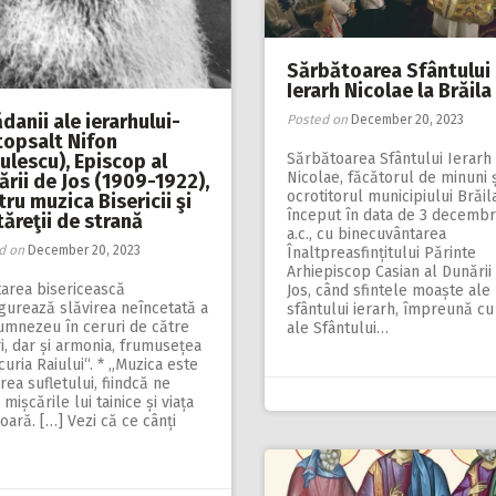
Sărbătoarea Sfântului
Ierarh Nicolae la Brăila
danii ale ierarhului-
Posted on
December 20, 2023
topsalt Nifon
Sărbătoarea Sfântului Ierarh
ulescu), Episcop al
Nicolae, făcătorul de minuni ș
rii de Jos (1909-1922),
ocrotitorul municipiului Brăil
ru muzica Bisericii şi
început în data de 3 decembr
ăreţii de strană
a.c., cu binecuvântarea
d on
December 20, 2023
Înaltpreasfințitului Părinte
Arhiepiscop Casian al Dunării
tarea bisericească
Jos, când sfintele moaște ale
gurează slăvirea neîncetată a
sfântului ierarh, împreună cu
umnezeu în ceruri de către
ale Sfântului…
i, dar și armonia, frumusețea
curia Raiului“. * „Muzica este
rea sufletului, fiindcă ne
 mișcările lui tainice și viața
ioară. […] Vezi că ce cânți