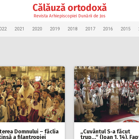
Călăuză ortodoxă
Revista Arhiepiscopiei Dunării de Jos
022
2021
2020
2019
2018
2017
2016
2015
terea Domnului – făclia
„Cuvântul S‑a făcut
insă a filantropiei
trup…“ (Ioan 1, 14). Fa