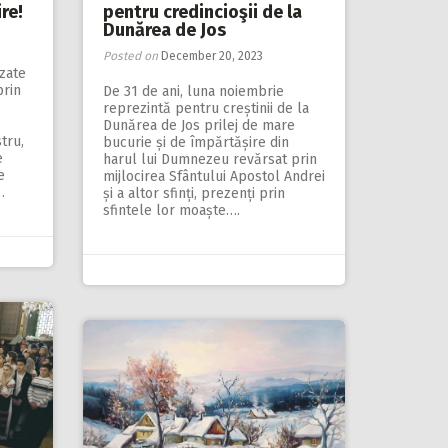
re!
pentru credincioşii de la
Dunărea de Jos
Posted on
December 20, 2023
zate
prin
De 31 de ani, luna noiembrie
reprezintă pentru creștinii de la
Dunărea de Jos prilej de mare
tru,
bucurie și de împărtășire din
e
harul lui Dumnezeu revărsat prin
e
mijlocirea Sfântului Apostol Andrei
…
și a altor sfinți, prezenți prin
sfintele lor moaște….