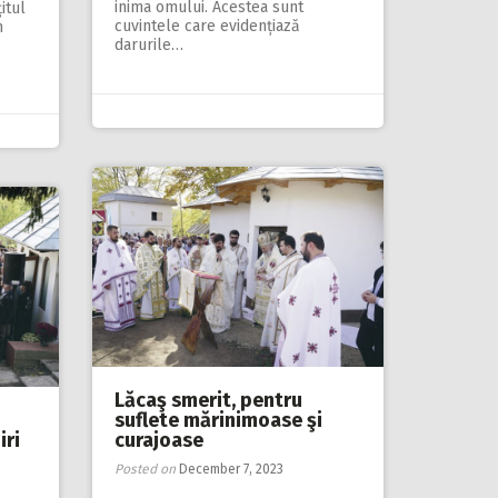
inima omului. Acestea sunt
itul
cuvintele care evidențiază
n
darurile…
Lăcaş smerit, pentru
suflete mărinimoase şi
iri
curajoase
Posted on
December 7, 2023