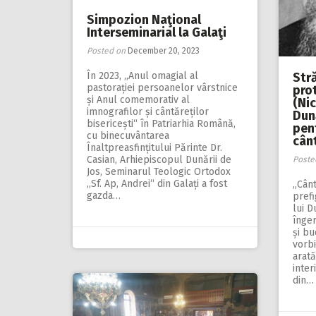
Simpozion Naţional
Interseminarial la Galaţi
Posted on
December 20, 2023
În 2023, ,,Anul omagial al
Stră
pastorației persoanelor vârstnice
pro
și Anul comemorativ al
(Nic
imnografilor și cântăreților
Dună
bisericești“ în Patriarhia Română,
pent
cu binecuvântarea
cânt
Înaltpreasfințitului Părinte Dr.
Casian, Arhiepiscopul Dunării de
Poste
Jos, Seminarul Teologic Ortodox
,,Sf. Ap, Andrei“ din Galați a fost
„Cân
gazda…
prefi
lui D
înger
și bu
vorbi
arată
inter
din…