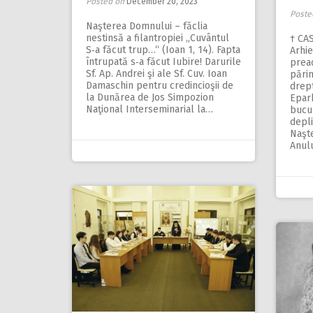
Posted on
December 20, 2023
Poste
Naşterea Domnului – făclia
nestinsă a filantropiei „Cuvântul
† CAS
S‑a făcut trup…“ (Ioan 1, 14). Fapta
Arhie
întrupată s‑a făcut Iubire! Darurile
preac
Sf. Ap. Andrei şi ale Sf. Cuv. Ioan
părin
Damaschin pentru credincioşii de
drept
la Dunărea de Jos Simpozion
Eparh
Naţional Interseminarial la…
bucur
depli
Naşte
Anul