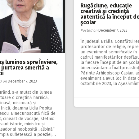
Rugăciune, educaţie
creativă şi credinţă
autentică la început d
şcolar
Posted on
December 7, 2023
În județul Brăila, Consfătuire
profesorilor de religie, repre
un eveniment semnificativ în
cadrul manifestărilor desfăș
ş luminos spre Înviere,
la fiecare început de an școla
n purtarea smerită a
binecuvântarea Înaltpreasfinț
ii
Părinte Arhiepiscop Casian, a
eveniment a avut loc în data 
d on
December 7, 2023
octombrie 2023, la Așezămân
urând. s-a mutat din lumea
toare o creștină harnică,
ioasă, misionară și
elnică, doamna Lidia Popița
escu. Binecunoscută fiică de
, cineast de vocație, sfetnic
vant istoric, ministru și
sador și neobosită „albină“
mpia sufletească a poeziei,…