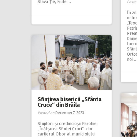
Slavă Ție, Fiule,…
Poste
În zi
octo
„Teoc
Patri
Preaf
Danie
lucru
Sfânt
Orto
noi…
Sfinţirea bisericii „Sfânta
Cruce“ din Brăila
Posted on
December 7, 2023
Slujitorii și credincioșii Parohiei
„Înălțarea Sfin­tei Cruci“ din
cartierul Obor al municipiului