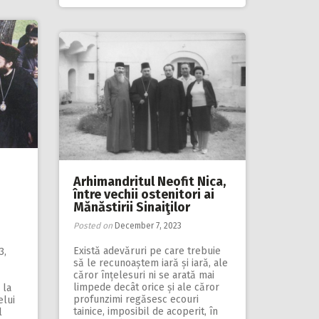
Arhimandritul Neofit Nica,
între vechii ostenitori ai
Mănăstirii Sinaiţilor
Posted on
December 7, 2023
Există adevăruri pe care trebuie
3,
să le re­cunoaștem iară și iară, ale
căror înțelesuri ni se arată mai
limpede decât orice și ale căror
 la
profunzimi regăsesc ecouri
elui
tainice, imposibil de acoperit, în
l