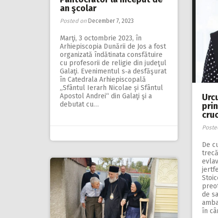
an şcolar
Posted on
December 7, 2023
Marţi, 3 octombrie 2023, în
Arhiepis­copia Dunării de Jos a fost
organizată îndătinata consfătuire
cu profesorii de religie din judeţul
Galaţi. Evenimentul s‑a desfăşurat
în Catedrala Arhiepiscopală
„Sfântul Ierarh Nicolae și Sfântul
Urcu
Apostol Andrei“ din Galaţi şi a
debutat cu…
pri
cruc
Poste
De c
trecă
evlav
jertf
Stoic
preot
de sa
amba
în câ