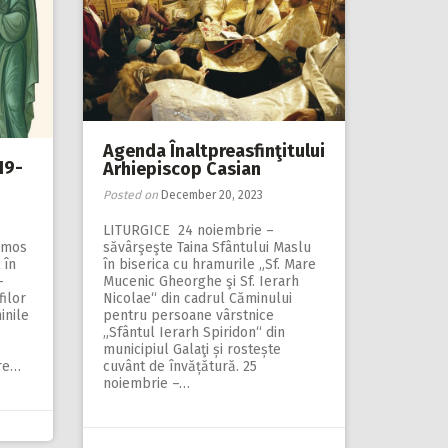
Agenda Înaltpreasfinţitului
19-
Arhiepiscop Casian
Posted on
December 20, 2023
LITURGICE 24 noiembrie –
rumos
săvârşeşte Taina Sfântului Maslu
 în
în biserica cu hramurile „Sf. Mare
–
Mucenic Gheorghe şi Sf. Ierarh
ilor
Nicolae“ din cadrul Căminului
inile
pentru persoane vârstnice
„Sfântul Ierarh Spiridon“ din
municipiul Galaţi și rostește
tre…
cuvânt de învățătură. 25
noiembrie –…