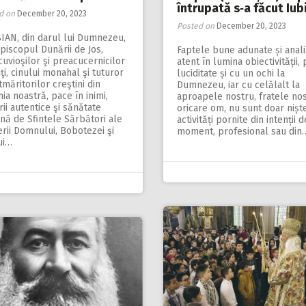
întrupată s‑a făcut Iubi
d on
December 20, 2023
Posted on
December 20, 2023
IAN, din darul lui Dumnezeu,
piscopul Dunării de Jos,
Faptele bune adunate și anali
uvioşilor şi preacucernicilor
atent în lumina obiectivității, 
ţi, cinului monahal şi tuturor
luciditate și cu un ochi la
măritorilor creştini din
Dumnezeu, iar cu celălalt la
ia noastră, pace în inimi,
aproapele nostru, fratele nos
ii autentice şi sănătate
oricare om, nu sunt doar nișt
nă de Sfintele Sărbători ale
activități pornite din intenții d
rii Domnului, Bobotezei şi
moment, profesional sau din
ui…