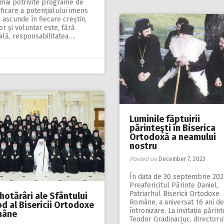
 mai potrivite programe de
ificare a potențialului imens
 ascunde în fiecare creștin,
tor și voluntar este, fără
ală, responsabilitatea….
Luminile făptuirii
părinteşti în Biserica
Ortodoxă a neamului
nostru
Posted on
December 7, 2023
În data de 30 septembrie 202
Preafericitul Părinte Daniel,
Patriarhul Bisericii Ortodoxe
hotărâri ale Sfântului
Române, a aniversat 16 ani de
d al Bisericii Ortodoxe
întronizare. La invitația părint
mâne
Teodor Gradinaciuc, directoru