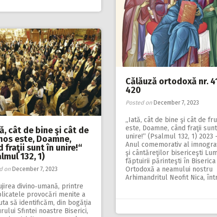
Călăuză ortodoxă nr. 4
420
Posted on
December 7, 2023
„Iată, cât de bine şi cât de f
este, Doamne, când fraţii sunt
ă, cât de bine şi cât de
unire!“ (Psalmul 132, 1) 2023 
mos este, Doamne,
Anul comemorativ al imnograf
 fraţii sunt în unire!“
şi cântăreţilor bisericeşti Lum
lmul 132, 1)
făptuirii părinteşti în Biserica
Ortodoxă a neamului nostru
d on
December 7, 2023
Arhimandritul Neofit Nica, în
ujirea divino‑umană, printre
licatele provocări menite a
uta să identificăm, din bogăția
rului Sfintei noastre Biserici,