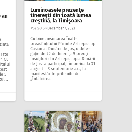
Luminoasele prezenţe
tinereşti din toată lumea
e an
creştină, la Timişoara
Posted on
December 7, 2023
Cu binecuvântarea Înalt­­­­­
a
preasfințitului Pă­rinte Arhiepis­cop
zintă
Ca­sian al Dunării de Jos, o dele­
gație de 72 de tineri și 9 preoți
urate
însoțitori din Arhiepiscopia Dunării
r. Cu
de Jos a participat, în perioada 31
itului
august – 3 septembrie a.c., la
cest
manifestările prilejuite de
de 5
„Întâlnirea…
tul…