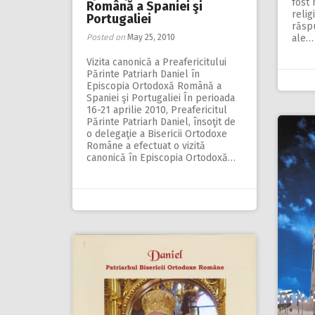
fost 
Română a Spaniei şi
relig
Portugaliei
răsp
Posted on
May 25, 2010
ale…
Vizita canonică a Preafericitului
Părinte Patriarh Daniel în
Episcopia Ortodoxă Română a
Spaniei şi Portugaliei În perioada
16-21 aprilie 2010, Preafericitul
Părinte Patriarh Daniel, însoţit de
o delegaţie a Bisericii Ortodoxe
Române a efectuat o vizită
canonică în Episcopia Ortodoxă…