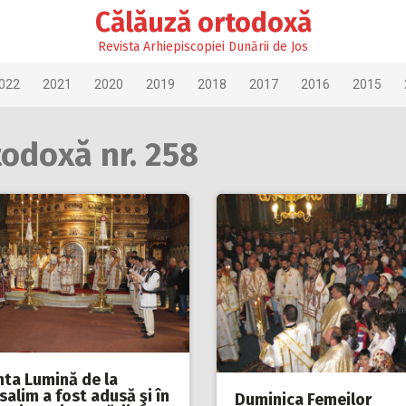
Călăuză ortodoxă
Revista Arhiepiscopiei Dunării de Jos
022
2021
2020
2019
2018
2017
2016
2015
todoxă nr. 258
nta Lumină de la
salim a fost adusă şi în
Duminica Femeilor