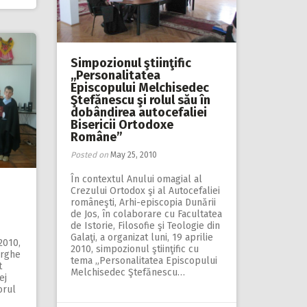
Simpozionul ştiinţific
,,Personalitatea
Episcopului Melchisedec
Ştefănescu şi rolul său în
dobândirea autocefaliei
Bisericii Ortodoxe
Române”
Posted on
May 25, 2010
În contextul Anului omagial al
Crezului Ortodox şi al Autocefaliei
româneşti, Arhi-episcopia Dunării
de Jos, în colaborare cu Facultatea
de Istorie, Filosofie şi Teologie din
Galaţi, a organizat luni, 19 aprilie
2010,
2010, simpozionul ştiinţific cu
orghe
tema „Personalitatea Episcopului
t
Melchisedec Ştefănescu…
ej
orul