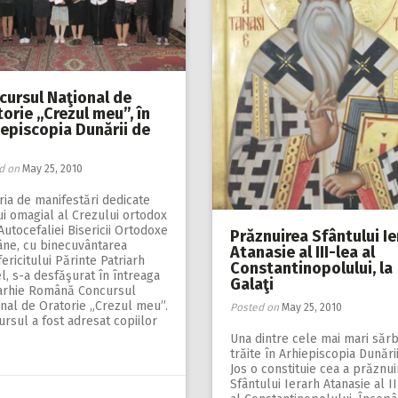
cursul Naţional de
orie ,,Crezul meu”, în
iepiscopia Dunării de
d on
May 25, 2010
ria de manifestări dedicate
i omagial al Crezului ortodox
 Autocefaliei Bisericii Ortodoxe
Prăznuirea Sfântului Ie
ne, cu binecuvântarea
Atanasie al III-lea al
ericitului Părinte Patriarh
Constantinopolului, la
l, s-a desfăşurat în întreaga
Galaţi
iarhie Română Concursul
nal de Oratorie „Crezul meu”.
Posted on
May 25, 2010
rsul a fost adresat copiilor
Una dintre cele mai mari sărb
trăite în Arhiepiscopia Dunări
Jos o constituie cea a prăznuir
Sfântului Ierarh Atanasie al II