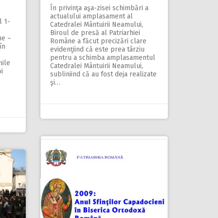
În privinţa aşa-zisei schimbări a
actualului amplasament al
l 1-
Catedralei Mântuirii Neamului,
Biroul de presă al Patriarhiei
ne –
Române a făcut precizări clare
în
evidenţiind că este prea târziu
pentru a schimba amplasamentul
nile
Catedralei Mântuirii Neamului,
i
subliniind că au fost deja realizate
şi…