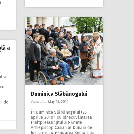
u
lă a
”
t
atra
i
doxe
Duminica Slăbănogului
ii de
Posted on
May 25, 2010
i…
În Duminica Slăbănogului (25
aprilie 2010), cu binecuvântarea
Înaltpreasfinţitului Părinte
Arhiepiscop Casian al Dunării de
Jos şi prin organizarea Sectorului