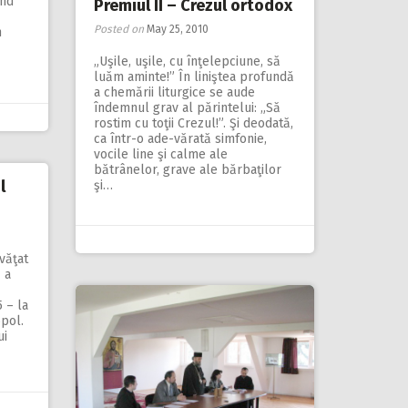
ând
Premiul II – Crezul ortodox
Posted on
May 25, 2010
n
„Uşile, uşile, cu înţelepciune, să
luăm aminte!” În liniştea profundă
a chemării liturgice se aude
îndemnul grav al părintelui: „Să
rostim cu toţii Crezul!”. Şi deodată,
ca într-o ade-vărată simfonie,
vocile line şi calme ale
bătrânelor, grave ale bărbaţilor
l
şi…
văţat
 a
 – la
opol.
ui