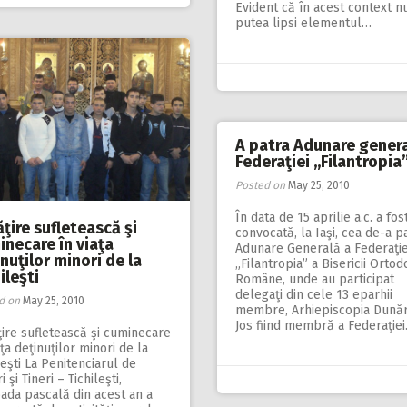
Evident că în acest context n
putea lipsi elementul…
A patra Adunare genera
Federaţiei ,,Filantropia
Posted on
May 25, 2010
În data de 15 aprilie a.c. a fos
ţire sufletească şi
convocată, la Iaşi, cea de-a p
inecare în viaţa
Adunare Generală a Federaţie
nuţilor minori de la
„Filantropia” a Bisericii Orto
ileşti
Române, unde au participat
delegaţi din cele 13 eparhii
d on
May 25, 2010
membre, Arhiepiscopia Dunăr
Jos fiind membră a Federaţie
ire sufletească şi cuminecare
aţa deţinuţilor minori de la
leşti La Penitenciarul de
i şi Tineri – Tichileşti,
ada pascală din acest an a