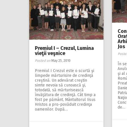
Con
Orat
Arh
Jos
Premiul I – Crezul, Lumina
vieţii veşnice
Poste
Posted on
May 25, 2010
În se
Anulu
Premiul I Crezul este o scurtă şi
şi al
limpede mărturisire de credinţă
Româ
creştină. Un adevărat creştin
Preaf
simte nevoia să cunoască şi,
Danie
totodată, să mărturisească
Patr
învăţătura de credinţă. Cât timp a
Naţio
fost pe pământ, Mântuitorul Iisus
Concu
Hristos a pro-povăduit credinţa
de…
oamenilor. După…