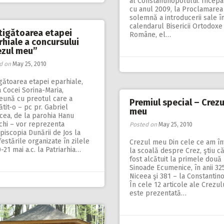
al Constantinopolului. Încep
cu anul 2009, la Proclamarea
solemnă a introducerii sale î
calendarul Bisericii Ortodoxe
tigătoarea etapei
Române, el…
rhiale a concursului
ezul meu”
d on
May 25, 2010
gătoarea etapei eparhiale,
 Cocei Sorina-Maria,
eună cu preotul care a
Premiul special – Crezu
tit-o – pc pr. Gabriel
meu
cea, de la parohia Hanu
chi – vor reprezenta
Posted on
May 25, 2010
piscopia Dunării de Jos la
estările organizate în zilele
Crezul meu Din cele ce am în
-21 mai a.c. la Patriarhia…
la scoală despre Crez, ştiu că
fost alcătuit la primele două
Sinoade Ecumenice, în anii 325
Niceea şi 381 – la Constantin
În cele 12 articole ale Crezul
este prezentată…