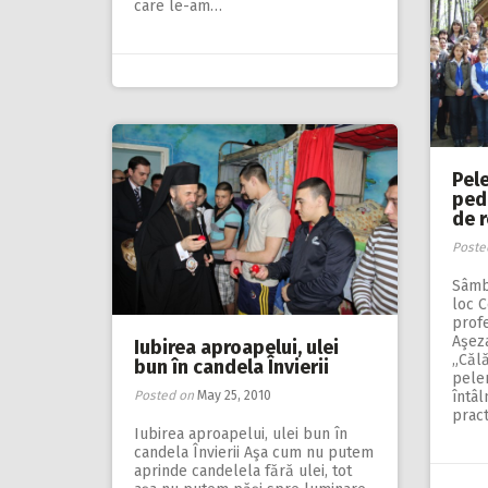
care le-am…
Pele
ped
de r
Poste
Sâmbă
loc 
profe
Aşez
Iubirea aproapelui, ulei
„Căl
bun în candela Învierii
peler
Posted on
May 25, 2010
întâl
pract
Iubirea aproapelui, ulei bun în
candela Învierii Aşa cum nu putem
aprinde candelela fără ulei, tot