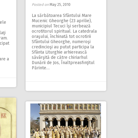
Posted on
May 25, 2010
La sărbătoarea Sfântului Mare
Mucenic Gheorghe (23 aprilie),
tele
municipiul Tecuci îşi serbează
ocrotitorul spiritual. La catedrala
aţi
oraşului, închinată tot ocrotirii
ram.
Sfântului Gheorghe, numeroşi
cipat
credincioşi au putut participa la
Sfânta Liturghie arhierească
săvârşită de către chiriarhul
are a
Dunării de Jos, Înaltpreasfinţitul
Părinte…