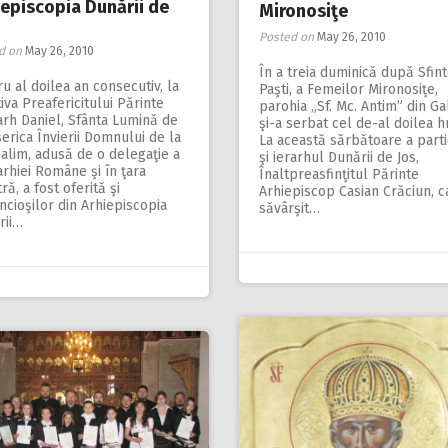
iepiscopia Dunării de
Mironosiţe
Posted on
May 26, 2010
d on
May 26, 2010
În a treia duminică după Sfin
u al doilea an consecutiv, la
Paşti, a Femeilor Mironosiţe,
ativa Preafericitului Părinte
parohia „Sf. Mc. Antim” din Gal
arh Daniel, Sfânta Lumină de
şi-a serbat cel de-al doilea h
serica Învierii Domnului de la
La această sărbătoare a parti
alim, adusă de o delegaţie a
şi ierarhul Dunării de Jos,
arhiei Române şi în ţara
Înaltpreasfinţitul Părinte
ră, a fost oferită şi
Arhiepiscop Casian Crăciun, c
ncioşilor din Arhiepiscopia
săvârşit…
rii…