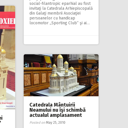
social-filantropic eparhial au fost
invitaţi la Catedrala Arhiepiscopală
din Galaţi membrii Asociaţiei
persoanelor cu handicap
locomotor „Sporting Club” şi ai…
Catedrala Mântuirii
Neamului nu îşi schimbă
actualul amplasament
ei
”
Posted on
May 25, 2010