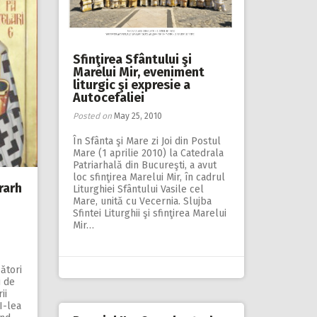
Sfinţirea Sfântului şi
Marelui Mir, eveniment
liturgic şi expresie a
Autocefaliei
Posted on
May 25, 2010
În Sfânta şi Mare zi Joi din Postul
Mare (1 aprilie 2010) la Catedrala
Patriarhală din Bucureşti, a avut
loc sfinţirea Marelui Mir, în cadrul
rarh
Liturghiei Sfântului Vasile cel
Mare, unită cu Vecernia. Slujba
Sfintei Liturghii şi sfinţirea Marelui
Mir…
ători
i de
ii
I-lea