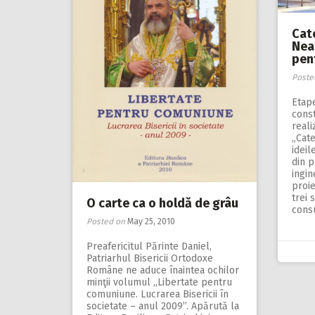
Cat
Neam
pen
Poste
Etap
const
reali
„Cate
ideil
din p
ingin
proie
trei 
O carte ca o holdă de grâu
consu
Posted on
May 25, 2010
Preafericitul Părinte Daniel,
Patriarhul Bisericii Ortodoxe
Române ne aduce înaintea ochilor
minţii volumul „Libertate pentru
comuniune. Lucrarea Bisericii în
societate – anul 2009”. Apărută la