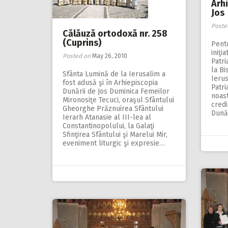
Arh
Jos
Poste
Călăuză ortodoxă nr. 258
(Cuprins)
Pentr
iniţi
Posted on
May 26, 2010
Patri
la Bi
Sfânta Lumină de la Ierusalim a
Ierus
fost adusă şi în Arhiepiscopia
Patri
Dunării de Jos Duminica Femeilor
noast
Mironosiţe Tecuci, oraşul Sfântului
credi
Gheorghe Prăznuirea Sfântului
Dună
Ierarh Atanasie al III-lea al
Constantinopolului, la Galaţi
Sfinţirea Sfântului şi Marelui Mir,
eveniment liturgic şi expresie…