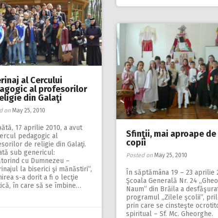
rinaj al Cercului
agogic al profesorilor
eligie din Galaţi
d on
May 25, 2010
tă, 17 aprilie 2010, a avut
Sfinţii, mai aproape de
Cercul pedagogic al
copii
sorilor de religie din Galaţi.
ată sub genericul:
Posted on
May 25, 2010
ătorind cu Dumnezeu –
inajul la biserici şi mănăstiri”,
În săptămâna 19 – 23 aprilie 
nirea s-a dorit a fi o lecţie
Şcoala Generală Nr. 24 „Ghe
ică, în care să se îmbine…
Naum” din Brăila a desfăşura
programul „Zilele şcolii”, pril
prin care se cinsteşte ocrotit
spiritual – Sf. Mc. Gheorghe.