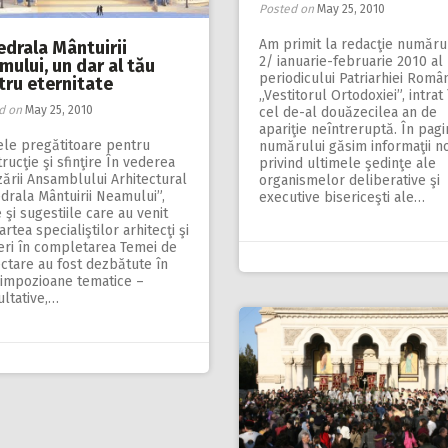
Posted on
May 25, 2010
Am primit la redacţie număru
edrala Mântuirii
2/ ianuarie-februarie 2010 al
ului, un dar al tău
periodicului Patriarhiei Româ
tru eternitate
„Vestitorul Ortodoxiei”, intrat 
d on
May 25, 2010
cel de-al douăzecilea an de
apariţie neîntreruptă. În pagi
ele pregătitoare pentru
numărului găsim informaţii no
rucţie şi sfinţire În vederea
privind ultimele şedinţe ale
zării Ansamblului Arhitectural
organismelor deliberative şi
drala Mântuirii Neamului”,
executive bisericeşti ale…
e şi sugestiile care au venit
artea specialiştilor arhitecţi şi
eri în completarea Temei de
ctare au fost dezbătute în
simpozioane tematice –
ltative,…