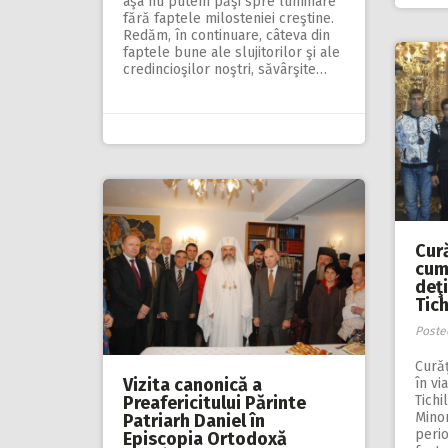
aşa nu putem păşi spre luminare
fără faptele milosteniei creştine.
Redăm, în continuare, câteva din
faptele bune ale slujitorilor şi ale
credincioşilor noştri, săvârşite…
Cură
cum
deţi
Tich
Poste
Curăţ
Vizita canonică a
în vi
Preafericitului Părinte
Tichi
Minor
Patriarh Daniel în
perio
Episcopia Ortodoxă