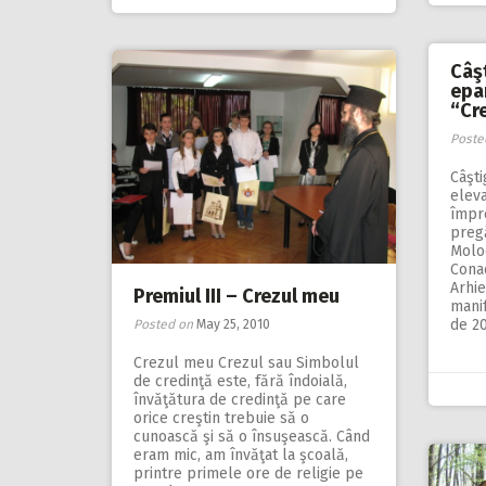
Câş
epa
“Cr
Poste
Câşti
eleva
împr
pregă
Molo
Cona
Arhie
Premiul III – Crezul meu
manif
de 20
Posted on
May 25, 2010
Crezul meu Crezul sau Simbolul
de credinţă este, fără îndoială,
învăţătura de credinţă pe care
orice creştin trebuie să o
cunoască şi să o însuşească. Când
eram mic, am învăţat la şcoală,
printre primele ore de religie pe