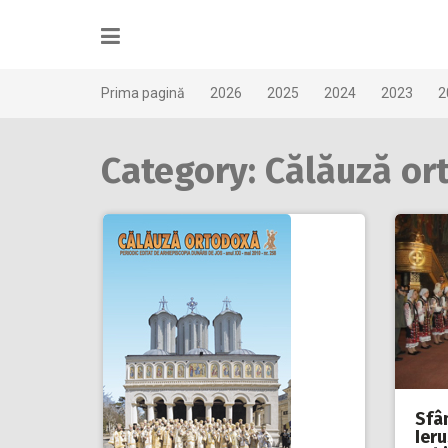
Skip
to
content
Prima pagină
2026
2025
2024
2023
2
Category: Călăuză or
Sfâ
Ieru