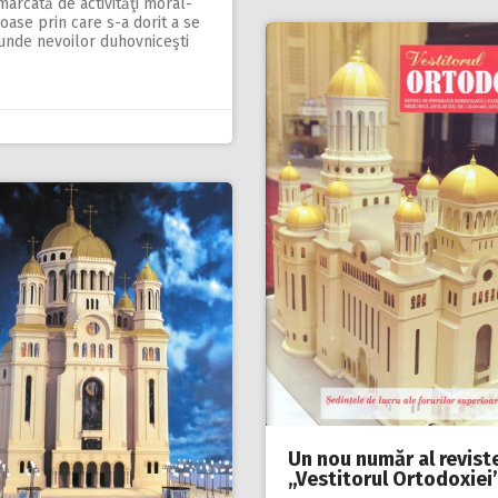
marcată de activităţi moral-
ioase prin care s-a dorit a se
unde nevoilor duhovniceşti
Un nou număr al revist
,,Vestitorul Ortodoxiei