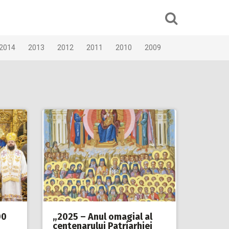
2014
2013
2012
2011
2010
2009
00
„2025 – Anul omagial al
centenarului Patriarhiei