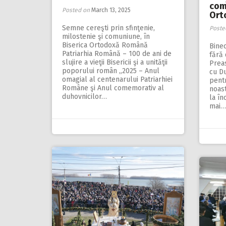
com
Posted on
March 13, 2025
Ort
Semne cereşti prin sfinţenie,
Poste
milostenie şi comuniune, în
Biserica Ortodoxă Română
Bine
Patriarhia Română – 100 de ani de
fără 
slujire a vieţii Bisericii şi a unităţii
Preas
poporului român „2025 – Anul
cu Du
omagial al centenarului Patriarhiei
pentr
Române şi Anul comemorativ al
noas
duhovnicilor…
la în
mai…