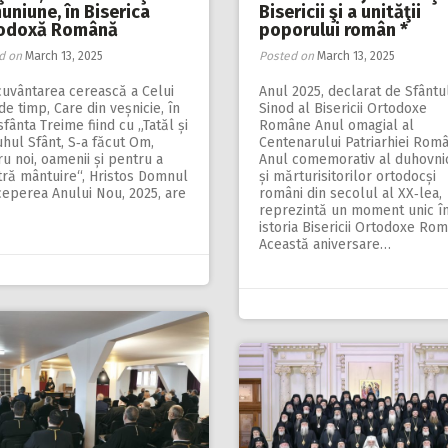
uniune, în Biserica
Bisericii şi a unităţii
odoxă Română
poporului român *
d on
March 13, 2025
Posted on
March 13, 2025
cuvântarea cerească a Celui
Anul 2025, declarat de Sfântu
de timp, Care din veșnicie, în
Sinod al Bisericii Ortodoxe
fânta Treime fiind cu „Tatăl și
Române Anul omagial al
hul Sfânt, S‑a făcut Om,
Centenarului Patriarhiei Româ
u noi, oamenii și pentru a
Anul comemorativ al duhovnic
tră mântuire“, Hristos Domnul
și mărturisitorilor ortodocși
ceperea Anului Nou, 2025, are
români din secolul al XX‑lea,
reprezintă un moment unic î
istoria Bisericii Ortodoxe Ro
Această aniversare…