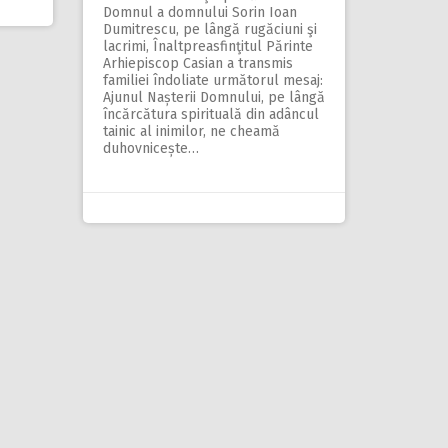
Domnul a domnului Sorin Ioan
Dumitrescu, pe lângă rugăciuni şi
lacrimi, Înaltpreasfinţitul Părinte
Arhiepiscop Casian a transmis
familiei îndoliate următorul mesaj:
Ajunul Nașterii Domnului, pe lângă
încărcătura spirituală din adâncul
tainic al inimilor, ne cheamă
duhovnicește…