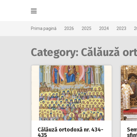
Skip
to
content
Prima pagină
2026
2025
2024
2023
2
Category: Călăuză or
Călăuză ortodoxă nr. 434-
Sem
435
sfin