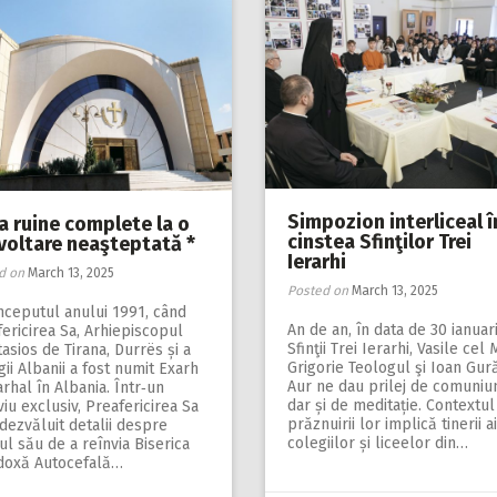
Simpozion interliceal î
a ruine complete la o
cinstea Sfinţilor Trei
voltare neaşteptată *
Ierarhi
d on
March 13, 2025
Posted on
March 13, 2025
nceputul anului 1991, când
An de an, în data de 30 ianuari
ericirea Sa, Arhiepiscopul
Sfinţii Trei Ierarhi, Vasile cel 
asios de Tirana, Durrës și a
Grigorie Teologul şi Ioan Gur
gii Albanii a fost numit Exarh
Aur ne dau prilej de comuniu
arhal în Albania. Într‑un
dar și de meditație. Contextul
viu exclusiv, Preafericirea Sa
prăznuirii lor implică tinerii ai
dezvăluit detalii despre
colegiilor și liceelor din…
ul său de a reînvia Biserica
doxă Autocefală…