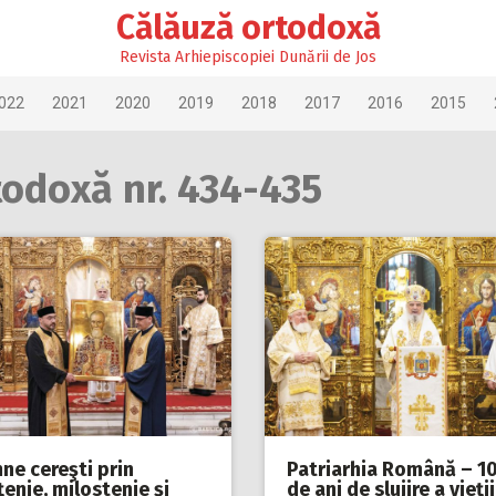
Călăuză ortodoxă
Revista Arhiepiscopiei Dunării de Jos
022
2021
2020
2019
2018
2017
2016
2015
todoxă nr. 434-435
ne cereşti prin
Patriarhia Română – 1
ţenie, milostenie şi
de ani de slujire a vieţii