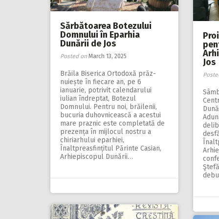
Sărbătoarea Botezului
Domnului în Eparhia
Proi
Dunării de Jos
pen
Arh
Posted on
March 13, 2025
Jos
Brăila Biserica Ortodoxă prăz­
Poste
nuiește în fiecare an, pe 6
ianuarie, potrivit calendarului
Sâmbă
iulian îndreptat, Botezul
Centr
Domnului. Pentru noi, brăilenii,
Dunăr
bucuria duhovnicească a acestui
Adună
mare praznic este completată de
delib
prezența în mijlocul nostru a
desf
chiriarhului eparhiei,
Înalt
Înaltpreasfințitul Părinte Casian,
Arhie
Arhiepiscopul Dunării…
conf
Ştef
debu