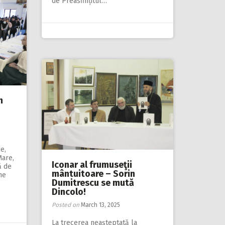
de Preasfințitul…
n
e,
Mare,
Iconar al frumuseţii
ă de
mântuitoare – Sorin
ne
Dumitrescu se mută
Dincolo!
Posted on
March 13, 2025
La trecerea neaşteptată la