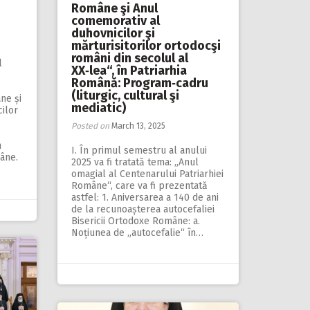
Române şi Anul
comemorativ al
duhovnicilor şi
mărturisitorilor ortodocşi
români din secolul al
l
XX‑lea“, în Patriarhia
Română: Program‑cadru
(liturgic, cultural şi
ne și
mediatic)
ilor
Posted on
March 13, 2025
n
I. În primul semestru al anului
mâne.
2025 va fi tratată tema: „Anul
omagial al Centenarului Patriarhiei
Române“, care va fi prezentată
astfel: 1. Aniversarea a 140 de ani
de la recunoașterea autocefaliei
Bisericii Ortodoxe Române: a.
Noțiunea de „autocefalie“ în…