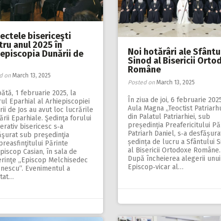
ectele bisericeşti
tru anul 2025 în
Noi hotărâri ale Sfântu
iepiscopia Dunării de
Sinod al Bisericii Orto
Române
d on
March 13, 2025
Posted on
March 13, 2025
tă, 1 februarie 2025, la
În ziua de joi, 6 februarie 2025
ul Eparhial al Arhiepiscopiei
Aula Magna „Teoctist Patriarh
ii de Jos au avut loc lucrările
din Palatul Patriarhiei, sub
rii Eparhiale. Şedinţa forului
președinția Preafericitului Pă
erativ bisericesc s‑a
Patriarh Daniel, s‑a desfășura
ăşurat sub preşedinţia
ședința de lucru a Sfântului 
preasfinţitului Părinte
al Bisericii Ortodoxe Române.
pis­cop Casian, în sala de
După încheierea alegerii unu
erinţe „Episcop Melchisedec
Episcop‑vicar al…
ănescu“. Evenimentul a
tat…