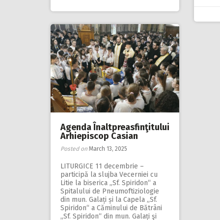
Agenda Înaltpreasfinţitului
Arhiepiscop Casian
Posted on
March 13, 2025
LITURGICE 11 decembrie –
participă la slujba Vecerniei cu
Litie la biserica ,,Sf. Spiridon“ a
Spitalului de Pneumoftiziologie
din mun. Galați și la Capela „Sf.
Spiridon“ a Căminului de Bătrâni
„Sf. Spiridon“ din mun. Galați şi