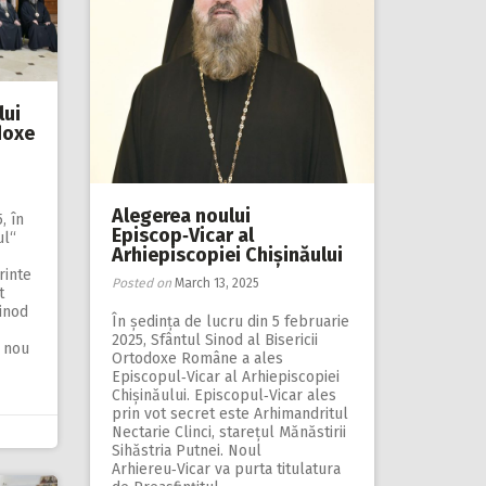
lui
doxe
Alegerea noului
, în
Episcop‑Vicar al
ul“
Arhiepiscopiei Chișinăului
rinte
Posted on
March 13, 2025
t
Sinod
În ședința de lucru din 5 februarie
2025, Sfântul Sinod al Bisericii
i nou
Ortodoxe Române a ales
Episcopul‑Vicar al Arhiepiscopiei
Chișinăului. Episcopul‑Vicar ales
prin vot secret este Arhimandritul
Nectarie Clinci, starețul Mănăstirii
Sihăstria Putnei. Noul
Arhiereu‑Vicar va purta titulatura