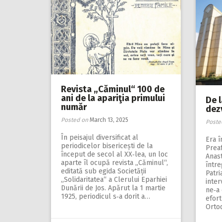
Revista „Căminul“ 100 de
ani de la apariţia primului
De l
număr
dez
Posted on
March 13, 2025
Poste
În peisajul diversificat al
Era î
periodicelor bisericești de la
Preaf
început de secol al XX‑lea, un loc
Anast
aparte îl ocupă revista „Căminul“,
între
editată sub egida Societății
Patri
„Solidaritatea“ a Clerului Eparhiei
inter
Dunării de Jos. Apărut la 1 martie
ne‑a 
1925, periodicul s‑a dorit a…
efort
Orto