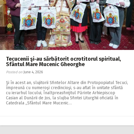
Tecucenii şi‑au sărbătorit ocrotitorul spiritual,
Sfântul Mare Mucenic Gheorghe
Posted on
June 4, 2026
Şi în acest an, slujitorii Sfintelor Altare din Protopopiatul Tecuci,
împreună cu numeroşi credincioşi, s‑au aflat în unitate sfântă
cu ierarhul locului, Înaltpreasfinţitul Părinte Arhiepiscop
Casian al Dunării de Jos, la slujba Sfintei Liturghii oficiată în
Catedrala „Sfântul Mare Mucenic…