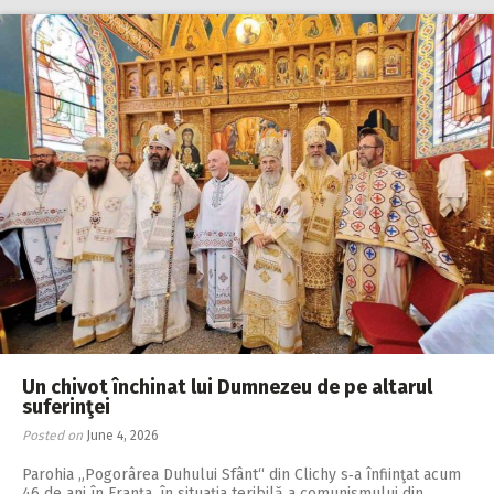
Un chivot închinat lui Dumnezeu de pe altarul
suferinţei
Posted on
June 4, 2026
Parohia „Pogorârea Duhului Sfânt“ din Clichy s‑a înfiinţat acum
46 de ani în Franța, în situaţia teribilă a comunismului din