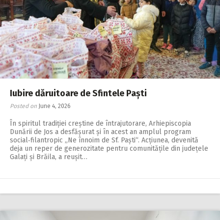
Iubire dăruitoare de Sfintele Paști
Posted on
June 4, 2026
În spiritul tradiției creș­tine de întrajutorare, Ar­hiepis­copia
Dunării de Jos a desfășurat și în acest an amplul program
social‑filantropic „Ne înnoim de Sf. Paști“. Acțiunea, devenită
deja un reper de generozitate pentru comunitățile din județele
Galați și Brăila, a reușit…