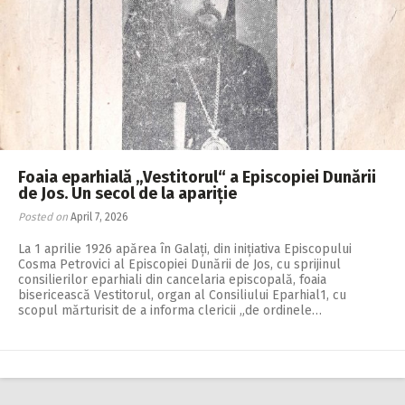
Foaia eparhială „Vestitorul“ a Episcopiei Dunării
de Jos. Un secol de la apariție
Posted on
April 7, 2026
La 1 aprilie 1926 apărea în Galați, din inițiati­va Episcopului
Cosma Pe­­trovici al Episcopiei Dunării de Jos, cu sprijinul
consilierilor eparhiali din cancelaria episcopală, foaia
bisericească Vestitorul, organ al Consiliului Eparhial1, cu
scopul mărturisit de a informa clericii „de ordinele…