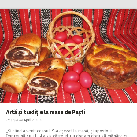
Artă și tradiție la masa de Paști
Posted on
April 7, 2026
„Și când a venit ceasul, S‑a așezat la masă, și apostolii
împreună cu El. Și a zis către ei: Cu dor am dorit să mănânc cu