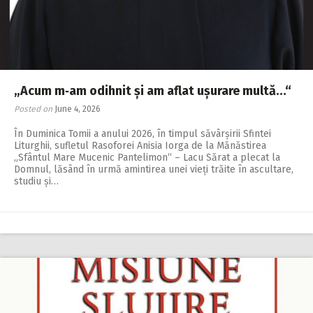
„Acum m‑am odihnit și am aflat ușurare multă…“
Posted on
June 4, 2026
În Duminica Tomii a anului 2026, în timpul săvârșirii Sfintei
Liturghii, sufletul Rasoforei Anisia Iorga de la Mănăstirea
„Sfântul Mare Mucenic Pantelimon“ – Lacu Sărat a plecat la
Domnul, lăsând în urmă amintirea unei vieți trăite în ascultare,
studiu și…