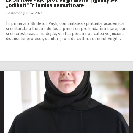
La Sfintele Paşti prof. Virgil Nistru Țigănuș s‑a
„odihnit“ în lumina nemuritoare
Posted on
June 4, 2026
În prima zi a Sfintelor Paști, comunitatea spirituală, academică
și culturală a Dunării de Jos a primit cu profundă întristare, dar
și cu creștinească nădejde, vestea plecării pe calea veșniciei a
distinsului profesor, scriitor și om de cultură domnul Virgil…