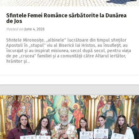
Sfintele Femei Românce sărbătorite la Dunărea
de Jos
Posted on
June 4, 2026
Sfintele Mironosițe, „albinele“ lucrătoare din timpul sfinților
Apostoli în „stupul“ viu al Bisericii lui Hristos, au însuflețit, au
încurajat și au inspirat misiunea, secol după secol, pentru viața
de pe „crucea“ familiei și a comunității către Altarul iertător,
hrănitor și…