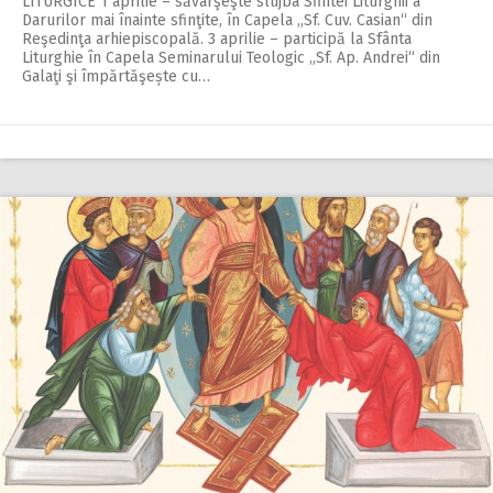
LITURGICE 1 aprilie – săvârşeşte slujba Sfintei Liturghii a
Darurilor mai înainte sfinţite, în Capela ,,Sf. Cuv. Casian“ din
Reşedinţa arhiepiscopală. 3 aprilie – participă la Sfânta
Liturghie în Capela Seminarului Teologic „Sf. Ap. Andrei“ din
Galaţi şi împărtăşește cu…