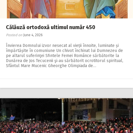
2018
2017
2016
Călăuză ortodoxă ultimul număr 450
Posted on
June 4, 2026
2015
Învierea Domnului izvor nesecat al vieții înnoite, luminate și
2014
împărtășite în comuniune Un chivot închinat lui Dumnezeu de
pe altarul suferinţei Sfintele Femei Românce sărbătorite la
2013
Dunărea de Jos Tecucenii şi‑au sărbătorit ocrotitorul spiritual,
Sfântul Mare Mucenic Gheorghe Olimpiada de…
2012
2011
2010
2009