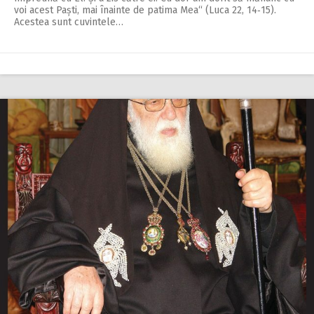
voi acest Paști, mai înainte de patima Mea“ (Luca 22, 14‑15).
Acestea sunt cuvintele…