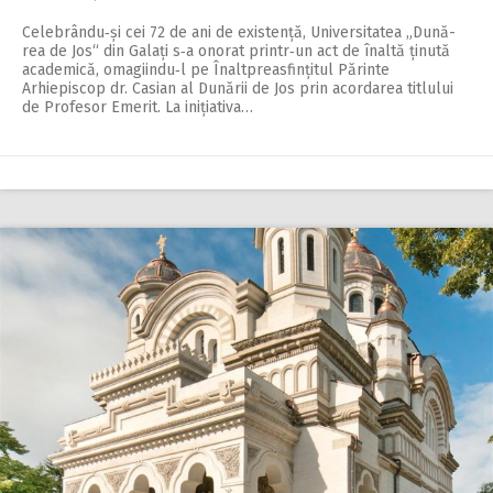
Celebrându‑și cei 72 de ani de existență, Uni­versitatea „Dună­
rea de Jos“ din Galați s‑a onorat printr‑un act de înaltă ținută
academică, omagiindu‑l pe Înalt­prea­sfințitul Părinte
Arhiepiscop dr. Casian al Dunării de Jos prin acor­darea titlului
de Profesor Emerit. La inițiativa…