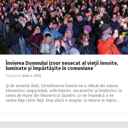
Învierea Domnului izvor nesecat al vieții înnoite,
luminate și împărtășite în comuniune
Posted on
June 4, 2026
Şi de această dată, Sărbătoarea Învierii ne‑a ridicat din starea
oboselilor, singurătății, suferințelor, necazurilor şi limitărilor la
setea de ieșire din întunericul lăuntric ce ne împedică a ne
vedea fața către față. Deși afară e noapte, la miezul ei mijesc…