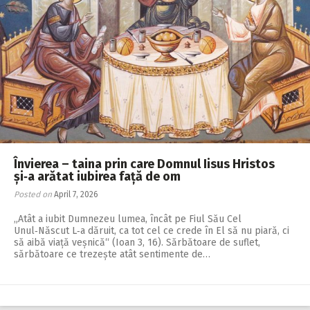
Învierea – taina prin care Domnul Iisus Hristos
și‑a arătat iubirea față de om
Posted on
April 7, 2026
„Atât a iubit Dumnezeu lumea, încât pe Fiul Său Cel
Unul‑Născut L‑a dăruit, ca tot cel ce crede în El să nu piară, ci
să aibă viață veșnică“ (Ioan 3, 16). Sărbătoare de suflet,
sărbătoare ce trezește atât sentimente de…