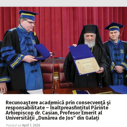
Recunoaştere academică prin consecvenţă şi
responsabilitate – Înaltpreasfințitul Părinte
Arhiepiscop dr. Casian, Profesor Emerit al
Universității „Dunărea de Jos“ din Galați
Posted on
April 7, 2026