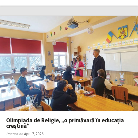
Olimpiada de Religie, „o primăvară în educația
creștină“
Posted on
April 7, 2026