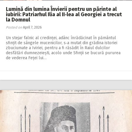
Lumină din lumina Învierii pentru un părinte al
iubirii: Patriarhul Ilia al II‑lea al Georgiei a trecut
la Domnul
Posted on
April 7, 2026
Un stejar falnic al credinței, adânc înrădăcinat în pământul
sfințit de sângele mucenicilor, s‑a mutat din grădina istoriei
zbuciumate a Iviriei, pentru a fi răsădit în Raiul dulcilor
desfătări dumnezeiești, acolo unde Sfinții se bucură pururea
de vederea Feței lui…