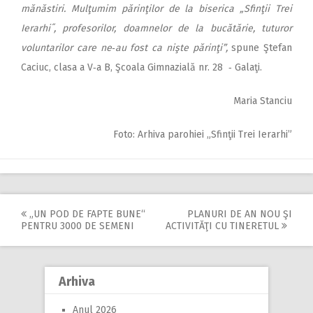
mănăstiri. Mulţumim părinţilor de la biserica „Sfinţii Trei
Ierarhi˝, profesorilor, doamnelor de la bucătărie, tuturor
voluntarilor care ne‑au fost ca nişte părinţi”,
spune Ştefan
Caciuc, clasa a V‑a B, Şcoala Gimnazială nr. 28 ‑ Galaţi.
Maria Stanciu
Foto: Arhiva parohiei „Sfinţii Trei Ierarhi”
„UN POD DE FAPTE BUNE“
PLANURI DE AN NOU ŞI
Post
PENTRU 3000 DE SEMENI
ACTIVITĂŢI CU TINERETUL
navigation
Arhiva
Anul 2026