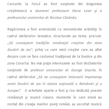
Cursurile la
Fizică
au fost susţinute din dragostea
creştinească a
doamnei profesoare Elena Leon
şi a
profesorului universitar dr. Nicolae Cănănău.
Rugăciunea a fost armonizată cu nenumărate activităţi în
cadrul atelierelor tematice, structurate pe teme, precum:
„Să cunoaştem tradiţiile româneşti creştine din zona
Dunării de Jos”
, prilej cu care micii creştini care au aflat
despre cum se face costumul tradiţional de la Dunăre şi din
zona Covurlui. Nu mai puţin interesante au fost dezbaterile
susţinute de
profesor universitar dr. George Enache
, în
cadrul atelierului
„Să ne cunoaştem Voievozii! Importanţa
zonei Dunării de Jos în Istoria naţională a României şi a
Europei”.
O activitate aparte a fost şi cea dedicată poeziei
româneşti şi mu­­zicii clasice, momente în care elevii au
recitat din creaţia marilor poeţi români, au ascultat muzică