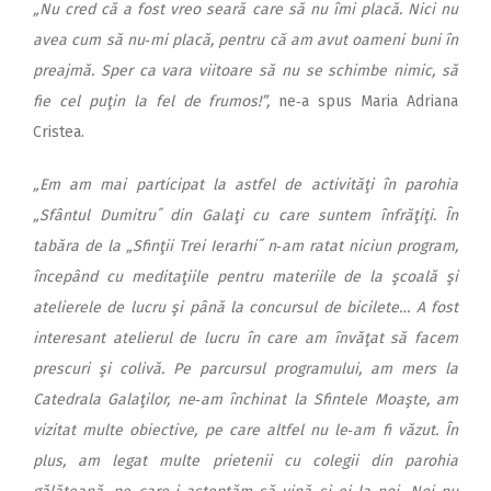
„Nu cred că a fost vreo seară care să nu îmi placă. Nici nu
avea cum să nu‑mi placă, pentru că am avut oameni buni în
preajmă. Sper ca vara viitoare să nu se schimbe nimic, să
fie cel puţin la fel de frumos!”,
ne‑a spus Maria Adriana
Cristea.
„Em am mai participat la astfel de activităţi în parohia
„Sfântul Dumitru˝ din Galaţi cu care suntem înfrăţiţi. În
tabăra de la „Sfinţii Trei Ierarhi˝ n‑am ratat niciun program,
începând cu meditaţiile pentru materiile de la şcoală şi
atelierele de lucru şi până la concursul de bicilete… A fost
interesant atelierul de lucru în care am învăţat să facem
prescuri şi colivă. Pe parcursul programului, am mers la
Catedrala Galaţilor, ne‑am închinat la Sfintele Moaşte, am
vi­zitat multe obiective, pe care altfel nu le‑am fi văzut. În
plus, am legat multe prietenii cu colegii din parohia