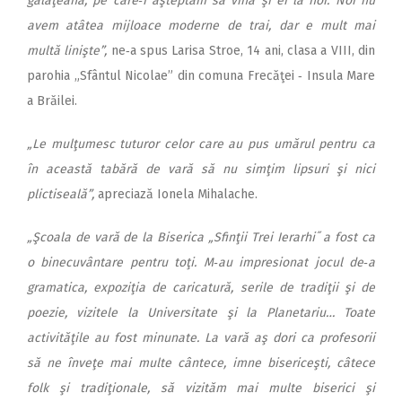
gălăţeană, pe care‑i aşteptăm să vină şi ei la noi. Noi nu
avem atâtea mijloace moderne de trai, dar e mult mai
multă linişte”,
ne‑a spus Larisa Stroe, 14 ani, clasa a VIII, din
parohia „Sfântul Nicolae” din comuna Frecăţei ‑ Insula Mare
a Brăilei.
„Le mulţumesc tuturor celor care au pus umărul pentru ca
în această tabără de vară să nu simţim lipsuri şi nici
plictiseală”,
apreciază Ionela Mihalache.
„Şcoala de vară de la Biserica „Sfinţii Trei Ierarhi˝ a fost ca
o binecuvântare pentru toţi. M‑au impresionat jocul de‑a
gramatica, expoziţia de caricatură, serile de tradiţii şi de
poezie, vizitele la Universitate şi la Planetariu… Toate
activităţile au fost minunate. La vară aş dori ca profesorii
să ne înveţe mai multe cântece, imne bisericeşti, câtece
folk şi tradiţionale, să vizităm mai multe biserici şi