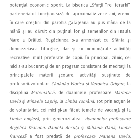
po­tenţial economic sporit. La biserica „Sfinţii Trei Ierarhi”,
parteneriatul funcţionează de aproximativ zece ani, vreme
în care creştinii din parohia gălăţeană au pus mână de la
mână şi au dăruit din puţinul lor şi semenilor din Insula
Mare a Brăilei. Rugăciunea s‑a armonizat cu Sfânta şi
dumnezeiasca Liturghie, dar şi cu nenumărate activităţi
recreative, mult preferate de copii. În principal, zilnic, cei
mici s‑au bucurat şi de un program consistent de meditaţii la
principalele materii şcolare, activi­tăţi susţinute de
profesorii‑volun­tari:
Cănănău Viorica
şi
Veronica Grigore,
la
disciplina
Matematică,
de doamnele profesoare
Marlena
David
şi
Mihaela Capriş,
la
Limba română.
Tot prin acţiunile
de vo­luntariat, cei mici şi‑au făcut temele de vacanţă şi la
Limba engleză
, prin generozitatea
doamnelor profesoare
Angelica Diaconu,
Daniela Ancuţă
şi
Mihaela Oană
;
Limba
franceză
a fost predată de
profesoara Marlena David.