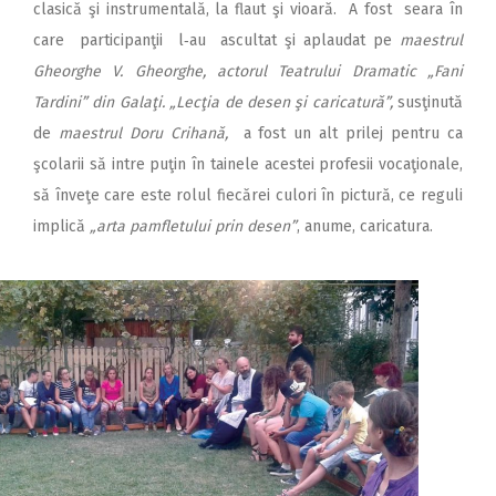
clasică şi instrumentală, la flaut şi vioară. A fost seara în
care participanţii l‑au ascultat şi aplaudat pe
maestrul
Gheor­ghe V. Gheorghe,
actorul Teatrului Dramatic „Fani
Tardini” din Galaţi.
„Lecţia de desen şi caricatură”,
susţinută
de
maestrul Doru Crihană,
a fost un alt prilej pentru ca
şcolarii să intre puţin în tainele acestei profesii vocaţionale,
să înveţe care este rolul fiecărei culori în pictură, ce reguli
im­plică
„arta pamfletului prin desen”
, anume, caricatura.