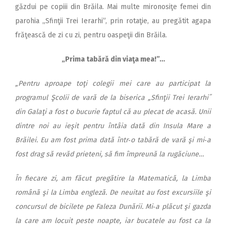
găzdui pe copiii din Brăila. Mai multe mironosiţe femei din
parohia „Sfinţii Trei Ierarhi”, prin rotaţie, au pregătit agapa
frăţească de zi cu zi, pentru oaspeţii din Brăila.
„Prima tabără din viaţa mea!”…
„Pentru aproape toţi colegii mei care au participat la
programul Şcolii de vară de la biserica „Sfinţii Trei Ierarhi˝
din Galaţi a fost o bucurie faptul că au plecat de acasă. Unii
dintre noi au ieşit pentru întâia dată din Insula Mare a
Brăilei. Eu am fost prima dată într‑o tabără de vară şi mi‑a
fost drag să revăd prieteni, să fim împreună la rugăciune…
În fiecare zi, am făcut pregătire la Matematică, la Limba
română şi la Limba engleză. De neuitat au fost excursiile şi
concursul de bicilete pe Faleza Dunării. Mi‑a plăcut şi gazda
la care am locuit peste noapte, iar bucatele au fost ca la