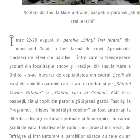
Şcolarii din Insula Mare a Brăilei, oaspeţi ai parohiei „Sfinţi
Trei Ierarhi“
Î
ntre 22‑28 august, în
parohia „Sfinţii Trei Ierarhi
” din
municipiul Galaţi, a fost larmă de copii. Aproximativ
cincizeci de elevi din parohie ‑ între care şi treisprezece
şcolari din localităţile Titcov şi Frecăţei din Insula Mare a
Brăilei ‑ s‑au bucurat de ospitalitatea din cadrul
Şcolii de
vară
din amintita parohie care îi are ocrotitori şi pe
„Sfântul
Cuvios Patapie”
şi
„Sfântul Luca al Crimeii”
. Atât micii
oaspeţii, cât şi copiii din parohia gălăţeană gazdă, înscrişi la
Programul „Hristos împărtăşit copiilor” au fost antrenaţi la
diferite activităţi cultural‑spirituale şi filantropice, în cadrul
Şcolii de vară. Iniţiativa este rodul unui pro­iect mai vechi, de
înfrăţire şi într‑ajutorare a parohiilor sărace cu cele cu un