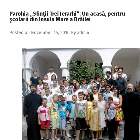
2018
Parohia „Sfinţii Trei Ierarhi“: Un acasă, pentru
2017
şcolarii din Insula Mare a Brăilei
2016
Posted on
November 14, 2016
By
admin
2015
2014
2013
2012
2011
2010
2009