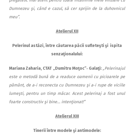
pregătesc mai atent pentru toate întâlnirile mele viitoare cu
Dumnezeu şi, când e cazul, să cer sprijin de la duhovnicul
meu”.
Atelierul XII
Pelerinul astăzi, între căutarea păcii sufleteşti şi ispita
senzaţionalului:
Mariana Zaharia, CTAT „Du­mitru Mo
ţoc”‑ Galaţi:
„Pelerinajul
este o metodă bună de a readuce oamenii cu picioarele pe
pământ, de a‑i reconecta cu Dumnezeu şi a‑i rupe de viciile
lumeşti, pentru un timp măcar. Acest pelerinaj a fost unul
foarte constructiv şi bine… intenţionat!”
Atelierul XIII
Tinerii între modele şi antimodele: