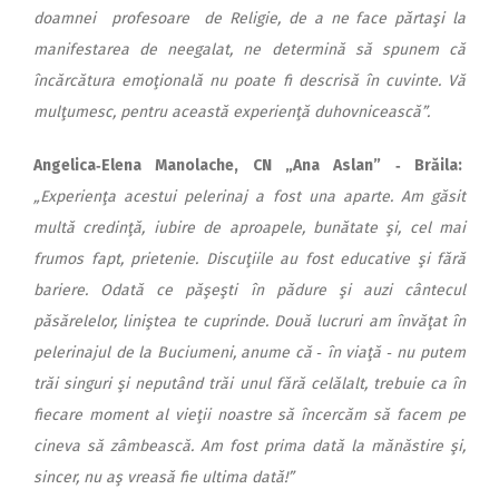
doamnei profesoare de Re­ligie, de a ne face părtaşi la
manifestarea de neegalat, ne determină să spunem că
încărcătura emoţională nu poate fi descrisă în cuvinte. Vă
mulţumesc, pentru această experienţă duhovnicească”.
Angelica‑Elena Manolache, CN „Ana Aslan” ‑ Brăila:
„Experienţa acestui pelerinaj a fost una aparte. Am găsit
multă credinţă, iubire de aproapele, bunătate şi, cel mai
frumos fapt, prietenie. Discuţiile au fost educative şi fără
bariere. Odată ce păşeşti în pădure şi auzi cântecul
păsărelelor, liniştea te cuprinde. Două lucruri am învăţat în
pelerinajul de la Buciumeni, anume că ‑ în viaţă ‑ nu putem
trăi singuri şi neputând trăi unul fără celălalt, trebuie ca în
fiecare moment al vieţii noastre să încercăm să facem pe
cineva să zâmbească. Am fost prima dată la mănăstire şi,
sincer, nu aş vreasă fie ultima dată!”