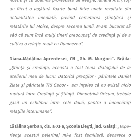
nostru şi cu doamna profesoară de Religie, Iuliana Aron; toţi
au făcut o legătură foarte bună între unele rezultate din
actualitatea imediată, privind cer­cetarea ştiinţifică şi
relatările lui Moise, despre Facerea lumii. M‑am bucurat să
văd că sunt încă mulţi tineri preocupaţi de credinţă şi de a
cultiva o relaţie reală cu Dumnezeu”.
Diana‑M
ădălina Apreotesei, CN „Gh. M. Murgoci”‑ Brăila:
„Ştiinţa şi credinţa, aceasta a fost tema dialogului de la
atelierul meu de lucru. Datorită preoţilor ‑ părintele Daniel
Zlate şi părintele Titi Gabor ‑ am înţeles că nu există nicio
ruptură între Credinţă şi Ştiinţă. Dimpotrivă.Oricum, trebuie
găsit un echilibru între cele două, pentru a îmbunătăţi
relaţiile interumane”.
C
ătălina Şerban, cls. a‑XI‑a, Şcoala Lieşti, jud. Galaţi:
„Expe­
rienţa acestui pelerinaj mi‑a fost familiară, deoarece o