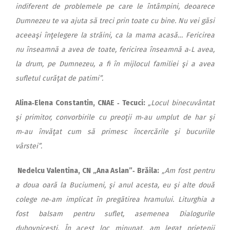
indiferent de problemele pe care le întâmpini, deoarece
Dumnezeu te va ajuta să treci prin toate cu bine. Nu vei găsi
aceeaşi înţelegere la străini, ca la mama acasă… Fericirea
nu înseamnă a avea de toate, fericirea înseamnă a‑L avea,
la drum, pe Dumnezeu, a fi în mijlocul familiei şi a avea
sufletul curăţat de patimi”.
Alina‑Elena Con­stantin, CNAE ‑ Tecuci:
„Locul binecuvântat
şi primitor, convorbirile cu preoţii m‑au umplut de har şi
m‑au învăţat cum să primesc încercările şi bucuriile
vârstei”.
Nedelcu Valentina, CN „Ana Aslan”‑ Brăila:
„Am fost pentru
a doua oară la Buciumeni, şi anul acesta, eu şi alte două
colege ne‑am implicat în pregătirea hramului. Liturghia a
fost balsam pentru suflet, asemenea Dialogurile
duhovniceşti. În acest loc minunat, am legat prietenii