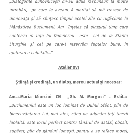
„Dialogurile duhovniceşti mi‑au adus răspunsuri la multe
întrebări, pe care le aveam. A meritat să mă trezesc de
dimineaţă şi să sfinţesc timpul acelei zile cu rugăciune la
Mănăstirea Buciumeni. Am înţeles că singurul timp care
contează în faţa lui Dumnezeu este cel de la Sfânta
Liturghie şi cel pe care‑l rezervăm faptelor bune, în
ajutorarea celuilalt!…”
Atelier XVI
Ştiinţă şi credinţă, un dialog mereu actual şi necesar:
Anca‑Maria Miorcioi, CN
„Gh. M. Murgoci” ‑ Brăila:
„Buciumeniul este un loc luminat de Duhul Sfânt, plin de
binecuvântarea Lui, mai ales, când ne adunăm toţi tinerii
laolaltă. Este locul perfect pentru tânărul de astăzi, obosit,
supărat, plin de gânduri lumeşti, pentru a se reface moral,