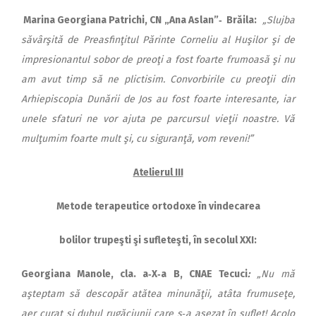
Marina Georgiana Patrichi, CN „Ana Aslan”‑ Brăila:
„Sluj­ba
săvârşită de Preasfinţitul Pă­rinte Corneliu al Huşilor şi de
impre­sionantul sobor de preoţi a fost foarte frumoasă şi nu
am avut timp să ne plictisim. Convorbirile cu preoţii din
Arhiepiscopia Dunării de Jos au fost foarte interesante, iar
unele sfaturi ne vor ajuta pe parcursul vieţii noastre. Vă
mulţumim foarte mult şi, cu siguranţă, vom reveni!”
Atelierul III
Metode terapeutice ortodoxe în vindecarea
bolilor trupeşti şi sufleteşti, în secolul XXI:
Georgiana Manole, cla. a‑X‑a B, CNAE Tecuci
:
„Nu mă
aşteptam să descopăr atătea minunăţii, atâta frumuseţe,
aer curat şi duhul rugăciunii care s‑a aşezat în suflet! Acolo