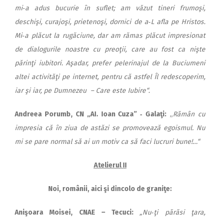
mi‑a adus bucurie în suflet; am văzut tineri frumoşi,
deschişi, curajoşi, prietenoşi, dornici de a‑L afla pe Hris­tos.
Mi‑a plăcut la rugăciune, dar am rămas plăcut impresionat
de dialogurile noastre cu preoţii, care au fost ca nişte
părinţi iubitori. Aşadar, prefer pelerinajul de la Buciumeni
altei activităţi pe internet, pentru că astfel Îl redescoperim,
iar şi iar, pe Dumnezeu – Care este Iubire“.
Andreea Porumb, CN „AI. Ioan Cuza” ‑ Galaţi:
„
Rămân cu
impresia că în ziua de astăzi se promovează egoismul. Nu
mi se pare normal să ai un motiv ca să faci lucruri bune!…“
Atelierul II
Noi, românii, aici şi dincolo de graniţe:
Ani
şoara Moisei, CNAE – Te­cuci:
„Nu‑ţi părăsi ţara,