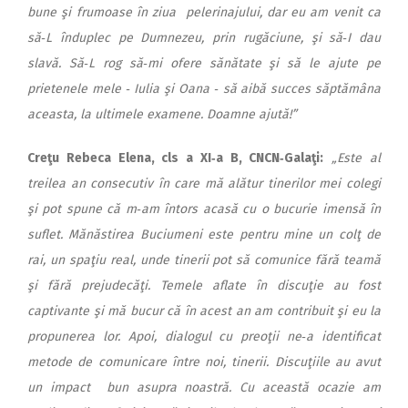
bune şi frumoase în ziua pelerinajului, dar eu am venit ca
să‑L înduplec pe Dumnezeu, prin rugăciune, şi să‑I dau
slavă. Să‑L rog să‑mi ofere sănătate şi să le ajute pe
prietenele mele ‑ Iulia şi Oana ‑ să aibă succes săptămâna
aceasta, la ultimele examene. Doamne ajută!”
Cre
ţu Rebeca Elena, cls a XI‑a B, CNCN‑Galaţi:
„Este al
treilea an consecutiv în care mă alătur tinerilor mei colegi
şi pot spune că m‑am întors acasă cu o bucurie imensă în
suflet. Mănăstirea Buciumeni este pentru mine un colţ de
rai, un spaţiu real, unde tinerii pot să comunice fără teamă
şi fără prejudecăţi. Temele aflate în discuţie au fost
captivante şi mă bucur că în acest an am contribuit şi eu la
propunerea lor. Apoi, dialogul cu preoţii ne‑a identificat
metode de comunicare între noi, tinerii. Discuţiile au avut
un impact bun asupra noastră. Cu această ocazie am