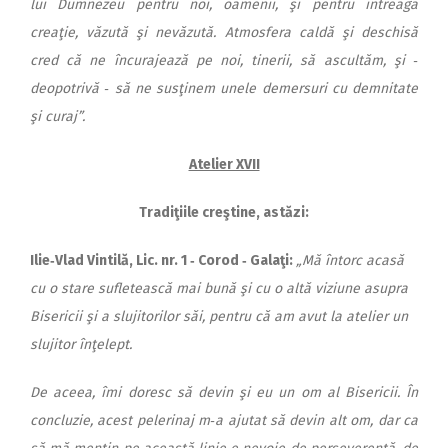
lui Dumnezeu pentru noi, oamenii, şi pentru întreaga
creaţie, văzută şi nevăzută. Atmosfera caldă şi deschisă
cred că ne încurajează pe noi, tinerii, să ascultăm, şi ‑
deopotrivă ‑ să ne susţinem unele demersuri cu demnitate
şi curaj”.
Atelier XVII
Tradiţiile creştine, astăzi:
Ilie‑Vlad Vintilă, Lic. nr. 1 ‑ Corod ‑ Galaţi:
„Mă întorc acasă
cu o stare sufletească mai bună şi cu o altă viziune asupra
Bisericii şi a slujitorilor săi, pentru că am avut la atelier un
slujitor înţelept.
De aceea, îmi doresc să devin şi eu un om al Bisericii. În
concluzie, acest pelerinaj m‑a ajutat să devin alt om, dar ca