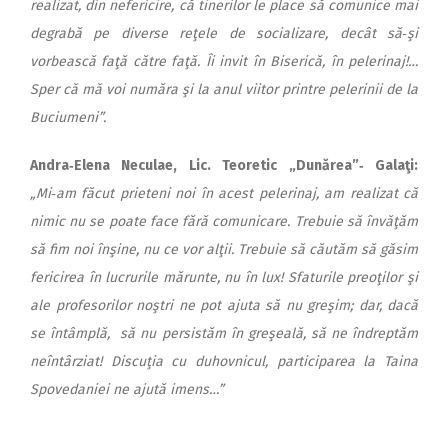
realizat, din nefericire, că tinerilor le place să comunice mai
degrabă pe diverse reţele de socializare, decât să‑şi
vorbească faţă către faţă. Îi invit în Biserică, în pelerinaj!…
Sper că mă voi număra şi la anul viitor printre pelerinii de la
Buciumeni”.
Andra‑Elena Neculae, Lic. Teo­retic „Dun
ărea”‑ Galaţi:
„Mi‑am făcut prieteni noi în acest pelerinaj, am realizat că
nimic nu se poate face fără comunicare. Trebuie să învăţăm
să fim noi înşine, nu ce vor alţii. Trebuie să căutăm să găsim
fericirea în lucrurile mărunte, nu în lux! Sfaturile preoţilor şi
ale profesorilor noştri ne pot ajuta să nu greşim; dar, dacă
se întâmplă, să nu persistăm în greşeală, să ne îndreptăm
neîntârziat! Discuţia cu duhovnicul, participarea la Taina
Spovedaniei ne ajută imens…”