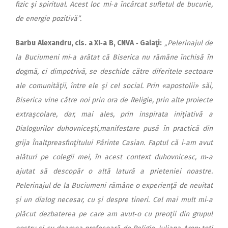
fizic şi spiritual. Acest loc mi‑a încărcat sufletul de bucurie,
de energie pozitivă”.
Barbu Alexandru, cls. a XI‑a B, CNVA ‑ Galaţi:
„Pelerinajul de
la Buciumeni mi‑a arătat că Biserica nu rămâne închisă în
dogmă, ci dimpotrivă, se deschide către diferitele sectoare
ale comunităţii, între ele şi cel social. Prin «apostolii» săi,
Biserica vine către noi prin ora de Religie, prin alte proiecte
extraşcolare, dar, mai ales, prin inspirata iniţiativă a
Dialogurilor duhovniceşti,manifestare pusă în practică din
grija Înaltpreasfinţitului Părinte Casian. Faptul că i‑am avut
alături pe colegii mei, în acest context duhovnicesc, m‑a
ajutat să descopăr o altă latură a prieteniei noastre.
Pelerinajul de la Buciumeni rămâne o experienţă de neuitat
şi un dialog necesar, cu şi despre tineri. Cel mai mult mi‑a
plăcut dezbaterea pe care am avut‑o cu preoţii din grupul