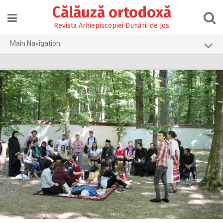
Skip
Călăuză ortodoxă
to
content
Revista Arhiepiscopiei Dunării de Jos
Main Navigation
Prima pagină
2026
2025
2024
2023
2022
2021
2020
2019