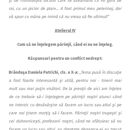
şi de frumuseţea locului care se aseamănă cu «o gură de
rai, cu un picior de plai»… A fost primul meu pelerinaj, dar
vă spun cu mâna pe inimă că nu vreau să fie ultimul!”
Atelierul IV
Cum să ne înţelegem părinţii, când ei nu ne înţeleg.
Răspunsuri pentru un conflict nedrept:
Brându
şa Daniela Patrichi, cls. a X‑a:
„Tema pusă în discuţie
a fost foarte interesantă şi utilă, pentru noi ‑ tinerii mai
mult sau mai puţin visători. De la preoţii de aici am înţeles
de ce trebuie să‑i înţelegem pe părinţii noştri atunci când
ne interzic cu desăvârşire să facem un lucru sau altul şi pe
care noi ţinem morţiş să‑l facem. Părinţii noştri trupeşti şi
cei duhovniceşti, profesorii noştri, când ne sfătuiesc să nu
facem un lucru sau altul, au dreptate deoarece ei au trecut