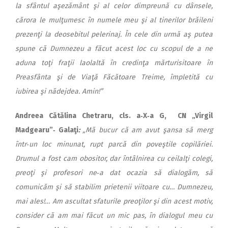
la sfântul aşezământ şi al celor dimpreună cu dânsele,
cărora le mulţumesc în numele meu şi al tinerilor brăileni
prezenţi la deosebitul pelerinaj. În cele din urmă aş putea
spune că Dumnezeu a făcut acest loc cu scopul de a ne
aduna toţi fraţii laolaltă în credinţa mărturisitoare în
Preasfânta şi de Viaţă Făcătoare Treime, împletită cu
iubirea şi nădejdea. Amin!”
Andreea Cătălina Chetraru, cls. a‑X‑a G, CN „Virgil
Madgearu”‑ Galaţi
:
„Mă bucur că am avut şansa să merg
într‑un loc minunat, rupt parcă din poveştile copilăriei.
Drumul a fost cam obositor, dar întâlnirea cu ceilalţi colegi,
preoţi şi profesori ne‑a dat ocazia să dialogăm, să
comunicăm şi să stabilim prietenii viitoare cu… Dumnezeu,
mai ales!… Am ascultat sfaturile preoţilor şi din acest motiv,
consider că am mai făcut un mic pas, în dialogul meu cu