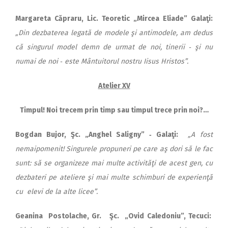
Margareta C
ăpraru, Lic. Teo­retic „Mircea Eliade” Galaţi:
„Din dezbaterea legată de modele şi antimodele, am dedus
că singurul model demn de urmat de noi, tinerii ‑ şi nu
numai de noi ‑ este Mântuitorul nostru Iisus Hristos”.
Atelier XV
Timpul! Noi trecem prin timp sau timpul trece prin noi?…
Bogdan Bujor,
Şc. „Anghel Saligny” ‑ Galaţi:
„A fost
nemaipo­menit! Singurele propuneri pe care aş dori să le fac
sunt: să se organizeze mai multe activităţi de acest gen, cu
dezbateri pe ateliere şi mai multe schimburi de experienţă
cu elevi de la alte licee”.
Geanina Postolache, Gr.
Şc. „Ovid Caledoniu”, Tecuci: