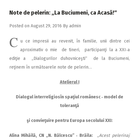
2018
Note de pelerin: „La Buciumeni, ca Acasă!“
2017
Posted on
August 29, 2016
By
admin
2016
C
2015
u ce impresii au revenit, în familie, unii dintre cei
2014
aproxi­mativ o mie de tineri, participanţi la a XXI‑a
ediţie a „Dialogurilor duhov­niceşti“ de la Buciumeni,
2013
reţinem în următoarele note de pelerin…
2012
Atelierul I
2011
2010
Dialogul interreligiosîn spaţiul românesc ‑ model de
toleranţă
2009
şi convieţuire pentru Europa secolului XXI:
Alina Mih
ăilă, CN „N. Băl­cescu” ‑ Brăila:
„
Acest pelerinaj