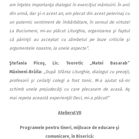
am înţeles importanţa dialogul în exerciţiul mântuirii. În anii
din urmă, dar şi‑n acest an, am plecat din acest pelerinaj cu
un puternic sentiment de îmbărbătare, în sensul de virtute!
La Buciumeni, mi‑au plăcut Liturghia, organizarea şi faptul
că părinţii au acceptat cu zâmbetul pe buze criticile şi
argumentele noastre, la unele
aspecte”.
Ştefania Picoş, Lic. Teoretic „Matei Basarab”
Măxineni‑Brăila:
„După Sfânta Liturghie, dialogul cu preoţii,
profesorii şi ceilalţi colegi a fost tonic. M‑a ajutat să‑mi
schimb unele prejudecăţi cu care plecasem de acasă. Aş
mai repeta această experienţă! Deci, mi‑a plăcut!”
Atelierul VII
Programele pentru tineri, mijloace de educare şi
comunicare, în Biserică: