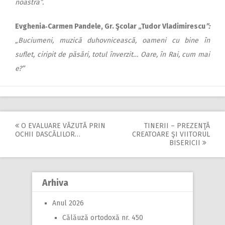
noastră”.
Evghenia‑Carmen Pandele, Gr. Şcolar „Tudor Vladimirescu
”:
„Buciumeni, muzică duhovnicească, oameni cu bine în
suflet, ciripit de păsări, totul înverzit… Oare, în Rai, cum mai
e?”
O EVALUARE VĂZUTĂ PRIN
TINERII – PREZENŢĂ
Post
OCHII DASCĂLILOR…
CREATOARE ŞI VIITORUL
BISERICII
navigation
Arhiva
Anul 2026
Călăuză ortodoxă nr. 450