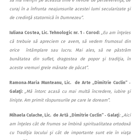
să mă menţin pe această linie e nevoie de perseverenţă, de
curaj în a înfrunta neajunsurile acestei lumi secularizate şi
de credinţă statornică în Dumnezeu”.
Iuliana Costea, Lic. Tehnologic nr. 1 ‑ Corod:
„Eu am în
ţeles
că trebuie să apreciem ce avem, să vedem frumosul din
orice întâmplare sau lucru. Mai ales, să ne păstrăm
bunătatea din suflet, dragostea de popor şi tradiţia, în
aceste vremuri grele mănate de păcat”.
Ramona‑Maria Munteanu, Lic. de Arte „Dimitrie Cuclin” ‑
Galaţi:
„Mă întorc acasă cu mai multă încredere, iubire şi
linişte. Am primit răspunsurile pe care le doream”.
Mihaela Culache, Lic. de Artă „Dimitrie Cuclin” ‑ Galaţi
: „Aici
am înţeles cât de frumos se îmbină spiritualitatea ortodoxă
cu Tradiţia locului şi cât de importante sunt ele în viaţa