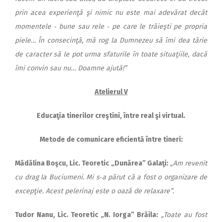
prin acea experienţă şi nimic nu este mai adevărat decât
momentele ‑ bune sau rele ‑ pe care le trăieşti pe propria
piele… În consecinţă, mă rog la Dumnezeu să îmi dea tărie
de caracter să le pot urma sfaturile în toate situaţiile, dacă
îmi convin sau nu… Doamne ajută!”
Atelierul V
Educaţia tinerilor creştini, între real şi virtual.
Metode de comunicare eficientă între tineri:
M
ădălina Boşcu, Lic. Teoretic „Dunărea” Galaţi:
„Am revenit
cu drag la Buciumeni. Mi s‑a părut că a fost o organizare de
excepţie. Acest pelerinaj este o oază de relaxare”.
Tudor Nanu, Lic. Teoretic „N. Iorga” Brăila:
„Toate au fost