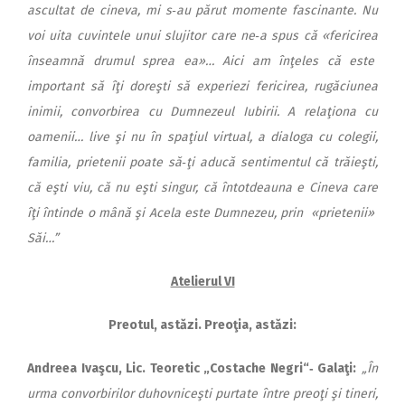
ascultat de cineva, mi s‑au pă­rut momente fascinante. Nu
voi uita cuvintele unui slujitor care ne‑a spus că «fe­ricirea
înseamnă drumul sprea ea»… Aici am înţeles că este
important să îţi doreşti să experiezi fericirea, rugăciunea
inimii, convorbirea cu Dumnezeul Iu­birii. A relaţiona cu
oamenii… live şi nu în spaţiul virtual, a dialoga cu colegii,
familia, prietenii poate să‑ţi aducă sentimentul că trăieşti,
că eşti viu, că nu eşti singur, că întotdeauna e Cineva care
îţi întinde o mână şi Acela este Dumnezeu, prin «prietenii»
Săi…”
Atelierul VI
Preotul, astăzi. Preoţia, astăzi:
Andreea Iva
şcu, Lic. Teoretic „Costache Negri“‑ Galaţi:
„În
urma convorbirilor duhovniceşti purtate în­tre preoţi şi tineri,