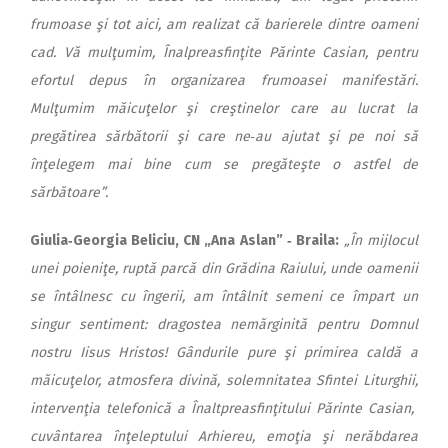
frumoase şi tot aici, am realizat că barierele dintre oameni
cad. Vă mulţumim, Înalpreasfinţite Părinte Casian, pentru
efortul depus în organizarea frumoasei manifestări.
Mulţumim măicuţelor şi creştinelor care au lucrat la
pregătirea sărbătorii şi care ne‑au ajutat şi pe noi să
înţelegem mai bine cum se pregăteşte o astfel de
sărbătoare”.
Giulia‑Georgia Beliciu, CN „Ana Aslan” ‑ Braila:
„În mijlocul
unei poieniţe, ruptă parcă din Grădina Raiului, unde oamenii
se întâlnesc cu îngerii, am întâlnit semeni ce împart un
singur sentiment: dragostea nemărginită pen­tru Domnul
nostru Iisus Hristos! Gândurile pure şi pri­mirea caldă a
măicuţelor, atmosfe­ra divină, solemnitatea Sfintei Liturghii,
intervenţia telefonică a Înaltpreasfinţi­tului Părinte Casian,
cuvântarea înţeleptului Arhiereu, emoţia şi nerăbdarea