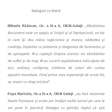
Dialoguri cu tinerii
Mihaela Răducan, cls. a XI‑a A, CNCN‑Galaţi:
„Mănăstirea
Buciumeni este un spaţiu al liniştii şi al înţelepciunii, un loc
în care îşi dau mâna rugăciunea şi munca, nădejdea şi
credinţa, împletite cu prietenia şi dragostea de Dumnezeu şi
de aproapele. M‑a copleşit liniştea acestui loc tă­măduitor
de suflet şi de trup. M‑au cucerit ospitalitatea măicuţelor de
aici, ordinea, curăţenia, simfonia de culori din curtea
aşezării monahale. Fiind prima mea experienţă de acest fel,
aş reveni cu drag oricând”.
Popa Maricela, cls.a XI‑a A, CNCN Galaţi:
„Au fost momente
foarte frumoase şi acolo am învăţat multe lucruri pe care le
voi pune în practică. Dialogul cu părinţii, faptul că eşti