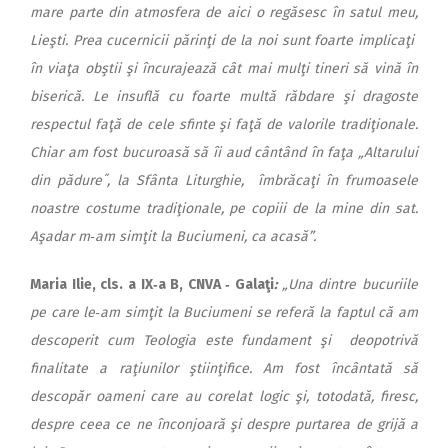
mare parte din atmosfera de aici o regăsesc în satul meu,
Lieşti. Prea cucernicii părinţi de la noi sunt foarte implicaţi
în viaţa obştii şi încurajează cât mai mulţi tineri să vină în
biserică. Le insuflă cu foarte multă răbdare şi dragoste
respectul faţă de cele sfinte şi faţă de valorile tradiţionale.
Chiar am fost bucuroasă să îi aud cântând în faţa „Altarului
din pădure˝, la Sfânta Liturghie, îmbrăcaţi în frumoasele
noastre costume tradiţionale, pe copiii de la mine din sat.
Aşadar m‑am simţit la Buciumeni, ca acasă”.
Maria Ilie, cls. a IX‑a B, CNVA ‑ Gala
ţi
:
„Una dintre bucuriile
pe care le‑am simţit la Buciumeni se referă la faptul că am
descoperit cum Teologia este fundament şi deopotrivă
finalitate a raţiunilor ştiin­ţifice. Am fost încântată să
descopăr oameni care au co­relat logic şi, totodată, firesc,
despre ceea ce ne înconjoară şi despre purtarea de grijă a