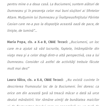
pentru mine o a doua casă. La Buciumeni, suntem alături de
Dumnezeu şi în prezenţa celor mai buni slujitori ai Sfintelor
Altare. Mulţumim lui Dumnezeu şi Înaltpreasfinţitului Părinte
Casian care ne‑a pus la dispoziţie această oază de pace, de
linişte, de lumină”…
Maria Popa, cls. a X‑a B, CNAE Tecuci:
„Buciumeni, un loc
care m‑a ajutat s
ă văd lucrurile, faptele, întâm­plările din
viaţa mea şi a celor dragi dintr‑o altă perspectivă, cea a lui
Dumnezeu. Consider că astfel de activităţi trebuie făcute
mult mai des!”
Laura Vâlcu, cls. a X‑A, CNAE Tecuci:
„Nu exist
ă cuvinte în
descrierea frumosului loc de la Buciumeni. Îmi doresc ca
orice om din această ţară să treacă măcar o dată să urce
dealul mănăstirii. Vor rămâne uimiţi de bunătatea maicilor