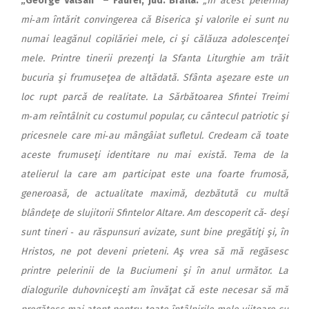
„George Vâlsan” – Făurei, jud. Brăila:
„În acest pelerinaj
mi‑am întărit con­vin­gerea că Biserica şi valorile ei sunt nu
numai leagănul copilăriei mele, ci şi călăuza adolescenţei
mele. Printre tinerii prezenţi la Sfanta Liturghie am trăit
bucuria şi frumuseţea de altădată. Sfânta aşezare este un
loc rupt parcă de realitate. La Sărbătoarea Sfintei Treimi
m‑am reîntâlnit cu costumul popular, cu cântecul patriotic şi
pricesnele care mi‑au mângâiat sufletul. Credeam că toate
aceste frumuseţi identitare nu mai există. Tema de la
atelierul la care am participat este una foarte frumosă,
generoasă, de actualitate maxi­mă, dezbătută cu multă
blândeţe de slujitorii Sfintelor Altare. Am desco­perit că‑ deşi
sunt tineri ‑ au răs­pun­suri avizate, sunt bine pregătiţi şi, în
Hristos, ne pot deveni prieteni. Aş vrea să mă regăsesc
printre pelerinii de la Buciumeni şi în anul următor. La
dialogurile duhovniceşti am învăţat că este necesar să mă