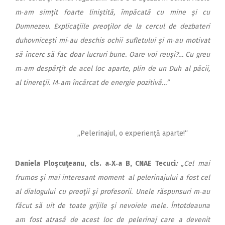
m‑am simţit foarte liniştită, împăcată cu mine şi cu
Dumnezeu. Explicaţiile preoţilor de la cercul de dezbateri
duhovniceşti mi‑au deschis ochii sufletului şi m‑au motivat
să încerc să fac doar lucruri bune. Oare voi reuşi?… Cu greu
m‑am despărţit de acel loc aparte, plin de un Duh al păcii,
al tinereţii. M‑am încărcat de energie pozitivă…”
„Pelerinajul, o experienţă aparte!“
Daniela Plo
şcuţeanu, cls. a‑X‑a B, CNAE Tecuci
:
„Cel mai
frumos şi mai interesant moment al pelerinajului a fost cel
al dialogului cu preoţii şi profesorii. Unele răspunsuri m‑au
făcut să uit de toate grijile şi nevoiele mele. Întotdeauna
am fost atrasă de acest loc de pelerinaj care a devenit