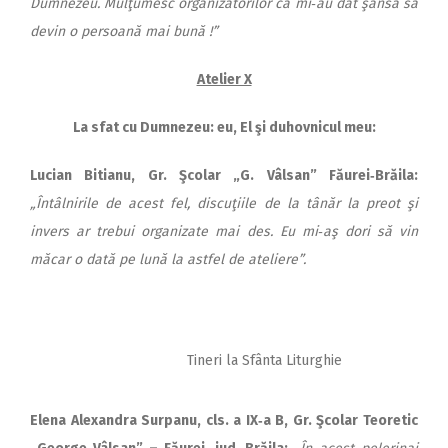
Dumnezeu. Mulţumesc organizatorilor că mi‑au dat şansa să
devin o persoană mai bună !”
Atelier X
La sfat cu Dumnezeu: eu, El şi duhovnicul meu:
Lucian Bitianu, Gr.
Şcolar „G. Vâlsan” Făurei‑Brăila:
„Întâlnirile de acest fel, discuţiile de la tânăr la preot şi
invers ar trebui organizate mai des. Eu mi‑aş dori să vin
măcar o dată pe lună la astfel de ateliere”.
Tineri la Sfânta Liturghie
Elena Alexandra Surpanu, cls. a IX‑a B, Gr.
Şcolar Teoretic