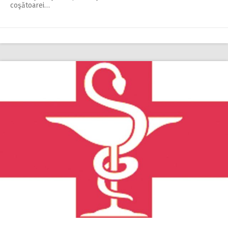
coşătoarei…