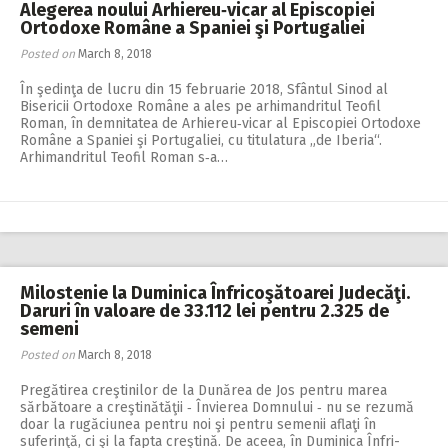
Alegerea noului Arhiereu‑vicar al Episcopiei
Ortodoxe Române a Spaniei şi Portugaliei
Posted on
March 8, 2018
În şedinţa de lucru din 15 februarie 2018, Sfântul Sinod al
Bisericii Ortodoxe Române a ales pe arhimandritul Teofil
Roman, în demnitatea de Arhiereu‑vicar al Episcopiei Ortodoxe
Române a Spaniei şi Portugaliei, cu titulatura „de Iberia“.
Arhimandritul Teofil Roman s‑a…
Milostenie la Duminica Înfricoşătoarei Judecăţi.
Daruri în valoare de 33.112 lei pentru 2.325 de
semeni
Posted on
March 8, 2018
Pregătirea creştinilor de la Dunărea de Jos pentru marea
sărbătoare a creştinătăţii ‑ Învierea Domnului ‑ nu se rezumă
doar la rugăciunea pentru noi şi pentru semenii aflaţi în
suferinţă, ci şi la fapta creştină. De aceea, în Duminica Înfri­