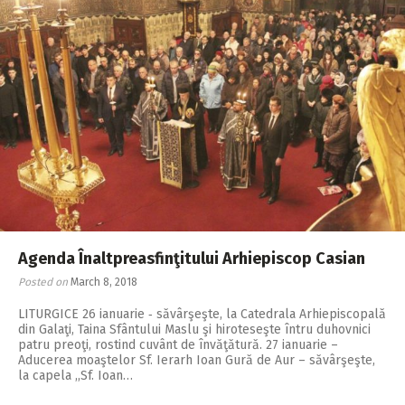
Agenda Înaltpreasfinţitului Arhiepiscop Casian
Posted on
March 8, 2018
LITURGICE 26 ianuarie ‑ săvârşeşte, la Catedrala Arhiepiscopală
din Galaţi, Taina Sfântului Maslu şi hiroteseşte întru duhovnici
patru preoţi, rostind cuvânt de învăţătură. 27 ianuarie –
Aducerea moaştelor Sf. Ierarh Ioan Gură de Aur – săvârşeşte,
la capela ,,Sf. Ioan…