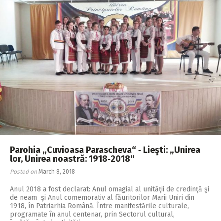
Parohia „Cuvioasa Parascheva“ ‑ Lieşti: „Unirea
lor, Unirea noastră: 1918‑2018“
Posted on
March 8, 2018
Anul 2018 a fost declarat: Anul omagial al unităţii de credinţă şi
de neam şi Anul comemorativ al făuritorilor Marii Uniri din
1918, în Patriarhia Română. Între manifestările culturale,
programate în anul centenar, prin Sectorul cultural,