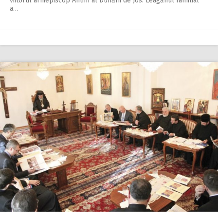
viitorul arhiepiscop Antim al Dunării de Jos. Leagănul familial
a…