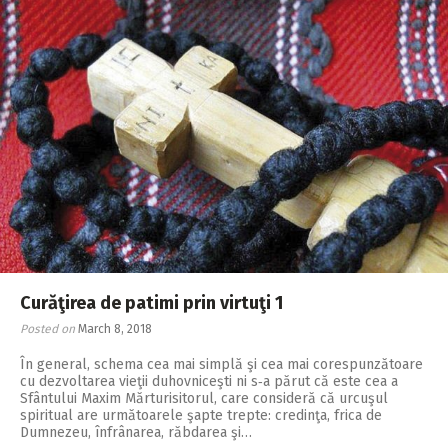
Curăţirea de patimi prin virtuţi 1
Posted on
March 8, 2018
În general, schema cea mai simplă şi cea mai corespunzătoare
cu dezvoltarea vieţii duhovniceşti ni s‑a părut că este cea a
Sfântului Maxim Mărturisitorul, care consideră că urcuşul
spiritual are următoarele şapte trepte: credinţa, frica de
Dumnezeu, înfrânarea, răbdarea şi…