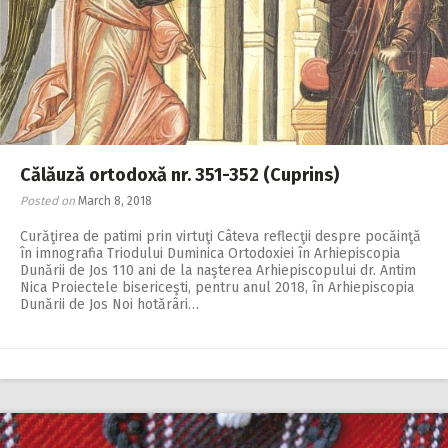
2018
2017
2016
2015
2014
Călăuză ortodoxă nr. 351-352 (Cuprins)
2013
Posted on
March 8, 2018
2012
Curăţirea de patimi prin virtuţi Câteva reflecţii despre pocăinţă
în imnografia Triodului Duminica Ortodoxiei în Arhiepiscopia
2011
Dunării de Jos 110 ani de la naşterea Arhiepiscopului dr. Antim
Nica Proiectele bisericeşti, pentru anul 2018, în Arhiepiscopia
Dunării de Jos Noi hotărâri…
2010
2009