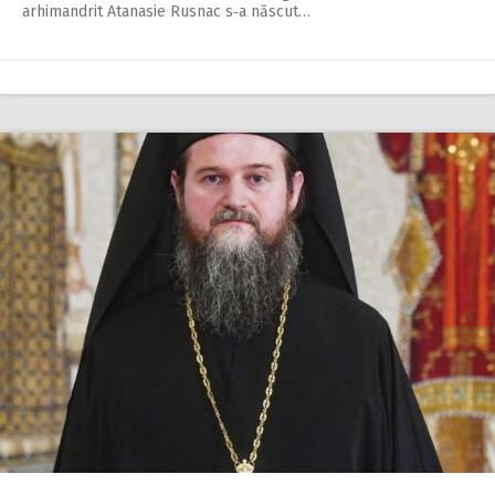
arhimandrit Atana­sie Rusnac s‑a născut…