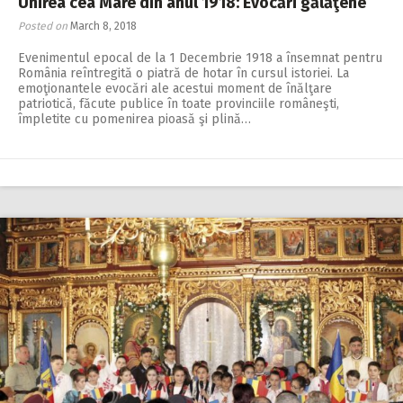
Unirea cea Mare din anul 1918: Evocări gălăţene
Posted on
March 8, 2018
Evenimentul epocal de la 1 Decembrie 1918 a însemnat pentru
România reîntregită o piatră de hotar în cursul istoriei. La
emoţionantele evocări ale acestui moment de înălţare
patriotică, făcute publice în toate provinciile româneşti,
împletite cu pomenirea pioasă şi plină…