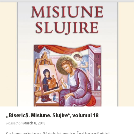
„Biserică. Misiune. Slujire“, volumul 18
Posted on
March 8, 2018
Cu binecuvântarea Pă­rintelui nostru, Înalt­preasfinţitul