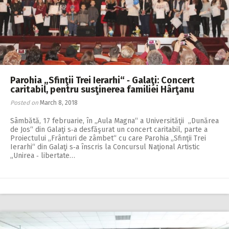
Parohia „Sfinţii Trei Ierarhi“ ‑ Galaţi: Concert
caritabil, pentru susţinerea familiei Hârţanu
Posted on
March 8, 2018
Sâmbătă, 17 februarie, în „Aula Magna“ a Universităţii „Dunărea
de Jos“ din Galaţi s‑a desfăşurat un concert caritabil, parte a
Proiectului „Frânturi de zâmbet“ cu care Parohia „Sfinţii Trei
Ierarhi“ din Galaţi s‑a înscris la Concursul Naţional Artistic
„Unirea ‑ libertate…