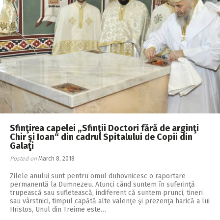
Sfinţirea capelei „Sfinţii Doctori fără de arginţi
Chir şi Ioan“ din cadrul Spitalului de Copii din
Galaţi
Posted on
March 8, 2018
Zilele anului sunt pentru omul duhovnicesc o raportare
permanentă la Dumnezeu. Atunci când suntem în suferinţă
trupească sau sufletească, indiferent că suntem prunci, tineri
sau vârstnici, timpul capătă alte valenţe şi prezenţa harică a lui
Hristos, Unul din Treime este…