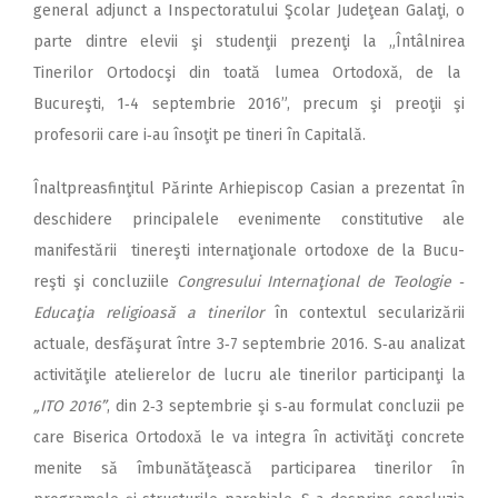
general adjunct a Inspectoratului Şcolar Judeţean Galaţi, o
parte dintre elevii şi studenţii prezenţi la „Întâlnirea
Tinerilor Ortodocşi din toată lumea Ortodoxă, de la
Bucureşti, 1‑4 septembrie 2016”, precum şi preoţii şi
profesorii care i‑au însoţit pe tineri în Capitală.
Înaltpreasfinţitul Părinte Arhiepiscop Casian a prezentat în
deschidere principalele evenimente constitutive ale
manifestării tinereşti internaţionale ortodoxe de la Bucu­
reşti şi concluziile
Congresului Inter­­naţional de Teologie ‑
Educaţia religioasă a tinerilor
în contextul secularizării
actuale, desfăşurat între 3‑7 septembrie 2016. S‑au analizat
activităţile atelierelor de lucru ale tinerilor participanţi la
„ITO 2016”
, din 2‑3 septembrie şi s‑au formulat concluzii pe
care Biserica Ortodoxă le va integra în activităţi concrete
menite să îmbunătăţească participarea tinerilor în