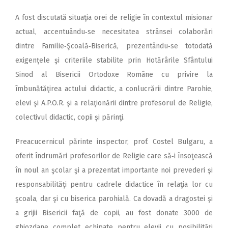
A fost discutată situaţia orei de religie în contextul misionar
actual, accentuându‑se necesitatea strânsei colaborări
dintre Familie‑Şcoală‑Biserică, prezentându‑se totodată
exigenţele şi criteriile stabilite prin Hotărârile Sfântului
Sinod al Bisericii Ortodoxe Române cu privire la
îmbunătăţirea actului didactic, a conlucrării dintre Parohie,
elevi şi A.P.O.R. şi a relaţionării dintre profesorul de Religie,
colectivul didactic, copii şi părinţi.
Preacucernicul părinte inspector, prof. Costel Bulgaru, a
oferit îndrumări profesorilor de Religie care să‑i însoţească
în noul an şcolar şi a prezentat importante noi preve­deri şi
responsabilităţi pentru cadrele didactice în relaţia lor cu
şcoala, dar şi cu biserica parohială. Ca dovadă a dragostei şi
a grijii Bisericii faţă de copii, au fost donate 3000 de
ghiozdane complet echipate pentru elevii cu posibilităţi