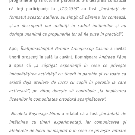
programele şi structurile parohiale. S‑a desprins concluzia
că toţi participanţii la
„I.T.O.2016”
au fost
„încântaţi de
formatul acestor ateliere, au simţit că părerea lor contează,
şi‑au descoperit noi abilităţi în cadrul întâl­nirilor şi au
dorinţa unanimă ca propunerile lor
să fie puse în practică”.
Apoi,
Înaltpreasfinţitul Pă­rinte Arhi­episcop Casian
a invitat
tinerii prezenţi în sală la cuvânt. Domnişoara
Andreea Păun
a spus că
„a câştigat experienţă în ceea ce priveşte
îmbună­tăţirea activităţii cu tinerii în parohie şi cu toate ca
există deja ateliere de lucru cu copiii în parohia la care
activează”, pe viitor, doreşte să contribuie „la im­plicarea
liceenilor în comunitatea orto­doxă
aparţinătoare”.
Nicoleta Boşneaga‑Miron
a relatat că a fost
„încântată de
întâlnirea cu tineri expe­rimentaţi, iar comunicarea şi
atelierele de lucru au inspirat‑o în ceea ce priveşte viitoare