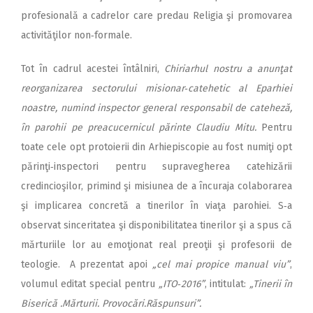
profesională a cadrelor care predau Religia şi promovarea
activităţilor non‑formale.
Tot în cadrul acestei întâlniri,
Chiriarhul nostru a anunţat
reorganizarea sectorului misionar‑catehetic al Eparhiei
noastre, numind inspector general responsabil de cateheză,
în parohii pe preacucernicul părinte Claudiu Mitu.
Pentru
toate cele opt protoierii din Arhiepiscopie au fost numiţi opt
părinţi‑inspectori pentru suprave­gherea catehizării
credincioşilor, primind şi misiunea de a încuraja colaborarea
şi implicarea concretă a tinerilor în viaţa parohiei. S‑a
observat sinceritatea şi disponibilitatea tinerilor şi a spus că
mărturiile lor au emoţionat real preoţii şi profesorii de
teologie. A prezentat apoi
„cel mai propice manual viu”
,
volumul editat special pentru
„ITO‑2016”
, intitulat:
„Ti­nerii în
Biserică .Mărturii. Provocări.Răspunsuri”.