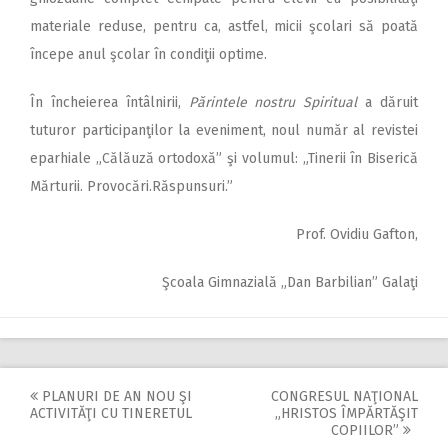
materiale reduse, pentru ca, astfel, micii şcolari să poată
începe anul şcolar în condiţii optime.
În încheierea întâlnirii,
Părintele nostru Spiritual
a dăruit
tuturor par­ti­cipanţilor la eveniment, noul număr al revistei
eparhiale „Călăuză ortodoxă” şi volumul: „Tinerii în Biserică
Mărturii. Provocări.Răspunsuri.”
Prof. Ovidiu Gafton,
Şcoala Gimnazială „Dan Barbilian” Galaţi
PLANURI DE AN NOU ŞI
CONGRESUL NAŢIONAL
Post
ACTIVITĂŢI CU TINERETUL
„HRISTOS ÎMPĂRTĂŞIT
COPIILOR”