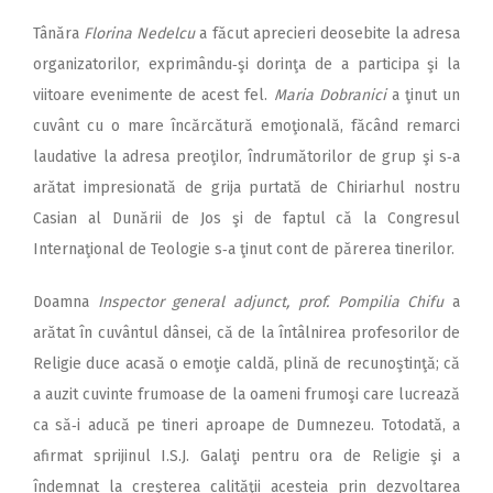
Tânăra
Florina Nedelcu
a făcut aprecieri deosebite la adresa
organizatorilor, exprimându‑şi dorinţa de a participa şi la
viitoare evenimente de acest fel.
Maria Dobranici
a ţinut un
cuvânt cu o mare încărcătură emoţională, făcând remarci
laudative la adresa preoţilor, îndrumătorilor de grup şi s‑a
arătat impresionată de grija purtată de Chiriarhul nostru
Casian al Dunării de Jos şi de faptul că la Congresul
Internaţional de Teologie s‑a ţinut cont de părerea tinerilor.
Doam­na
Inspector gene­ral adjunct, prof. Pompilia Chifu
a
arătat în cuvântul dânsei, că de la întâlnirea profesorilor de
Religie duce acasă o emoţie caldă, plină de recunoştinţă; că
a auzit cuvinte frumoase de la oameni frumoşi care lucrează
ca să‑i aducă pe tineri aproa­pe de Dumnezeu. Totodată, a
afirmat sprijinul I.S.J. Galaţi pentru ora de Religie şi a
îndemnat la creşterea calităţii acesteia prin dezvoltarea