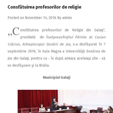
2018
Consfătuirea profesorilor de religie
2017
Posted on
November 14, 2016
By
admin
2016
„C
onsfătuirea profesorilor de Religie din Galaţi”,
2015
prezidată de
Înaltpreasfinţitul Pă­rin­te dr. Casian
2014
Crăciun, Arhiepiscopul Dunării de Jos,
s‑a desfăşurat în 7
2013
septembrie 2016, în Aula Magna a Universităţii Dunărea de
2012
Jos din Galaţi, pentru ca ‑ în după amiaza aceleiaşi zile ‑ să
se desfăşoare şi la Brăila.
2011
2010
Municipiul Galaţi
2009