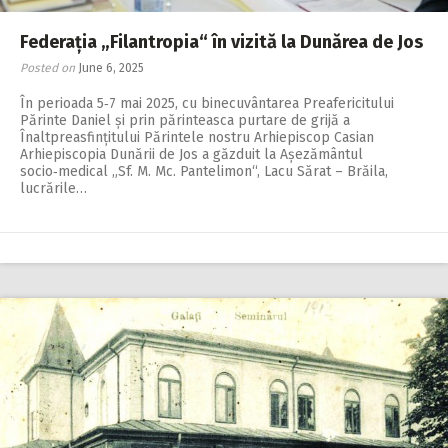
Federația „Filantropia“ în vizită la Dunărea de Jos
Posted on
June 6, 2025
În perioada 5‑7 mai 2025, cu binecuvântarea Preafericitului
Părinte Daniel și prin părinteasca purtare de grijă a
Înaltpreasfințitului Părintele nostru Arhiepiscop Casian
Arhiepiscopia Dunării de Jos a găzduit la Așezământul
socio‑medical „Sf. M. Mc. Pantelimon“, Lacu Sărat – Brăila,
lucrările…