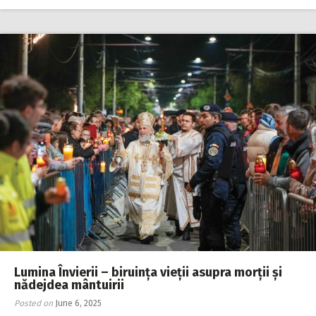
Lumina Învierii – biruința vieții asupra morții și
nădejdea mântuirii
Posted on
June 6, 2025