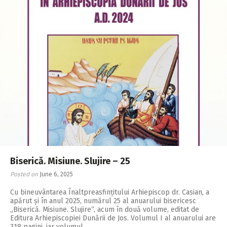
Biserică. Misiune. Slujire – 25
Posted on
June 6, 2025
Cu bineuvântarea Înalt­prea­sfințitului Ar­hie­piscop dr. Casian, a
apărut și în anul 2025, numărul 25 al anuarului bisericesc
„Biserică. Misiune. Slujire“, acum în două volume, editat de
Editura Arhiepiscopiei Dunării de Jos. Volumul I al anuarului are
318 pagini, iar volumul…