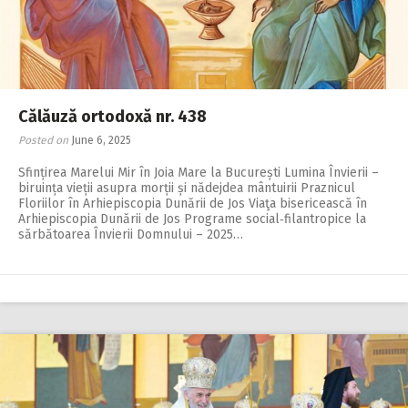
2018
2017
2016
2015
Călăuză ortodoxă nr. 438
Posted on
June 6, 2025
2014
Sfințirea Marelui Mir în Joia Mare la București Lumina Învierii –
2013
biruința vieții asupra morții și nădejdea mântuirii Praznicul
Floriilor în Arhiepiscopia Dunării de Jos Viaţa bisericească în
2012
Arhiepiscopia Dunării de Jos Programe social‑filantropice la
sărbătoarea Învierii Domnului – 2025…
2011
2010
2009