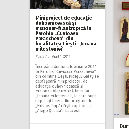
Miniproiect de educaţie
duhovnicească şi
misionar-filantropică la
Parohia ,,Cuvioasa
Parascheva” din
localitatea Lieşti: ,,Icoana
milosteniei”
Posted on
April 4, 2014
Începând din luna februarie 2014,
la Parohia „Cuvioasa Parascheva”
din comuna Lieşti, judeţul Galaţi se
desfăşoară miniproiectul de
educaţie duhovnicească şi
misionar-filantropică intitulat
„Icoana milosteniei”, la care sunt
implicaţi tinerii din programele
„Hristos împărtăşit copiilor” şi
„Alege Şcoala”. La acest…
Dum