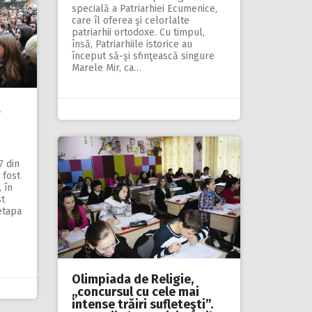
specială a Patriarhiei Ecumenice,
care îl oferea şi celorlalte
patriarhii ortodoxe. Cu timpul,
însă, Patriarhiile istorice au
început să-şi sfinţească singure
Marele Mir, ca…
a
7 din
 fost
 în
st
etapa
Olimpiada de Religie,
,,concursul cu cele mai
intense trăiri sufleteşti”.