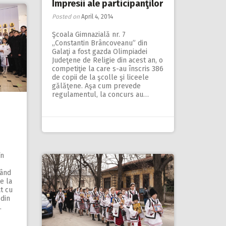
Impresii ale participanţilor
Posted on
April 4, 2014
Şcoala Gimnazială nr. 7
„Constantin Brâncoveanu” din
Galaţi a fost gazda Olimpiadei
Judeţene de Religie din acest an, o
competiţie la care s-au înscris 386
de copii de la şcolle şi liceele
gălăţene. Aşa cum prevede
regulamentul, la concurs au…
în
când
e la
t cu
 din
.