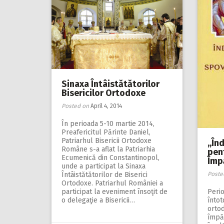
Sinaxa Întâistătătorilor
Bisericilor Ortodoxe
Posted on
April 4, 2014
În perioada 5-10 martie 2014,
Preafericitul Părinte Daniel,
Patriarhul Bisericii Ortodoxe
,,În
Române s-a aflat la Patriarhia
pen
Ecumenică din Constantinopol,
Împ
unde a participat la Sinaxa
Poste
Întâistătătorilor de Biserici
Ortodoxe. Patriarhul României a
Perio
participat la eveniment însoţit de
înto
o delegaţie a Bisericii…
ortod
împăc