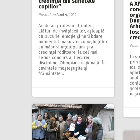
credinţei din sufletele
A XI
copiilor”
conc
orga
Posted on
April 4, 2014
Dumi
Arh
An de an profesorii brăileni,
alături de învăţăceii lor, aşteaptă
Jos:
cu bucurie, emoţie şi nerăbdare
cred
momentul măsurării cunoştinţelor
Poste
cu măsura înţelepciunii şi a
credinţei roditoare, la cel mai
În sp
serios concurs al fiecărei
prin 
discipline, Olimpiada naţională. În
Jos, 
cuvintele meşteşugite şi
apart
frământate…
anul 
conl
Şcola
în şc