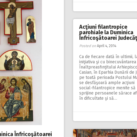
Acţiuni filantropice
parohiale la Duminica
Înfricoşătoarei Judecăţ
Posted on
April 4, 2014
Ca de fiecare dată în ultimii, l
iniţiativa şi cu binecuvântarea
Înaltpreasfinţitului Arhiepisc
Casian, în Eparhia Dunării de J
pe toată perioada Postului M
se desfăşoară ample acţiuni
social-filantropice menite să
sprijine persoanele sărace af
în dificultate şi să…
inica Înfricoşătoarei