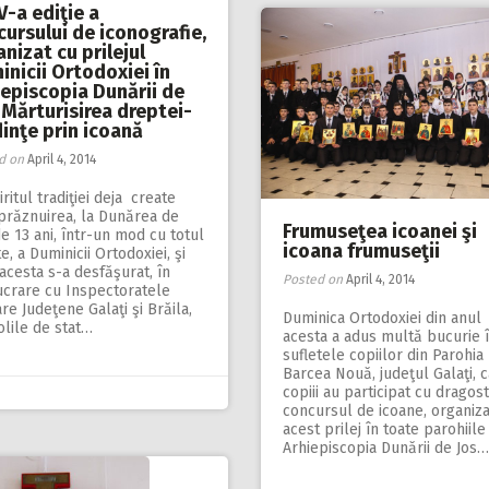
V-a ediţie a
ursului de iconografie,
nizat cu prilejul
nicii Ortodoxiei în
iepiscopia Dunării de
 Mărturisirea dreptei-
inţe prin icoană
d on
April 4, 2014
iritul tradiţiei deja create
prăznuirea, la Dunărea de
Frumuseţea icoanei şi
de 13 ani, într-un mod cu totul
icoana frumuseţii
e, a Duminicii Ortodoxiei, şi
acesta s-a desfăşurat, în
Posted on
April 4, 2014
ucrare cu Inspectoratele
re Judeţene Galaţi şi Brăila,
Duminica Ortodoxiei din anul
olile de stat…
acesta a adus multă bucurie 
sufletele copiilor din Parohia
Barcea Nouă, judeţul Galaţi, 
copiii au participat cu dragost
concursul de icoane, organiza
acest prilej în toate parohiile
Arhiepiscopia Dunării de Jos…