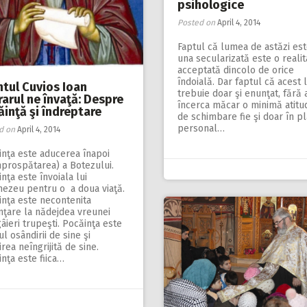
psihologice
Posted on
April 4, 2014
Faptul că lumea de astăzi es
una secularizată este o realit
acceptată dincolo de orice
îndoială. Dar faptul că acest 
ntul Cuvios Ioan
trebuie doar şi enunţat, fără 
arul ne învaţă: Despre
încerca măcar o minimă atitu
inţă şi îndreptare
de schimbare fie şi doar în p
personal…
d on
April 4, 2014
inţa este aducerea înapoi
mprospătarea) a Botezului.
nţa este învoiala lui
ezeu pentru o a doua viaţă.
inţa este necontenita
nţare la nădejdea vreunei
ieri trupeşti. Pocăinţa este
l osândirii de sine şi
jirea neîngrijită de sine.
nţa este fiica…