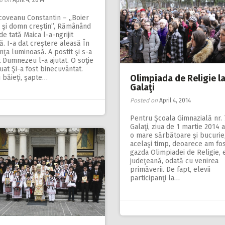
d on
April 4, 2014
coveanu Constantin – „Boier
i şi domn creştin”, Rămânând
de tată Maica l-a-ngrijit
ă. I-a dat creştere aleasă În
nţa luminoasă. A postit şi s-a
 Dumnezeu l-a ajutat. O soţie
luat Şi-a fost binecuvântat.
Olimpiada de Religie l
 băieţi, şapte…
Galaţi
Posted on
April 4, 2014
Pentru Şcoala Gimnazială nr. 
Galaţi, ziua de 1 martie 2014 a
o mare sărbătoare şi bucurie,
acelaşi timp, deoarece am fo
gazda Olimpiadei de Religie, 
judeţeană, odată cu venirea
primăverii. De fapt, elevii
participanţi la…