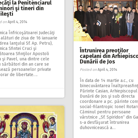
căţi la Penitenciarul
inori şi tineri din
ileşti
d on
April 4, 2014
ica Înfricoşătoarei Judecăţi
 alături de ziua de 16 ianuarie
tirea lanţului Sf. Ap. Petru),
ica Sfintei Cruci şi
Întrunirea preoţilor
toarea Sfinţilor Apostoli
capelani din Arhiepisc
 şi Pavel, una dintre cele
Dunării de Jos
 sărbători din an care se
sează persoanelor private
Posted on
April 4, 2014
orar de libertate….
În data de 14 martie a.c., cu
binecuvântarea Înaltpreasfinţ
Părinte Casian, Arhiepiscopul
Dunării de Jos şi sub directa
coordonare a pc. părinte cons
social-filantropic Ionel Rotaru
Căminul pentru persoane
vârstnice „Sf. Spiridon“ din Ga
s-a desfăşurat întrunirea
duhovnicească a…