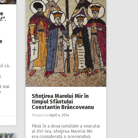
re
!”.
e
l că,
,
t mai
e
Sfinţirea Marelui Mir în
timpul Sfântului
Constantin Brâncoveanu
Posted on
April 4, 2014
Până în a doua jumătate a veacului
al XVI-lea, sfinţirea Marelui Mir
era considerată o prerogativă