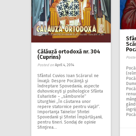
Sfâ
Scăr
Pocă
Călăuză ortodoxă nr. 304
(Cuprins)
Poste
Posted on
April 4, 2014
Pocă
(reî
Sfântul Cuvios Ioan Scărarul ne
Pocăi
învaţă: Despre Pocăinţă şi
Dumn
îndreptare Spovedania, aspecte
Pocă
duhovniceşti şi psihologice Sfânta
renu
Euharistie – ,,sâmburele”
mângâ
Liturghiei ,,În căutarea unor
gându
repere statornice pentru viaţă!”.
îngri
Importanţa Tainelor Sfintei
Pocăi
Spovedanii şi Sfintei Împărtăşanii,
pentru tineri. Sondaj de opinie
Sfinţirea…