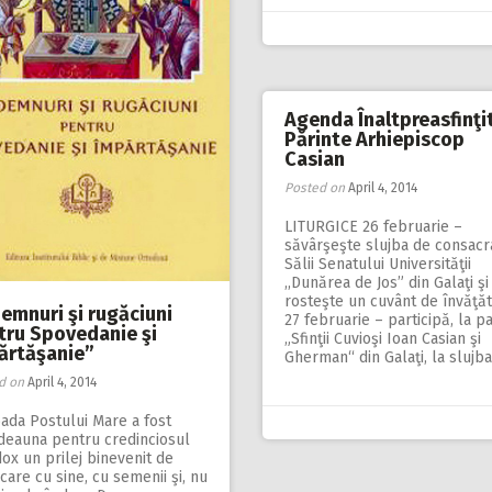
Agenda Înaltpreasfinţi
Părinte Arhiepiscop
Casian
Posted on
April 4, 2014
LITURGICE 26 februarie –
săvârşeşte slujba de consacr
Sălii Senatului Universităţii
,,Dunărea de Jos” din Galaţi şi
rosteşte un cuvânt de învăţăt
demnuri şi rugăciuni
27 februarie – participă, la p
tru Spovedanie şi
„Sfinţii Cuvioşi Ioan Casian şi
ărtăşanie”
Gherman“ din Galaţi, la slujb
d on
April 4, 2014
ada Postului Mare a fost
tdeauna pentru credinciosul
ox un prilej binevenit de
are cu sine, cu semenii şi, nu