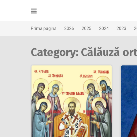
Skip
to
content
Prima pagină
2026
2025
2024
2023
2
Category: Călăuză or