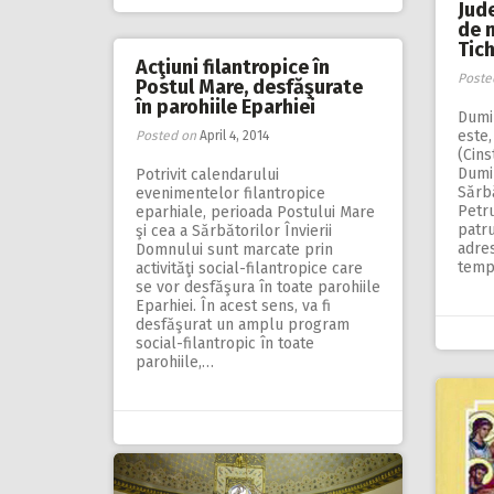
Jude
de m
Tich
Acţiuni filantropice în
Poste
Postul Mare, desfăşurate
în parohiile Eparhiei
Dumin
este,
Posted on
April 4, 2014
(Cins
Dumin
Potrivit calendarului
Sărbă
evenimentelor filantropice
Petru
eparhiale, perioada Postului Mare
patru
şi cea a Sărbătorilor Învierii
adre
Domnului sunt marcate prin
temp
activităţi social-filantropice care
se vor desfăşura în toate parohiile
Eparhiei. În acest sens, va fi
desfăşurat un amplu program
social-filantropic în toate
parohiile,…