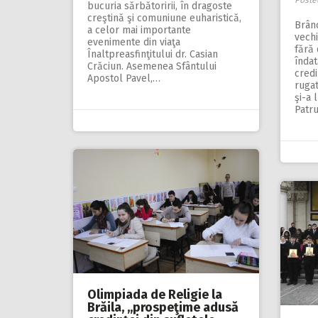
Poste
bucuria sărbătoririi, în dragoste
creştină şi comuniune euharistică,
Brân
a celor mai importante
vech
evenimente din viaţa
fără 
Înaltpreasfinţitului dr. Casian
îndat
Crăciun. Asemenea Sfântului
credi
Apostol Pavel,…
rugat
şi-a 
Patru
Olimpiada de Religie la
Brăila, ,,prospeţime adusă