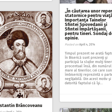
,,În căutarea unor repe
statornice pentru viaţă
Importanţa Tainelor
Sfintei Spovedanii şi
Sfintei Împărtăşanii,
pentru tineri. Sondaj d
opinie.
Posted on
April 4, 2014
Timpul prezent ne arată faptu
în Biserică sunt prezenţi şi
participă la slujbe mulţi tineri
procentual însă, din numărul
mare al tinerilor, cei care sun
îmbisericiţi reprezintă o part
neglijabilă. Din acest motiv şi
datorită faptului că îşi…
stantin Brâncoveanu