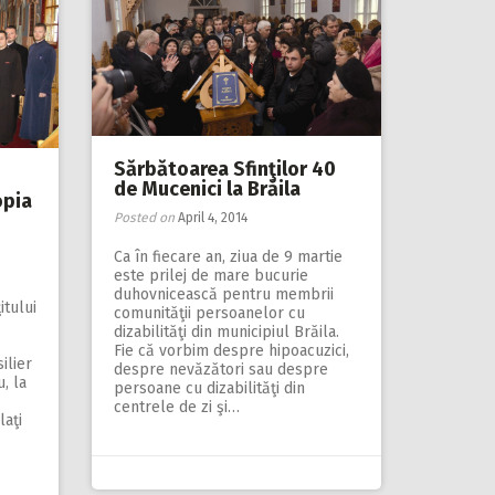
Sărbătoarea Sfinţilor 40
de Mucenici la Brăila
opia
Posted on
April 4, 2014
Ca în fiecare an, ziua de 9 martie
este prilej de mare bucurie
duhovnicească pentru membrii
itului
comunităţii persoanelor cu
dizabilităţi din municipiul Brăila.
Fie că vorbim despre hipoacuzici,
ilier
despre nevăzători sau despre
, la
persoane cu dizabilităţi din
centrele de zi şi…
laţi