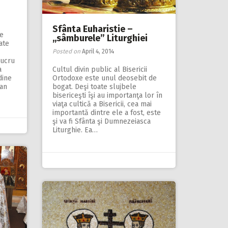
Sfânta Euharistie –
te
,,sâmburele” Liturghiei
ate
Posted on
April 4, 2014
lucru
a
Cultul divin public al Bisericii
dine
Ortodoxe este unul deosebit de
lan
bogat. Deşi toate slujbele
bisericeşti îşi au importanţa lor în
viaţa cultică a Bisericii, cea mai
importantă dintre ele a fost, este
şi va fi Sfânta şi Dumnezeiasca
Liturghie. Ea…