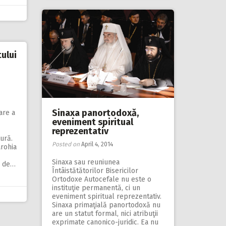
tului
Sinaxa panortodoxă,
are a
eveniment spiritual
reprezentativ
ură.
Posted on
April 4, 2014
arohia
Sinaxa sau reuniunea
a de…
Întâistătătorilor Bisericilor
Ortodoxe Autocefale nu este o
instituţie permanentă, ci un
eveniment spiritual reprezentativ.
Sinaxa primaţială panortodoxă nu
are un statut formal, nici atribuţii
exprimate canonico-juridic. Ea nu