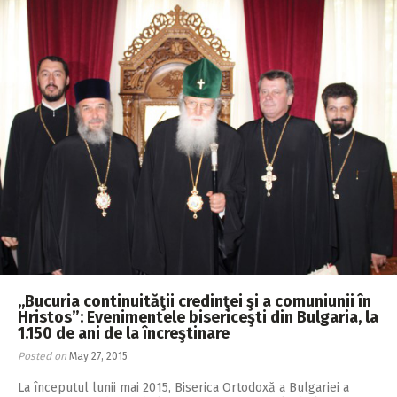
,,Bucuria continuităţii credinţei şi a comuniunii în
Hristos”: Evenimentele bisericeşti din Bulgaria, la
1.150 de ani de la încreştinare
Posted on
May 27, 2015
La începutul lunii mai 2015, Biserica Ortodoxă a Bulgariei a