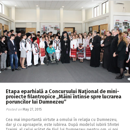
Etapa eparhială a Concursului Naţional de mini-
proiecte filantropice ,,Mâini întinse spre lucrarea
poruncilor lui Dumnezeu”
Posted on
May 27, 2015
Cea mai importantă virtute a omului în relaţia cu Dumnezeu,
dar şi cu aproapele, este iubirea. După modelul iubirii Sfintei
Treimi, al celui arătat de Fiul lui Dumnezeu pentru om, şi noi