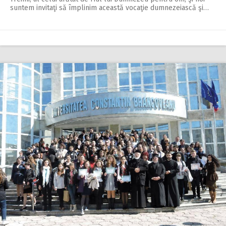
suntem invitaţi să împlinim această vocaţie dumnezeiască şi…