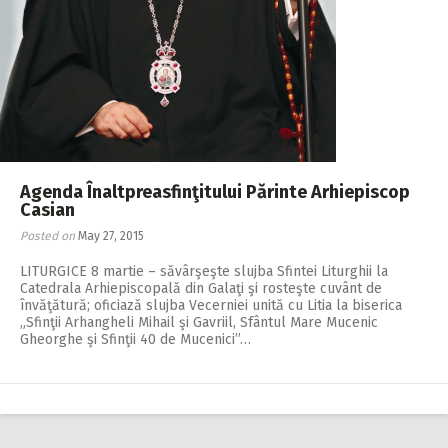
Agenda Înaltpreasfinţitului Părinte Arhiepiscop
Casian
Posted on
May 27, 2015
LITURGICE 8 martie – săvârşeşte slujba Sfintei Liturghii la
Catedrala Arhiepiscopală din Galaţi şi rosteşte cuvânt de
învăţătură; oficiază slujba Vecerniei unită cu Litia la biserica
„Sfinţii Arhangheli Mihail şi Gavriil, Sfântul Mare Mucenic
Gheorghe şi Sfinţii 40 de Mucenici”…