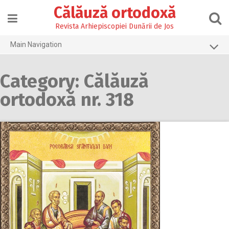
Skip
Călăuză ortodoxă
to
content
Revista Arhiepiscopiei Dunării de Jos
Main Navigation
Prima pagină
Category: Călăuză
2026
ortodoxă nr. 318
2025
2024
2023
2022
2021
2020
2019