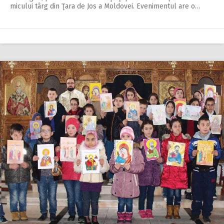
micului târg din Ţara de Jos a Moldovei. Evenimentul are o…