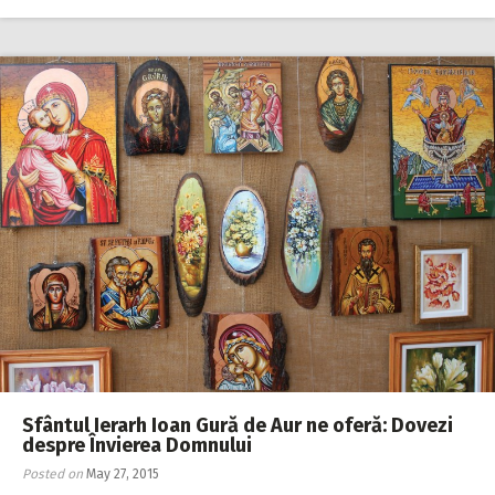
Sfântul Ierarh Ioan Gură de Aur ne oferă: Dovezi
despre Învierea Domnului
Posted on
May 27, 2015