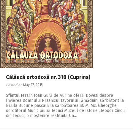
2018
2017
2016
2015
2014
2013
2012
Călăuză ortodoxă nr. 318 (Cuprins)
2011
Posted on
May 27, 2015
2010
Sfântul Ierarh Ioan Gură de Aur ne oferă: Dovezi despre
Învierea Domnului Praznicul Izvorului Tămăduirii sărbătorit la
2009
Brăila Bucurie pascală la sărbătoarea Sf. M. Mc. Gheorghe,
ocrotitorul Municipiului Tecuci Muzeul de Istorie ,,Teodor Cincu”
din Tecuci, o moştenire restituită Un…