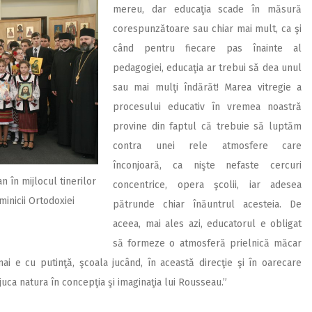
mereu, dar educaţia scade în măsură
corespunzătoare sau chiar mai mult, ca şi
când pentru fiecare pas înainte al
pedagogiei, educaţia ar trebui să dea unul
sau mai mulţi îndărăt! Marea vitregie a
procesului educativ în vremea noastră
provine din faptul că trebuie să luptăm
contra unei rele atmosfere care
înconjoară, ca nişte nefaste cercuri
n în mijlocul tinerilor
concentrice, opera şcolii, iar adesea
minicii Ortodoxiei
pătrunde chiar înăuntrul acesteia. De
aceea, mai ales azi, educatorul e obligat
să formeze o atmosferă prielnică măcar
ai e cu putinţă, şcoala jucând, în această direcţie şi în oarecare
juca natura în concepţia şi imaginaţia lui Rousseau.”