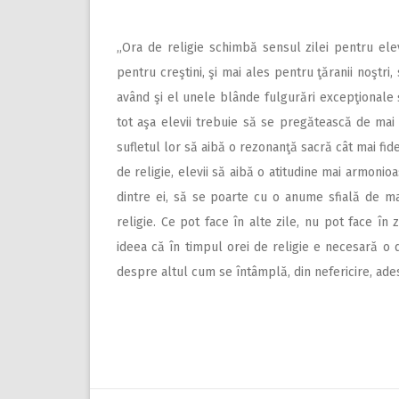
,,Ora de religie schimbă sensul zilei pentru el
pentru creştini, şi mai ales pentru ţăranii noştr
având şi el unele blânde fulgurări excepţionale ş
tot aşa elevii trebuie să se pregătească de mai î
sufletul lor să aibă o rezonanţă sacră cât mai fide
de religie, elevii să aibă o atitudine mai armonio
dintre ei, să se poarte cu o anume sfială de ma
religie. Ce pot face în alte zile, nu pot face în z
ideea că în timpul orei de religie e necesară o d
despre altul cum se întâmplă, din nefericire, ades