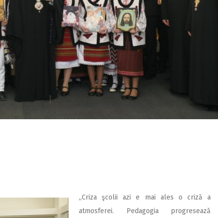
,,Criza şcolii azi e mai ales o criză a
atmosferei. Pedagogia progresează