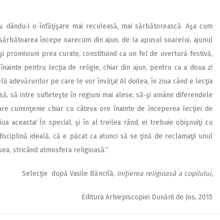
ev, dându‑i o înfăţişare mai reculeasă, mai sărbătorească. Aşa cum
i, sărbătoarea începe oarecum din ajun, de la apusul soarelui, ajunul
i promisiuni prea curate, constituind ca un fel de uvertură festivă,
nainte pentru lecţia de religie, chiar din ajun, pentru ca a doua zi
lă adevărurilor pe care le vor învăţa! Al doilea, în ziua când e lecţia
asă, să intre sufleteşte în regiuni mai alese, să‑şi amâne diferendele
re cuminţenie chiar cu câteva ore înainte de începerea lecţiei de
iua aceasta! În special, şi în al treilea rând, ei trebuie obişnuiţi cu
isciplină ideală, că e păcat ca atunci să se ţină de reclamaţii unul
ea, stricând atmosfera religioasă.”
Selecţie după Vasile Băncilă,
Iniţierea religioasă a copilului,
Editura Arhiepiscopiei Dunării de Jos, 2015