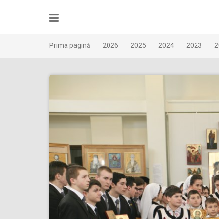
Skip
to
content
Prima pagină
2026
2025
2024
2023
2