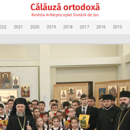
Călăuză ortodoxă
Revista Arhiepiscopiei Dunării de Jos
022
2021
2020
2019
2018
2017
2016
2015