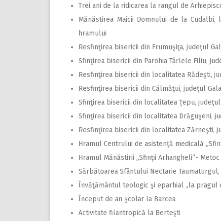
Trei ani de la ridicarea la rangul de Arhiepis
Mănăstirea Maicii Domnului de la Cudalbi, 
hramului
Resfinţirea bisericii din Frumuşiţa, judeţul Gal
Sfinţirea bisericii din Parohia Târlele Filiu, ju
Resfinţirea bisericii din localitatea Rădeşti, j
Resfinţirea bisericii din Călmăţui, judeţul Gala
Sfinţirea bisericii din localitatea Ţepu, judeţul
Sfinţirea bisericii din localitatea Drăguşeni, j
Resfinţirea bisericii din localitatea Zărneşti, j
Hramul Centrului de asistenţă medicală „Sfinţ
Hramul Mănăstirii ,,Sfinţii Arhangheli”- Metoc
Sărbătoarea Sfântului Nectarie Taumaturgul, 
Învăţământul teologic şi eparhial ,,la pragul 
Început de an şcolar la Barcea
Activitate filantropică la Berteşti