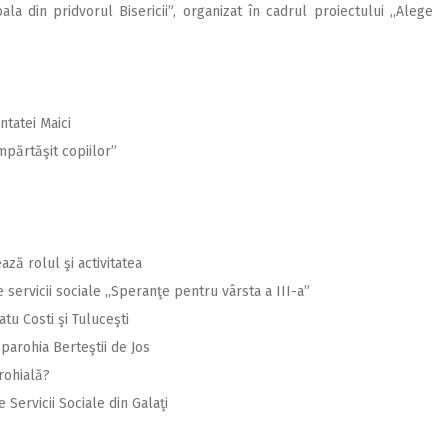
la din pridvorul Bisericii”, organizat în cadrul proiectului ,,Alege
ntatei Maici
împărtăşit copiilor”
ază rolul şi activitatea
 servicii sociale ,,Speranţe pentru vârsta a III-a”
atu Costi şi Tuluceşti
parohia Berteştii de Jos
rohială?
 Servicii Sociale din Galaţi