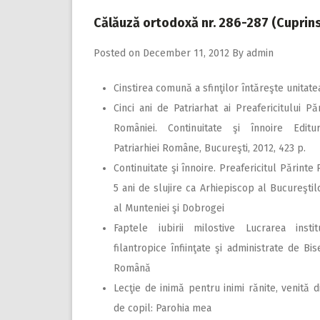
Călăuză ortodoxă nr. 286-287 (Cuprins
Posted on
December 11, 2012
By
admin
Cinstirea comună a sfinţilor întăreşte unitatea
Cinci ani de Patriarhat ai Preafericitului Pă
României. Continuitate şi înnoire Editu
Patriarhiei Române, Bucureşti, 2012, 423 p.
Continuitate şi înnoire. Preafericitul Părinte 
5 ani de slujire ca Arhiepiscop al Bucureştilo
al Munteniei şi Dobrogei
Faptele iubirii milostive Lucrarea institu
filantropice înfiinţate şi administrate de Bi
Română
Lecţie de inimă pentru inimi rănite, venită di
de copil: Parohia mea