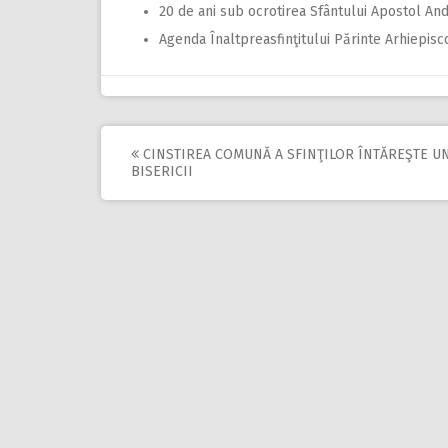
20 de ani sub ocrotirea Sfântului Apostol An
Agenda Înaltpreasfinţitului Părinte Arhiepisc
CINSTIREA COMUNĂ A SFINŢILOR ÎNTĂREŞTE UN
Post
BISERICII
navigation