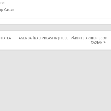
dre
i
op Casian
ITATEA
AGENDA ÎNALTPREASFINŢITULUI PĂRINTE ARHIEPISCOP
CASIAN