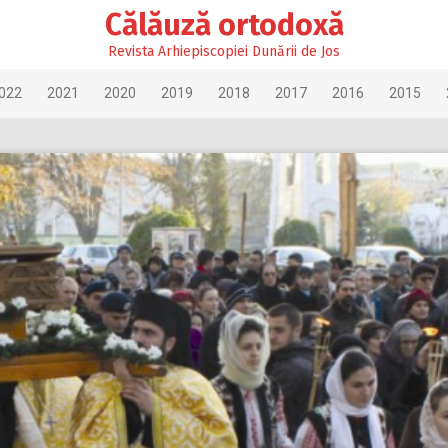
Călăuză ortodoxă
Revista Arhiepiscopiei Dunării de Jos
022
2021
2020
2019
2018
2017
2016
2015