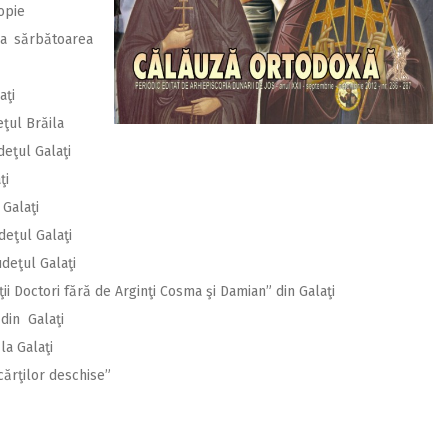
copie
la sărbătoarea
aţi
deţul Brăila
udeţul Galaţi
ţi
 Galaţi
udeţul Galaţi
udeţul Galaţi
ii Doctori fără de Arginţi Cosma şi Damian” din Galaţi
 din Galaţi
la Galaţi
cărţilor deschise”