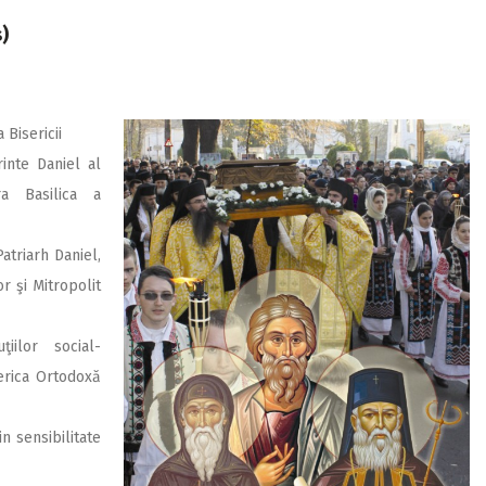
)
 Bisericii
rinte Daniel al
ra Basilica a
Patriarh Daniel,
r şi Mitropolit
ţiilor social-
serica Ortodoxă
n sensibilitate