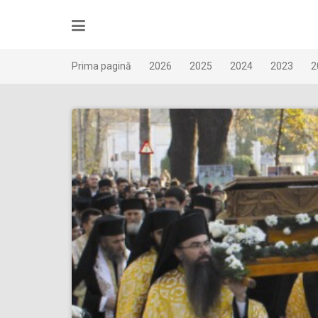
Skip
to
content
Prima pagină
2026
2025
2024
2023
2