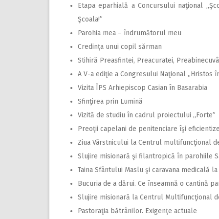
Etapa eparhială a Concursului naţional ,,Şcoa
Şcoala!”
Parohia mea – îndrumătorul meu
Credinţa unui copil sărman
Stihiră Preasfintei, Preacuratei, Preabinecuvâ
A V-a ediţie a Congresului Naţional ,,Hristos 
Vizita ÎPS Arhiepiscop Casian în Basarabia
Sfinţirea prin Lumină
Vizită de studiu în cadrul proiectului ,,Forte”
Preoţii capelani de penitenciare îşi eficientize
Ziua Vârstnicului la Centrul multifuncţional de
Slujire misionară şi filantropică în parohiile S
Taina Sfântului Maslu şi caravana medicală la 
Bucuria de a dărui. Ce înseamnă o cantină pa
Slujire misionară la Centrul Multifuncţional de
Pastoraţia bătrânilor. Exigenţe actuale