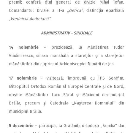
premii; conferă dlui general de divizie Mihai Tofan,
Comandantul Diviziei a II-a
,,Getica”
, distincţia eparhială
„Vrednicia Andreiană“
.
ADMINISTRATIV – SINODALE
14 noiembrie
– prezidează, la Mănăstirea Tudor
Vladimirescu, sinaxa monahală a stareţilor şi a stareţelor
mănăstirilor din cuprinsul Arhiepiscopiei Dunării de Jos.
17 noiembrie
– vizitează, împreună cu ÎPS Serafim,
Mitroplitul Ortodox Român al Europei Centrale şi de Nord,
obştile Mănăstirilor Lacu Sărat şi Măxineni din judeţul
Brăila, precum şi Catedrala ,,Naşterea Domnului” din
municipiul Brăila.
5 decembrie
– participă, la Grădiniţa ortodoxă „Familia“ din