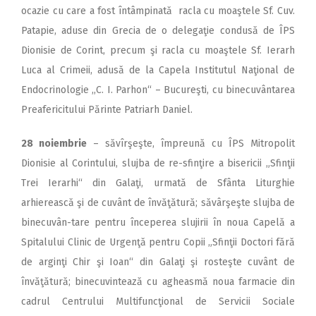
ocazie cu care a fost întâmpinată racla cu moaştele Sf. Cuv.
Patapie, aduse din Grecia de o delegaţie condusă de ÎPS
Dionisie de Corint, precum şi racla cu moaştele Sf. Ierarh
Luca al Crimeii, adusă de la Capela Institutul Naţional de
Endocrinologie ,,C. I. Parhon“ – Bucureşti, cu binecuvântarea
Preafericitului Părinte Patriarh Daniel.
28 noiembrie
– săvîrşeşte, împreună cu ÎPS Mitropolit
Dionisie al Corintului, slujba de re-sfinţire a bisericii „Sfinţii
Trei Ierarhi“ din Galaţi, urmată de Sfânta Liturghie
arhierească şi de cuvânt de învăţătură; săvârşeşte slujba de
binecuvân-tare pentru începerea slujirii în noua Capelă a
Spitalului Clinic de Urgenţă pentru Copii „Sfinţii Doctori fără
de arginţi Chir şi Ioan“ din Galaţi şi rosteşte cuvânt de
învăţătură; binecuvintează cu agheasmă noua farmacie din
cadrul Centrului Multifuncţional de Servicii Sociale