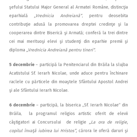
şefului Statului Major General al Armatei Române, distincţia
eparhială
„Vrednicia Andreiană“
, pentru deosebita
contribuţie adusă la promovarea dreptei credinţe şi la
cooperarea dintre Biserică şi Armată; conferă la trei dintre
cei mai merituoşi elevi şi studenţi din eparhie premii şi
diploma
„Vrednicia Andreiană pentru tineri“.
5 decembrie
– participă la Penitenciarul din Brăila la slujba
Acatistului Sf. Ierarh Nicolae, unde aduce pentru închinare
raclele cu părticele din moaştele Sfântului Apostol Andrei
şi ale Sfântului Ierarh Nicolae.
6 decembrie
– participă, la biserica „Sf. Ierarh Nicolae“ din
Brăila, la programul religios artistic oferit de elevii
câştigatori ai Concursului de religie
,,La ora de religie,
copilul învaţă iubirea lui Hristos”,
cărora le oferă daruri şi