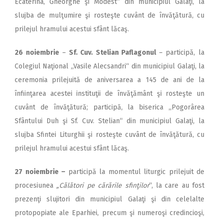
Ecaterina, Gheorghe şi Modest“ din municipiul Galaţi, la
slujba de mulţumire şi rosteşte cuvânt de învăţătură, cu
prilejul hramului acestui sfânt lăcaş.
26 noiembrie
–
Sf. Cuv. Stelian Paflagonul
– participă, la
Colegiul Naţional ,,Vasile Alecsandri“ din municipiul Galaţi, la
ceremonia prilejuită de aniversarea a 145 de ani de la
înfiinţarea acestei instituţii de învăţământ şi rosteşte un
cuvânt de învăţătură; participă, la biserica ,,Pogorârea
Sfântului Duh şi Sf. Cuv. Stelian“ din municipiul Galaţi, la
slujba Sfintei Liturghii şi rosteşte cuvânt de învăţătură, cu
prilejul hramului acestui sfânt lăcaş.
27 noiembrie –
participă la momentul liturgic prilejuit de
procesiunea
„Călători pe cărările sfinţilor
“, la care au fost
prezenţi slujitori din municipiul Galaţi şi din celelalte
protopopiate ale Eparhiei, precum şi numeroşi credincioşi,