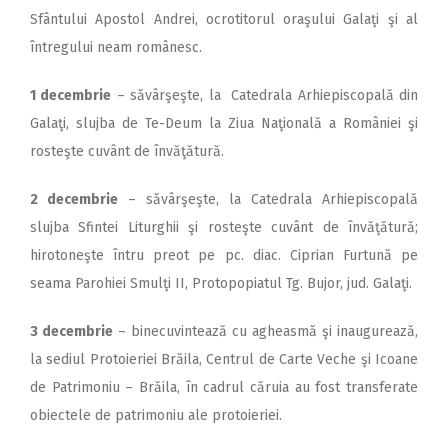
Sfântului Apostol Andrei, ocrotitorul oraşului Galaţi şi al
întregului neam românesc.
1 decembrie
– săvârşeşte, la Catedrala Arhiepiscopală din
Galaţi, slujba de Te-Deum la Ziua Naţională a României şi
rosteşte cuvânt de învăţătură.
2 decembrie
– săvârşeşte, la Catedrala Arhiepiscopală
slujba Sfintei Liturghii şi rosteşte cuvânt de învăţătură;
hirotoneşte întru preot pe pc. diac. Ciprian Furtună pe
seama Parohiei Smulţi II, Protopopiatul Tg. Bujor, jud. Galaţi.
3 decembrie
– binecuvintează cu agheasmă şi inaugurează,
la sediul Protoieriei Brăila, Centrul de Carte Veche şi Icoane
de Patrimoniu – Brăila, în cadrul căruia au fost transferate
obiectele de patrimoniu ale protoieriei.