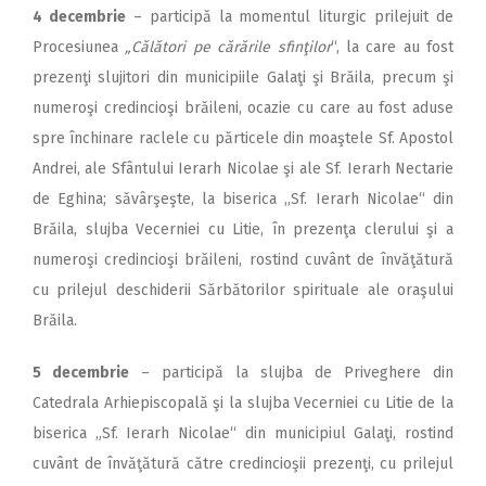
4 decembrie
– participă la momentul liturgic prilejuit de
Procesiunea
„Călători pe cărările sfinţilor
“, la care au fost
prezenţi slujitori din municipiile Galaţi şi Brăila, precum şi
numeroşi credincioşi brăileni, ocazie cu care au fost aduse
spre închinare raclele cu părticele din moaştele Sf. Apostol
Andrei, ale Sfântului Ierarh Nicolae şi ale Sf. Ierarh Nectarie
de Eghina; săvârşeşte, la biserica ,,Sf. Ierarh Nicolae“ din
Brăila, slujba Vecerniei cu Litie, în prezenţa clerului şi a
numeroşi credincioşi brăileni, rostind cuvânt de învăţătură
cu prilejul deschiderii Sărbătorilor spirituale ale oraşului
Brăila.
5 decembrie
– participă la slujba de Priveghere din
Catedrala Arhiepiscopală şi la slujba Vecerniei cu Litie de la
biserica „Sf. Ierarh Nicolae“ din municipiul Galaţi, rostind
cuvânt de învăţătură către credincioşii prezenţi, cu prilejul