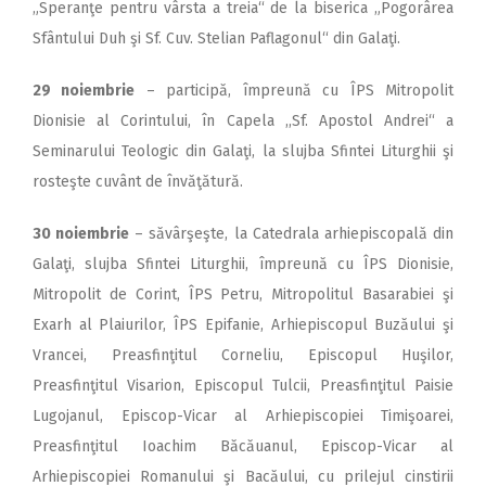
„Speranţe pentru vârsta a treia“ de la biserica „Pogorârea
Sfântului Duh şi Sf. Cuv. Stelian Paflagonul“ din Galaţi.
29 noiembrie
– participă, împreună cu ÎPS Mitropolit
Dionisie al Corintului, în Capela ,,Sf. Apostol Andrei“ a
Seminarului Teologic din Galaţi, la slujba Sfintei Liturghii şi
rosteşte cuvânt de învăţătură.
30 noiembrie
– săvârşeşte, la Catedrala arhiepiscopală din
Galaţi, slujba Sfintei Liturghii, împreună cu ÎPS Dionisie,
Mitropolit de Corint, ÎPS Petru, Mitropolitul Basarabiei şi
Exarh al Plaiurilor, ÎPS Epifanie, Arhiepiscopul Buzăului şi
Vrancei, Preasfinţitul Corneliu, Episcopul Huşilor,
Preasfinţitul Visarion, Episcopul Tulcii, Preasfinţitul Paisie
Lugojanul, Episcop-Vicar al Arhiepiscopiei Timişoarei,
Preasfinţitul Ioachim Băcăuanul, Episcop-Vicar al
Arhiepiscopiei Romanului şi Bacăului, cu prilejul cinstirii