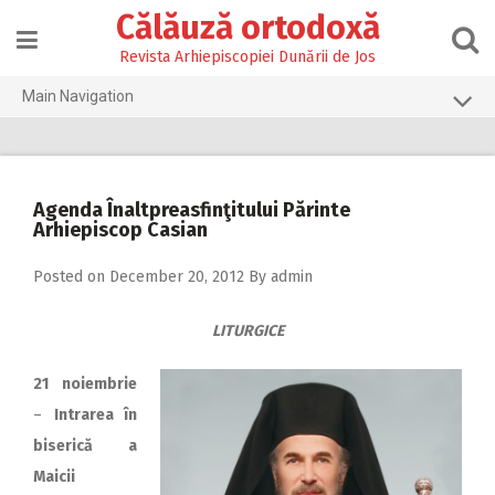
Skip
Călăuză ortodoxă
to
content
Revista Arhiepiscopiei Dunării de Jos
Main Navigation
Prima pagină
2026
Agenda Înaltpreasfinţitului Părinte
2025
Arhiepiscop Casian
2024
Posted on
December 20, 2012
By
admin
2023
LITURGICE
2022
2021
21 noiembrie
–
Intrarea în
2020
biserică a
2019
Maicii