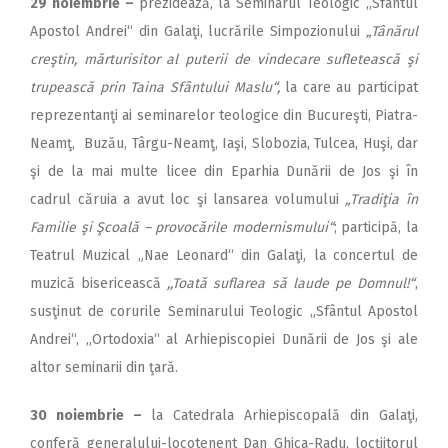
29 noiembrie –
prezidează, la Seminarul Teologic ,,Sfântul
Apostol Andrei“ din Galaţi, lucrările Simpozionului
„Tânărul
creştin, mărturisitor al puterii de vindecare sufletească şi
trupească prin Taina Sfântului Maslu“,
la care au participat
reprezentanţi ai seminarelor teologice din Bucureşti, Piatra-
Neamţ, Buzău, Târgu-Neamţ, Iaşi, Slobozia, Tulcea, Huşi, dar
şi de la mai multe licee din Eparhia Dunării de Jos şi în
cadrul căruia a avut loc şi lansarea volumului
„Tradiţia în
Familie şi Şcoală – provocările modernismului“
; participă, la
Teatrul Muzical „Nae Leonard“ din Galaţi, la concertul de
muzică bisericească
,,Toată suflarea să laude pe Domnul!“
,
susţinut de corurile Seminarului Teologic „Sfântul Apostol
Andrei“, „Ortodoxia“ al Arhiepiscopiei Dunării de Jos şi ale
altor seminarii din ţară.
30 noiembrie –
la Catedrala Arhiepiscopală din Galaţi,
conferă generalului-locotenent Dan Ghica-Radu, locţiitorul