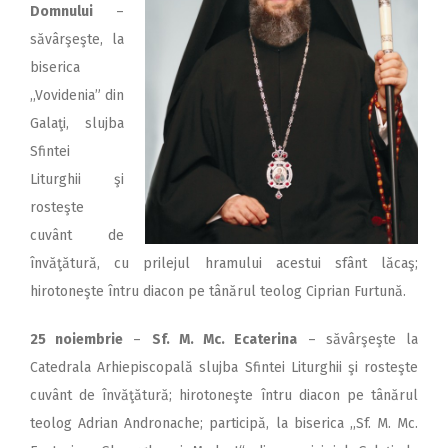
2018
Domnului
–
săvârşeşte, la
2017
biserica
2016
,,Vovidenia” din
2015
Galaţi, slujba
Sfintei
2014
Liturghii şi
2013
rosteşte
2012
cuvânt de
învăţătură, cu prilejul hramului acestui sfânt lăcaş;
2011
hirotoneşte întru diacon pe tânărul teolog Ciprian Furtună.
2010
25 noiembrie
–
Sf. M. Mc. Ecaterina
– săvârşeşte la
2009
Catedrala Arhiepiscopală slujba Sfintei Liturghii şi rosteşte
cuvânt de învăţătură; hirotoneşte întru diacon pe tânărul
teolog Adrian Andronache; participă, la biserica ,,Sf. M. Mc.