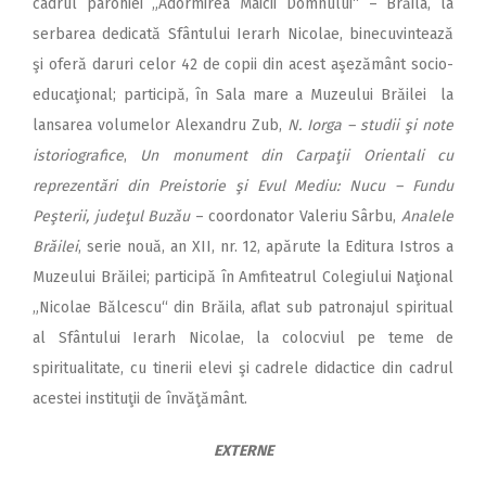
cadrul parohiei „Adormirea Maicii Domnului“ – Brăila, la
serbarea dedicată Sfântului Ierarh Nicolae, binecuvintează
şi oferă daruri celor 42 de copii din acest aşezământ socio-
educaţional; participă, în Sala mare a Muzeului Brăilei la
lansarea volumelor Alexandru Zub,
N. Iorga – studii şi note
istoriografice
,
Un monument din Carpaţii Orientali cu
reprezentări din Preistorie şi Evul Mediu: Nucu – Fundu
Peşterii, judeţul Buzău
– coordonator Valeriu Sârbu,
Analele
Brăilei
, serie nouă, an XII, nr. 12, apărute la Editura Istros a
Muzeului Brăilei; participă în Amfiteatrul Colegiului Naţional
„Nicolae Bălcescu“ din Brăila, aflat sub patronajul spiritual
al Sfântului Ierarh Nicolae, la colocviul pe teme de
spiritualitate, cu tinerii elevi şi cadrele didactice din cadrul
acestei instituţii de învăţământ.
EXTERNE