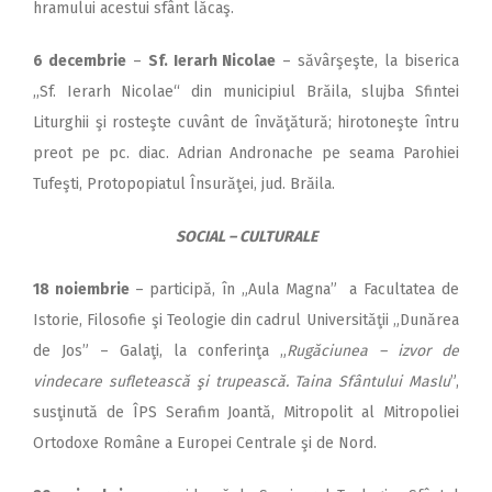
hramului acestui sfânt lăcaş.
6 decembrie
–
Sf. Ierarh Nicolae
– săvârşeşte, la biserica
,,Sf. Ierarh Nicolae“ din municipiul Brăila, slujba Sfintei
Liturghii şi rosteşte cuvânt de învăţătură; hirotoneşte întru
preot pe pc. diac. Adrian Andronache pe seama Parohiei
Tufeşti, Protopopiatul Însurăţei, jud. Brăila.
SOCIAL – CULTURALE
18 noiembrie
– participă, în „Aula Magna” a Facultatea de
Istorie, Filosofie şi Teologie din cadrul Universităţii „Dunărea
de Jos” – Galaţi, la conferinţa „
Rugăciunea – izvor de
vindecare sufletească şi trupească. Taina Sfântului Maslu
”,
susţinută de ÎPS Serafim Joantă, Mitropolit al Mitropoliei
Ortodoxe Române a Europei Centrale şi de Nord.