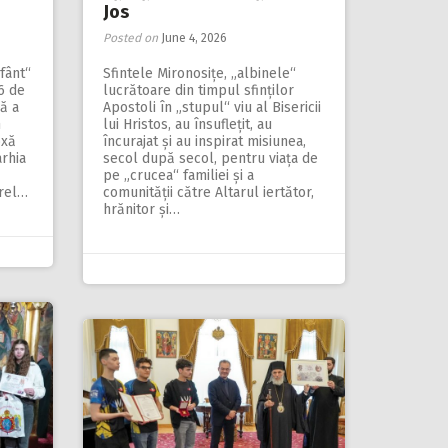
Jos
Posted on
June 4, 2026
fânt“
Sfintele Mironosițe, „albinele“
46 de
lucrătoare din timpul sfinților
lă a
Apostoli în „stupul“ viu al Bisericii
n
lui Hristos, au însuflețit, au
oxă
încurajat și au inspirat misiunea,
rhia
secol după secol, pentru viața de
pe „crucea“ familiei și a
urel…
comunității către Altarul iertător,
hrănitor și…