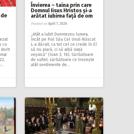
Învierea – taina prin care
Domnul Iisus Hristos și‑a
 de
arătat iubirea față de om
Posted on
April 7, 2026
„Atât a iubit Dumnezeu lumea,
șezat
încât pe Fiul Său Cel Unul‑Născut
ă cu
L‑a dăruit, ca tot cel ce crede în El
 dorit
să nu piară, ci să aibă viață
 mai
veșnică“ (Ioan 3, 16). Sărbătoare
22,
de suflet, sărbătoare ce trezește
e…
atât sentimente de…