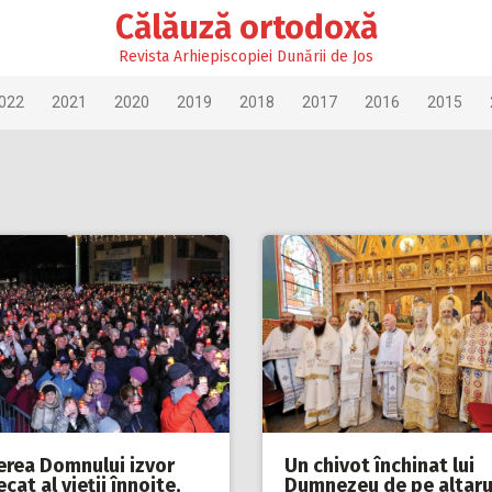
Călăuză ortodoxă
Revista Arhiepiscopiei Dunării de Jos
022
2021
2020
2019
2018
2017
2016
2015
ierea Domnului izvor
Un chivot închinat lui
cat al vieții înnoite,
Dumnezeu de pe altaru