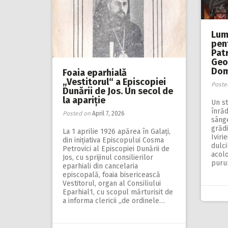
Lumi
pent
Patr
Geor
Dom
Foaia eparhială
„Vestitorul“ a Episcopiei
Poste
Dunării de Jos. Un secol de
la apariție
Un st
înrăd
Posted on
April 7, 2026
sânge
grădi
La 1 aprilie 1926 apărea în Galați,
Iviri
din inițiati­va Episcopului Cosma
dulci
Pe­­trovici al Episcopiei Dunării de
acolo
Jos, cu sprijinul consilierilor
puru
eparhiali din cancelaria
episcopală, foaia bisericească
Vestitorul, organ al Consiliului
Eparhial1, cu scopul mărturisit de
a informa clericii „de ordinele…