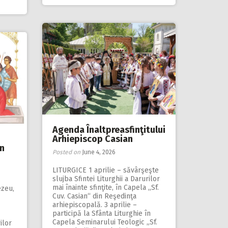
Agenda Înaltpreasfinţitului
Arhiepiscop Casian
n
Posted on
June 4, 2026
LITURGICE 1 aprilie – săvârşeşte
slujba Sfintei Liturghii a Darurilor
mai înainte sfinţite, în Capela ,,Sf.
ezeu,
Cuv. Casian“ din Reşedinţa
arhiepiscopală. 3 aprilie –
participă la Sfânta Liturghie în
Capela Seminarului Teologic „Sf.
ilor