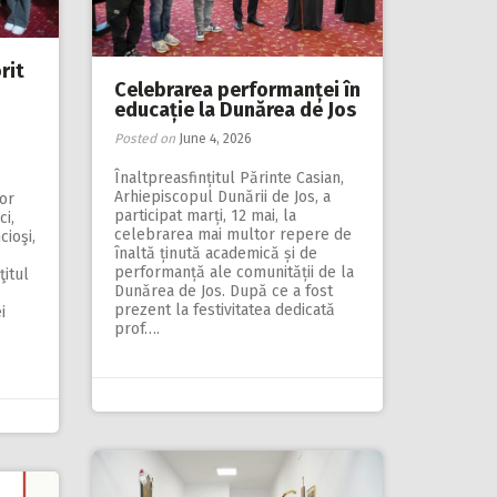
rit
Celebrarea performanței în
educație la Dunărea de Jos
Posted on
June 4, 2026
Înaltpreasfințitul Părinte Casian,
Arhiepiscopul Dunării de Jos, a
lor
participat marți, 12 mai, la
ci,
celebrarea mai multor repere de
ioşi,
înaltă ținută academică și de
performan­ță ale comunității de la
ţitul
Dunărea de Jos. După ce a fost
prezent la festivitatea dedicată
i
prof….