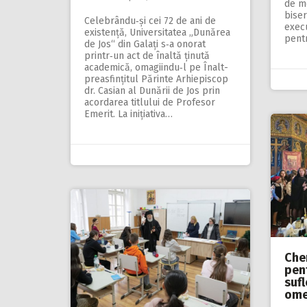
de m
biser
Celebrându‑și cei 72 de ani de
exec
existență, Uni­versitatea „Dună­rea
pent
de Jos“ din Galați s‑a onorat
printr‑un act de înaltă ținută
academică, omagiindu‑l pe Înalt­
prea­sfințitul Părinte Arhiepiscop
dr. Casian al Dunării de Jos prin
acor­darea titlului de Profesor
Emerit. La inițiativa…
Che
pen
sufl
ome