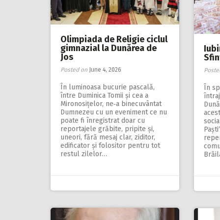
Olimpiada de Religie ciclul
gimnazial la Dunărea de
Iubi
Jos
Sfin
Posted on
June 4, 2026
Poste
În luminoasa bucurie pascală,
În sp
între Duminica Tomii și cea a
întra
Mironosițelor, ne‑a binecuvântat
Dunăr
Dumnezeu cu un eveniment ce nu
aces
poate fi înregistrat doar cu
socia
reportajele grăbite, pripite și,
Paști
uneori, fără mesaj clar, ziditor,
repe
edificator și folositor pentru tot
comun
restul zilelor…
Brăil