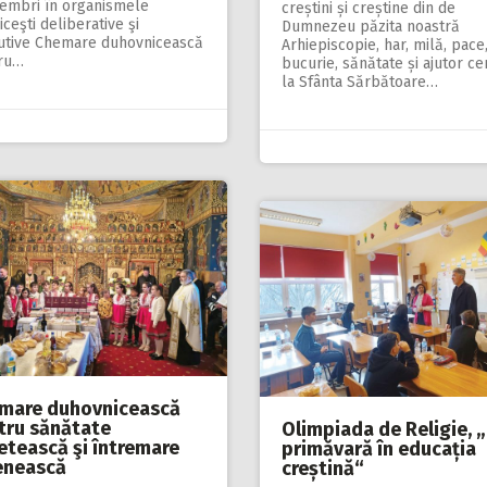
embri în organismele
creștini și creștine din de
iceşti deliberative şi
Dumnezeu păzita noastră
utive Chemare duhovnicească
Arhiepiscopie, har, milă, pace
ru…
bucurie, sănătate și ajutor ce
la Sfânta Sărbătoare…
mare duhovnicească
tru sănătate
Olimpiada de Religie, 
etească şi întremare
primăvară în educația
nească
creștină“