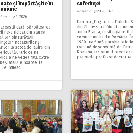
nate și împărtășite în
suferinţei
uniune
Posted on
June 4, 2026
d on
June 4, 2026
Parohia „Pogorârea Duhului S
din Clichy s‑a înfiinţat acum 
 această dată, Sărbătoarea
ani în Franța, în situaţia teribi
rii ne‑a ridicat din starea
comunismului din România. Î
lilor, singurătății,
1980 lua fiinţă parohia ortod
ințelor, necazurilor şi
română dependentă de Patria
ărilor la setea de ieșire din
Română, iar primul preot era
ericul lăuntric ce ne
părintele profesor doctor A
ică a ne vedea fața către
 Deși afară e noapte, la
ul ei mijesc…