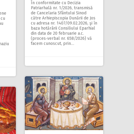
În conformitate cu Decizia
Patriarhală nr. 1/2026, transmisă
de Cancelaria Sfântului Sinod
țene
către Arhiepiscopia Dunării de Jos
 cu
cu adresa nr. 1407/09.02.2026, şi în
au
baza hotărârii Consiliului Eparhial
din data de 20 februarie a.c.
(proces‑verbal nr. 658/2026) vă
facem cunoscut, prin…
naziu
e