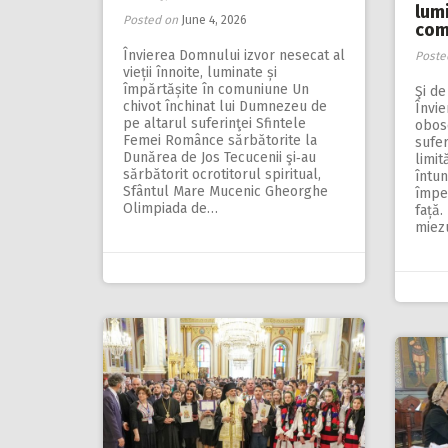
lumi
Posted on
June 4, 2026
com
Învierea Domnului izvor nesecat al
Poste
vieții înnoite, luminate și
împărtășite în comuniune Un
Şi de
chivot închinat lui Dumnezeu de
Învie
pe altarul suferinţei Sfintele
obose
Femei Românce sărbătorite la
sufer
Dunărea de Jos Tecucenii şi‑au
limit
sărbătorit ocrotitorul spiritual,
întun
Sfântul Mare Mucenic Gheorghe
împed
Olimpiada de…
față.
miez