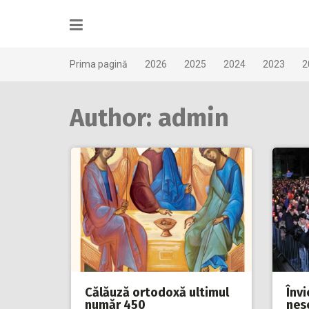
Skip
to
content
Prima pagină
2026
2025
2024
2023
2
Author:
admin
Călăuză ortodoxă ultimul
Înv
număr 450
nese