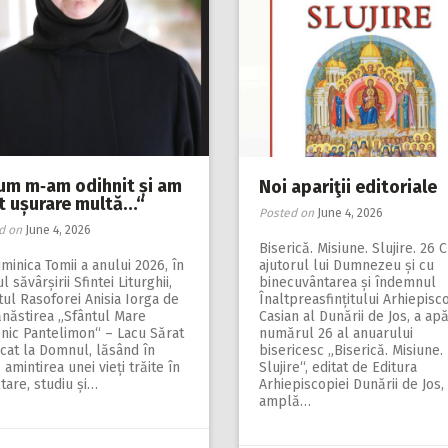
um m‑am odihnit și am
Noi apariţii editoriale
at ușurare multă…“
Posted on
June 4, 2026
d on
June 4, 2026
Biserică. Misiune. Slujire. 26 
minica Tomii a anului 2026, în
ajutorul lui Dumnezeu și cu
l săvârșirii Sfintei Liturghii,
binecuvântarea și îndemnul
tul Rasoforei Anisia Iorga de
Înaltpreasfințitului Arhiepisc
ănăstirea „Sfântul Mare
Casian al Dunării de Jos, a ap
nic Pantelimon“ – Lacu Sărat
numărul 26 al anuarului
cat la Domnul, lăsând în
bisericesc „Biserică. Misiune.
amintirea unei vieți trăite în
Slujire“, editat de Editura
tare, studiu și…
Arhiepiscopiei Dunării de Jos,
amplă…