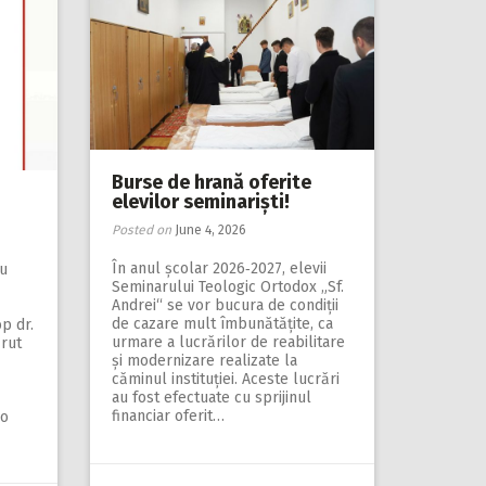
Burse de hrană oferite
elevilor seminariști!
Posted on
June 4, 2026
În anul școlar 2026‑2027, elevii
Cu
Seminarului Teologic Ortodox „Sf.
Andrei“ se vor bucura de condiții
de cazare mult îmbunătățite, ca
op dr.
urmare a lucrărilor de reabilitare
ărut
și modernizare realizate la
căminul instituției. Aceste lucrări
au fost efectuate cu sprijinul
financiar oferit…
 o