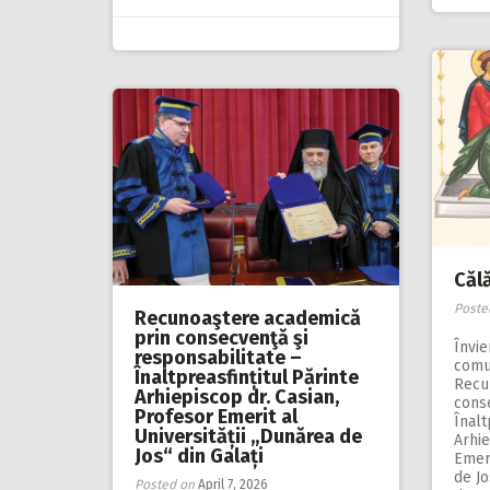
Căl
Poste
Recunoaştere academică
prin consecvenţă şi
Învi
responsabilitate –
comu
Înaltpreasfințitul Părinte
Recu
Arhiepiscop dr. Casian,
cons
Profesor Emerit al
Înalt
Universității „Dunărea de
Arhie
Jos“ din Galați
Emeri
de Jo
Posted on
April 7, 2026