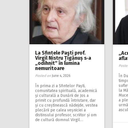
La Sfintele Paşti prof.
„Ac
Virgil Nistru Țigănuș s‑a
afl
„odihnit“ în lumina
Poste
nemuritoare
În Du
Posted on
June 4, 2026
timpu
sufle
În prima zi a Sfintelor Paști,
la M
comunitatea spirituală, academică
Muce
și culturală a Dunării de Jos a
a ple
primit cu profundă întristare, dar
urmă 
și cu creștinească nădejde, vestea
ascul
plecării pe calea veșniciei a
distinsului profesor, scriitor și om
de cultură domnul Virgil…