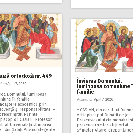
ăuză ortodoxă nr. 449
Învierea Domnului,
d on
April 7, 2026
luminoasa comuniune î
familie
erea Domnului, luminoasa
niune în familie
Posted on
April 7, 2026
noaştere academică prin
ecvenţă şi responsabilitate –
† CASIAN, din darul lui Dumn
preasfințitul Părinte
Arhiepiscopul Dunării de Jos
piscop dr. Casian, Profesor
Preacuviosului cin monahal și
t al Universității „Dunărea
preacucernicilor slujitori ai
s“ din Galați Privind alegerile
Sfintelor Altare, dreptmăritor