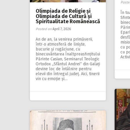
Poste
Olimpiada de Religie și
În to
Olimpiada de Cultură și
Sfint
Spiritualitate Românească
binec
Părin
Posted on
April 7, 2026
Eparh
desfă
An de an, la venirea primăverii,
misio
într‑o atmosferă de liniște,
cu po
bucurie și rugăciune, cu
cu po
binecuvântarea Înaltpreasfințitului
Activ
Părinte Casian, Seminarul Teologic
Ortodox „Sfântul Andrei“ din Galați
devine loc de întâlnire pentru
elevii din întregul județ. Aici, tinerii
vin cu emoție și…