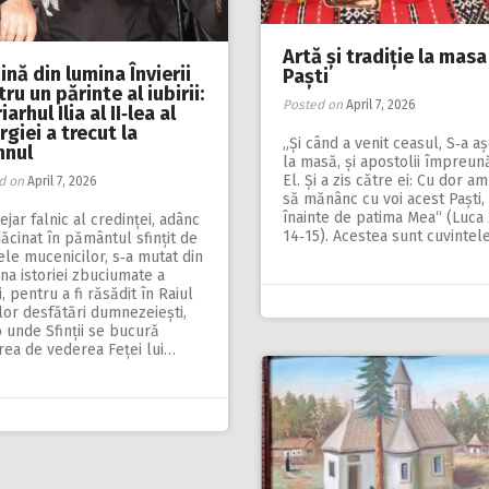
Artă și tradiție la masa
nă din lumina Învierii
Paști
ru un părinte al iubirii:
Posted on
April 7, 2026
iarhul Ilia al II‑lea al
giei a trecut la
„Și când a venit ceasul, S‑a a
nul
la masă, și apostolii împreun
El. Și a zis către ei: Cu dor am
d on
April 7, 2026
să mănânc cu voi acest Paști,
înainte de patima Mea“ (Luca 
ejar falnic al credinței, adânc
14‑15). Acestea sunt cuvintel
ăcinat în pământul sfințit de
le mucenicilor, s‑a mutat din
na istoriei zbuciumate a
ei, pentru a fi răsădit în Raiul
lor desfătări dumnezeiești,
 unde Sfinții se bucură
rea de vederea Feței lui…