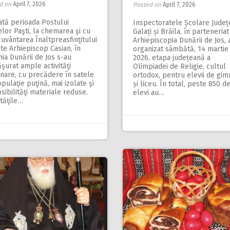
d on
April 7, 2026
Posted on
April 7, 2026
ată perioada Postului
Inspectoratele Școlare Ju­de
elor Paşti, la chemarea şi cu
Galați și Brăila, în parteneriat
uvântarea Înaltpreasfinţitului
Arhiepiscopia Dunării de Jos, 
te Arhiepiscop Casian, în
organizat sâmbătă, 14 martie
ia Dunării de Jos s-au
2026, etapa județeană a
şurat ample activităţi
Olimpiadei de Religie, cultul
nare, cu precădere în satele
ortodox, pentru elevii de gim
pulaţie puţină, mai izolate şi
și liceu. În total, peste 850 d
sibilităţi materiale reduse.
elevi au…
ităţile…