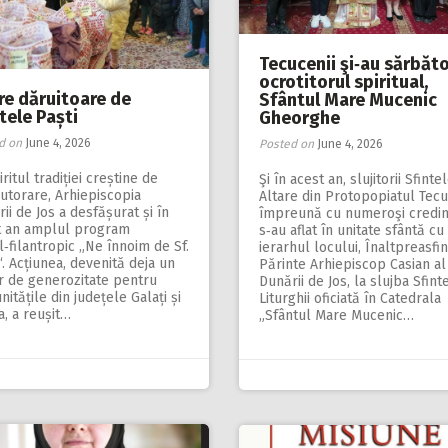
Tecucenii şi‑au sărbăto
ocrotitorul spiritual,
re dăruitoare de
Sfântul Mare Mucenic
tele Paști
Gheorghe
d on
June 4, 2026
Posted on
June 4, 2026
iritul tradiției creș­tine de
Şi în acest an, slujitorii Sfinte
jutorare, Ar­hiepis­copia
Altare din Protopopiatul Tecu
ii de Jos a desfășurat și în
împreună cu numeroşi credinc
t an amplul program
s‑au aflat în unitate sfântă cu
l‑filantropic „Ne înnoim de Sf.
ierarhul locului, Înaltpreasfin
“. Acțiunea, devenită deja un
Părinte Arhiepiscop Casian al
r de generozitate pentru
Dunării de Jos, la slujba Sfinte
itățile din județele Galați și
Liturghii oficiată în Catedrala
a, a reușit…
„Sfântul Mare Mucenic…