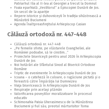
Patriarhul Ilia al II‑lea al Georgiei a trecut la Domnul
Foaia eparhială „Vestitorul“ a Episcopiei Dunării de Jos.
Un secol de la apariție
Repere istorice și duhovnicești în tradiția sihăstrească a
Mănăstirii Buciumeni
Agenda Înaltpreasfinţitului Arhiepiscop Casian
Călăuză ortodoxă nr. 447-448
Călăuză ortodoxă nr. 447-448
„Pe femeile sfinte, pe vlăstarele Evangheliei, ale
României podoabe, să le cinstim…“
Proiectele bisericeşti pentru anul 2026 în Arhiepiscopia
Dunării de Jos
Noi hotărâri ale Sfântului Sinod al Bisericii Ortodoxe
Române
Triptic de evenimente în Arhiepiscopia Dunării de Jos
Icoana – o cateheză în culoare, o rugăciune pictată și o
fereastră către Împărăția lui Dumnezeu
Viaţa bisericească în Arhiepiscopia Dunării de Jos
Respirație prin același plămân
Valorificarea poveștilor moralizatoare în procesul
educativ
Schimonahia Paisia Gherasimescu de la Mănăstirea
Buciumeni și fiul său, preotul mărturisitor Toma