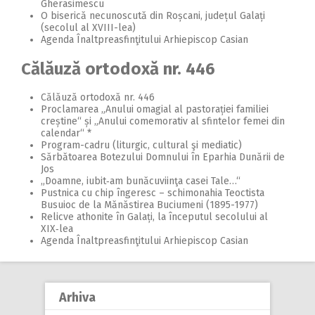
Gherasimescu
O biserică necunoscută din Roșcani, județul Galați
(secolul al XVIII-lea)
Agenda Înaltpreasfinţitului Arhiepiscop Casian
Călăuză ortodoxă nr. 446
Călăuză ortodoxă nr. 446
Proclamarea „Anului omagial al pastorației familiei
creștine“ și „Anului comemorativ al sfintelor femei din
calendar“ *
Program-cadru (liturgic, cultural şi mediatic)
Sărbătoarea Botezului Domnului în Eparhia Dunării de
Jos
„Doamne, iubit‑am bunăcuviinţa casei Tale…“
Pustnica cu chip îngeresc – schimonahia Teoctista
Busuioc de la Mănăstirea Buciumeni (1895-1977)
Relicve athonite în Galați, la începutul secolului al
XIX‑lea
Agenda Înaltpreasfinţitului Arhiepiscop Casian
Arhiva