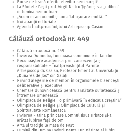
Burse de hrană oferite elevilor seminariști!
2018
La Sfintele Paşti prof. Virgil Nistru Țigănuș s‑a „odihnit“
în lumina nemuritoare
2017
„Acum m‑am odihnit și am aflat ușurare multă…“
Noi apariţii editoriale
2016
Agenda Înaltpreasfinţitului Arhiepiscop Casian
2015
Călăuză ortodoxă nr. 449
2014
Călăuză ortodoxă nr. 449
Învierea Domnului, luminoasa comuniune în familie
2013
Recunoaştere academică prin consecvenţă şi
responsabilitate – Înaltpreasfințitul Părinte
2012
Arhiepiscop dr. Casian, Profesor Emerit al Universității
„Dunărea de Jos“ din Galați
2011
Privind alegerile de membri în organismele bisericeşti
deliberative şi executive
2010
Chemare duhovnicească pentru sănătate sufletească şi
întremare omenească
2009
Olimpiada de Religie, „o primăvară în educația creștină“
Olimpiada de Religie și Olimpiada de Cultură și
Spiritualitate Românească
Învierea – taina prin care Domnul Iisus Hristos și‑a
arătat iubirea față de om
Artă și tradiție la masa de Paști
Lumină din lumina Învierii pentru un părinte al iubirii: