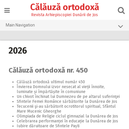
Skip
Călăuză ortodoxă
to
content
Revista Arhiepiscopiei Dunării de Jos
Main Navigation
Prima pagină
2026
2026
2025
2024
Călăuză ortodoxă nr. 450
2023
Călăuză ortodoxă ultimul număr 450
Învierea Domnului izvor nesecat al vieții înnoite,
2022
luminate și împărtășite în comuniune
Un chivot închinat lui Dumnezeu de pe altarul suferinţei
2021
Sfintele Femei Românce sărbătorite la Dunărea de Jos
Tecucenii şi‑au sărbătorit ocrotitorul spiritual, Sfântul
2020
Mare Mucenic Gheorghe
Olimpiada de Religie ciclul gimnazial la Dunărea de Jos
2019
Celebrarea performanței în educație la Dunărea de Jos
Iubire dăruitoare de Sfintele Paști