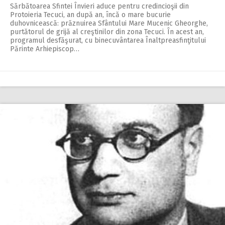
Sărbătoarea Sfintei Învieri aduce pentru cre­dincioşii din
Protoieria Tecuci, an după an, încă o mare bucurie
duhovnicească: prăznuirea Sfântului Mare Mucenic Gheorghe,
purtătorul de grijă al creştinilor din zona Tecuci. În acest an,
programul des­fă­şurat, cu binecuvântarea Înalt­prea­sfinţitului
Părinte Arhiepiscop…