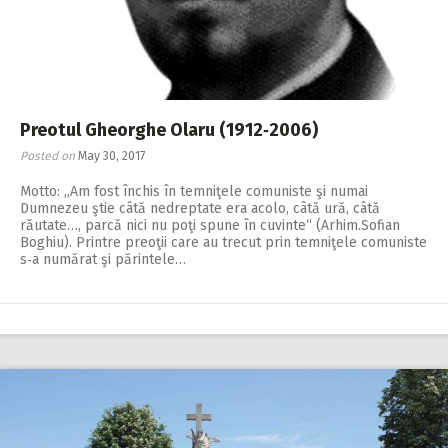
Preotul Gheorghe Olaru (1912‑2006)
Posted on
May 30, 2017
Motto: „Am fost închis în temniţele comuniste şi numai
Dumnezeu ştie câtă nedreptate era acolo, câtă ură, câtă
răutate…, parcă nici nu poţi spune în cuvinte“ (Arhim.Sofian
Boghiu). Printre preoţii care au trecut prin temniţele comuniste
s‑a numărat şi părintele…