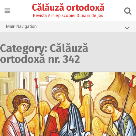
Skip
Călăuză ortodoxă
to
content
Revista Arhiepiscopiei Dunării de Jos
Main Navigation
Prima pagină
Category: Călăuză
2026
ortodoxă nr. 342
2025
2024
2023
2022
2021
2020
2019