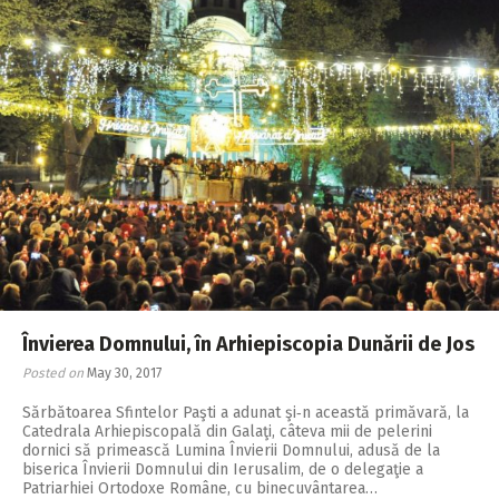
Învierea Domnului, în Arhiepiscopia Dunării de Jos
Posted on
May 30, 2017
Sărbătoarea Sfintelor Paşti a adunat şi‑n această primăvară, la
Catedrala Arhiepiscopală din Galaţi, câteva mii de pelerini
dornici să primească Lumina Învierii Domnului, adusă de la
biserica Învierii Domnului din Ierusalim, de o delegaţie a
Patriarhiei Ortodoxe Române, cu binecuvântarea…