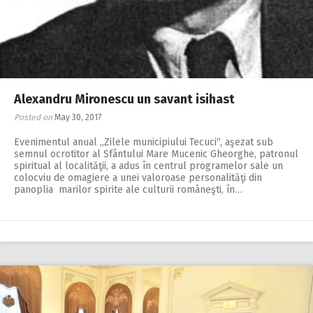
Alexandru Mironescu un savant isihast
Posted on
May 30, 2017
Evenimentul anual ,,Zi­lele municipiului Te­cuci“, aşezat sub
semnul ocrotitor al Sfântului Mare Mucenic Gheorghe, patronul
spiritual al localităţii, a adus în centrul programelor sale un
colocviu de omagiere a unei valoroase personalităţi din
panoplia marilor spirite ale culturii româneşti, în…