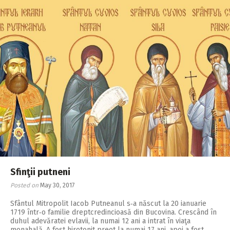
Sfinţii putneni
Posted on
May 30, 2017
Sfântul Mitropolit Iacob Putneanul s‑a născut la 20 ianuarie
1719 într‑o familie dreptcredincioasă din Bucovina. Crescând în
duhul adevăratei evlavii, la numai 12 ani a intrat în viaţa
monahală. A fost hirotonit preot la numai 17 ani, apoi a fost…