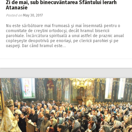
Zi de mai, sub binecuvântarea Sfântului Ierarh
Atanasie
Posted on
May 30, 2017
Nu este sărbătoare mai frumoasă şi mai însemnată pentru o
comunitate de creştini ortodocşi, decât hramul bisericii
parohiale. Încărcătura spirituală a unui astfel de praznic anual
copleşeşte deopotrivă pe enoriaşi, pe clericii parohiei şi pe
oaspeţi. Dar când hramul este…