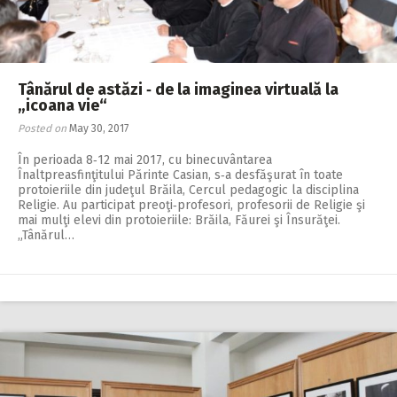
Tânărul de astăzi ‑ de la imaginea virtuală la
„icoana vie“
Posted on
May 30, 2017
În perioada 8‑12 mai 2017, cu binecuvântarea
Înaltpreasfinţitului Pă­rinte Casian, s‑a desfăşurat în toate
protoieriile din judeţul Brăila, Cercul pedagogic la disciplina
Religie. Au participat preoţi‑profesori, profesorii de Religie şi
mai mulţi elevi din protoieriile: Brăila, Făurei şi Însurăţei.
„Tânărul…