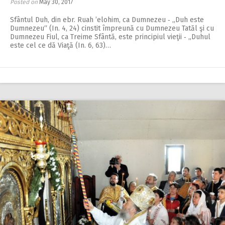
Posted on
May 30, 2017
Sfântul Duh, din ebr. Ruah ʼelohim, ca Dum­nezeu ‑ „Duh este
Dumnezeu“ (In. 4, 24) cinstit împreună cu Dumnezeu Tatăl şi cu
Dumnezeu Fiul, ca Treime Sfântă, este principiul vieţii ‑ „Duhul
este cel ce dă Viaţă (In. 6, 63)…