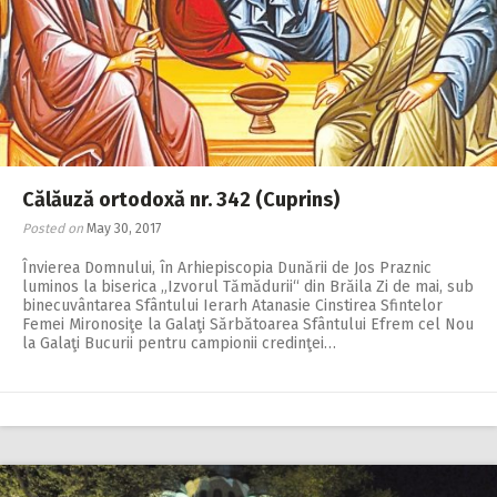
2018
2017
2016
2015
2014
Călăuză ortodoxă nr. 342 (Cuprins)
2013
Posted on
May 30, 2017
2012
Învierea Domnului, în Arhiepiscopia Dunării de Jos Praznic
luminos la biserica „Izvorul Tămădurii“ din Brăila Zi de mai, sub
2011
binecuvântarea Sfântului Ierarh Atanasie Cinstirea Sfintelor
Femei Mironosiţe la Galaţi Sărbătoarea Sfântului Efrem cel Nou
2010
la Galaţi Bucurii pentru campionii credinţei…
2009