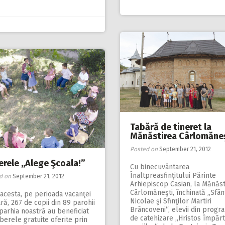
Tabără de tineret la
Mănăstirea Cârlomăne
Posted on
September 21, 2012
rele ,,Alege Şcoala!”
Cu binecuvântarea
Înaltpreasfinţitului Părinte
d on
September 21, 2012
Arhiepiscop Casian, la Mănăst
Cârlomăneşti, închinată „Sfân
acesta, pe perioada vacanţei
Nicolae şi Sfinţilor Martiri
ră, 267 de copii din 89 parohii
Brâncoveni“, elevii din progr
parhia noastră au beneficiat
de catehizare „Hristos împărt
berele gratuite oferite prin