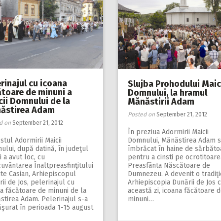
rinajul cu icoana
Slujba Prohodului Maic
ătoare de minuni a
Domnului, la hramul
cii Domnului de la
Mănăstirii Adam
ăstirea Adam
Posted on
September 21, 2012
d on
September 21, 2012
În preziua Adormirii Maicii
stul Adormirii Maicii
Domnului, Mănăstirea Adam s
lui, după datină, în judeţul
îmbrăcat în haine de sărbăto
i a avut loc, cu
pentru a cinsti pe ocrotitoare
uvântarea Înaltpreasfinţitului
Preasfânta Născătoare de
te Casian, Arhiepiscopul
Dumnezeu. A devenit o tradiţi
ii de Jos, pelerinajul cu
Arhiepiscopia Dunării de Jos c
a făcătoare de minuni de la
această zi, icoana făcătoare 
tirea Adam. Pelerinajul s-a
minuni…
şurat în perioada 1-15 august