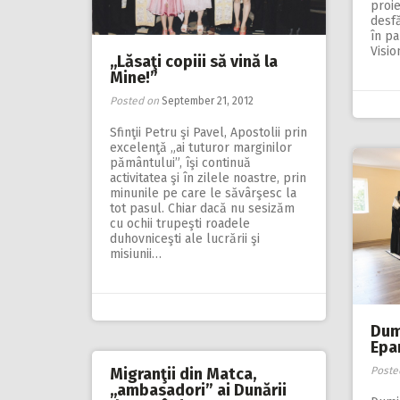
proie
desf
în pa
Visio
,,Lăsaţi copiii să vină la
Mine!”
Posted on
September 21, 2012
Sfinţii Petru şi Pavel, Apostolii prin
excelenţă „ai tuturor marginilor
pământului”, îşi continuă
activitatea şi în zilele noastre, prin
minunile pe care le săvârşesc la
tot pasul. Chiar dacă nu sesizăm
cu ochii trupeşti roadele
duhovniceşti ale lucrării şi
misiunii…
Dum
Epar
Poste
Migranţii din Matca,
,,ambasadori” ai Dunării