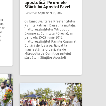
apostolică. Pe urmele
Sfântului Apostol Pavel
Posted on
September 21, 2012
ui
Cu binecuvântarea Preafericitului
 de
Părinte Patriarh Daniel, la invitaţia
onar
Înaltpreasfinţitului Mitropolit
oc
Dionisie al Corintului (Grecia), în
n
perioada 25-29 iunie 2012,
e
Înaltpreasfinţitul Părinte Casian al
Dunării de Jos a participat la
manifestările organizate de
Mitropolia de Corint cu prilejul
sărbătorii Sfinţilor Apostoli…