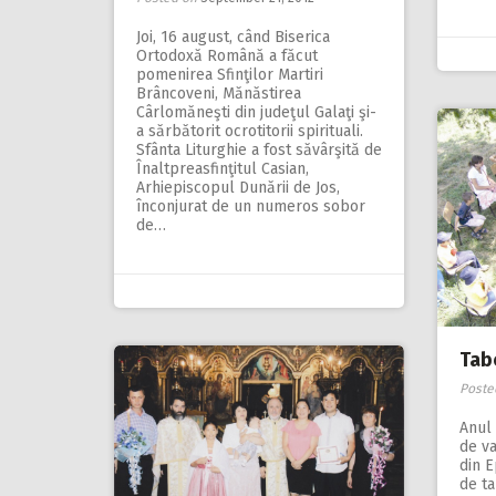
Joi, 16 august, când Biserica
Ortodoxă Română a făcut
pomenirea Sfinţilor Martiri
Brâncoveni, Mănăstirea
Cârlomăneşti din judeţul Galaţi şi-
a sărbătorit ocrotitorii spirituali.
Sfânta Liturghie a fost săvârşită de
Înaltpreasfinţitul Casian,
Arhiepiscopul Dunării de Jos,
înconjurat de un numeros sobor
de…
Tabe
Poste
Anul 
de va
din E
de ta