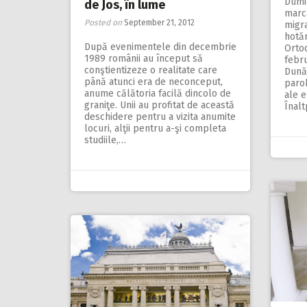
Dumin
de Jos, în lume
marc
Posted on
September 21, 2012
migra
hotăr
După evenimentele din decembrie
Orto
1989 românii au început să
febru
conştientizeze o realitate care
Dunăr
până atunci era de neconceput,
paroh
anume călătoria facilă dincolo de
ale e
graniţe. Unii au profitat de această
Înalt
deschidere pentru a vizita anumite
locuri, alţii pentru a-şi completa
studiile,…