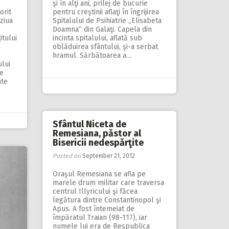
şi în alţi ani, prilej de bucurie
orit
pentru creştinii aflaţi în îngrijirea
 ziua
Spitalului de Psihiatrie „Elisabeta
Doamna” din Galaţi. Capela din
itului
incinta spitalului, aflată sub
oblăduirea sfântului, şi-a serbat
hramul. Sărbătoarea a…
lui
te
ate
Sfântul Niceta de
Remesiana, păstor al
Bisericii nedespărţite
Posted on
September 21, 2012
Oraşul Remesiana se afla pe
marele drum militar care traversa
centrul Illyricului şi făcea
legătura dintre Constantinopol şi
Apus. A fost întemeiat de
împăratul Traian (98-117), iar
numele lui era de Respublica