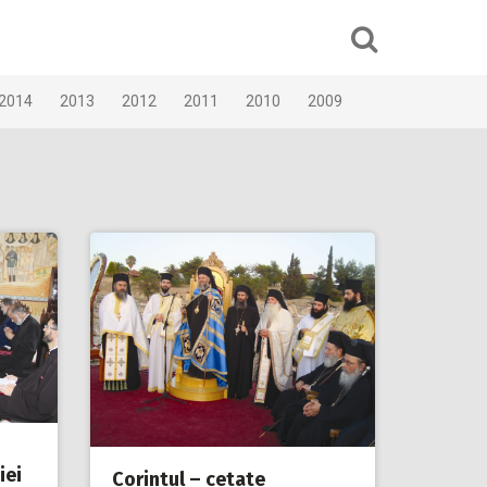
2014
2013
2012
2011
2010
2009
iei
Corintul – cetate