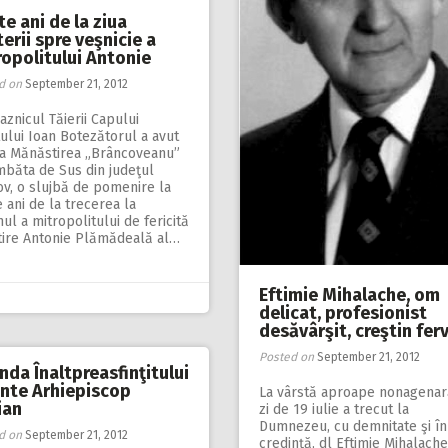
e ani de la ziua
erii spre veşnicie a
ropolitului Antonie
d on
September 21, 2012
aznicul Tăierii Capului
ului Ioan Botezătorul a avut
 la Mănăstirea „Brâncoveanu”
mbăta de Sus din judeţul
v, o slujbă de pomenire la
 ani de la trecerea la
l a mitropolitului de fericită
tire Antonie Plămădeală al…
Eftimie Mihalache, om
delicat, profesionist
desăvârşit, creştin fer
Posted on
September 21, 2012
da Înaltpreasfinţitului
inte Arhiepiscop
La vârstă aproape nonagenară
ian
zi de 19 iulie a trecut la
Dumnezeu, cu demnitate şi în
d on
September 21, 2012
credinţă, dl Eftimie Mihalach