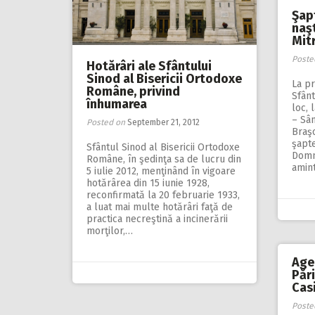
Şapt
naşt
Mit
Poste
Hotărâri ale Sfântului
Sinod al Bisericii Ortodoxe
La pr
Române, privind
Sfânt
înhumarea
loc,
– Sâ
Posted on
September 21, 2012
Braşo
şapte
Sfântul Sinod al Bisericii Ortodoxe
Domnu
Române, în şedinţa sa de lucru din
amin
5 iulie 2012, menţinând în vigoare
hotărârea din 15 iunie 1928,
reconfirmată la 20 februarie 1933,
a luat mai multe hotărâri faţă de
practica necreştină a incinerării
morţilor,…
Agen
Păr
Cas
Poste