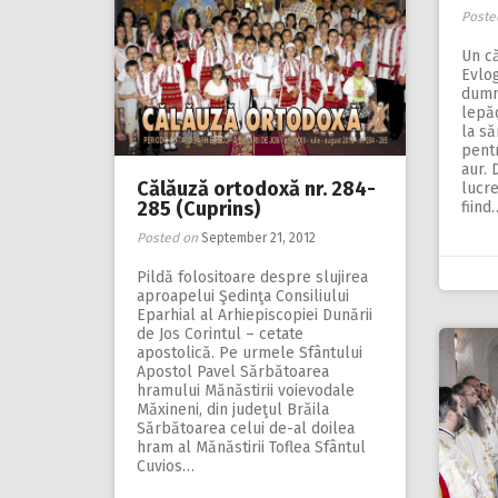
Poste
Un c
Evlog
dumn
lepăd
la să
pentr
aur. 
Călăuză ortodoxă nr. 284-
lucre
285 (Cuprins)
fiind
Posted on
September 21, 2012
Pildă folositoare despre slujirea
aproapelui Şedinţa Consiliului
Eparhial al Arhiepiscopiei Dunării
de Jos Corintul – cetate
apostolică. Pe urmele Sfântului
Apostol Pavel Sărbătoarea
hramului Mănăstirii voievodale
Măxineni, din judeţul Brăila
Sărbătoarea celui de-al doilea
hram al Mănăstirii Toflea Sfântul
Cuvios…