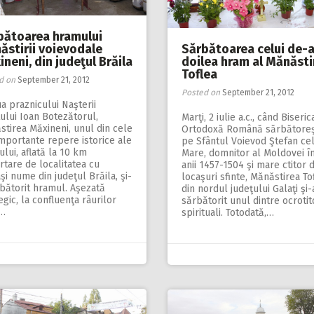
bătoarea hramului
ăstirii voievodale
Sărbătoarea celui de-a
neni, din judeţul Brăila
doilea hram al Mănăstir
Toflea
d on
September 21, 2012
Posted on
September 21, 2012
ua praznicului Naşterii
ului Ioan Botezătorul,
Marţi, 2 iulie a.c., când Biseric
tirea Măxineni, unul din cele
Ortodoxă Română sărbătore
mportante repere istorice ale
pe Sfântul Voievod Ştefan ce
ului, aflată la 10 km
Mare, domnitor al Moldovei î
tare de localitatea cu
anii 1457-1504 şi mare ctitor 
şi nume din judeţul Brăila, şi-
locaşuri sfinte, Mănăstirea To
bătorit hramul. Aşezată
din nordul judeţului Galaţi şi-
egic, la confluenţa râurilor
sărbătorit unul dintre ocrotito
t…
spirituali. Totodată,…