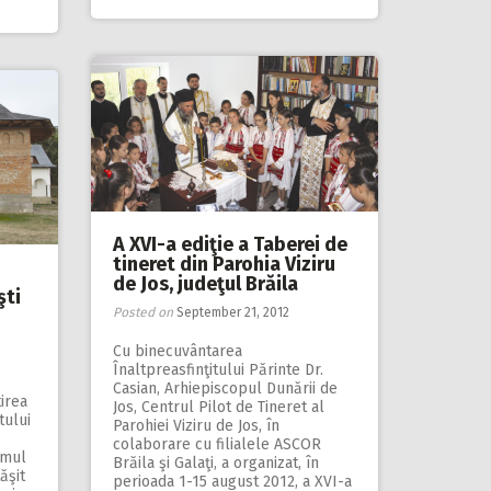
A XVI-a ediţie a Taberei de
tineret din Parohia Viziru
de Jos, judeţul Brăila
şti
Posted on
September 21, 2012
Cu binecuvântarea
Înaltpreasfinţitului Părinte Dr.
Casian, Arhiepiscopul Dunării de
irea
Jos, Centrul Pilot de Tineret al
tului
Parohiei Viziru de Jos, în
colaborare cu filialele ASCOR
amul
Brăila şi Galaţi, a organizat, în
ăşit
perioada 1-15 august 2012, a XVI-a