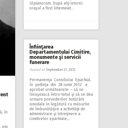
Ulpianorum. După alţi istorici
oraşul a fost întemeiat…
Înfiinţarea
Departamentului Cimitire,
monumente şi servicii
funerare
Posted on
September 21, 2012
Permanenţa Consiliului Eparhial,
în şedinţa din 28 iunie 2012 a
aprobat următoarele: – să se
vent
însuşească întru-totul şi să se dea
urmare prevederilor hotărârii
sinodale în legătură cu măsurile
de îmbunătăţire a activităţii de
, în
administrare şi întreţinere a
cimitirelor eparhiale,…
e, om