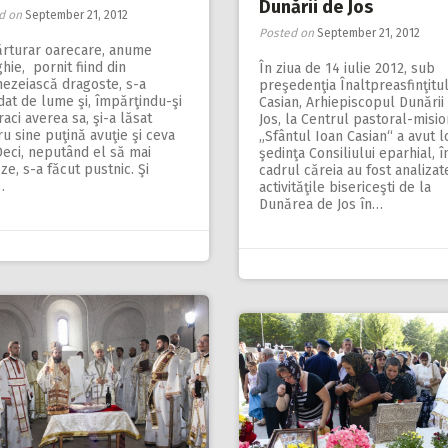
Dunării de Jos
d on
September 21, 2012
Posted on
September 21, 2012
ărturar oarecare, anume
hie, pornit fiind din
În ziua de 14 iulie 2012, sub
ezeiască dragoste, s-a
preşedenţia Înaltpreasfinţitul
at de lume şi, împărţindu-şi
Casian, Arhiepiscopul Dunării
raci averea sa, şi-a lăsat
Jos, la Centrul pastoral-misi
u sine puţină avuţie şi ceva
„Sfântul Ioan Casian“ a avut l
Deci, neputând el să mai
şedinţa Consiliului eparhial, î
ze, s-a făcut pustnic. Şi
cadrul căreia au fost analizat
…
activităţile bisericeşti de la
Dunărea de Jos în…