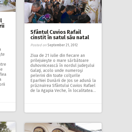
l
ii
Sfântul Cuvios Rafail
cinstit în satul său natal
Posted on
September 21, 2012
a
şte
Ziua de 21 iulie din fiecare an
l
prilejuieşte o mare sărbătoare
ntre
duhovnicească în nordul judeţului
de
Galaţi, acolo unde numeroşi
flea
pelerini din toate colţurile
a
Eparhiei Dunării de Jos se adună la
rii
prăznuirea Sfântului Cuvios Rafael
de la Agapia Veche, în localitatea…