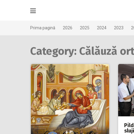
Skip
to
content
Prima pagină
2026
2025
2024
2023
2
Category: Călăuză or
Pil
sluj