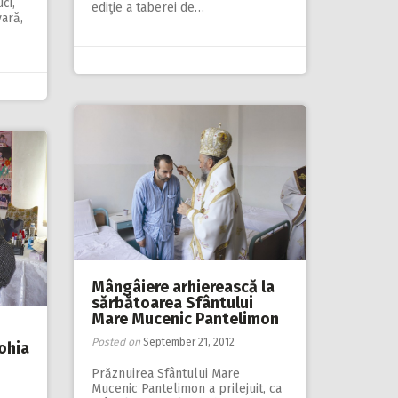
ci,
ediţie a taberei de…
vară,
Mângâiere arhierească la
sărbătoarea Sfântului
Mare Mucenic Pantelimon
Posted on
September 21, 2012
rohia
Prăznuirea Sfântului Mare
Mucenic Pantelimon a prilejuit, ca