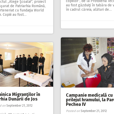
copiilor“, de la Protoieria Tecu
ctul „Alege Şcoala!”, proiect
au fost găzduiţi în tabăra de 
ăşurat de Patriarhia Română,
în cadrul căreia, alături de…
rteneriat cu fundaţia World
n. Copiii au fost…
inica Migranţilor în
Campanie medicală cu
hia Dunării de Jos
prilejul hramului, la Pa
Pechea IV
d on
September 21, 2012
Posted on
September 21, 2012