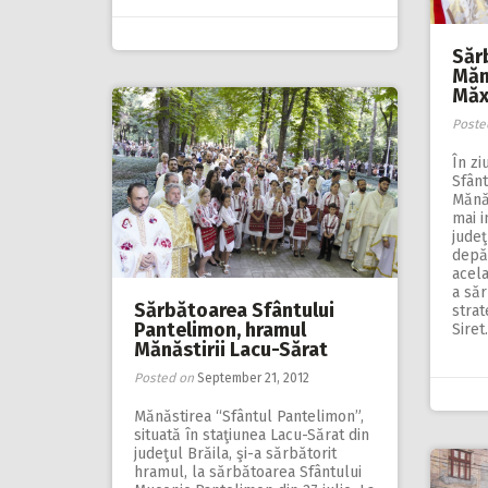
Săr
Măn
Măxi
Poste
În zi
Sfânt
Mănăs
mai i
judeţ
depăr
acela
a săr
Sărbătoarea Sfântului
strat
Pantelimon, hramul
Sire
Mănăstirii Lacu-Sărat
Posted on
September 21, 2012
Mănăstirea “Sfântul Pantelimon”,
situată în staţiunea Lacu-Sărat din
judeţul Brăila, şi-a sărbătorit
hramul, la sărbătoarea Sfântului