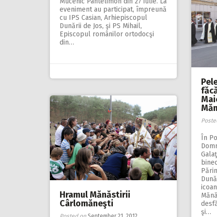
Mucenic Pantelimon din 27 iulie. La
eveniment au participat, împreună
cu IPS Casian, Arhiepiscopul
Dunării de Jos, şi PS Mihail,
Episcopul românilor ortodocşi
din…
Pele
făc
Mai
Măn
Poste
În Po
Domnu
Galaţ
binec
Părin
Dunăr
icoan
Hramul Mănăstirii
Mănăs
Cârlomăneşti
desfă
şi…
Posted on
September 21, 2012