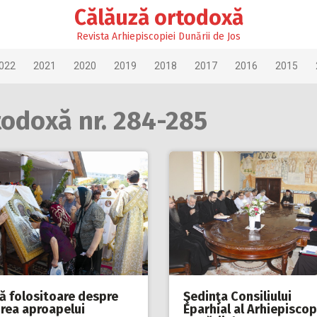
Călăuză ortodoxă
Revista Arhiepiscopiei Dunării de Jos
022
2021
2020
2019
2018
2017
2016
2015
todoxă nr. 284-285
dă folositoare despre
Şedinţa Consiliului
irea aproapelui
Eparhial al Arhiepiscop