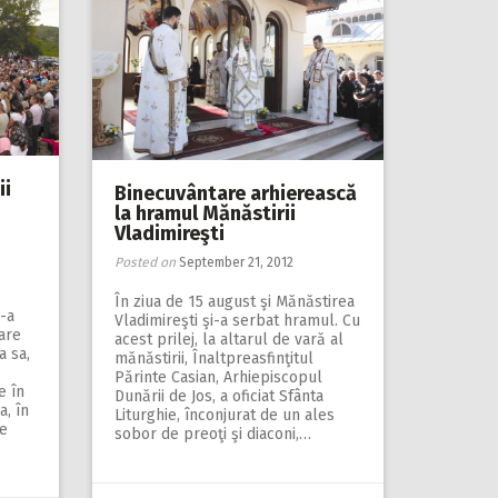
ii
Binecuvântare arhierească
la hramul Mănăstirii
Vladimireşti
Posted on
September 21, 2012
În ziua de 15 august şi Mănăstirea
-a
Vladimireşti şi-a serbat hramul. Cu
are
acest prilej, la altarul de vară al
a sa,
mănăstirii, Înaltpreasfinţitul
Părinte Casian, Arhiepiscopul
e în
Dunării de Jos, a oficiat Sfânta
a, în
Liturghie, înconjurat de un ales
de
sobor de preoţi şi diaconi,…