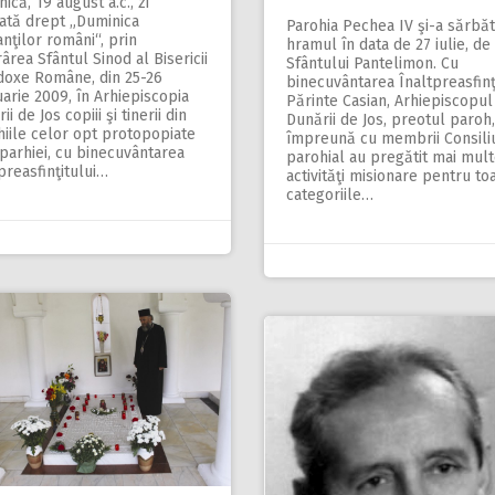
ică, 19 august a.c., zi
ată drept „Duminica
Parohia Pechea IV şi-a sărbăt
nţilor români“, prin
hramul în data de 27 iulie, de
ârea Sfântul Sinod al Bisericii
Sfântului Pantelimon. Cu
doxe Române, din 25-26
binecuvântarea Înaltpreasfinţ
arie 2009, în Arhiepiscopia
Părinte Casian, Arhiepiscopul
ii de Jos copiii şi tinerii din
Dunării de Jos, preotul paroh,
iile celor opt protopopiate
împreună cu membrii Consiliu
parhiei, cu binecuvântarea
parohial au pregătit mai mul
preasfinţitului…
activităţi misionare pentru to
categoriile…