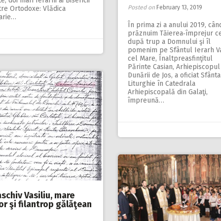
e, doi mari Ierarhi ai Bisericii
Posted on
February 13, 2019
tre Ortodoxe: Vlădica
arie…
În prima zi a anului 2019, cân
prăznuim Tăierea‑împrejur c
după trup a Domnului şi îl
pomenim pe Sfântul Ierarh Va
cel Mare, Înaltpreasfinţitul
Părinte Casian, Arhiepiscopul
Dunării de Jos, a oficiat Sfânta
Liturghie în Catedrala
Arhiepiscopală din Galaţi,
împreună…
schiv Vasiliu, mare
or şi filantrop gălăţean