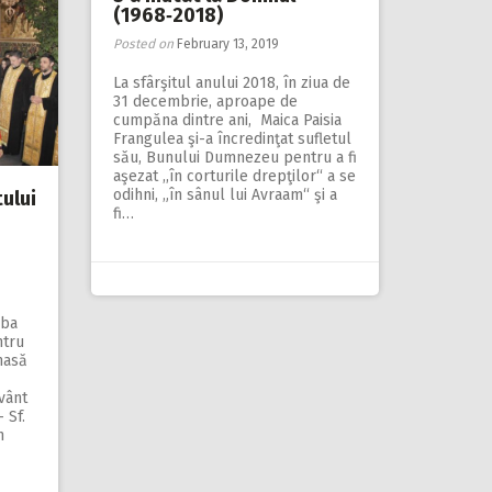
(1968‑2018)
Posted on
February 13, 2019
La sfârşitul anului 2018, în ziua de
31 decembrie, aproape de
cumpăna dintre ani, Maica Paisia
Frangulea şi-a încredinţat sufletul
său, Bunului Dumnezeu pentru a fi
aşezat ,,în corturile drepţilor“ a se
odihni, „în sânul lui Avraam“ şi a
tului
fi…
jba
ntru
nasă
vânt
 Sf.
n