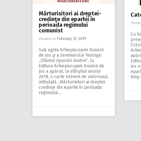
Mărturisitori ai dreptei-
Cat
credinţe din eparhii în
Poste
perioada regimului
comunist
Cu bi
Posted on
February 13, 2019
preas
Crăci
Sub egida Arhiepiscopiei Dunării
Arhie
de Jos şi a Seminarului Teologic
apăru
„Sfântul Apostol Andrei“, la
Editu
Editura Arhiepiscopiei Dunării de
Jos 
Jos a apărut, la sfârşitul anului
eparh
2018, o carte extrem de valoroasă,
timp 
intitulată „Mărturisitori ai dreptei
credinţe din eparhii în perioada
regimului…