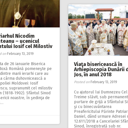
riarhul Nicodim
teanu – ucenicul
tului Iosif cel Milostiv
d on
February 13, 2019
Viaţa bisericească în
ta de 26 ianuarie Biserica
doxă Română pomeneşte pe
Arhiepiscopia Dunării 
dintre marii ierarhi care au
Jos, în anul 2018
 la cârma duhovnicească a
Posted on
February 13, 2019
poliei Moldovei: Iosif
scu, supranumit cel milostiv
Cu ajutorul lui Dumnezeu Cel
n (1818‑1902). Sfântul Sinod
Treime slăvit, sub permanen
sericii noastre, în şedinţa de
purtare de grijă a Sfântului S
u…
şi cu binecuvântarea
Preafericitului Părinte Patria
Daniel, dând urmare Adresei n
12.611/2018 a Cancelariei Sfân
Sinod, înregistrată sub nr.