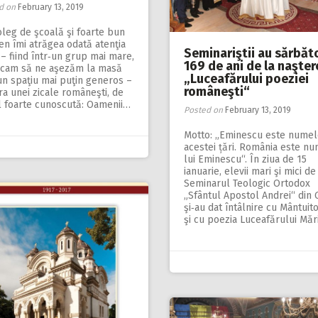
d on
February 13, 2019
leg de şcoală şi foarte bun
en îmi atrăgea odată atenţia
Seminariştii au sărbăt
– fiind într‑un grup mai mare,
169 de ani de la naşter
rcam să ne aşezăm la masă
„Luceafărului poeziei
un spaţiu mai puţin generos –
româneşti“
a unei zicale româneşti, de
l foarte cunoscută: Oamenii…
Posted on
February 13, 2019
Motto: „Eminescu este numel
acestei țări. România este n
lui Eminescu“. În ziua de 15
ianuarie, elevii mari şi mici de
Seminarul Teologic Ortodox
„Sfântul Apostol Andrei“ din G
şi‑au dat întâlnire cu Mântuit
şi cu poezia Luceafărului Măr