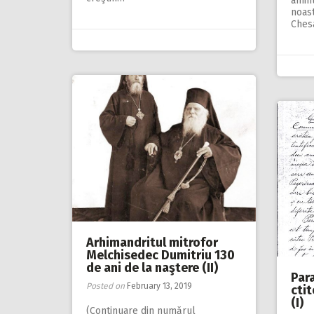
amint
noas
Ches
Arhimandritul mitrofor
Melchisedec Dumitriu 130
de ani de la naştere (II)
Para
Posted on
February 13, 2019
ctit
(I)
(Continuare din numărul