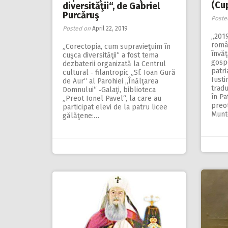
(Cu
diversităţii“, de Gabriel
Purcăruş
Poste
Posted on
April 22, 2019
„2019
român
„Corectopia, cum supravieţuim în
învăţ
cuşca divers­ităţii“ a fost tema
gosp
dezbaterii organizată la Centrul
patri
cultural ‑ filantropic „Sf. Ioan Gură
Iusti
de Aur“ al Parohiei „Înălţarea
tradu
Domnului“ ‑Galaţi, biblioteca
în Pa
„Preot Ionel Pavel“, la care au
preot
participat elevi de la patru licee
Munt
gălăţene:…