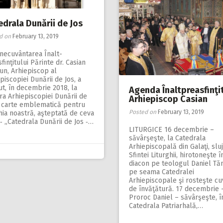
edrala Dunării de Jos
d on
February 13, 2019
necuvântarea Înalt­­
finţitului Pă­rinte dr. Casian
un, Arhiepiscop al
piscopiei Dunării de Jos, a
t, în decembrie 2018, la
Agenda Înaltpreasfinţi
ra Arhiepiscopiei Dunării de
Arhiepiscop Casian
o carte emblematică pentru
Posted on
February 13, 2019
ia noastră, aşteptată de ceva
‑ „Catedrala Dunării de Jos ‑…
LITURGICE 16 decembrie –
săvârşeşte, la Catedrala
Arhiepiscopală din Galaţi, slu
Sfintei Liturghii, hirotoneşte î
diacon pe teo­logul Daniel Tă
pe seama Catedralei
Arhiepiscopale şi rosteşte cu
de învăţătură. 17 decembrie –
Proroc Daniel – săvârşeşte, î
Catedrala Patriarhală,…