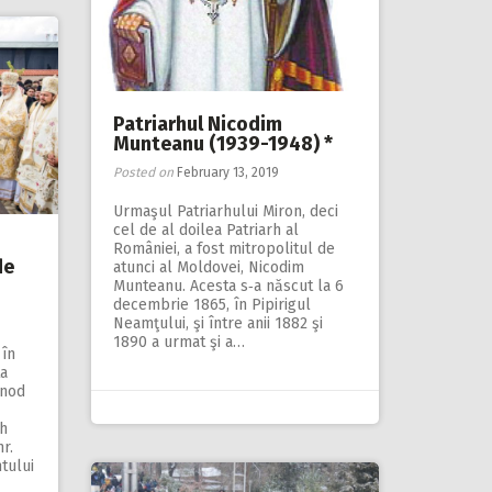
Patriarhul Nicodim
Munteanu (1939-1948) *
Posted on
February 13, 2019
Urmaşul Patriarhului Miron, deci
cel de al doilea Patriarh al
României, a fost mitropolitul de
de
atunci al Moldovei, Nicodim
Munteanu. Acesta s‑a născut la 6
decembrie 1865, în Pipirigul
Neamţului, şi între anii 1882 şi
1890 a urmat şi a…
 în
ta
inod
rh
r.
tului