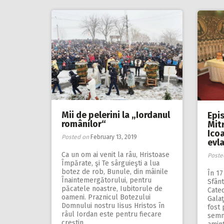
Mii de pelerini la „Iordanul
Epi
românilor“
Mit
Ico
Posted on
February 13, 2019
evla
Ca un om ai venit la râu, Hristoase
Poste
Împărate, şi Te sârguieşti a lua
botez de rob, Bunule, din mâinile
În 17
Înaintemergătorului, pentru
Sfânt
păcatele noastre, Iubitorule de
Cated
oameni. Praznicul Botezului
Galaţ
Domnului nostru Iisus Hristos în
fost 
râul Iordan este pentru fiecare
semn
creştin…