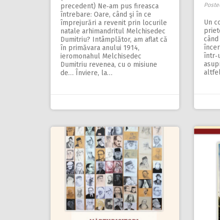
Poste
precedent) Ne‑am pus fireasca
întrebare: Oare, când şi în ce
Un co
împrejurări a revenit prin locurile
priet
natale arhimandritul Melchisedec
când 
Dumitriu? Intâmplător, am aflat că
înce
în primăvara anului 1914,
într‑
ieromonahul Melchisedec
asupr
Dumitriu revenea, cu o misiune
altfe
de… Înviere, la…