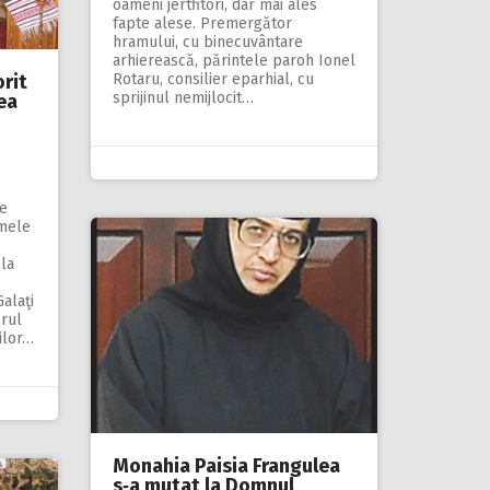
oameni jertfitori, dar mai ales
fapte alese. Premergător
hramului, cu binecuvântare
arhierească, părintele paroh Ionel
orit
Rotaru, consilier eparhial, cu
sprijinul nemijlocit…
ea
e
umele
 la
alaţi
orul
ilor…
Monahia Paisia Frangulea
s‑a mutat la Domnul