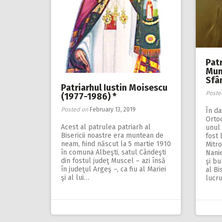
Pat
Mun
Sfân
Patriarhul Iustin Moisescu
Poste
(1977-1986) *
Posted on
February 13, 2019
În da
Orto
Acest al patrulea patriarh al
unul 
Bisericii noastre era muntean de
fost
neam, fiind născut la 5 martie 1910
Mitro
în comuna Albeşti, satul Cândeşti
Nanie
din fostul judeţ Muscel – azi însă
şi bu
în judeţul Argeş –, ca fiu al Mariei
al Bi
şi al lui…
lucr