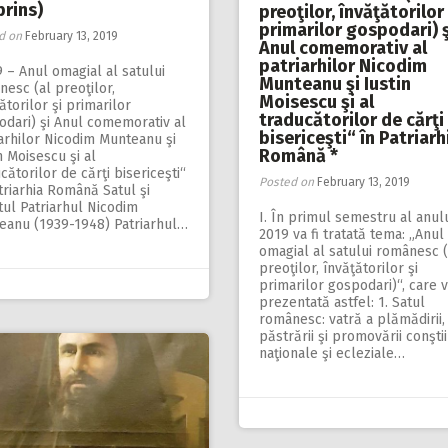
prins)
preoţilor, învăţătorilor 
primarilor gospodari) ş
d on
February 13, 2019
Anul comemorativ al
patriarhilor Nicodim
 – Anul omagial al satului
Munteanu şi Iustin
esc (al preoţilor,
Moisescu şi al
ătorilor şi primarilor
traducătorilor de cărţi
odari) şi Anul comemorativ al
bisericeşti“ în Patriarh
arhilor Nicodim Munteanu şi
Română *
n Moisescu şi al
cătorilor de cărţi bisericeşti“
Posted on
February 13, 2019
triarhia Română Satul şi
ul Patriarhul Nicodim
I. În primul semestru al anul
eanu (1939-1948) Patriarhul…
2019 va fi tratată tema: „Anul
omagial al satului românesc (
preoţilor, învăţătorilor şi
primarilor gospodari)“, care v
prezentată astfel: 1. Satul
românesc: vatră a plămădirii,
păstrării şi promovării conştii
naţionale şi ecleziale…