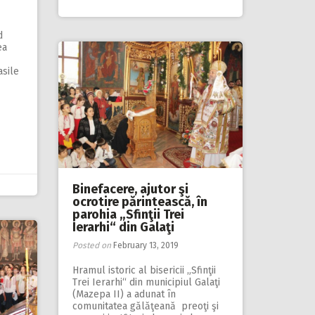
d
ea
sile
Binefacere, ajutor şi
ocrotire părintească, în
parohia „Sfinţii Trei
Ierarhi“ din Galaţi
Posted on
February 13, 2019
Hramul istoric al bisericii „Sfinţii
Trei Ierarhi“ din municipiul Galaţi
(Mazepa II) a adunat în
comunitatea gălăţeană preoţi şi