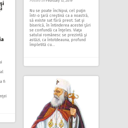
Posted on
February 13, 2019
şi
i
Nu se poate închipui, cel puţin
într‑o ţară creştină ca a noastră,
să existe sat fără preot. Sat şi
biserică, în întinderea acestei ţări
se confundă ca înţeles. Viaţa
satului românesc se prezintă şi
ia
astăzi, ca întot­deauna, profund
împletită cu…
ui
al
a fi
nţei