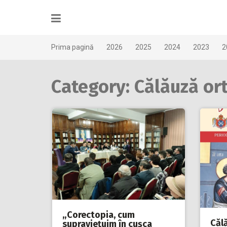
Skip
to
content
Prima pagină
2026
2025
2024
2023
2
Category: Călăuză or
„Corectopia, cum
Căl
supravieţuim în cuşca