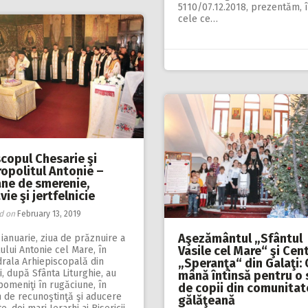
5110/07.12.2018, prezentăm, 
cele ce…
scopul Chesarie şi
ropolitul Antonie –
ane de smerenie,
vie şi jertfelnicie
d on
February 13, 2019
Aşezământul „Sfântul
 ianuarie, ziua de prăznuire a
Vasile cel Mare“ şi Cen
ului Antonie cel Mare, în
rala Arhiepiscopală din
„Speranţa“ din Galaţi: 
i, după Sfânta Liturghie, au
mână întinsă pentru o 
pomeniţi în rugăciune, în
de copii din comunitat
 de recunoştinţă şi aducere
gălăţeană