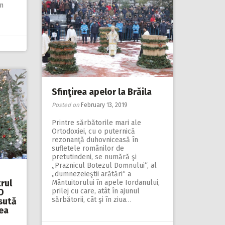
în
Sfinţirea apelor la Brăila
Posted on
February 13, 2019
Printre sărbătorile mari ale
Ortodoxiei, cu o pu­ternică
rezonanţă du­hov­niceasă în
sufletele românilor de
pretutindeni, se numără şi
„Praznicul Botezul Domnului“, al
,,dumnezeieştii arătări“ a
trul
Mântuitorului în apele Iordanului,
O
prilej cu care, atât în ajunul
sărbătorii, cât şi în ziua…
sută
ea