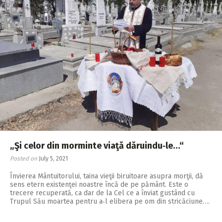
„Şi celor din morminte viaţă dăruindu‑le…“
Posted on
July 5, 2021
Învierea Mântuitorului, tai­na vieţii biruitoare asu­pra morţii, dă
sens etern existenţei noastre încă de pe pământ. Este o
trecere recuperată, ca dar de la Cel ce a înviat gustând cu
Trupul Său moartea pentru a‑l elibera pe om din stricăciune….