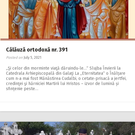
2018
2017
2016
2015
2014
Călăuză ortodoxă nr. 391
Posted on
July 5, 2021
2013
„Şi celor din morminte viaţă dăruindu‑le…“ Slujba Învierii la
2012
Catedrala Arhiepiscopală din Galaţi La „Eternitatea“ o Înălțare
cum n‑a mai fost Mănăstirea Cudalbi, o cetate‑prisacă a jertfei,
2011
credinţei şi hărniciei Martirii lui Hristos – izvor de lumină și
sfințenie peste…
2010
2009