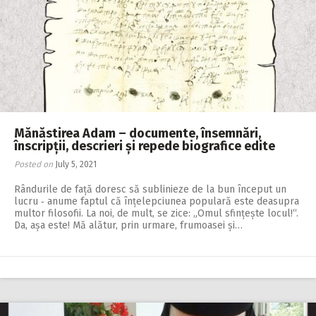
Mănăstirea Adam – documente, însemnări,
înscripții, descrieri și repede biografice edite
Posted on
July 5, 2021
Rândurile de față doresc să sublinieze de la bun început un
lucru ‑ anume faptul că înțelepciunea populară este deasupra
multor filosofii. La noi, de mult, se zice: „Omul sfințește locul!“.
Da, așa este! Mă alătur, prin urmare, frumoasei și…