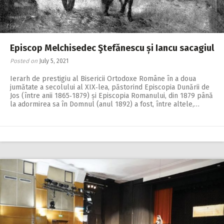
Episcop Melchisedec Ştefănescu și Iancu sacagiul
Posted on
July 5, 2021
Ierarh de prestigiu al Bisericii Ortodoxe Române în a doua
jumătate a secolului al XIX‑lea, păstorind Epis­copia Dunării de
Jos (între anii 1865‑1879) și Episcopia Romanului, din 1879 până
la adormirea sa în Domnul (anul 1892) a fost, între altele,…