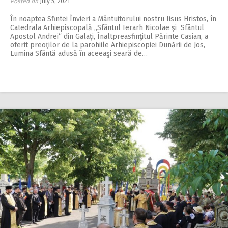
Posted on
July 5, 2021
În noaptea Sfintei Învieri a Mântuitorului nostru Iisus Hristos, în
Catedrala Arhiepiscopală „Sfântul Ierarh Nicolae şi Sfântul
Apostol Andrei“ din Galaţi, Înaltpreasfinţitul Părinte Casian, a
oferit preoţilor de la parohiile Arhiepiscopiei Dunării de Jos,
Lumina Sfântă adusă în aceeaşi seară de…