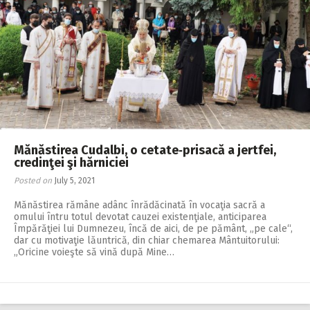
Mănăstirea Cudalbi, o cetate‑prisacă a jertfei,
credinţei şi hărniciei
Posted on
July 5, 2021
Mănăstirea rămâne adânc înrădăcinată în vocaţia sacră a
omului întru totul devotat cauzei existenţiale, anticiparea
Împărăţiei lui Dumnezeu, încă de aici, de pe pământ, „pe cale“,
dar cu motivaţie lăuntrică, din chiar chemarea Mântuitorului:
„Oricine voieşte să vină după Mine…