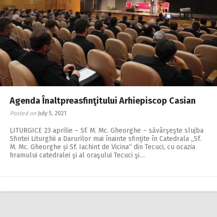
Agenda Înaltpreasfinţitului Arhiepiscop Casian
Posted on
July 5, 2021
LITURGICE 23 aprilie – Sf. M. Mc. Gheor­ghe – săvârşeşte slujba
Sfintei Liturghii a Darurilor mai înainte sfinţite în Catedrala „Sf.
M. Mc. Gheorghe și Sf. Iachint de Vicina“ din Tecuci, cu ocazia
hramului catedralei şi al oraşului Tecuci şi…