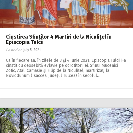
Cinstirea Sfinților 4 Martiri de la Niculițel în
Episcopia Tulcii
Posted on
July 5, 2021
Ca în fiecare an, în zilele de 3 şi 4 iunie 2021, Episcopia Tulcii i‑a
cinstit cu deosebită evlavie pe ocrotitorii ei, Sfinții Mucenici
Zotic, Atal, Camasie și Filip de la Niculițel, martirizaţi la
Noviodunum (Isaccea, județul Tulcea) în secolul…