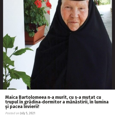
Maica Bartolomeea n‑a murit, cu s‑a mutat cu
trupul în grădina‑dormitor a mănăstirii, în lumina
și pacea Învierii!
Posted on
July 5, 2021