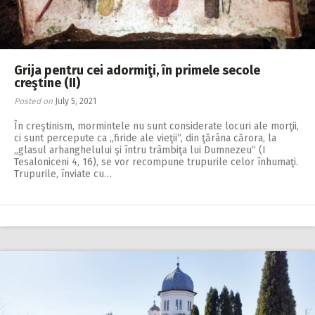
Grija pentru cei adormiţi, în primele secole
creştine (II)
Posted on
July 5, 2021
În creştinism, mormintele nu sunt considerate locuri ale morţii,
ci sunt percepute ca „firide ale vieţii“, din ţărâna cărora, la
„glasul arhanghelului şi întru trâmbiţa lui Dumnezeu“ (I
Tesaloniceni 4, 16), se vor recompune trupurile celor înhumaţi.
Trupurile, înviate cu…