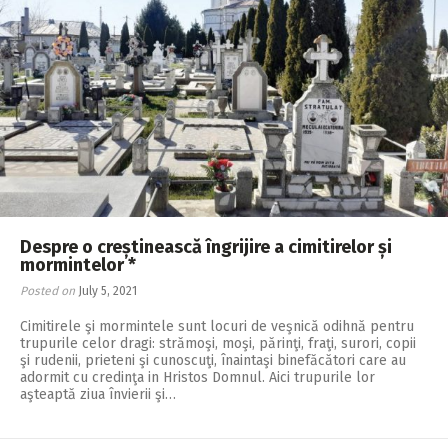
Despre o creștinească îngrijire a cimitirelor și
mormintelor *
Posted on
July 5, 2021
Cimitirele şi mormintele sunt locuri de veşnică odihnă pentru
trupurile celor dragi: strămoşi, moşi, părinţi, fraţi, surori, copii
şi rudenii, prieteni şi cunoscuţi, înaintaşi binefăcători care au
adormit cu credinţa in Hristos Domnul. Aici trupurile lor
aşteaptă ziua învierii şi…