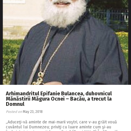
Arhimandritul Epifanie Bulancea, duhovnicul
Mănăstirii Măgura Ocnei – Bacău, a trecut la
Domnul
Posted on
May 23, 2018
„Aduceţi-vă aminte de mai-marii voştri, care v-au grăit vouă
cuvântul lui Dumnezeu; priviţi cu luare aminte cum şi-au