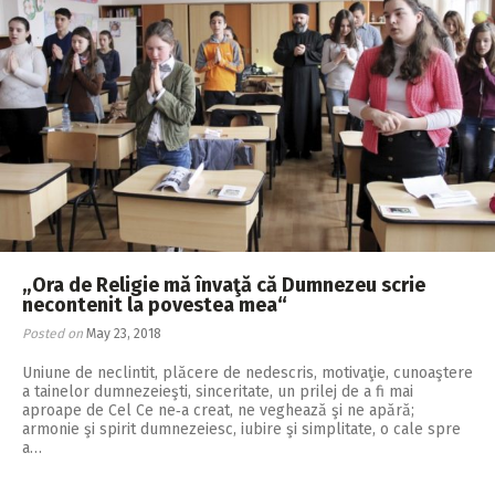
„Ora de Religie mă învaţă că Dumnezeu scrie
necontenit la povestea mea“
Posted on
May 23, 2018
Uniune de neclintit, plăcere de nedescris, motivaţie, cunoaştere
a tainelor dum­nezeieşti, sinceritate, un prilej de a fi mai
aproape de Cel Ce ne‑a creat, ne veghează şi ne apără;
armonie şi spirit dumnezeiesc, iubire şi simplitate, o cale spre
a…