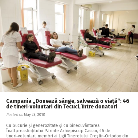
Campania „Donează sânge, salvează o viaţă“: 46
de tineri‑voluntari din Tecuci, între donatori
Posted on
May 23, 2018
Cu bucurie şi generozitate şi cu binecuvântarea
Înaltpreasfinţitului Părinte Arhiepiscop Casian, 46 de
tineri‑voluntari, membri ai Ligii Tineretului Creştin‑Ortodox din