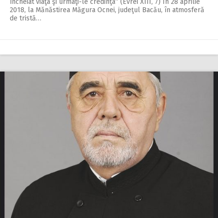
încheiat viaţa şi urmaţi-le credinţa“ (Evrei XIII, 7) În 28 aprilie
2018, la Mănăstirea Măgura Ocnei, judeţul Bacău, în atmosferă
de tristă…