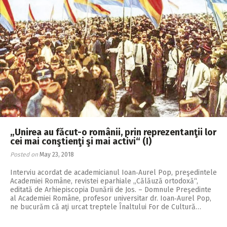
„Unirea au făcut-o românii, prin reprezentanţii lor
cei mai conştienţi şi mai activi“ (I)
Posted on
May 23, 2018
Interviu acordat de academicianul Ioan‑Aurel Pop, preşedintele
Academiei Române, revistei eparhiale „Călăuză ortodoxă“,
editată de Arhiepiscopia Dunării de Jos. – Domnule Preşedinte
al Academiei Române, profesor universitar dr. Ioan‑Aurel Pop,
ne bucurăm că aţi urcat treptele Înaltului For de Cultură…