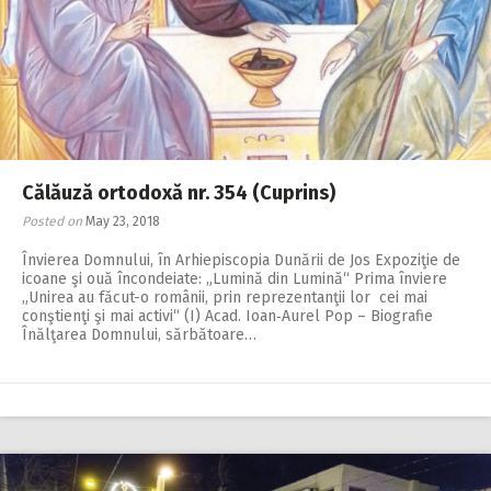
2018
2017
2016
2015
2014
Călăuză ortodoxă nr. 354 (Cuprins)
2013
Posted on
May 23, 2018
2012
Învierea Domnului, în Arhiepiscopia Dunării de Jos Expoziţie de
icoane şi ouă încondeiate: „Lumină din Lumină“ Prima înviere
2011
„Unirea au făcut-o românii, prin reprezentanţii lor cei mai
conştienţi şi mai activi“ (I) Acad. Ioan‑Aurel Pop – Biografie
Înălţarea Domnului, sărbătoare…
2010
2009