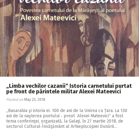
„Limba vechilor cazanii“ Istoria carnetului purtat
pe front de părintele militar Alexei Mateevici
Posted on
May 23, 2018
„Basarabia şi istoria ei. 100 de ani de la Unirea cu Țara. La 130
ani de la naşterea poetului ‑ preot Alexei Mateevici“ a fost
tema conferinţei, organizată, la Galaţi, în 27 martie 2018, de
sectorul Cultural‑Învăţământ al Arhiepiscopiei Dunării…