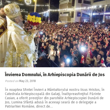
Învierea Domnului, în Arhiepiscopia Dunării de Jos
Posted on
May 23, 2018
În noaptea Sfintei Învieri a Mântuitorului nostru Iisus Hristos, în
Catedrala Arhiepiscopală din Galaţi, Înaltpreasfinţitul Părinte
Casian, a oferit preoţilor din parohiile Arhiepiscopiei Dunării de
Jos, Lumina Sfântă adusă în aceeaşi seară de o delegaţie a
Patriarhiei Române, direct de…