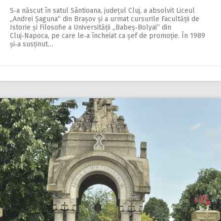
S‑a născut în satul Sântioana, județul Cluj, a absolvit Liceul
„Andrei Șaguna“ din Brașov și a urmat cursurile Facultății de
Istorie și Filosofie a Universității „Babeș‑Bolyai“ din
Cluj‑Napoca, pe care le‑a încheiat ca șef de promoție. În 1989
și‑a susținut…