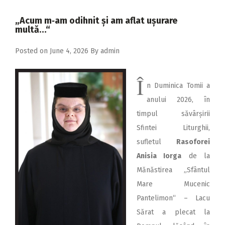
2018
„Acum m‑am odihnit și am aflat ușurare
2017
multă…“
2016
Posted on
June 4, 2026
By
admin
2015
Î
2014
n Duminica Tomii a
2013
anului 2026, în
timpul săvârșirii
2012
Sfintei Liturghii,
2011
sufletul
Rasoforei
2010
Anisia Iorga
de la
Mănăstirea „Sfântul
2009
Mare Mucenic
Pantelimon“ – Lacu
Sărat a plecat la