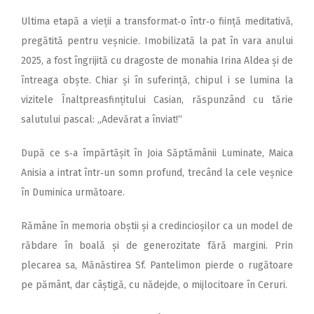
Ultima etapă a vieții a transformat‑o într‑o ființă meditativă,
pregătită pentru veșnicie. Imobilizată la pat în vara anului
2025, a fost îngrijită cu dragoste de monahia Irina Aldea și de
întreaga obște. Chiar și în suferință, chipul i se lumina la
vizitele Înaltpreasfințitului Casian, răspunzând cu tărie
salutului pascal: „Adevărat a înviat!“
După ce s‑a împărtășit în Joia Săptămânii Luminate, Maica
Anisia a intrat într‑un somn profund, trecând la cele veșnice
în Duminica următoare.
Rămâne în memoria obștii și a credincioșilor ca un model de
răbdare în boală și de generozitate fără margini. Prin
plecarea sa, Mănăstirea Sf. Pantelimon pierde o rugătoare
pe pământ, dar câștigă, cu nădejde, o mijlocitoare în Ceruri.