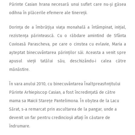
Părinte Casian hrana necesară unui suflet care nu‑și găsea
odihna în plăcerile efemere ale tinereții.
Dorința de a îmbrățișa viața monahală a întâmpinat, inițial,
rezistența părintească. Cu o răbdare amintind de Sfânta
Cuvioasă Parascheva, pe care o cinstea cu evlavie, Maria a
așteptat binecuvântarea părinților săi. Aceasta a venit spre
apusul vieții tatălui său, deschizându‑i calea către
mănăstire.
În vara anului 2010, cu binecuvântarea Înaltpreasfințitului
Părinte Arhiepiscop Casian, a fost încredințată de către
mama sa Maicii Starețe Pantelimona. În obștea de la Lacu
Sărat, s‑a remarcat prin ascultarea de la pangar, unde a
devenit un far pentru credincioșii aflați în căutare de
îndrumare.