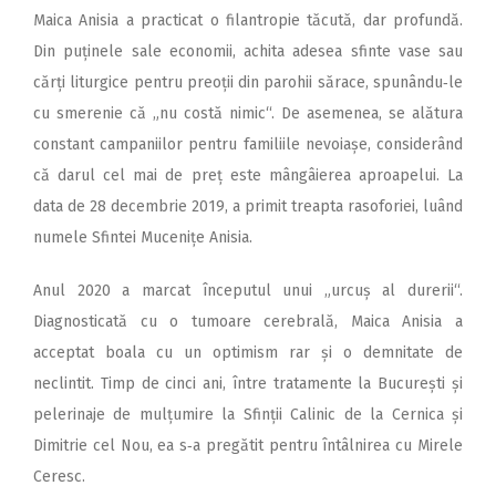
Maica Anisia a practicat o filantropie tăcută, dar profundă.
Din puținele sale economii, achita adesea sfinte vase sau
cărți liturgice pentru preoții din parohii sărace, spunându‑le
cu smerenie că „nu costă nimic“. De asemenea, se alătura
constant campaniilor pentru familiile nevoiașe, considerând
că darul cel mai de preț este mângâierea aproapelui. La
data de 28 decembrie 2019, a primit treapta rasoforiei, luând
numele Sfintei Mucenițe Anisia.
Anul 2020 a marcat începutul unui „urcuș al durerii“.
Diagnosticată cu o tumoare cerebrală, Maica Anisia a
acceptat boala cu un optimism rar și o demnitate de
neclintit. Timp de cinci ani, între tratamente la București și
pelerinaje de mulțumire la Sfinții Calinic de la Cernica și
Dimitrie cel Nou, ea s‑a pregătit pentru întâlnirea cu Mirele
Ceresc.