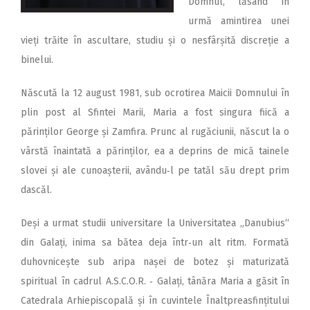
Domnul, lăsând în
urmă amintirea unei
vieți trăite în ascultare, studiu și o nesfârșită discreție a
binelui.
Născută la 12 august 1981, sub ocrotirea Maicii Domnului în
plin post al Sfintei Marii, Maria a fost singura fiică a
părinților George și Zamfira. Prunc al rugăciunii, născut la o
vârstă înaintată a părinților, ea a deprins de mică tainele
slovei și ale cunoașterii, avându‑l pe tatăl său drept prim
dascăl.
Deși a urmat studii universitare la Universitatea „Danubius“
din Galați, inima sa bătea deja într‑un alt ritm. Formată
duhovnicește sub aripa nașei de botez și maturizată
spiritual în cadrul A.S.C.O.R. ‑ Galați, tânăra Maria a găsit în
Catedrala Arhiepiscopală și în cuvintele Înaltpreasfințitului