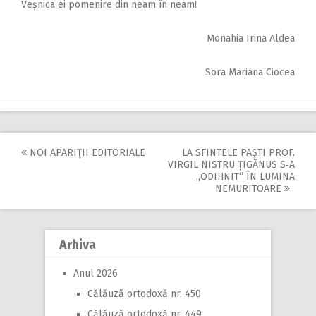
Veșnica ei pomenire din neam în neam!
Monahia Irina Aldea
Sora Mariana Ciocea
NOI APARIŢII EDITORIALE
LA SFINTELE PAŞTI PROF.
Post
VIRGIL NISTRU ȚIGĂNUȘ S‑A
„ODIHNIT“ ÎN LUMINA
navigation
NEMURITOARE
Arhiva
Anul 2026
Călăuză ortodoxă nr. 450
Călăuză ortodoxă nr. 449