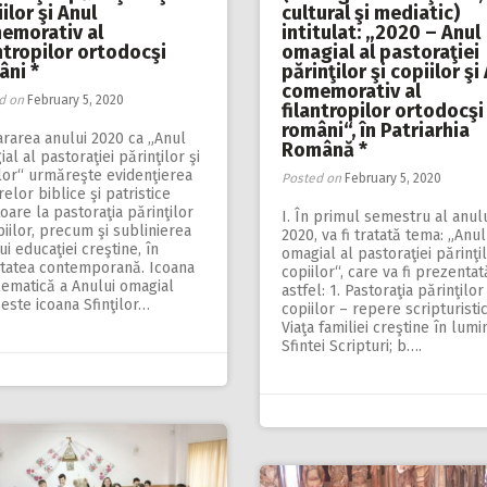
ilor şi Anul
cultural şi mediatic)
emorativ al
intitulat: „2020 – Anul
ntropilor ortodocşi
omagial al pastoraţiei
âni *
părinţilor şi copiilor şi
comemorativ al
d on
February 5, 2020
filantropilor ortodocşi
români“, în Patriarhia
rarea anului 2020 ca „Anul
Română *
al al pastoraţiei părinţilor şi
lor“ urmăreşte evidenţierea
Posted on
February 5, 2020
elor biblice şi patristice
toare la pastoraţia părinţilor
I. În primul semestru al anul
piilor, precum şi sublinierea
2020, va fi tratată tema: „Anul
ui educaţiei creştine, în
omagial al pastoraţiei părinţil
etatea contemporană. Icoana
copiilor“, care va fi prezentat
ematică a Anului omagial
astfel: 1. Pastoraţia părinţilor 
este icoana Sfinţilor…
copiilor – repere scripturistic
Viaţa familiei creştine în lumi
Sfintei Scripturi; b….