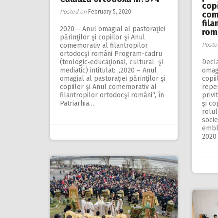
copi
Posted on
February 5, 2020
com
fila
2020 – Anul omagial al pastoraţiei
rom
părinţilor şi copiilor şi Anul
comemorativ al filantropilor
Poste
ortodocşi români Program-cadru
(teologic‑educaţional, cultural şi
Decla
mediatic) intitulat: „2020 – Anul
omagi
omagial al pastoraţiei părinţilor şi
copii
copiilor şi Anul comemorativ al
reper
filantropilor ortodocşi români“, în
privi
Patriarhia…
şi co
rolul
soci
embl
2020 