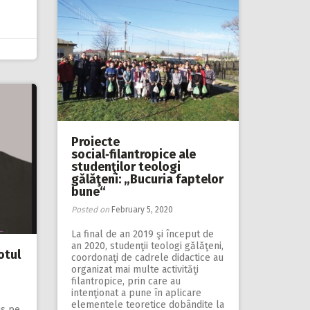
Proiecte
social‑filantropice ale
studenţilor teologi
gălăţeni: „Bucuria faptelor
bune“
Posted on
February 5, 2020
La final de an 2019 şi început de
an 2020, studenţii teologi gălăţeni,
otul
coordonaţi de cadrele didactice au
organizat mai multe activităţi
filantropice, prin care au
intenţionat a pune în aplicare
elementele teoretice dobândite la
us pe