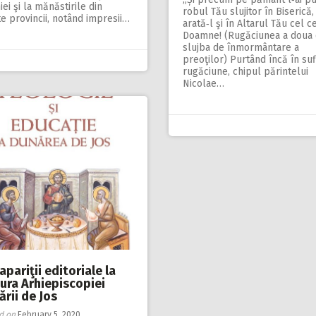
iei şi la mănăstirile din
robul Tău slujitor în Biserică,
e provincii, notând impresii…
arată‑l şi în Altarul Tău cel c
Doamne! (Rugăciunea a doua 
slujba de înmormântare a
preoţilor) Purtând încă în sufl
rugăciune, chipul părintelui
Nicolae…
apariţii editoriale la
tura Arhiepiscopiei
rii de Jos
d on
February 5, 2020