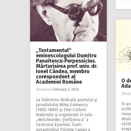
„Testamentul“
eminescologului Dumitru
Panaitescu‑Perpessicius.
Mărturisirea prof. univ. dr.
Ionel Cândea, membru
corespondent al
O de
Academiei Române
Ada
Posted on
February 5, 2020
Poste
La întâlnirea dedicată poetului şi
În an
jurnalistului Mihai Eminescu
scrii
(1850‑1889) şi Zilei Culturii
renu
Naţionale şi organizată în sala
două 
„Melchisedec Ștefănescu“ a
călăt
Centrului Eparhial, Înalt­
oraşe
preasfinţitul Părinte Casian a