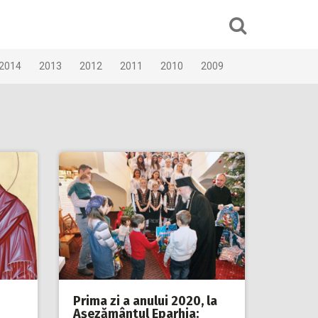
2014
2013
2012
2011
2010
2009
Prima zi a anului 2020, la
Aşezământul Eparhia: