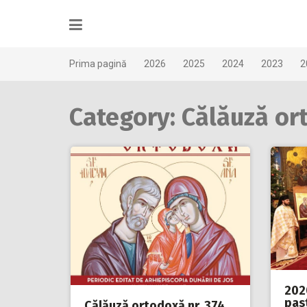
Skip
to
content
Prima pagină
2026
2025
2024
2023
2
Category: Călăuză or
202
past
Călăuză ortodoxă nr. 374