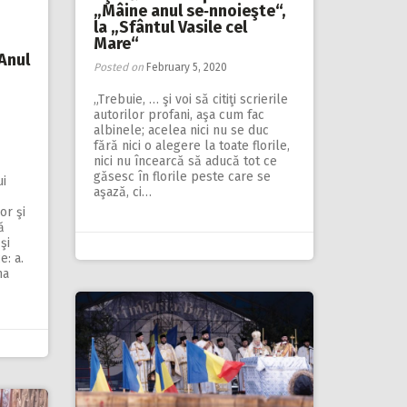
„Mâine anul se‑nnoieşte“,
la „Sfântul Vasile cel
Mare“
 Anul
Posted on
February 5, 2020
„Trebuie, … şi voi să citiţi scrierile
autorilor profani, aşa cum fac
albinele; acelea nici nu se duc
fără nici o alegere la toate florile,
nici nu încearcă să aducă tot ce
găsesc în florile peste care se
ui
aşază, ci…
or şi
ă
şi
e: a.
na