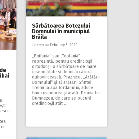
Sărbătoarea Botezului
Domnului în municipiul
Brăila
Posted on
February 5, 2020
„Epifania“ sau „Teofania“
reprezintă, pentru credin­cioşii
ortodocşi, o sărbătoare de mare
 de
însemnătate şi de încărcătură
ihai
duhovnicească. Praznicul „Arătării
Domnului“ şi al arătării Sfintei
Treimi la apa Iordanului, aduce
binecuvântarea şi arată Pronia lui
Dumnezeu, de care se bucură
ua
credincioşii atât…
şti“
nescu
tea,
rii