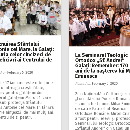
znuirea Sfântului
nie cel Mare, la Galaţi:
ria celor cincizeci de
La Seminarul Teologic
ficiari ai Centrului de
Ortodox „Sf. Andrei“
Galaţi: Remember: 170
ani de la naşterea lui M
d on
February 5, 2020
Eminescu
de 17 ianuarie este o bucurie
Posted on
February 5, 2020
u întreaga creştinătate,
siv pentru gălăţenii din
Ziua Naţională a Culturii şi zi
erul gălăţean Micro 21, care
„Luceafărului Poeziei Române
sub protecţia Sfântului
– cum a fost numit Mihai Emi
s Antonie cel Mare. În tânăra
de către Patriarhul Bisericii
ie fiinţează, de mai mulţi ani,
Ortodoxe Române, Miron Cris
entru de zi pentru…
a fost pentru elevii şi profeso
Seminarului Teologic Ortodox
„Sfântul Andrei“ din Galaţi un