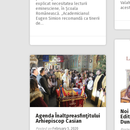
Valah
explicat necesitatea lecturii
acest
eminesciene, în Școala
Românească. „Academicianul
Eugen Simion recomandă ca tinerii
de…
Noi 
Agenda Înaltpreasfinţitului
Edi
Arhiepiscop Casian
Dună
Posted on
February 5, 2020
Poste