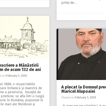
prilej de…
scriere a Mănăstirii
m de acum 132 de ani
d on
February 5, 2020
ul 1888, o respectabilă
A plecat la Domnul pre
toare britanică şi maestră de
Maricel Alupoaiei
me a penelului, însoţită de
prietene, se afla într‑o lungă
Posted on
February 5, 2020
orie în România, poposind în
le mari ale Moldovei şi
„Și precum pe pământ l‑ai p