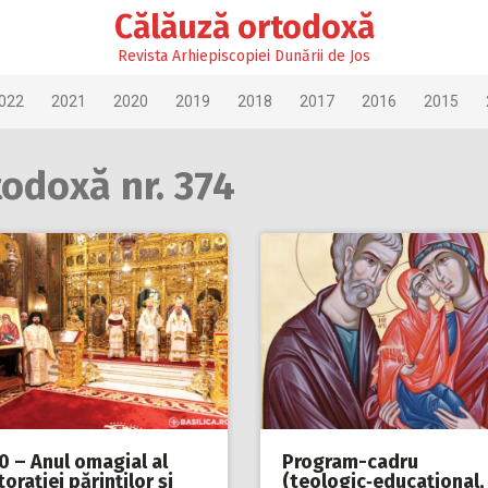
Călăuză ortodoxă
Revista Arhiepiscopiei Dunării de Jos
022
2021
2020
2019
2018
2017
2016
2015
todoxă nr. 374
0 – Anul omagial al
Program-cadru
oraţiei părinţilor şi
(teologic‑educaţional,