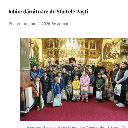
2018
Iubire dăruitoare de Sfintele Paști
2017
Posted on
June 4, 2026
By
admin
2016
2015
2014
2013
2012
2011
2010
2009