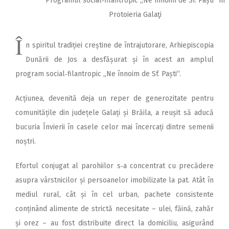
Programul social‑filantropic „Ne înnoim de Sf. Paști“ în
Protoieria Galaţi
Î
n spiritul tradiției creș­tine de întrajutorare, Ar­hiepis­copia
Dunării de Jos a desfășurat și în acest an amplul
program social‑filantropic „Ne înnoim de Sf. Paști“.
Acțiunea, devenită deja un reper de generozitate pentru
comunitățile din județele Galați și Brăila, a reușit să aducă
bucuria Învierii în casele celor mai încercați dintre semenii
noștri.
Efortul conjugat al parohiilor s‑a concentrat cu precădere
asupra vârstnicilor și persoanelor imobilizate la pat. Atât în
mediul rural, cât și în cel urban, pachete consistente
conținând alimente de strictă necesitate – ulei, făină, zahăr
și orez – au fost distribuite direct la domiciliu, asigurând