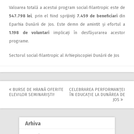
Valoarea totală a acestui program social‑filantropic este de
547.798 lei
, prin el fiind sprijiniţi
7.459 de beneficiari
din
Eparhia Dunării de Jos. Este demn de amintit și efortul a
1.198 de voluntari
implicați în desfășurarea acestor
programe.
Sectorul social‑filantropic al Arhiepiscopiei Dunării de Jos
BURSE DE HRANĂ OFERITE
CELEBRAREA PERFORMANȚEI
Post
ELEVILOR SEMINARIȘTI!
ÎN EDUCAȚIE LA DUNĂREA DE
JOS
navigation
Arhiva