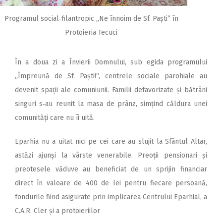
Programul social‑filantropic „Ne înnoim de Sf. Paști“ în
Protoieria Tecuci
În a doua zi a Învierii Domnului, sub egida programului
„Împreună de Sf. Paști!“, centrele sociale parohiale au
devenit spații ale comuniunii. Familii defavorizate și bătrâni
singuri s‑au reunit la masa de prânz, simțind căldura unei
comunități care nu îi uită.
Eparhia nu a uitat nici pe cei care au slujit la Sfântul Altar,
astăzi ajunși la vârste venerabile. Preoții pensionari și
preotesele văduve au beneficiat de un sprijin financiar
direct în valoare de 400 de lei pentru fiecare persoană,
fondurile fiind asigurate prin implicarea Centrului Eparhial, a
C.A.R. Cler și a protoieriilor