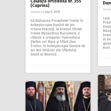
Călăuză ortodoxă nr. 355
Dună
(Cuprins)
Poste
Posted on
July 9, 2018
Luni,
Sărbătoarea Preasfintei Treimi în
Preas
Arhiepiscopia Dunării de Jos
Dunăr
Icoana tinereţii, la hramul Sfintei
Mănăs
Treimi Mănăstirea Buciumeni, o
hramu
ctitorie a urmaşilor Voievodului
al ti
Ştefan cel Mare şi Sfânt Ziua
ajuns
Eroilor, în Arhiepiscopia Dunării de
Anul
Jos Noi hotărâri ale Sfântului
Sinod al Bisericii…