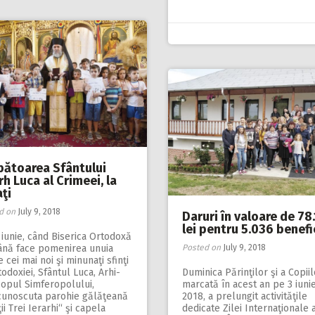
bătoarea Sfântului
rh Luca al Crimeei, la
ţi
d on
July 9, 2018
Daruri în valoare de 78
lei pentru 5.036 benefi
 iunie, când Biserica Ortodoxă
nă face pomenirea unuia
Posted on
July 9, 2018
e cei mai noi şi minunaţi sfinţi
todoxiei, Sfântul Luca, Arhi­
Duminica Părinţilor şi a Copiil
copul Simferopolului,
marcată în acest an pe 3 iuni
cunoscuta parohie gălăţeană
2018, a prelungit activităţile
ţii Trei Ierarhi“ şi capela
dedicate Zilei Internaţionale 