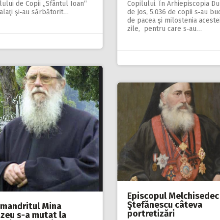
lului de Copii „Sfântul Ioan“
Copilului. În Arhiepiscopia Du
alaţi şi‑au sărbătorit…
de Jos, 5.036 de copii s‑au bu
de pacea şi milostenia aceste
zile, pentru care s‑au…
Episcopul Melchisedec
Ştefănescu câteva
imandritul Mina
portretizări
zeu s-a mutat la