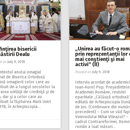
„Unirea au făcut-o rom
inţirea bisericii
prin reprezentanţii lor 
ăstirii Dealu
mai conştienţi şi mai
d on
July 9, 2018
activi“ (II)
ntextul anului omagial
Posted on
July 9, 2018
nat de Biserica Ortodoxă
nă omagierii celor care au
Interviu acordat de academic
ibuit de‑a lungul secolelor la
Ioan‑Aurel Pop, Președintele
area unităţii de credinţă şi de
Academiei Române, revistei
 dar şi a celor care au
eparhiale „Călăuză ortodoxă“
ibuit la făptuirea Marii Uniri
editată de Arhiepiscopia Dună
918, în Arhiepiscopia…
de Jos. (Continuare din număr
precedent) – Cum se văd fap
Voievodului Mihai Viteazul? – 
cadrul Contrareformei, Domn
român a luat măsuri…