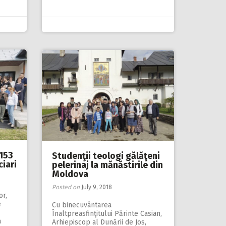
.153
Studenţii teologi gălăţeni
ciari
pelerinaj la mănăstirile din
Moldova
Posted on
July 9, 2018
or,
e
Cu binecuvântarea
Înaltpreasfinţitului Părinte Casian,
a
Arhiepiscop al Dunării de Jos,