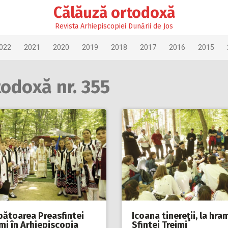
Călăuză ortodoxă
Revista Arhiepiscopiei Dunării de Jos
022
2021
2020
2019
2018
2017
2016
2015
todoxă nr. 355
bătoarea Preasfintei
Icoana tinereţii, la hra
mi în Arhiepiscopia
Sfintei Treimi