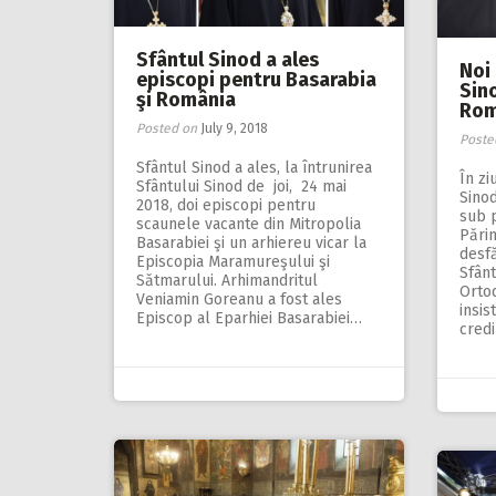
Sfântul Sinod a ales
Noi 
episcopi pentru Basarabia
Sino
şi România
Ro
Posted on
July 9, 2018
Poste
Sfântul Sinod a ales, la întrunirea
În zi
Sfântului Sinod de joi, 24 mai
Sinod
2018, doi episcopi pentru
sub p
scaunele vacante din Mitropolia
Părin
Basarabiei şi un arhiereu vicar la
desfă
Episcopia Maramureşului şi
Sfânt
Sătmarului. Arhimandritul
Orto
Veniamin Goreanu a fost ales
insis
Episcop al Eparhiei Basarabiei…
credi