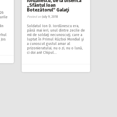
Iordănescu, de la biserica
„Sfântul Ioan
Botezătorul“ Galaţi
126
urile
Posted on
July 9, 2018
din
Soldatul Ion D. Iordănescu era,
până mai ieri, unul dintre zecile de
rhul
mii de soldaţi necunoscuţi, care a
 Jos
luptat în Primul Război Mondial şi
a cunoscut gustul amar al
prizonieratului, nu o zi, nu o lună,
ci doi ani! Chipul…