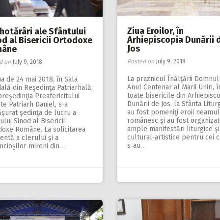
Ziua Eroilor, în
hotărâri ale Sfântului
Arhiepiscopia Dunării 
d al Bisericii Ortodoxe
Jos
mâne
Posted on
July 9, 2018
d on
July 9, 2018
La praznicul Înălţării Domnul
ua de 24 mai 2018, în Sala
Anul Centenar al Marii Uniri, î
ală din Reşedinţa Patriarhală,
toate bisericile din Arhiepisc
reşedinţia Preafericitului
Dunării de Jos, la Sfânta Litur
te Patriarh Daniel, s‑a
au fost pomeniţi eroii neamul
şurat şedinţa de lucru a
românesc şi au fost organiza
ului Sinod al Bisericii
ample manifestări liturgice şi
doxe Române. La solicitarea
cultural‑artistice pentru cei 
tentă a clerului şi a
s‑au…
ncioşilor mireni din…