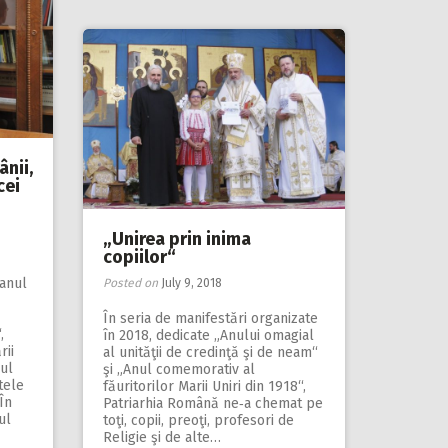
ânii,
cei
„Unirea prin inima
copiilor“
ianul
Posted on
July 9, 2018
În seria de manifestări organizate
,
în 2018, dedicate „Anului oma­gial
rii
al unităţii de cre­dinţă şi de neam“
ul
şi „Anul comemorativ al
tele
făuritorilor Marii Uniri din 1918“,
În
Patriarhia Română ne‑a chemat pe
ul
toţi, copii, preoţi, profesori de
Religie şi de alte…