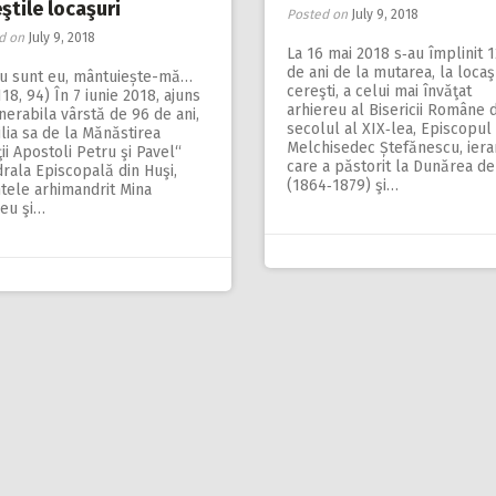
ştile locaşuri
Posted on
July 9, 2018
d on
July 9, 2018
La 16 mai 2018 s‑au împlinit 
de ani de la mutarea, la locaş
ău sunt eu, mântuiește-mă…
cereşti, a celui mai învăţat
118, 94) În 7 iunie 2018, ajuns
arhiereu al Bisericii Române 
nerabila vârstă de 96 de ani,
secolul al XIX‑lea, Episcopul
ilia sa de la Mănăstirea
Melchisedec Ștefănescu, iera
ţii Apostoli Petru şi Pavel“
care a păstorit la Dunărea de
rala Episcopală din Huşi,
(1864‑1879) şi…
tele arhimandrit Mina
eu şi…