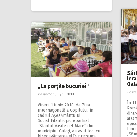
Săr
Iera
Gala
„La porţile bucuriei“
Poste
Posted on
July 9, 2018
În 11
Vineri, 1 iunie 2018, de Ziua
Româ
Internaţională a Copilului, în
dintr
cadrul Aşezământului
ai Or
Social‑Filantropic eparhial
epis
„Sfântul Vasile cel Mare“ din
bine
municipiul Galaţi, au avut loc, cu
„Sfin
binecuvântarea şi în prezenţa