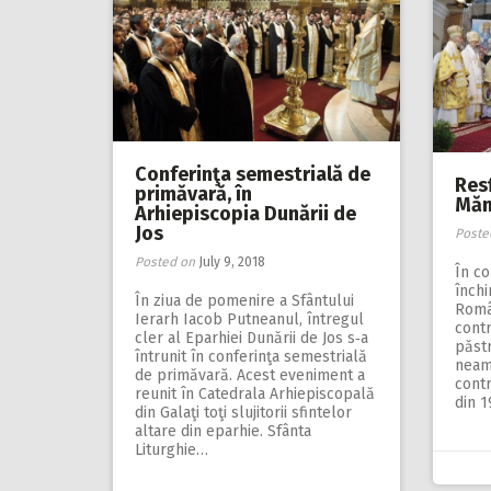
Conferinţa semestrială de
Resf
primăvară, în
Măn
Arhiepiscopia Dunării de
Jos
Poste
Posted on
July 9, 2018
În co
închi
În ziua de pomenire a Sfântului
Româ
Ierarh Iacob Putneanul, întregul
contr
cler al Eparhiei Dunării de Jos s‑a
păstr
întrunit în conferinţa semestrială
neam,
de primăvară. Acest eveniment a
contr
reunit în Catedrala Arhiepiscopală
din 1
din Galaţi toţi slujitorii sfintelor
altare din eparhie. Sfânta
Liturghie…