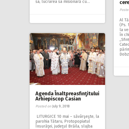
sa, lucrarea sa misionară cu…
cere
Poste
Al T
(Ps. 
la ve
în ch
„Sfin
Cated
părin
Dobz
Agenda Înaltpreasfinţitului
Arhiepiscop Casian
Posted on
July 9, 2018
LITURGICE 10 mai – săvârşeşte, la
parohia Tătaru, Protopopiatul
Însurăţei, judeţul Brăila, slujba