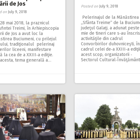
rii de Jos
Posted on
July 9, 2018
d on
July 9, 2018
Pelerinajul de la Mănăstirea
„Sfânta Treime“ de la Bucium
 28 mai 2018, la praznicul
judeţul Galaţi, a adunat peste
fintei Treimi, în Arhiepiscopia
mie de tineri care s‑au înscris
ii de Jos a avut loc la
activităţile din cadrul
tirea Buciumeni, cu prilejul
Convorbirilor duhovniceşti, în
lui, tradiţionalul pelerinaj
cadrul celei de‑a XXIII‑a ediţii
nerilor liceeni, manifestare
acest scop, organizatorii ‑
ă la cea de a XXIII‑a ediţie.
Sectorul Cultural‑Învăţămân
 acesta, tema generală a…