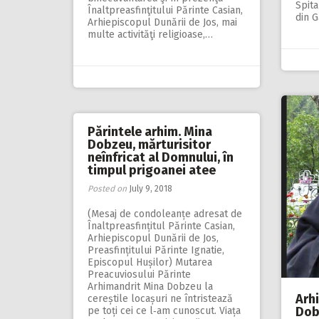
Spita
Înaltpreasfinţitului Părinte Casian,
din G
Arhiepiscopul Dunării de Jos, mai
multe activităţi religioase,…
Părintele arhim. Mina
Dobzeu, mărturisitor
neînfricat al Domnului, în
timpul prigoanei atee
Posted on
July 9, 2018
(Mesaj de condoleanțe adresat de
Înaltpreasfințitul Părinte Casian,
Arhiepiscopul Dunării de Jos,
Preasfințitului Părinte Ignatie,
Episcopul Hușilor) Mutarea
Preacuviosului Părinte
Arhimandrit Mina Dobzeu la
Arh
cereștile locașuri ne întristează
Dob
pe toți cei ce l‑am cunoscut. Viața