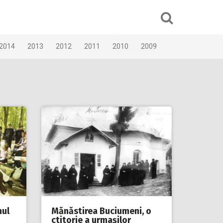
2014
2013
2012
2011
2010
2009
mul
Mănăstirea Buciumeni, o
ctitorie a urmaşilor