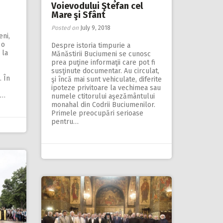
Voievodului Ştefan cel
Mare şi Sfânt
Posted on
July 9, 2018
eni,
 o
Despre istoria timpurie a
 la
Mănăstirii Buciumeni se cunosc
prea puţine informaţii care pot fi
susţinute documentar. Au circulat,
. În
şi încă mai sunt vehiculate, diferite
ipoteze privitoare la vechimea sau
t…
numele ctitorului aşezământului
monahal din Codrii Buciumenilor.
Primele preocupări serioase
pentru…