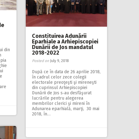
de
Constituirea Adunării
Eparhiale a Arhiepiscopiei
Dunării de Jos mandatul
ui din
2018-2022
n
opia
Posted on
July 9, 2018
ghie
ui
După ce în data de 26 aprilie 2018,
te
în cadrul celor zece colegii
electorale preoţeşti şi mireneşti
care
din cuprinsul Arhiepiscopiei
Dunării de Jos s‑au desfăşurat
lucrările pentru alegerea
membrilor clerici şi mireni în
Adunarea eparhială, marţi, 30 mai
2018, în…