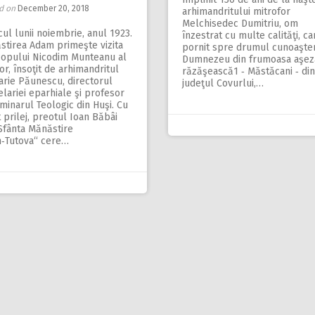
d on
December 20, 2018
arhimandritului mitrofor
Melchisedec Dumitriu, om
cul lunii noiembrie, anul 1923.
înzestrat cu multe calităţi, ca
stirea Adam primeşte vizita
pornit spre drumul cunoaşteri
copului Nicodim Munteanu al
Dumnezeu din frumoasa aşez
or, însoţit de arhimandritul
răzăşească1 ‑ Măstăcani ‑ din
arie Păunescu, directorul
judeţul Covurlui,…
lariei eparhiale şi profesor
minarul Teologic din Huşi. Cu
 prilej, preotul Ioan Băbâi
Sfânta Mănăstire
‑Tutova“ cere…