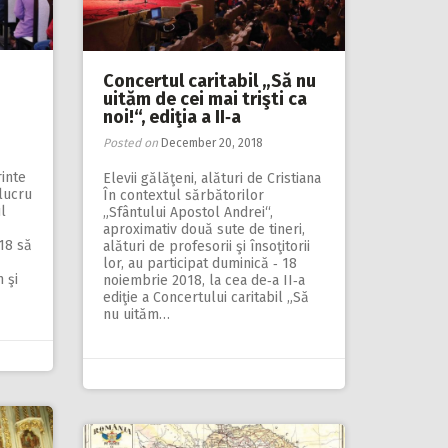
Concertul caritabil „Să nu
uităm de cei mai trişti ca
noi!“, ediţia a II‑a
Posted on
December 20, 2018
rinte
Elevii gălăţeni, alături de Cristiana
 lucru
În contextul sărbătorilor
l
„Sfântului Apostol Andrei“,
aproximativ două sute de tineri,
18 să
alături de profesorii şi însoţitorii
lor, au participat duminică ‑ 18
 şi
noiembrie 2018, la cea de‑a II‑a
ediţie a Concertului caritabil „Să
nu uităm…