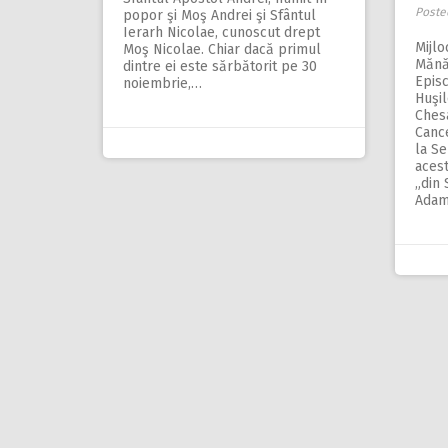
Poste
popor şi Moş Andrei şi Sfântul
Ierarh Nicolae, cunoscut drept
Mijlo
Moş Nicolae. Chiar dacă primul
Mănă
dintre ei este sărbătorit pe 30
Epis
noiembrie,…
Huşil
Ches
Cance
la Se
acest
„din 
Adam