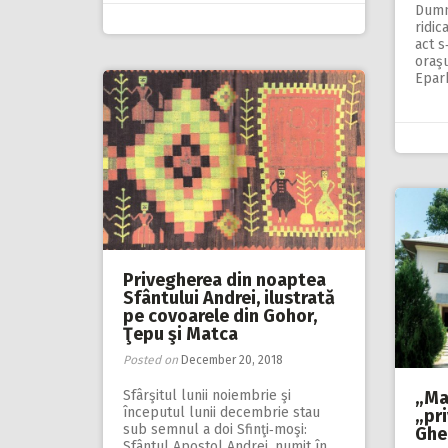
Dumn
ridic
act s
oraşu
Eparh
Privegherea din noaptea
Sfântului Andrei, ilustrată
pe covoarele din Gohor,
Ţepu şi Matca
Posted on
December 20, 2018
Sfârşitul lunii noiembrie şi
„Ma
începutul lunii decembrie stau
„pri
sub semnul a doi Sfinţi‑moşi:
Ghe
Sfântul Apostol Andrei, numit în