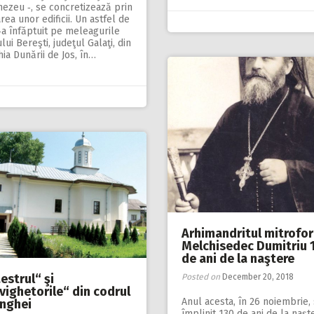
ezeu ‑, se concretizează prin
area unor edificii. Un astfel de
‑a înfăptuit pe meleagurile
lui Bereşti, judeţul Galaţi, din
ia Dunării de Jos, în…
Arhimandritul mitrofor
Melchisedec Dumitriu 
de ani de la naştere
estrul“ şi
Posted on
December 20, 2018
vighetorile“ din codrul
Anul acesta, în 26 noiembrie,
nghei
împlinit 130 de ani de la naşt