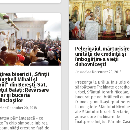
Pelerinajul, mărturisire
unităţii de credinţă şi
îmbogăţire a vieţii
duhovniceşti
Posted on
December 20, 2018
ţirea bisericii „Sfinţii
ngheli Mihail şi
Prezenţa la Brăila, în zilele d
iil“ din Bereşti‑Sat,
sărbătoare închinate ocrotito
ţul Galaţi: Revărsare
urbei, Sfântul Ierarh Nicolae,
ar şi bucuria
bucurat pe noi brăilenii cu u
incioşilor
frumos şi mult‑aşteptat peler
la moaştele Sfântului Nicolae
d on
December 20, 2018
ale Sfântului Ierarh Nectarie,
aduse spre închinare de
itatea pământească ‑ ce
Înaltpreasfinţitul Părinte Cas
e în chip simbolic iubirea
comunităţi creştine faţă de