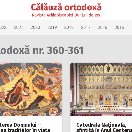
Călăuză ortodoxă
Revista Arhiepiscopiei Dunării de Jos
022
2021
2020
2019
2018
2017
2016
2015
todoxă nr. 360-361
terea Domnului –
Catedrala Naţională,
na tradiţiilor în viaţa
sfinţită în Anul Centen