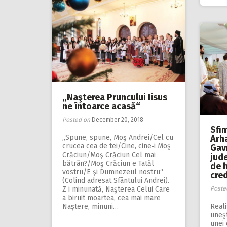
„Naşterea Pruncului Iisus
ne întoarce acasă“
Posted on
December 20, 2018
Sfin
„Spune, spune, Moş Andrei/Cel cu
Arha
crucea cea de tei/Cine, cine‑i Moş
Gavr
Crăciun/Moş Crăciun Cel mai
jude
bătrân?/Moş Crăciun e Tatăl
de h
vostru/E şi Dumnezeul nostru“
cred
(Colind adresat Sfântului Andrei).
Z i minunată, Naşterea Celui Care
Poste
a biruit moartea, cea mai mare
Naştere, minuni…
Real
uneşt
unei 