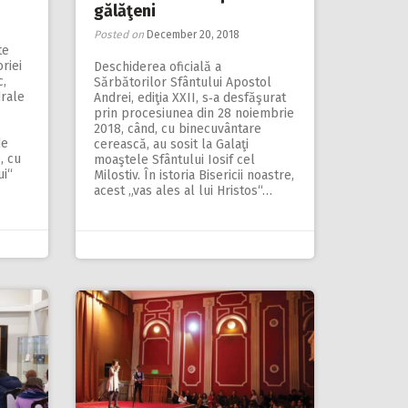
gălăţeni
Posted on
December 20, 2018
te
oriei
Deschiderea oficială a
c,
Sărbătorilor Sfântului Apostol
drale
Andrei, ediţia XXII, s‑a desfăşurat
prin procesiunea din 28 noiembrie
2018, când, cu binecuvântare
de
cerească, au sosit la Galaţi
, cu
moaştele Sfântului Iosif cel
ui“
Milostiv. În istoria Bisericii noastre,
acest „vas ales al lui Hristos“…