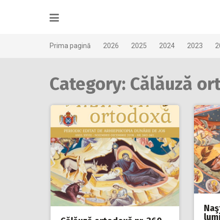
Skip
to
content
Prima pagină
2026
2025
2024
2023
2
Category: Călăuză or
Naş
lumi