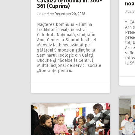
Călăuză ortodoxă nr. 360-
noa
361 (Cuprins)
Poste
Posted on
December 20, 2018
† CA
Naşterea Domnului – lumina
Arhie
tradiţiilor în viaţa noastră
Preac
Catedrala Naţională, sfinţită în
preac
Anul Centenar Sfântul Iosif cel
toţi 
Milostiv i‑a binecuvântat pe
Arhie
gălăţeni Simpozion ştiinţific la
sufle
Seminarul Teologic din Galaţi
folos
Bucurie şi nădejde la Centrul
la Sf
Multifuncţional de servicii sociale
„Speranţe pentru…