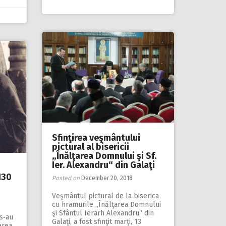
Sfinţirea veşmântului
pictural al bisericii
„Înălţarea Domnului şi Sf.
Ier. Alexandru“ din Galaţi
130
Posted on
December 20, 2018
Veşmântul pictural de la biserica
cu hramurile „Înălţarea Domnului
şi Sfântul Ierarh Alexandru“ din
 s‑au
Galaţi, a fost sfinţit marţi, 13
erea