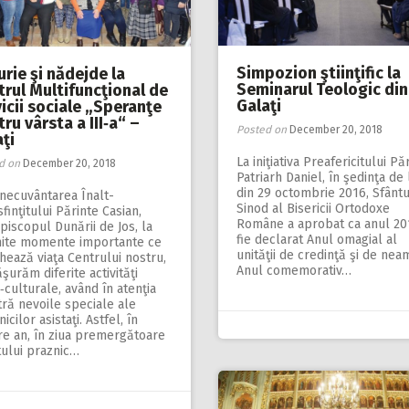
Simpozion ştiinţific la
rie şi nădejde la
Seminarul Teologic din
trul Multifuncţional de
Galaţi
icii sociale „Speranţe
ru vârsta a III‑a“ –
Posted on
December 20, 2018
ţi
La iniţiativa Preafericitului Pă
d on
December 20, 2018
Patriarh Daniel, în şedinţa de
din 29 octombrie 2016, Sfântu
necuvântarea Înalt­­
Sinod al Bisericii Ortodoxe
finţitului Pă­­rinte Casian,
Române a aprobat ca anul 20
piscopul Dunării de Jos, la
fie declarat Anul omagial al
ite momente importante ce
unităţii de credinţă şi de neam
ează viaţa Centrului nostru,
Anul comemorativ…
şurăm diferite activităţi
‑culturale, având în atenţia
ră nevoile speciale ale
nicilor asistaţi. Astfel, în
re an, în ziua premergătoare
tului praznic…