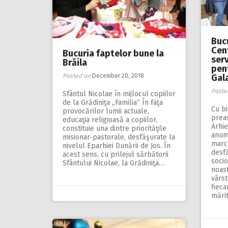
Bucu
Cen
Bucuria faptelor bune la
serv
Brăila
pent
Posted on
December 20, 2018
Gala
Poste
Sfântul Nicolae în mijlocul copiilor
de la Grădiniţa „Familia“ În faţa
Cu bi
provocărilor lumii actuale,
preas
educaţia religioasă a copiilor,
Arhie
constituie una dintre priorităţile
anum
misionar‑pastorale, desfăşurate la
march
nivelul Eparhiei Dunării de Jos. În
desfă
acest sens, cu prilejul sărbătorii
socio
Sfântului Nicolae, la Grădiniţa…
noast
vârst
fieca
mări