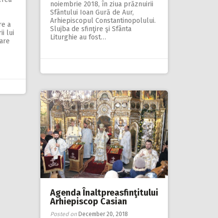
noiembrie 2018, în ziua prăznuirii
Sfântului Ioan Gură de Aur,
Arhiepiscopul Constantinopolului.
re a
Slujba de sfinţire şi Sfânta
i lui
Liturghie au fost…
are
Agenda Înaltpreasfinţitului
Arhiepiscop Casian
Posted on
December 20, 2018