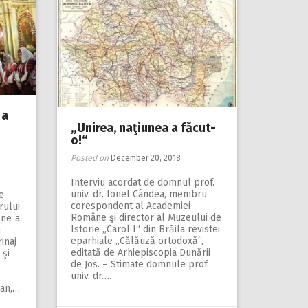
 a
„Unirea, naţiunea a făcut-
o!“
Posted on
December 20, 2018
Interviu acordat de domnul prof.
univ. dr. Ionel Cândea, membru
e
corespondent al Academiei
rului
Române şi director al Muzeului de
 ne‑a
Istorie „Carol I“ din Brăila revistei
n
eparhiale „Călăuză ortodoxă“,
inaj
editată de Arhiepiscopia Dunării
 şi
de Jos. – Stimate domnule prof.
univ. dr….
ian,…