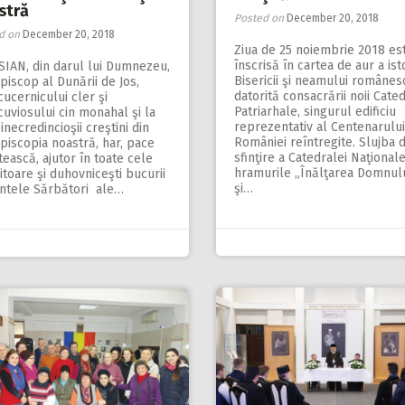
stră
Posted on
December 20, 2018
d on
December 20, 2018
Ziua de 25 noiembrie 2018 es
înscrisă în cartea de aur a ist
SIAN, din darul lui Dumnezeu,
Bisericii şi neamului românes
piscop al Dunării de Jos,
datorită consacrării noii Cate
ucernicului cler şi
Patriarhale, singurul edificiu
uviosului cin monahal şi la
reprezentativ al Centenarului
binecredincioşii creştini din
României reîntregite. Slujba 
piscopia noastră, har, pace
sfinţire a Catedralei Naţionale
tească, ajutor în toate cele
hra­mu­rile „Înălţarea Domnul
itoare şi duhovniceşti bucurii
şi…
intele Sărbători ale…