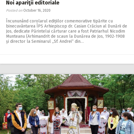
Noi apariţii editoriale
Posted on
October 16, 2020
Încununând corolarul edi­­­țiilor comemorative tipărite cu
binecuvântarea ÎPS Arhiepiscop dr. Casian Crăciun al Dunării de
Jos, dedicate Părintelui cărturar care a fost Patriarhul Nicodim
Munteanu (Arhimandrit de scaun la Dunărea de Jos, 1902‑1908
și director la Seminarul „Sf. Andrei“ din…