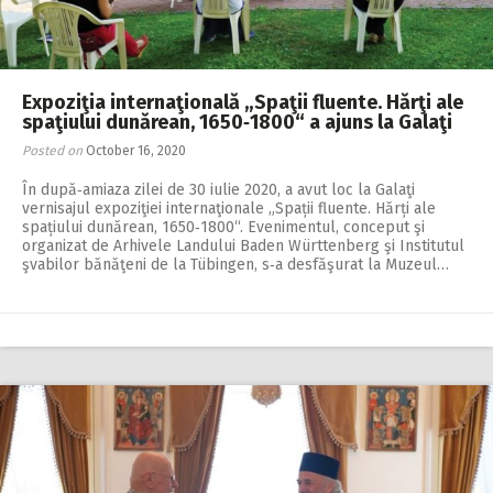
Expoziţia internaţională „Spaţii fluente. Hărţi ale
spaţiului dunărean, 1650‑1800“ a ajuns la Galaţi
Posted on
October 16, 2020
În după‑amiaza zilei de 30 iulie 2020, a avut loc la Galaţi
vernisajul expoziţiei internaţionale „Spații fluente. Hărți ale
spațiului dunărean, 1650‑1800“. Evenimentul, conceput şi
organizat de Arhivele Landu­lui Baden Württenberg şi Institutul
şvabilor bănăţeni de la Tübingen, s‑a desfăşurat la Muzeul…