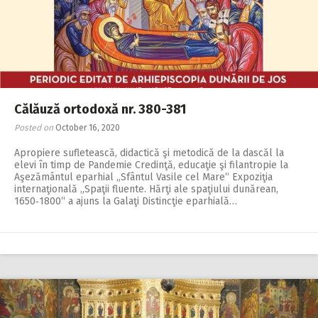
2018
2017
2016
2015
Călăuză ortodoxă nr. 380-381
2014
Posted on
October 16, 2020
2013
Apropiere sufletească, didactică şi metodică de la dascăl la
2012
elevi în timp de Pandemie Credinţă, educaţie şi filantropie la
Aşezământul eparhial „Sfântul Vasile cel Mare“ Expoziţia
internaţională „Spaţii fluente. Hărţi ale spaţiului dunărean,
2011
1650‑1800“ a ajuns la Galaţi Distincţie eparhială…
2010
2009