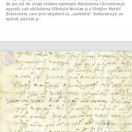
de Jos stă de strajă cetatea spirituală Mănăstirea Cârlomăneşti
aşezată sub oblăduirea Sfântului Nicolae şi a Sfinţilor Martiri
Brâncoveni, care prin vieţuitorii ei, „santinele“ duhovniceşti, au
apărat, păstrat şi…