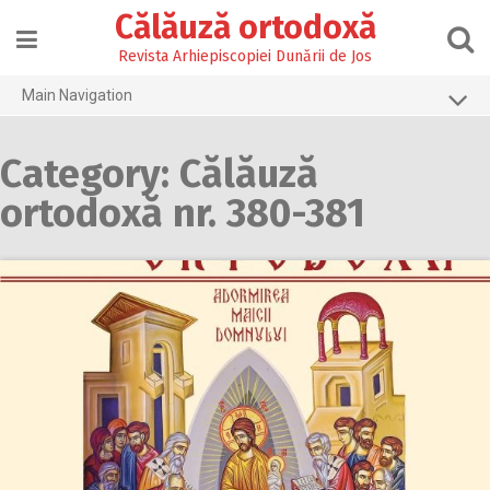
Skip
Călăuză ortodoxă
to
content
Revista Arhiepiscopiei Dunării de Jos
Main Navigation
Prima pagină
Category: Călăuză
2026
ortodoxă nr. 380-381
2025
2024
2023
2022
2021
2020
2019