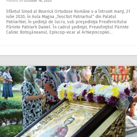
Posted on
October 16, 2020
Sfântul Sinod al Bisericii Ortodoxe Române s‑a întrunit marţi, 21
iulie 2020, în Aula Magna „Teoctist Patriarhul“ din Palatul
Patriarhiei, în şedinţă de lucru, sub preşedinţia Preafericitului
Părinte Patriarh Daniel. În cadrul şedinţei, Preasfinţitul Părinte
Calinic Botoşăneanul, Episcop‑vicar al Arhiepis­copiei…