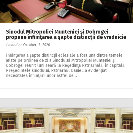
Sinodul Mitropoliei Munteniei şi Dobrogei
propune înfiinţarea a şapte distincţii de vrednicie
Posted on
October 16, 2020
Înfiinţarea a şapte distincţii ecleziale a fost una dintre temele
aflate pe ordinea de zi a Sinodului Mitropoliei Munteniei şi
Dobrogei reunit luni seară la Reşedinţa Patriarhală, în capitală.
Preşedintele sinodului, Patriarhul Daniel, a evidenţiat
necesitatea înfiinţării unor astfel de…