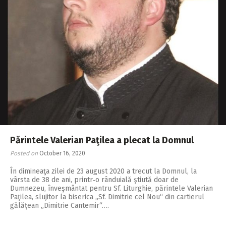
Părintele Valerian Paţilea a plecat la Domnul
Posted on
October 16, 2020
În dimineaţa zilei de 23 august 2020 a trecut la Domnul, la
vârsta de 38 de ani, printr‑o rânduială ştiută doar de
Dumnezeu, înveşmântat pentru Sf. Liturghie, părintele Valerian
Paţilea, slujitor la biserica „Sf. Dimitrie cel Nou“ din cartierul
gălăţean „Dimitrie Cantemir“….