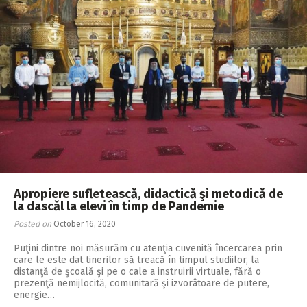
Apropiere sufletească, didactică şi metodică de
la dascăl la elevi în timp de Pandemie
Posted on
October 16, 2020
Puţini dintre noi măsurăm cu atenţia cuvenită încercarea prin
care le este dat tinerilor să treacă în timpul studiilor, la
distanţă de şcoală şi pe o cale a instruirii virtuale, fără o
prezenţă nemijlocită, comunitară şi izvorâtoare de putere,
energie…