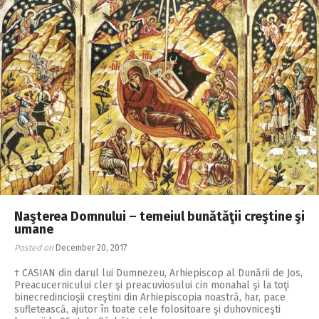
Naşterea Domnului – temeiul bunătăţii creştine şi
umane
Posted on
December 20, 2017
† CASIAN din darul lui Dumnezeu, Arhiepiscop al Dunării de Jos,
Preacucernicului cler şi preacuviosului cin monahal şi la toţi
binecredincioşii creştini din Arhiepiscopia noastră, har, pace
sufletească, ajutor în toate cele folositoare şi duhovniceşti