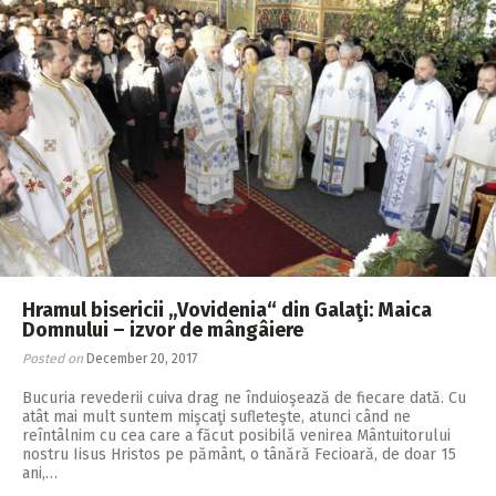
Hramul bisericii „Vovidenia“ din Galaţi: Maica
Domnului – izvor de mângâiere
Posted on
December 20, 2017
Bucuria revederii cuiva drag ne înduioşează de fiecare dată. Cu
atât mai mult suntem mişcaţi sufleteşte, atunci când ne
reîntâlnim cu cea care a făcut posibilă venirea Mântuitorului
nostru Iisus Hristos pe pământ, o tânără Fecioară, de doar 15
ani,…