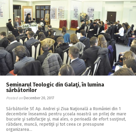
Seminarul Teologic din Galaţi, în lumina
sărbătorilor
Posted on
December 20, 2017
Sărbătorile Sf. Ap. Andrei şi Ziua Naţio­nală a României din 1
decembrie înseamnă pentru şcoala noastră un prilej de mare
bucurie şi satisfacţie şi, mai ales, o perioadă de efort susţinut,
răbdare, muncă, repetiţii şi tot ceea ce presupune
organizarea…