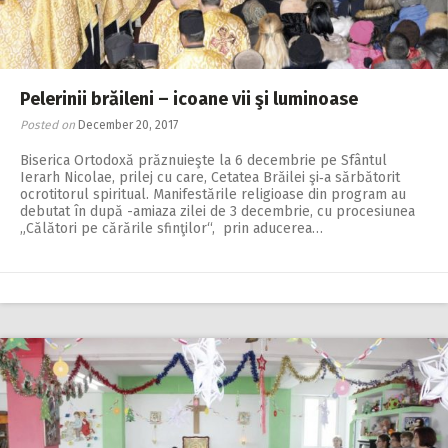
Pelerinii brăileni – icoane vii şi luminoase
Posted on
December 20, 2017
Biserica Ortodoxă prăz­nuieşte la 6 decembrie pe Sfântul
Ierarh Nicolae, prilej cu care, Cetatea Brăilei şi‑a sărbătorit
ocrotitorul spiritual. Manifestările religioase din program au
debutat în după -amia­za zilei de 3 decembrie, cu procesiunea
„Călă­tori pe cărările sfinţilor“, prin aducerea…