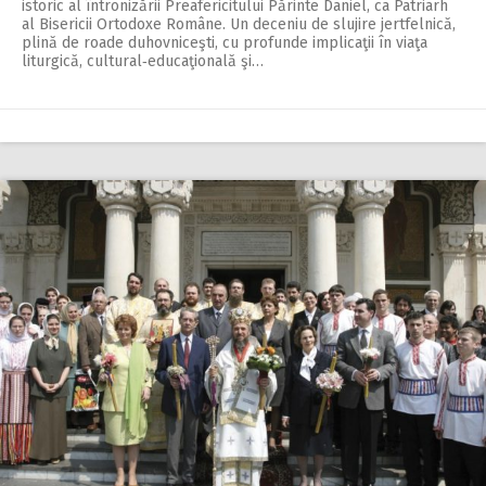
istoric al întronizării Preafericitului Părinte Daniel, ca Patriarh
al Bisericii Ortodoxe Române. Un deceniu de slujire jertfelnică,
plină de roade duhovniceşti, cu profunde im­plicaţii în viaţa
liturgică, cultural‑educaţională şi…