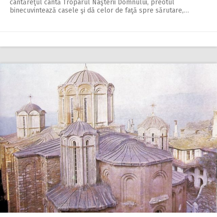
cântăreţul cântă Troparul Naşterii Domnului, preotul
binecuvintează casele şi dă celor de faţă spre sărutare,…