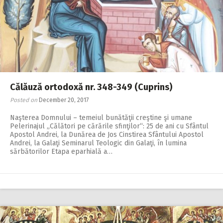
2018
2017
2016
2015
2014
Călăuză ortodoxă nr. 348-349 (Cuprins)
2013
Posted on
December 20, 2017
2012
Naşterea Domnului – temeiul bunătăţii creştine şi umane
Pelerinajul „Călători pe cărările sfinţilor“: 25 de ani cu Sfântul
2011
Apostol Andrei, la Dunărea de Jos Cinstirea Sfântului Apostol
Andrei, la Galaţi Seminarul Teologic din Galaţi, în lumina
sărbătorilor Etapa eparhială a…
2010
2009