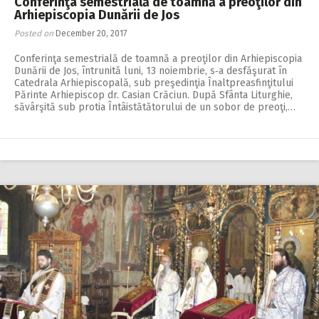
Conferinţa semestrială de toamnă a preoţilor din
Arhiepiscopia Dunării de Jos
Posted on
December 20, 2017
Conferinţa semestrială de toamnă a preoţilor din Arhiepiscopia
Du­­nă­rii de Jos, întrunită luni, 13 no­iembrie, s‑a desfăşurat în
Cate­drala Arhiepiscopală, sub pre­şedinţia Înaltpreasfinţitului
Părinte Arhiepiscop dr. Casian Crăciun. După Sfânta Liturghie,
săvârşită sub protia Întâistătătorului de un sobor de preoţi,…