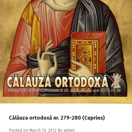
2018
2017
2016
2015
2014
2013
2012
2011
2010
2009
Călăuza ortodoxă nr. 279-280 (Cuprins)
Posted on
March 13, 2012
By
admin