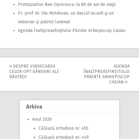
Protopsaltul Nae Opricescu, la 80 de ani de viaţă
Pr. prof. dr. Ilie Moldovan, un dascăl iscusit şi un
misionar şi patriot luminat
Agenda Înaltpreasfinţitului Părinte Arhiepiscop Casian
DESPRE VINDECAREA
AGENDA
Post
CELOR OPT GÂNDURI ALE
ÎNALTPREASFINŢITULUI
RĂUTĂŢII
PĂRINTE ARHIEPISCOP
navigation
CASIAN
Arhiva
Anul 2026
Călăuză ortodoxă nr. 450
Călăuză ortodoxă nr. 449