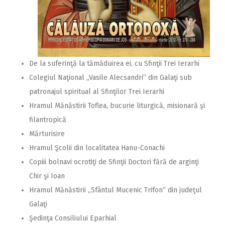
De la suferinţă la tămăduirea ei, cu Sfinţii Trei Ierarhi
Colegiul Naţional ,,Vasile Alecsandri” din Galaţi sub
patronajul spiritual al Sfinţilor Trei Ierarhi
Hramul Mănăstirii Toflea, bucurie liturgică, misionară şi
filantropică
Mărturisire
Hramul Şcolii din localitatea Hanu-Conachi
Copiii bolnavi ocrotiţi de Sfinţii Doctori fără de arginţi
Chir şi Ioan
Hramul Mănăstirii ,,Sfântul Mucenic Trifon” din judeţul
Galaţi
Şedinţa Consiliului Eparhial