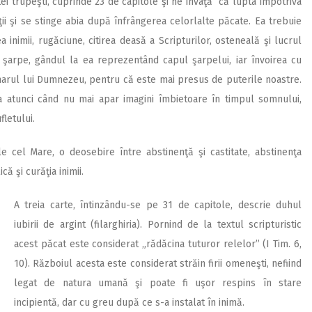
tei trupeşti, cuprinde 23 de capitole şi ne învaţă că lupta împotriva
i şi se stinge abia după înfrângerea celorlalte păcate. Ea trebuie
 inimii, rugăciune, citirea deasă a Scripturilor, osteneală şi lucrul
şarpe, gândul la ea reprezentând capul şarpelui, iar învoirea cu
 harul lui Dumnezeu, pentru că este mai presus de puterile noastre.
a atunci când nu mai apar imagini îmbietoare în timpul somnului,
fletului.
e cel Mare, o deosebire între abstinenţă şi castitate, abstinenţa
ă şi curăţia inimii.
A treia carte, întinzându-se pe 3
1 de capitole, descrie duhul
iubirii de argint (filarghiria). Pornind de la textul scripturistic
acest păcat este considerat „rădăcina tuturor relelor” (I Tim. 6,
10). Războiul acesta este considerat străin firii omeneşti, nefiind
legat de natura umană şi poate fi uşor respins în stare
incipientă, dar cu greu după ce s-a instalat în inimă.