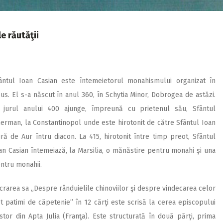
e răutăţii
ântul Ioan Casian este întemeietorul monahismului organizat în
us. El s-a născut în anul 360, în Schytia Minor, Dobrogea de astăzi.
 jurul anului 400 ajunge, împreună cu prietenul său, Sfântul
erman, la Constantinopol unde este hirotonit de către Sfântul Ioan
ră de Aur întru diacon. La 415, hirotonit între timp preot, Sfântul
an Casian întemeiază, la Marsilia, o mănăstire pentru monahi şi una
ntru monahii.
crarea sa „Despre rânduielile chinoviilor şi despre vindecarea celor
t patimi de căpetenie” în 12 cărţi este scrisă la cerea episcopului
stor din Apta Julia (Franţa). Este structurată în două părţi, prima