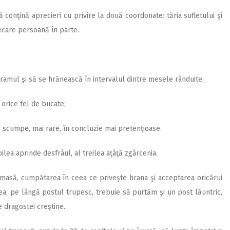
conţină aprecieri cu privire la două coordonate: tăria sufletului şi
fiecare persoană în parte.
ramul şi să se hrănească în intervalul dintre mesele rânduite;
orice fel de bucate;
 scumpe, mai rare, în concluzie mai pretenţioase.
ilea aprinde desfrâul, al treilea aţâţă zgârcenia.
masă, cumpătarea în ceea ce priveşte hrana şi acceptarea oricărui
nea, pe lângă postul trupesc, trebuie să purtăm şi un post lăuntric,
 dragostei creştine.