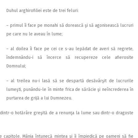
Duhul arghirofiliei este de trei feluri:
– primul îi face pe monahi să dorească şi să agonisească lucruri
pe care nu le aveau în lume;
– al doilea îi face pe cei ce s-au lepădat de averi să regrete,
îndemnându-i să încerce să recupereze cele afierosite
Domnului;
– al treilea nu-i lasă să se despartă desăvârşit de lucrurile
lumeşti, punându-le în minte frica de sărăcie şi neîncrederea în
purtarea de grijă a lui Dumnezeu.
dintr-o hotărâre greşită de a renunţa la lume sau dintr-o dragoste
 capitole. Mânia întunecă mintea şi îi împiedică pe oameni să fie