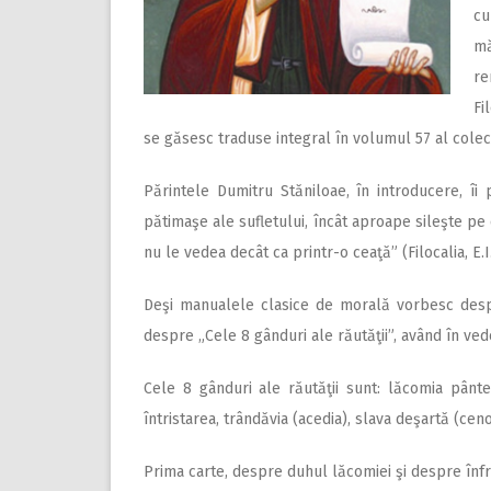
cu
mă
re
Fi
se găsesc traduse integral în volumul 57 al colecţie
Părintele Dumitru Stăniloae, în introducere, î
pătimaşe ale sufletului, încât aproape sileşte pe 
nu le vedea decât ca printr-o ceaţă” (Filocalia, E.I.
Deşi manualele clasice de morală vorbesc desp
despre „Cele 8 gânduri ale răutăţii”, având în ved
Cele 8 gânduri ale răutăţii sunt: lăcomia pântece
întristarea, trândăvia (acedia), slava deşartă (cen
Prima carte, despre duhul lăcomiei şi despre înfr