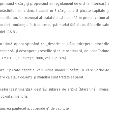
prinzând 4 cărţi şi propunând un regulament de ordine interioară a
năstirilor, iar a doua tratând, în 8 cărţi, cele 8 păcate capitale şi
mediile lor. Un rezumat al tratatului său se află în primul volum al
localiei româneşti, în traducerea părintelui Stăniloae. Sfaturile sale
i ,,P.S.B”.
i prezintă opera spunând că „descrie cu atâta pricepere mişcările
cititor să-şi descopere greşelile şi să le ocolească, de unde înainte
B.M.B.O.R., Bucureşti, 2008, vol. 1, p. 124).
re 7 păcate capitale, vom urma modelul Sfântului care vorbeşte
ere că slava deşartă şi mândria sunt tratate separat.
lui (gastrimargia), desfrâu, iubirea de argint (filarghiria), mânia,
odoxia) şi mândria.
ânarea pântecelui, cuprinde 41 de capitole.