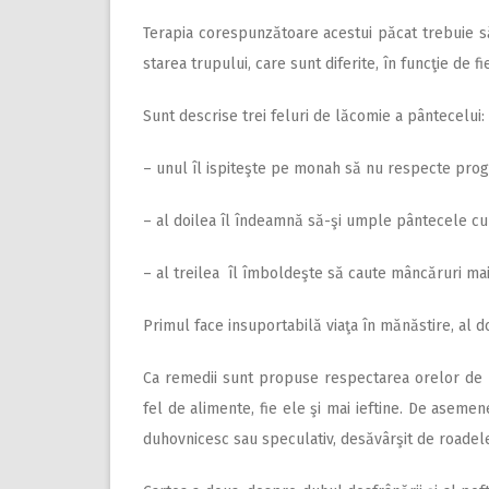
Terapia corespunzătoare acestui păcat trebuie să 
starea trupului, care sunt diferite, în funcţie de 
Sunt descrise trei feluri de lăcomie a pântecelui:
– unul îl ispiteşte pe monah să nu respecte prog
– al doilea îl îndeamnă să-şi umple pântecele cu 
– al treilea îl îmboldeşte să caute mâncăruri mai
Primul face insuportabilă viaţa în mănăstire, al do
Ca remedii sunt propuse respectarea orelor de 
fel de alimente, fie ele şi mai ieftine. De aseme
duhovnicesc sau speculativ, desăvârşit de roadele