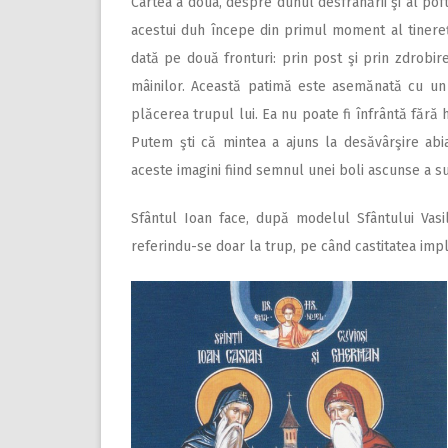
Cartea a doua, despre duhul desfrânării şi al pof
acestui duh începe din primul moment al tinereţi
dată pe două fronturi: prin post şi prin zdrobirea
mâinilor. Această patimă este asemănată cu un 
plăcerea trupul lui. Ea nu poate fi înfrântă fără
Putem şti că mintea a ajuns la desăvârşire abi
aceste imagini fiind semnul unei boli ascunse a su
Sfântul Ioan face, după modelul Sfântului Vasil
referindu-se doar la trup, pe când castitatea implic