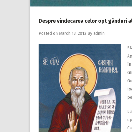
Despre vindecarea celor opt gânduri al
Posted on
March 13, 2012
By
admin
Sf
Ap
În
Gh
Gu
Io
pe
Lu
op
Ca