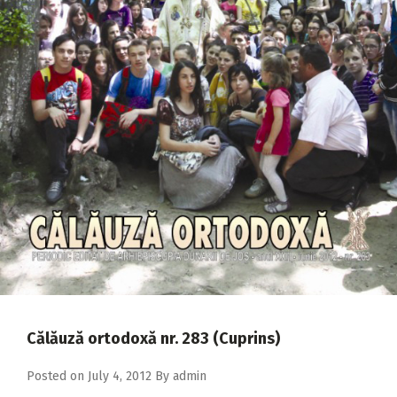
2018
2017
2016
2015
2014
2013
2012
2011
2010
2009
Călăuză ortodoxă nr. 283 (Cuprins)
Posted on
July 4, 2012
By
admin