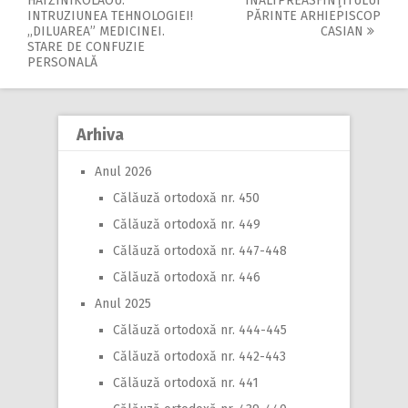
Post
HATZINIKOLAOU:
ÎNALTPREASFINŢITULUI
INTRUZIUNEA TEHNOLOGIEI!
PĂRINTE ARHIEPISCOP
navigation
,,DILUAREA” MEDICINEI.
CASIAN
STARE DE CONFUZIE
PERSONALĂ
Arhiva
Anul 2026
Călăuză ortodoxă nr. 450
Călăuză ortodoxă nr. 449
Călăuză ortodoxă nr. 447-448
Călăuză ortodoxă nr. 446
Anul 2025
Călăuză ortodoxă nr. 444-445
Călăuză ortodoxă nr. 442-443
Călăuză ortodoxă nr. 441