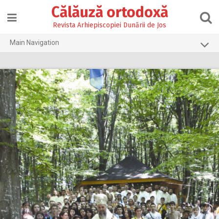
Skip
Călăuză ortodoxă
to
content
Revista Arhiepiscopiei Dunării de Jos
Main Navigation
Prima pagină
2026
2025
2024
2023
2022
2021
2020
2019