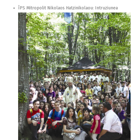
ÎPS Mitropolit Nikolaos Hatzinikolaou: Intruziunea