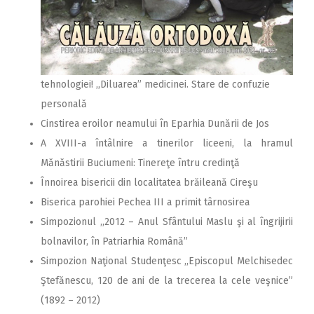
tehnologiei! ,,Diluarea” medicinei. Stare de confuzie
personală
Cinstirea eroilor neamului în Eparhia Dunării de Jos
A XVIII-a întâlnire a tinerilor liceeni, la hramul
Mănăstirii Buciumeni: Tinereţe întru credinţă
Înnoirea bisericii din localitatea brăileană Cireşu
Biserica parohiei Pechea III a primit târnosirea
Simpozionul ,,2012 – Anul Sfântului Maslu şi al îngrijirii
bolnavilor, în Patriarhia Română”
Simpozion Naţional Studenţesc ,,Episcopul Melchisedec
Ştefănescu, 120 de ani de la trecerea la cele veşnice”
(1892 – 2012)