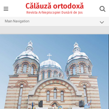
Skip
Călăuză ortodoxă
to
content
Revista Arhiepiscopiei Dunării de Jos
Main Navigation
Prima pagină
2026
2025
2024
2023
2022
2021
2020
2019