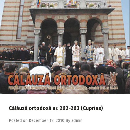
2018
2017
2016
2015
2014
2013
2012
2011
2010
2009
Călăuză ortodoxă nr. 262-263 (Cuprins)
Posted on
December 18, 2010
By
admin