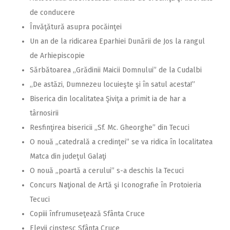
de conducere
Învăţătură asupra pocăinţei
Un an de la ridicarea Eparhiei Dunării de Jos la rangul
de Arhiepiscopie
Sărbătoarea ,,Grădinii Maicii Domnului” de la Cudalbi
,,De astăzi, Dumnezeu locuieşte şi în satul acesta!”
Biserica din localitatea Şiviţa a primit ia de har a
târnosirii
Resfinţirea bisericii ,,Sf. Mc. Gheorghe” din Tecuci
O nouă ,,catedrală a credinţei” se va ridica în localitatea
Matca din judeţul Galaţi
O nouă ,,poartă a cerului” s-a deschis la Tecuci
Concurs Naţional de Artă şi Iconografie în Protoieria
Tecuci
Copiii înfrumuseţează Sfânta Cruce
Elevii cinstesc Sfânta Cruce