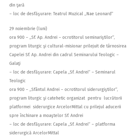
din ţară
– loc de desfăşurare: Teatrul Muzical ,,Nae Leonard”
29 noiembrie (luni)
ora 900 – ,,Sf. Ap. Andrei – ocrotitorul seminariştilor”,
program liturgic şi cultural-misionar prilejuit de târnosirea
Capelei Sf. Ap. Andrei din cadrul Seminarului Teologic –
Galaţi
– loc de desfăşurare: Capela „Sf. Andrei” – Seminarul
Teologic
ora 900 – ,,Sfântul Andrei – ocrotitorul siderurgiştilor”,
program liturgic şi catehetic organizat pentru lucrătorii
platformei siderurgice ArcelorMittal cu prilejul aducerii
spre închinare a moaştelor Sf. Andrei
– loc de desfăşurare: Capela „Sf. Andrei” – platforma
siderurgică ArcelorMittal