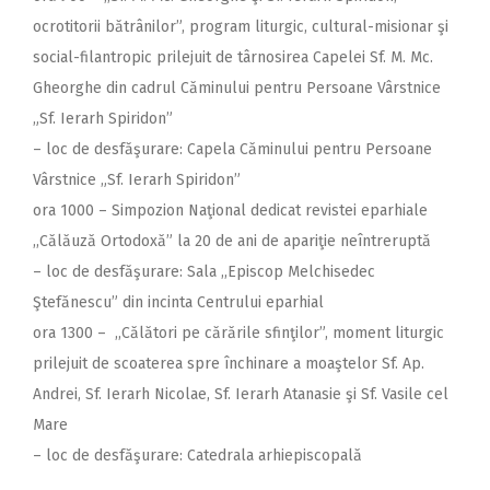
ocrotitorii bătrânilor”, program liturgic, cultural-misionar şi
social-filantropic prilejuit de târnosirea Capelei Sf. M. Mc.
Gheorghe din cadrul Căminului pentru Persoane Vârstnice
„Sf. Ierarh Spiridon”
– loc de desfăşurare: Capela Căminului pentru Persoane
Vârstnice „Sf. Ierarh Spiridon”
ora 1000 – Simpozion Naţional dedicat revistei eparhiale
,,Călăuză Ortodoxă” la 20 de ani de apariţie neîntreruptă
– loc de desfăşurare: Sala ,,Episcop Melchisedec
Ştefănescu” din incinta Centrului eparhial
ora 1300 – ,,Călători pe cărările sfinţilor”, moment liturgic
prilejuit de scoaterea spre închinare a moaştelor Sf. Ap.
Andrei, Sf. Ierarh Nicolae, Sf. Ierarh Atanasie şi Sf. Vasile cel
Mare
– loc de desfăşurare: Catedrala arhiepiscopală