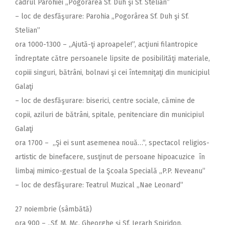
cadrul Parohiei „Pogorârea Sf. Duh şi Sf. Stelian”
– loc de desfăşurare: Parohia „Pogorârea Sf. Duh şi Sf.
Stelian”
ora 1000-1300 – ,,Ajută-ţi aproapele!”, acţiuni filantropice
îndreptate către persoanele lipsite de posibilităţi materiale,
copiii singuri, bătrâni, bolnavi şi cei întemniţaţi din municipiul
Galaţi
– loc de desfăşurare: biserici, centre sociale, cămine de
copii, aziluri de bătrâni, spitale, penitenciare din municipiul
Galaţi
ora 1700 – ,,Şi ei sunt asemenea nouă…”, spectacol religios-
artistic de binefacere, susţinut de persoane hipoacuzice în
limbaj mimico-gestual de la Şcoala Specială „P.P. Neveanu”
– loc de desfăşurare: Teatrul Muzical „Nae Leonard”
27 noiembrie (sâmbătă)
ora 900 – ,,Sf. M. Mc. Gheorghe şi Sf. Ierarh Spiridon,