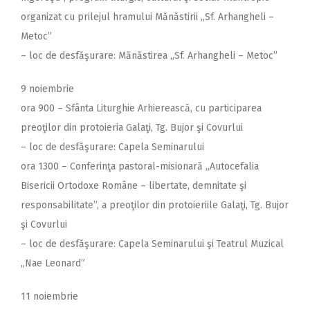
organizat cu prilejul hramului Mănăstirii „Sf. Arhangheli –
Metoc”
– loc de desfăşurare: Mănăstirea „Sf. Arhangheli – Metoc”
9 noiembrie
ora 900 – Sfânta Liturghie Arhierească, cu participarea
preoţilor din protoieria Galaţi, Tg. Bujor şi Covurlui
– loc de desfăşurare: Capela Seminarului
ora 1300 – Conferinţa pastoral-misionară „Autocefalia
Bisericii Ortodoxe Române – libertate, demnitate şi
responsabilitate”, a preoţilor din protoieriile Galaţi, Tg. Bujor
şi Covurlui
– loc de desfăşurare: Capela Seminarului şi Teatrul Muzical
„Nae Leonard”
11 noiembrie