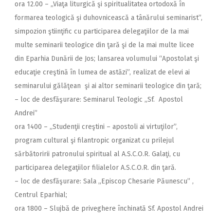
ora 12.00 – ,,Viaţa liturgică şi spiritualitatea ortodoxă în
formarea teologică şi duhovnicească a tânărului seminarist”,
simpozion ştiinţific cu participarea delegaţiilor de la mai
multe seminarii teologice din ţară şi de la mai multe licee
din Eparhia Dunării de Jos; lansarea volumului “Apostolat şi
educaţie creştină în lumea de astăzi”, realizat de elevi ai
seminarului gălăţean şi ai altor seminarii teologice din ţară;
– loc de desfăşurare: Seminarul Teologic „Sf. Apostol
Andrei”
ora 1400 – ,,Studenţii creştini – apostoli ai virtuţilor”,
program cultural şi filantropic organizat cu prilejul
sărbătoririi patronului spiritual al A.S.C.O.R. Galaţi, cu
participarea delegaţiilor filialelor A.S.C.O.R. din ţară.
– loc de desfăşurare: Sala „Episcop Chesarie Păunescu” ,
Centrul Eparhial;
ora 1800 – Slujbă de priveghere închinată Sf. Apostol Andrei