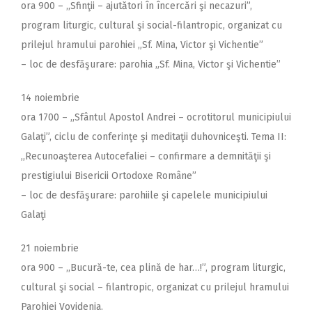
ora 900 – ,,Sfinţii – ajutători în încercări şi necazuri”,
program liturgic, cultural şi social-filantropic, organizat cu
prilejul hramului parohiei „Sf. Mina, Victor şi Vichentie”
– loc de desfăşurare: parohia „Sf. Mina, Victor şi Vichentie”
14 noiembrie
ora 1700 – ,,Sfântul Apostol Andrei – ocrotitorul municipiului
Galaţi”, ciclu de conferinţe şi meditaţii duhovniceşti. Tema II:
,,Recunoaşterea Autocefaliei – confirmare a demnităţii şi
prestigiului Bisericii Ortodoxe Române”
– loc de desfăşurare: parohiile şi capelele municipiului
Galaţi
21 noiembrie
ora 900 – ,,Bucură-te, cea plină de har…!”, program liturgic,
cultural şi social – filantropic, organizat cu prilejul hramului
Parohiei Vovidenia.