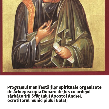
2018
2017
2016
2015
2014
2013
2012
2011
2010
2009
Programul manifestărilor spirituale organizate
de Arhiepiscopia Dunării de Jos cu prilejul
sărbătoririi Sfântului Apostol Andrei,
ocrotitorul municipiului Galaţi