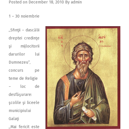
Posted on
December 18, 2010
By
admin
1 – 30 noiembrie
,,Sfinţii – dascălii
dreptei credinţe
şi mijlocitorii
darurilor lui
Dumnezeu”,
concurs pe
teme de Religie
– loc de
desfăşurare:
şcolile şi liceele
municipiului
Galaţi
,,Mai fericit este