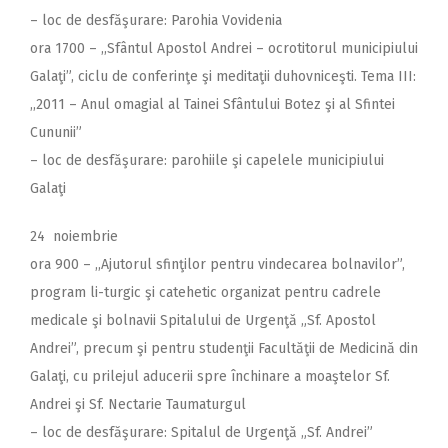
– loc de desfăşurare: Parohia Vovidenia
ora 1700 – ,,Sfântul Apostol Andrei – ocrotitorul municipiului
Galaţi”, ciclu de conferinţe şi meditaţii duhovniceşti. Tema III:
,,2011 – Anul omagial al Tainei Sfântului Botez şi al Sfintei
Cununii”
– loc de desfăşurare: parohiile şi capelele municipiului
Galaţi
24 noiembrie
ora 900 – ,,Ajutorul sfinţilor pentru vindecarea bolnavilor”,
program li-turgic şi catehetic organizat pentru cadrele
medicale şi bolnavii Spitalului de Urgenţă „Sf. Apostol
Andrei”, precum şi pentru studenţii Facultăţii de Medicină din
Galaţi, cu prilejul aducerii spre închinare a moaştelor Sf.
Andrei şi Sf. Nectarie Taumaturgul
– loc de desfăşurare: Spitalul de Urgenţă „Sf. Andrei”