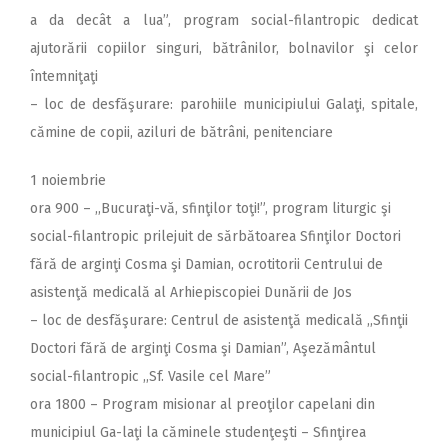
a da decât a lua”, program social-filantropic dedicat
ajutorării copiilor singuri, bătrânilor, bolnavilor şi celor
întemniţaţi
– loc de desfăşurare: parohiile municipiului Galaţi, spitale,
cămine de copii, aziluri de bătrâni, penitenciare
1 noiembrie
ora 900 – ,,Bucuraţi-vă, sfinţilor toţi!”, program liturgic şi
social-filantropic prilejuit de sărbătoarea Sfinţilor Doctori
fără de arginţi Cosma şi Damian, ocrotitorii Centrului de
asistenţă medicală al Arhiepiscopiei Dunării de Jos
– loc de desfăşurare: Centrul de asistenţă medicală ,,Sfinţii
Doctori fără de arginţi Cosma şi Damian”, Aşezământul
social-filantropic ,,Sf. Vasile cel Mare”
ora 1800 – Program misionar al preoţilor capelani din
municipiul Ga-laţi la căminele studenţeşti – Sfinţirea