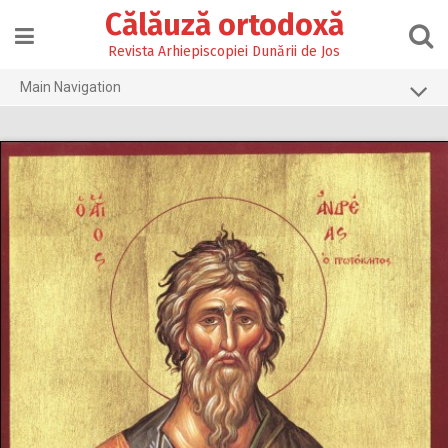
Skip
Călăuză ortodoxă
to
content
Revista Arhiepiscopiei Dunării de Jos
Main Navigation
Prima pagină
2026
2025
2024
2023
2022
2021
2020
2019