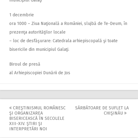
municipiul Galaţi
1 decembrie
ora 1000 – Ziua Naţională a României, slujbă de Te-Deum, în
prezenţa autorităţilor locale
– loc de desfăşurare: Catedrala arhiepiscopală şi toate
bisericile din municipiul Galaţi.
Biroul de presă
al Arhiepiscopiei Dunării de Jos
CREŞTINISMUL ROMÂNESC
SĂRBĂTOARE DE SUFLET LA
Post
ŞI ORGANIZAREA
CHIŞINĂU
BISERICEASCĂ ÎN SECOLELE
navigation
XIII-XIV. ŞTIRI ŞI
INTERPRETĂRI NOI