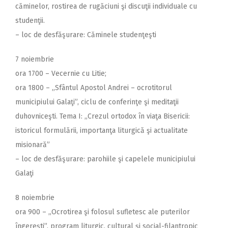
căminelor, rostirea de rugăciuni şi discuţii individuale cu
studenţii.
– loc de desfăşurare: Căminele studenţeşti
7 noiembrie
ora 1700 – Vecernie cu Litie;
ora 1800 – ,,Sfântul Apostol Andrei – ocrotitorul
municipiului Galaţi”, ciclu de conferinţe şi meditaţii
duhovniceşti. Tema I: ,,Crezul ortodox în viaţa Bisericii:
istoricul formulării, importanţa liturgică şi actualitate
misionară”
– loc de desfăşurare: parohiile şi capelele municipiului
Galaţi
8 noiembrie
ora 900 – ,,Ocrotirea şi folosul sufletesc ale puterilor
îngereşti”, program liturgic, cultural şi social-filantropic