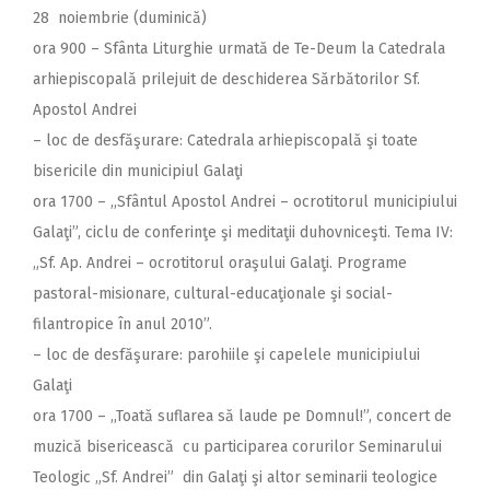
28 noiembrie (duminică)
ora 900 – Sfânta Liturghie urmată de Te-Deum la Catedrala
arhiepiscopală prilejuit de deschiderea Sărbătorilor Sf.
Apostol Andrei
– loc de desfăşurare: Catedrala arhiepiscopală şi toate
bisericile din municipiul Galaţi
ora 1700 – ,,Sfântul Apostol Andrei – ocrotitorul municipiului
Galaţi”, ciclu de conferinţe şi meditaţii duhovniceşti. Tema IV:
„Sf. Ap. Andrei – ocrotitorul oraşului Galaţi. Programe
pastoral-misionare, cultural-educaţionale şi social-
filantropice în anul 2010”.
– loc de desfăşurare: parohiile şi capelele municipiului
Galaţi
ora 1700 – ,,Toată suflarea să laude pe Domnul!”, concert de
muzică bisericească cu participarea corurilor Seminarului
Teologic „Sf. Andrei” din Galaţi şi altor seminarii teologice