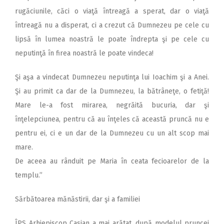
rugăciunile, căci o viaţă întreagă a sperat, dar o viaţă
întreagă nu a disperat, ci a crezut că Dumnezeu pe cele cu
lipsă în lumea noastră le poate îndrepta şi pe cele cu
neputinţă în firea noastră le poate vindeca!
Şi aşa a vindecat Dumnezeu neputinţa lui Ioachim şi a Anei.
Şi au primit ca dar de la Dumnezeu, la bătrâneţe, o fetiţă!
Mare le-a fost mirarea, negrăită bucuria, dar şi
înţelepciunea, pentru că au înţeles că această pruncă nu e
pentru ei, ci e un dar de la Dumnezeu cu un alt scop mai
mare.
De aceea au rânduit pe Maria în ceata fecioarelor de la
templu.”
Sărbătoarea mănăstirii, dar şi a familiei
ÎPS Arhiepiscop Casian a mai arătat, după modelul pruncei