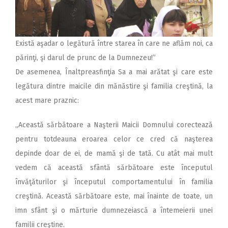
Există aşadar o legătură între starea în care ne aflăm noi, ca
părinţi, şi darul de prunc de la Dumnezeu!”
De asemenea, Înaltpreasfinţia Sa a mai arătat şi care este
legătura dintre maicile din mănăstire şi familia creştină, la
acest mare praznic:
„Această sărbătoare a Naşterii Maicii Domnului corectează
pentru totdeauna eroarea celor ce cred că naşterea
depinde doar de ei, de mamă şi de tată. Cu atât mai mult
vedem că această sfântă sărbătoare este începutul
învăţăturilor şi începutul comportamentului în familia
creştină. Această sărbătoare este, mai înainte de toate, un
imn sfânt şi o mărturie dumnezeiască a întemeierii unei
familii creştine.