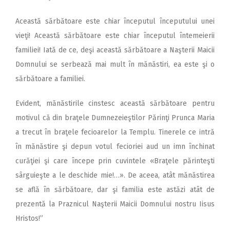
Această sărbătoare este chiar începutul începutului unei
vieţi! Această sărbătoare este chiar începutul întemeierii
familiei! Iată de ce, deşi această sărbătoare a Naşterii Maicii
Domnului se serbează mai mult în mănăstiri, ea este şi o
sărbătoare a familiei.
Evident, mănăstirile cinstesc această sărbătoare pentru
motivul că din braţele Dumnezeieştilor Părinţi Prunca Maria
a trecut în braţele fecioarelor la Templu. Tinerele ce intră
în mănăstire şi depun votul fecioriei aud un imn închinat
curăţiei şi care începe prin cuvintele «Braţele părinteşti
sârguieşte a le deschide mie!…». De aceea, atât mănăstirea
se află în sărbătoare, dar şi familia este astăzi atât de
prezentă la Praznicul Naşterii Maicii Domnului nostru Iisus
Hristos!”