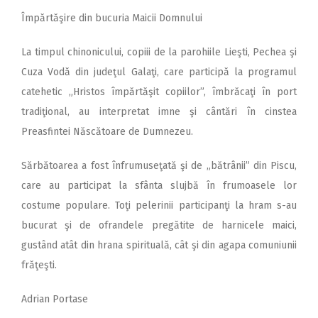
Împărtăşire din bucuria Maicii Domnului
La timpul chinonicului, copiii de la parohiile Lieşti, Pechea şi
Cuza Vodă din judeţul Galaţi, care participă la programul
catehetic „Hristos împărtăşit copiilor”, îmbrăcaţi în port
tradiţional, au interpretat imne şi cântări în cinstea
Preasfintei Născătoare de Dumnezeu.
Sărbătoarea a fost înfrumuseţată şi de „bătrânii” din Piscu,
care au participat la sfânta slujbă în frumoasele lor
costume populare. Toţi pelerinii participanţi la hram s-au
bucurat şi de ofrandele pregătite de harnicele maici,
gustând atât din hrana spirituală, cât şi din agapa comuniunii
frăţeşti.
Adrian Portase