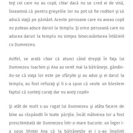
toţi cei care nu au copii, chiar dacă nu se cred ei de vină,
înseamnă că pentru greşelile lor nu pot să fie roditori şi să
aducă viaţă pe pământ. Aceste persoane care nu aveau copii
nu puteau aduce daruri la templu. Şi orice persoană care nu
aducea daruri la templu nu simţea binecuvântarea întâlnirii
cu Dumnezeu.
Astfel, se arată chiar că atunci când drepţii în faţa lui
Dumnezeu Ioachim şi Ana au venit mai la bătrâneţe, gândin-
du-se că viaţa lor este pe sfârşite şi au adus şi ei darul la
templu, au fost refuzaţi şi li s-a spus că «este un blestem
faptul că sunteţi curaţi dar nu aveţi copii!»
Şi atât de mult s-au rugat lui Dumnezeu şi atâta facere de
bine au răspândit în toate părţile, încât mâhnirea lor a fost
preschimbată de Dumnezeu într-o mare bucurie: un înger i-
a spus Sfintei Ana că la bătrâneţile ei i s-au împlinit