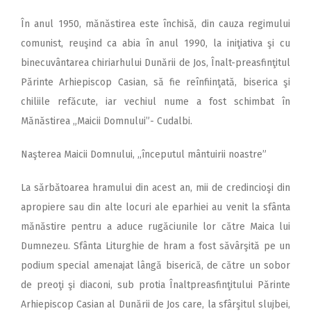
În anul 1950, mănăstirea este închisă, din cauza regimului
comunist, reuşind ca abia în anul 1990, la iniţiativa şi cu
binecuvântarea chiriarhului Dunării de Jos, Înalt-preasfinţitul
Părinte Arhiepiscop Casian, să fie reînfiinţată, biserica şi
chiliile refăcute, iar vechiul nume a fost schimbat în
Mănăstirea „Maicii Domnului”- Cudalbi.
Naşterea Maicii Domnului, ,,începutul mântuirii noastre”
La sărbătoarea hramului din acest an, mii de credincioşi din
apropiere sau din alte locuri ale eparhiei au venit la sfânta
mănăstire pentru a aduce rugăciunile lor către Maica lui
Dumnezeu. Sfânta Liturghie de hram a fost săvârşită pe un
podium special amenajat lângă biserică, de către un sobor
de preoţi şi diaconi, sub protia Înaltpreasfinţitului Părinte
Arhiepiscop Casian al Dunării de Jos care, la sfârşitul slujbei,