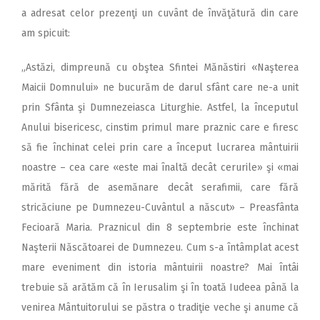
a adresat celor prezenţi un cuvânt de învăţătură din care
am spicuit:
„Astăzi, dimpreună cu obştea Sfintei Mănăstiri «Naşterea
Maicii Domnului» ne bucurăm de darul sfânt care ne-a unit
prin Sfânta şi Dumnezeiasca Liturghie. Astfel, la începutul
Anului bisericesc, cinstim primul mare praznic care e firesc
să fie închinat celei prin care a început lucrarea mântuirii
noastre – cea care «este mai înaltă decât cerurile» şi «mai
mărită fără de asemănare decât serafimii, care fără
stricăciune pe Dumnezeu-Cuvântul a născut» – Preasfânta
Fecioară Maria. Praznicul din 8 septembrie este închinat
Naşterii Născătoarei de Dumnezeu. Cum s-a întâmplat acest
mare eveniment din istoria mântuirii noastre? Mai întâi
trebuie să arătăm că în Ierusalim şi în toată Iudeea până la
venirea Mântuitorului se păstra o tradiţie veche şi anume că