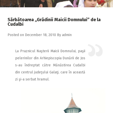
2018
2017
Sărbătoarea ,,Grădinii Maicii Domnului” de la
2016
Cudalbi
2015
Posted on
December 18, 2010
By
admin
2014
2013
La Praznicul Naşterii Maicii Domnului, paşii
pelerinilor din Arhiepiscopia Dunării de Jos
2012
s-au îndreptat către Mănăstirea Cudalbi
2011
din centrul judeţului Galaţi, care în această
2010
zi şi-a serbat hramul.
2009