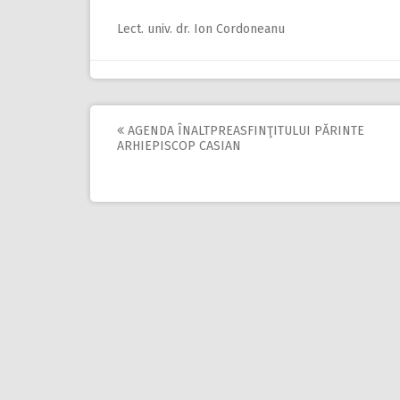
Lect. univ. dr. Ion Cordoneanu
AGENDA ÎNALTPREASFINŢITULUI PĂRINTE
Post
ARHIEPISCOP CASIAN
navigation