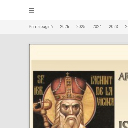
Skip
to
content
Prima pagină
2026
2025
2024
2023
2