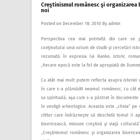
Creştinismul românesc şi organizarea bis
noi
Posted on
December 18, 2010
By
admin
Perspectiva cea mai potrivită din care se p
conţinutului unui volum de studii şi cercetări isto
rezumată în expresia lui Ranke, istoric roman
„fiecare epocă este la fel de apropiată de Dumne
Cu atât mai mult putem reflecta asupra istoriei
în care s-a plămădit neamul românesc, cu cât 
sa spirituală, aşa cum s-a păstrat în documente
în vestigii arheologice. Aceasta este „cheia” pe
cititor care îndrăzneşte să deschidă tomul II apa
bisericească, misiune creştină şi viaţă cultural
,,Creştinismul românesc şi organizarea biserice