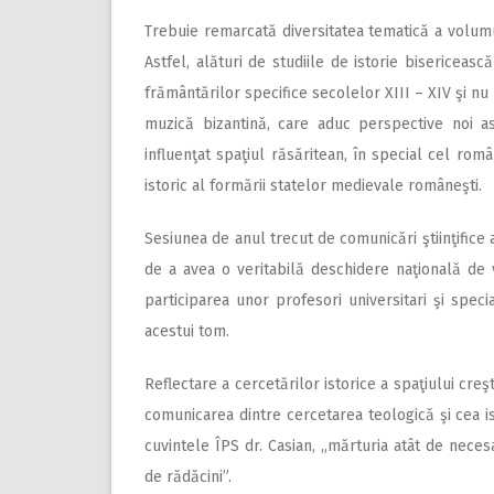
Trebuie remarcată diversitatea tematică a volumul
Astfel, alături de studiile de istorie bisericeas
frământărilor specifice secolelor XIII – XIV şi nu
muzică bizantină, care aduc perspective noi asu
influenţat spaţiul răsăritean, în special cel rom
istoric al formării statelor medievale româneşti.
Sesiunea de anul trecut de comunicări ştiinţifice
de a avea o veritabilă deschidere naţională de
participarea unor profesori universitari şi speci
acestui tom.
Reflectare a cercetărilor istorice a spaţiului cr
comunicarea dintre cercetarea teologică şi cea is
cuvintele ÎPS dr. Casian, „mărturia atât de nece
de rădăcini”.