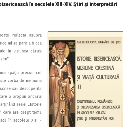
ericească în secolele XIII-XIV. Ştiri şi interpretări
oate reflecta asupra
rice mi se pare a fi cea
tic în viziunea căruia
zeu”.
 unui spaţiu precum cel
este vorba de memoria
 scrise sau descoperită
 care o propun oricărui
rţinând seriei „Istorie
ă”, care are drept temă
ască în secolele XIII –