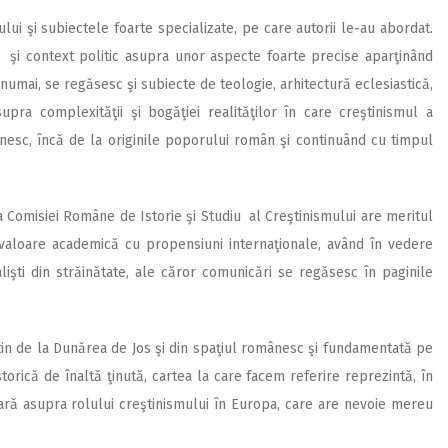
ui şi subiectele foarte specializate, pe care autorii le-au abordat.
că şi context politic asupra unor aspecte foarte precise aparţinând
 numai, se regăsesc şi subiecte de teologie, arhitectură eclesiastică,
pra complexităţii şi bogăţiei realităţilor în care creştinismul a
ânesc, încă de la originile poporului român şi continuând cu timpul
 a Comisiei Române de Istorie şi Studiu al Creştinismului are meritul
 valoare academică cu propensiuni internaţionale, având în vedere
alişti din străinătate, ale căror comunicări se regăsesc în paginile
eştin de la Dunărea de Jos şi din spaţiul românesc şi fundamentată pe
torică de înaltă ţinută, cartea la care facem referire reprezintă, în
sară asupra rolului creştinismului în Europa, care are nevoie mereu