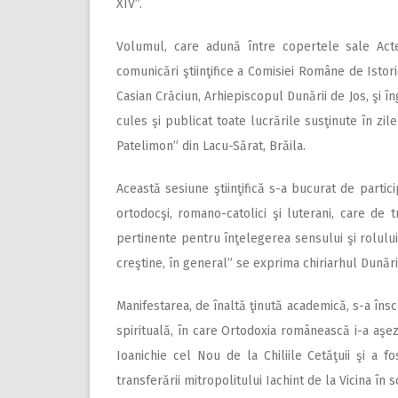
XIV”.
Volumul, care adună între copertele sale Acte
comunicări ştiinţifice a Comisiei Române de Istori
Casian Crăciun, Arhiepiscopul Dunării de Jos, şi în
cules şi publicat toate lucrările susţinute în zi
Patelimon” din Lacu-Sărat, Brăila.
Această sesiune ştiinţifică s-a bucurat de partici
ortodocşi, romano-catolici şi luterani, care de 
pertinente pentru înţelegerea sensului şi rolului 
creştine, în general” se exprima chiriarhul Dunări
Manifestarea, de înaltă ţinută academică, s-a îns
spirituală, în care Ortodoxia românească i-a aşez
Ioanichie cel Nou de la Chiliile Cetăţuii şi a f
transferării mitropolitului Iachint de la Vicina în 