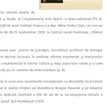
le sesiunii anuale de
e şi Studiu al Creştinismului, este tipărit cu binecuvântarea ÎPS dr.
grijit de acad. Emiliam Popescu şi diac. Mihai Ovidiu Căţoi, cei care au
lele de 28-29 septembrie 2009, la Centrul social-filantropic „Sfântul
parea unor „istorici de prestigiu, cercetători, profesori de teologie
trei decenii lucrează în simfonie oferind argumente şi interpretări
creştinismului în istoria, cultura şi viaţa poporului român şi a lumii
i de Jos în cuvântul de binecuvântare (p. 8).
cris în seria unor evenimente excepţionale cu deosebită încărcătură
at în rândul sfinţilor pe domnitorul Neagoe Basarab şi pe isihastul
ost dedicată împlinirii a 650 de ani de la recunoaşterea oficială a
scaunul Ţării Româneşti (1359).