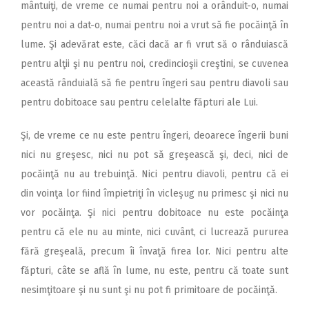
mântuiţi, de vreme ce numai pentru noi a orânduit-o, numai
pentru noi a dat-o, numai pentru noi a vrut să fie pocăinţă în
lume. Şi adevărat este, căci dacă ar fi vrut să o rânduiască
pentru alţii şi nu pentru noi, credincioşii creştini, se cuvenea
această rânduială să fie pentru îngeri sau pentru diavoli sau
pentru dobitoace sau pentru celelalte făpturi ale Lui.
Şi, de vreme ce nu este pentru îngeri, deoarece îngerii buni
nici nu greşesc, nici nu pot să greşească şi, deci, nici de
pocăinţă nu au trebuinţă. Nici pentru diavoli, pentru că ei
din voinţa lor fiind împietriţi în vicleşug nu primesc şi nici nu
vor pocăinţa. Şi nici pentru dobitoace nu este pocăinţa
pentru că ele nu au minte, nici cuvânt, ci lucrează pururea
fără greşeală, precum îi învaţă firea lor. Nici pentru alte
făpturi, câte se află în lume, nu este, pentru că toate sunt
nesimţitoare şi nu sunt şi nu pot fi primitoare de pocăinţă.