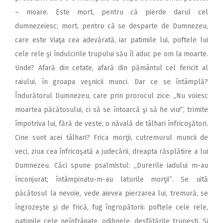
– moare. Este mort, pentru că pierde darul cel
dumnezeiesc; mort, pentru că se desparte de Dumnezeu,
care este Viaţa cea adevărată, iar patimile lui, poftele lui
cele rele şi îndulcirile trupului său îl aduc pe om la moarte.
Unde? Afară din cetate, afară din pământul cel fericit al
raiului, în groapa veşnicii munci. Dar ce se întâmplă?
Îndurătorul Dumnezeu, care prin prorocul zice: „Nu voiesc
moartea păcătosului, ci să se întoarcă şi să fie viu!”, trimite
împotriva lui, fără de veste, o năvală de tâlhari înfricoşători.
Cine sunt acei tâlhari? Frica morţii, cutremurul muncii de
veci, ziua cea înfricoşată a judecării, dreapta răsplătire a lui
Dumnezeu. Căci spune psalmistul: „Durerile iadului m-au
înconjurat; întâmpinatu-m-au laturile morţii”. Se uită
păcătosul la nevoie, vede aievea pierzarea lui, tremură, se
îngrozeşte şi de frică, fug îngropătorii: poftele cele rele,
patimile cele neînfrânate, odihnele, desfătările trupeşti. Şi