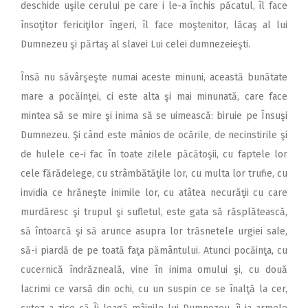
deschide uşile cerului pe care i le-a închis păcatul, îl face
însoţitor fericiţilor îngeri, îl face moştenitor, lăcaş al lui
Dumnezeu şi părtaş al slavei Lui celei dumnezeieşti.
Însă nu săvârşeşte numai aceste minuni, această bunătate
mare a pocăinţei, ci este alta şi mai minunată, care face
mintea să se mire şi inima să se uimească: biruie pe Însuşi
Dumnezeu. Şi când este mânios de ocările, de necinstirile şi
de hulele ce-i fac în toate zilele păcătoşii, cu faptele lor
cele fărădelege, cu strâmbătăţile lor, cu multa lor trufie, cu
invidia ce hrăneşte inimile lor, cu atâtea necurăţii cu care
murdăresc şi trupul şi sufletul, este gata să răsplătească,
să întoarcă şi să arunce asupra lor trăsnetele urgiei sale,
să-i piardă de pe toată faţa pământului. Atunci pocăinţa, cu
cucernică îndrăzneală, vine în inima omului şi, cu două
lacrimi ce varsă din ochi, cu un suspin ce se înalţă la cer,