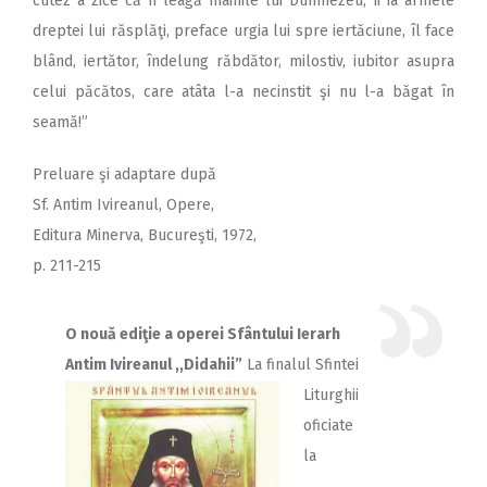
cutez a zice că Îi leagă mâinile lui Dumnezeu, îi ia armele
dreptei lui răsplăţi, preface urgia lui spre iertăciune, îl face
blând, iertător, îndelung răbdător, milostiv, iubitor asupra
celui păcătos, care atâta l-a necinstit şi nu l-a băgat în
seamă!”
Preluare şi adaptare după
Sf. Antim Ivireanul, Opere,
Editura Minerva, Bucureşti, 1972,
p. 211-215
O nouă ediţie a operei Sfântului Ierarh
Antim Ivireanul ,,Didahii”
La finalul Sfintei
Liturghii
oficiate
la