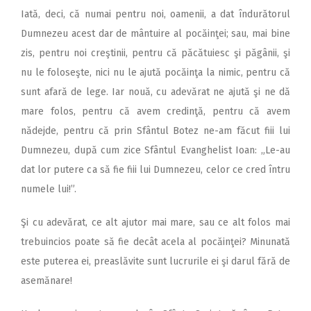
Iată, deci, că numai pentru noi, oamenii, a dat îndurătorul
Dumnezeu acest dar de mântuire al pocăinţei; sau, mai bine
zis, pentru noi creştinii, pentru că păcătuiesc şi păgânii, şi
nu le foloseşte, nici nu le ajută pocăinţa la nimic, pentru că
sunt afară de lege. Iar nouă, cu adevărat ne ajută şi ne dă
mare folos, pentru că avem credinţă, pentru că avem
nădejde, pentru că prin Sfântul Botez ne-am făcut fiii lui
Dumnezeu, după cum zice Sfântul Evanghelist Ioan: „Le-au
dat lor putere ca să fie fiii lui Dumnezeu, celor ce cred întru
numele lui!”.
Şi cu adevărat, ce alt ajutor mai mare, sau ce alt folos mai
trebuincios poate să fie decât acela al pocăinţei? Minunată
este puterea ei, preaslăvite sunt lucrurile ei şi darul fără de
asemănare!