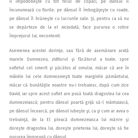
îl împodobeşte cu tot felul de copaci, pe dânsul îl
încununează cu florile, pe dânsul îl îmbogăţeşte cu roade,
pe dânsul îl hrăneşte cu lucrurile sale. Şi, pentru ca să nu
se depărteze de la el niciodată, face pururea o rotire
împrejurul lui, necontenit.
Asemenea acestei dorinţe, sau fără de asemănare arată
marele Dumnezeu, ziditorul şi făcătorul a toate, spre
sufletul cel smerit şi păcătos al omului, măcar că are în
mâinile lui cele dumnezeieşti toate marginile pământului,
măcar că bunătăţile noastre nu-i trebuiesc, după cum zice
David, iar spre acest suflet are pusă toată dragostea lui cea
dumnezeiască; pentru dânsul poartă grijă să-l mântuiască,
pe dânsul încearcă, pe dânsul iubeşte şi, ca şi cum ar avea o
trebuinţă, de la El pleacă dumnezeiasca lui mărire şi
doreşte dragostea lui, doreşte prietenia lui, doreşte să fie
pururea împreună cu dânsul.