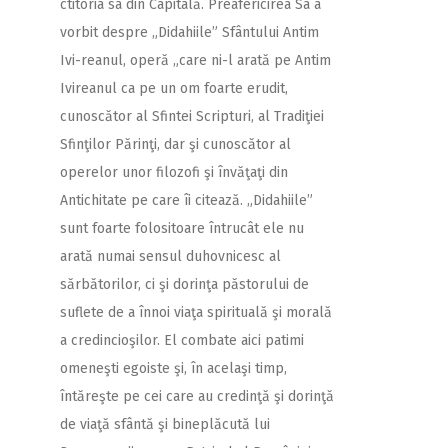
ctitoria sa din Capitală.
Preafericirea Sa a
vorbit despre „Didahiile” Sfântului Antim
Ivi-reanul, operă „care ni-l arată pe Antim
Ivireanul ca pe un om foarte erudit,
cunoscător al Sfintei Scripturi, al Tradiţiei
Sfinţilor Părinţi, dar şi cunoscător al
operelor unor filozofi şi învăţaţi din
Antichitate pe care îi citează. „Didahiile”
sunt foarte folositoare întrucât ele nu
arată numai sensul duhovnicesc al
sărbătorilor, ci şi dorinţa păstorului de
suflete de a înnoi viaţa spirituală şi morală
a credincioşilor. El combate aici patimi
omeneşti egoiste şi, în acelaşi timp,
întăreşte pe cei care au credinţă şi dorinţă
de viaţă sfântă şi bineplăcută lui