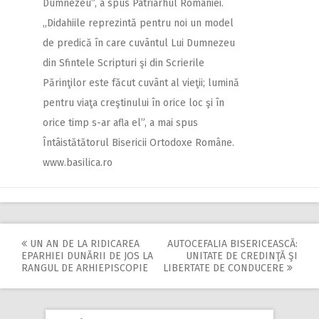
Dumnezeu”, a spus Patriarhul României.
„Didahiile reprezintă pentru noi un model
de predică în care cuvântul Lui Dumnezeu
din Sfintele Scripturi şi din Scrierile
Părinţilor este făcut cuvânt al vieţii; lumină
pentru viaţa creştinului în orice loc şi în
orice timp s-ar afla el”, a mai spus
Întâistătătorul Bisericii Ortodoxe Române.
www.basilica.ro
UN AN DE LA RIDICAREA
AUTOCEFALIA BISERICEASCĂ:
Post
EPARHIEI DUNĂRII DE JOS LA
UNITATE DE CREDINŢĂ ŞI
RANGUL DE ARHIEPISCOPIE
LIBERTATE DE CONDUCERE
navigation