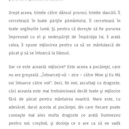
Drept aceea, trimite către dânsul proroci, trimite dascăli, îl
cercetează în toate părţile pământului, îl cercetează în
toate unghiurile lumii. Şi, pentru că doreşte să fie pururea
împreunat cu el şi nedespărţit de Împărăţia lui, îi arată
calea, îi spune mijlocirea pentru ca să se mântuiască de
păcat şi să se întoarcă la Dânsul.
Dar ce este această mijlocire? Este aceea a pocăinţei, care
nu are greşeală. „Întoarceţi-vă – zice – către Mine şi Eu Mă
voi întoarce către voi!”. Deci, fiii mei, ascultaţi cu dragoste,
căci aceasta este mai trebuincioasă decât toate şi mijlocire
fără de păcat pentru mântuirea noastră. Mare este, cu
adevărat, darul acesta al pocăinţei, din care fiecare poate
cunoaşte mai ales multa dragoste ce arată Dumnezeu
pentru noi, creştinii, şi dorinţa ce o are ca să ne vadă