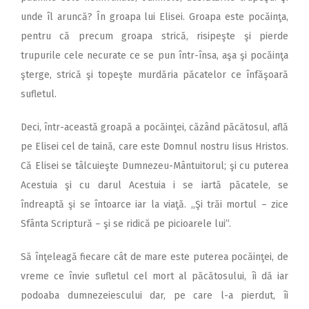
unde îl aruncă? În groapa lui Elisei. Groapa este pocăinţa,
pentru că precum groapa strică, risipeşte şi pierde
trupurile cele necurate ce se pun într-însa, aşa şi pocăinţa
şterge, strică şi topeşte murdăria păcatelor ce înfăşoară
sufletul.
Deci, într-această groapă a pocăinţei, căzând păcă­tosul, află
pe Elisei cel de taină, care este Domnul nostru Iisus Hristos.
Că Elisei se tâlcuieşte Dumnezeu-Mântuitorul; şi cu puterea
Acestuia şi cu darul Acestuia i se iartă păcatele, se
îndreaptă şi se întoarce iar la viaţă. „Şi trăi mortul – zice
Sfânta Scriptură – şi se ridică pe picioarele lui”.
Să înţeleagă fiecare cât de mare este puterea pocăinţei, de
vreme ce învie sufletul cel mort al păcătosului, îi dă iar
podoaba dumnezeiescului dar, pe care l-a pierdut, îi