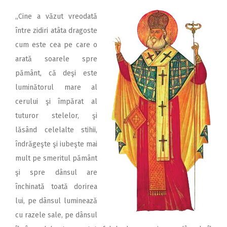
„Cine a văzut vreodată
între zidiri atâta dragoste
cum este cea pe care o
arată soarele spre
pământ, că deşi este
luminătorul mare al
cerului şi împărat al
tuturor stelelor, şi
lăsând celelalte stihii,
îndrăgeşte şi iubeşte mai
mult pe smeritul pământ
şi spre dânsul are
închinată toată dorirea
lui, pe dânsul luminează
cu razele sale, pe dânsul