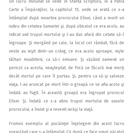
Un lucru minunat se vede în Sfânta Scriptură, în a Patra
Carte a Împăraţilor, la capitolul 15, unde se arată ce s-a
întâmplat după moartea prorocului Elisei, când a murit un
iudeu din cetatea Samariei şi, după obiceiul ce era acolo, au
ridicat unii trupul mortului şi l-au dus afară din cetate să-l
îngroape. Şi mergând pe cale, la locul cel rânduit, fără de
veste au ieşit dintr-un crâng, ce era acolo aproape, nişte
tâlhari moabiteni, ca să-i omoare. Şi văzând oamenii un
pericol ca acesta, neaşteptat, de frică se făcură mai morţi
decât mortul pe care îl purtau. Şi, pentru ca să-şi salveze
viaţa, l-au aruncat pe mort într-o groapă ce se afla acolo şi
îndată au fugit. În această groapă era îngropat prorocul
Elisei. Şi, îndată ce s-a atins trupul mortului de oasele
prorocului, a înviat şi a revenit iarăşi la viaţă.
Frumos exemplu al pocăinţei înţelegem din acest lucru
preaslăvit care s-a întâmplat: Că după ce face omul păcatul