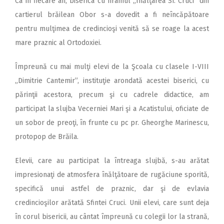
Ca în fiecare an, biserica cu hramul „Înălţarea Sf. Cruci” din
cartierul brăilean Obor s-a dovedit a fi neîncăpătoare
pentru mulţimea de credincioşi venită să se roage la acest
mare praznic al Ortodoxiei.
Împreună cu mai mulţi elevi de la Şcoala cu clasele I-VIII
„Dimitrie Cantemir”, instituţie arondată acestei biserici, cu
părinţii acestora, precum şi cu cadrele didactice, am
participat la slujba Vecerniei Mari şi a Acatistului, oficiate de
un sobor de preoţi, în frunte cu pc pr. Gheorghe Marinescu,
protopop de Brăila.
Elevii, care au participat la întreaga slujbă, s-au arătat
impresionaţi de atmosfera înălţătoare de rugăciune sporită,
specifică unui astfel de praznic, dar şi de evlavia
credincioşilor arătată Sfintei Cruci. Unii elevi, care sunt deja
în corul bisericii, au cântat împreună cu colegii lor la strană,