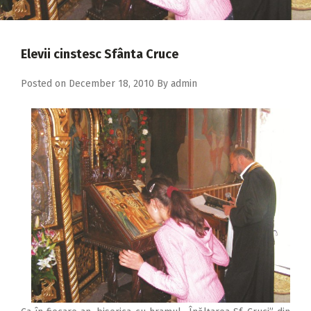
2018
2017
Elevii cinstesc Sfânta Cruce
2016
2015
Posted on
December 18, 2010
By
admin
2014
2013
2012
2011
2010
2009