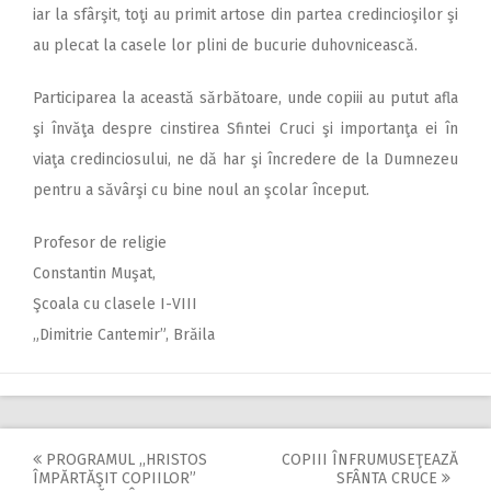
iar la sfârşit, toţi au primit artose din partea credincioşilor şi
au plecat la casele lor plini de bucurie duhovnicească.
Participarea la această sărbătoare, unde copiii au putut afla
şi învăţa despre cinstirea Sfintei Cruci şi importanţa ei în
viaţa credinciosului, ne dă har şi încredere de la Dumnezeu
pentru a săvârşi cu bine noul an şcolar început.
Profesor de religie
Constantin Muşat,
Şcoala cu clasele I-VIII
„Dimitrie Cantemir”, Brăila
PROGRAMUL ,,HRISTOS
COPIII ÎNFRUMUSEŢEAZĂ
Post
ÎMPĂRTĂŞIT COPIILOR”
SFÂNTA CRUCE