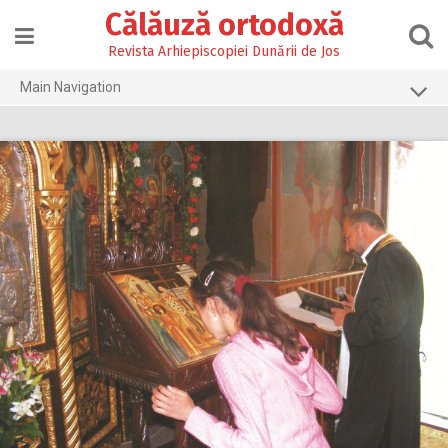
Skip
Călăuză ortodoxă
to
content
Revista Arhiepiscopiei Dunării de Jos
Main Navigation
Prima pagină
2026
2025
2024
2023
2022
2021
2020
2019